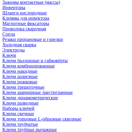
Зажимы контактные (массы)
Инверторы
Шланги кислородные
Клеммы для инвектора
Магнитные фиксаторы
Проволока сварочная
Сопла
Резаки пропановые и горелки
Холодная сварка
Электроды
Ключи
Ключи баллонные и гайковёрты
Ключи комбинированные
Ключи накидные
Ключи разрезные
Ключи рожковые
Ключи трещоточные
Ключи шарнирные /шестигранные
Ключи динамометрические
Ключи разводные
Наборы ключей
Ключи свечные
Ключи торцовые L-образные сквозные
Ключи трубчатые
Ключи трубные рычажные