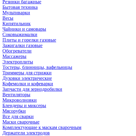
Резинки багажные
Бытовая техника
Мультиварки
Весы
Кипятильник
Чайники и самовары
Соковыжималки
Плиты и горелки газовые
Зажигалки газовые
Обогреватели
Массажеры
Электроплиты
Тостеры, блинницы, вафельницы
Триммеры для стрижки
Духовки электрические
Кофемолки и кофеварки
Запчасти для зернодробилки
Вентиляторы
Микроволновки
Блендеры и миксеры
Мясорубки
Все для сварки
Маски сварочные
Комплектующие к маскам сварочным
Держатели электродов