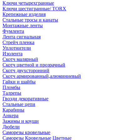
Ключи четырехгранные
Ключи шестигранные/ TORX
Крепежные изделия
Стальные тросы и канаты
Монтажные ленты
Фумлента
Лента сигнальная
Стрейч пленка
Уплотнители
Изолента
Скотч малярный
Скотч цветной и прозрачный
Скотч двухсторонний
Скотч армированный,алюминиевый
Гайки и шайбы
Пломбы
Талрепы
Гвозди декоративные
Стальные цепи
Карабины
Анкера
Зажимы и коуши
Дюбели
Саморезы кровельные
Саморезы Кровельные Цветные