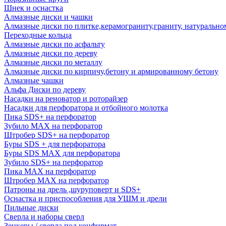
Шнек и оснастка
Алмазные диски и чашки
Алмазные диски по плитке,керамограниту,граниту, натуральн
Переходные кольца
Алмазные диски по асфальту
Алмазные диски по дереву
Алмазные диски по металлу
Алмазные диски по кирпичу,бетону и армированному бетону
Алмазные чашки
Альфа Диски по дереву
Насадки на реноватор и роторайзер
Насадки для перфоратора и отбойного молотка
Пика SDS+ на перфоратор
Зубило MAX на перфоратор
Штробер SDS+ на перфоратор
Буры SDS + для перфоратора
Буры SDS MAX для перфоратора
Зубило SDS+ на перфоратор
Пика MAX на перфоратор
Штробер MAX на перфоратор
Патроны на дрель ,шуруповерт и SDS+
Оснастка и приспособления для УШМ и дрели
Пильные диски
Сверла и наборы сверл
Зенкеры / сверла под конфирмат