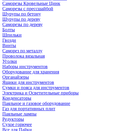
Саморезы Кровельные Цинк
Саморезы с прессшайбой
Шурупы по бетону
Шурупы по дереву
Саморезы по дереву
Болты
Шпильки
Гвозди
Винты
Саморез по металлу
Проволока вязальная
Уголки
Наборы инструментов
Оборудование для хранения
Органайзеры
Ящики для инструментов
Сумки и пояса для инструментов
Электрика и Осветительные приборы
Конденсаторы
Паяльное и газовое оборудование
Газ для портативных плит
Паяльные лампы
Редукторы
Сухое горючее
Все для Пайки