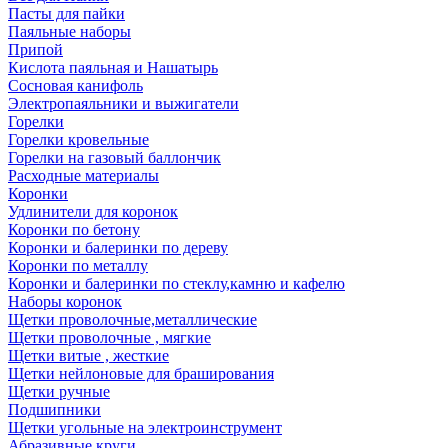
Пасты для пайки
Паяльные наборы
Припой
Кислота паяльная и Нашатырь
Сосновая канифоль
Электропаяльники и выжигатели
Горелки
Горелки кровельные
Горелки на газовый баллончик
Расходные материалы
Коронки
Удлинители для коронок
Коронки по бетону
Коронки и балеринки по дереву
Коронки по металлу
Коронки и балеринки по стеклу,камню и кафелю
Наборы коронок
Щетки проволочные,металлические
Щетки проволочные , мягкие
Щетки витые , жесткие
Щетки нейлоновые для браширования
Щетки ручные
Подшипники
Щетки угольные на электроинструмент
Абразивные круги