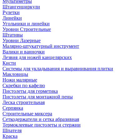
Мультиметры
Штангенциркули
Рулетки
Линейки
Угольники и линейки
Уровни Строительные
Штативы
Уровни Лазерные
Малярно-штукатурный инструмент
Валики и ванночки
Лезвия для ножей канцелярских
Кисти
Системы для укладывания и выравнивания плитки
Макловицы
Ножи малярные
Скребки по кафелю
Пистолеты для герметика
Пистолеты для монтажной пены
Леска строительная
Серпянка
Строительные миксера
Сеткодержатели и сетка абразивная
Термоклеевые пистолеты и стержни
Шпателя
Краска