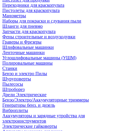
Переходники для краскопульта
Пистолеты для краскопульта
Манометры
Наборы для покраски и сдувания пыли
Шланги для пневмо
Запчасти для краскопульта
Фены строительные и воздуходувки
Граверы и Фрезеры
Шлифовальные машинки
Ленточные машинки
Углошлифовальные машины (УШМ)
Полировальные машины
Станки
Бензо и электро Пилы
Шуруповерты
Пылесосы
Штроборез
Дрели Электрические
Бензо/Электро/Аккумуляторные триммеры
Генераторы бенз. и дизель
Виброплиты
Аккумуляторы и зарядные утройства для
электроинструментов
Электрические гайковерты