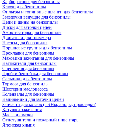
Карбюраторы для бензопилы
Ключи для бензопилы
Фильтры и топливные шланги для бензопилы
Звездочки ведущие для бензопилы
Цепи и шины на бензопилы
Диски для заточки цепей
Амортизаторы для бензопилы
Двигатели для триммера
Насосы для бензопилы
Поршневые группы для бензопилы
Прокладки для бензопилы
Маховики зажигания для бензопилы
Натяжители для бензопилы
Сцепления для бензопилы
Пробки бензобака для бензопилы
Сальники для бензопилы
Тормоза для бензопилы
Шестерни маслонасоса
Коленвалы для бензопилы
Напильники для заточки цепей
Запчасти для котлов (ТЭНы, аноды, прокладки)
Катушки зажигания
Масла и смазки
Огнетушители и пожарный инвентарь
Японская химия