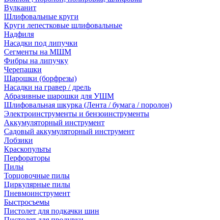
Вулканит
Шлифовальные круги
Круги лепестковые шлифовальные
Надфиля
Насадки под липучки
Сегменты на МШМ
Фибры на липучку
Черепашки
Шарошки (борфрезы)
Насадки на гравер / дрель
Абразивные шарошки для УШМ
Шлифовальная шкурка (Лента / бумага / поролон)
Электроинструменты и бензоинструменты
Аккумуляторный инструмент
Садовый аккумуляторный инструмент
Лобзики
Краскопульты
Перфораторы
Пилы
Торцовочные пилы
Циркулярные пилы
Пневмоинструмент
Быстросъемы
Пистолет для подкачки шин
Пистолет для продувки