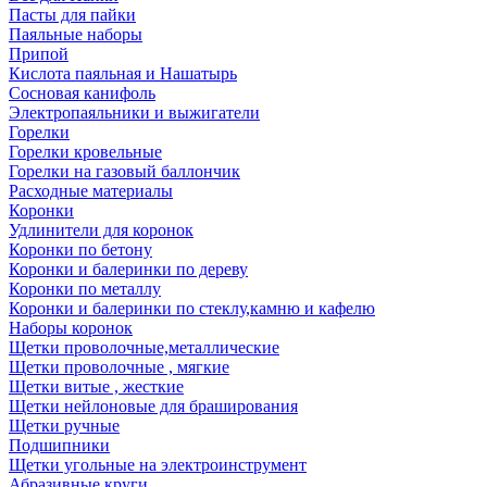
Пасты для пайки
Паяльные наборы
Припой
Кислота паяльная и Нашатырь
Сосновая канифоль
Электропаяльники и выжигатели
Горелки
Горелки кровельные
Горелки на газовый баллончик
Расходные материалы
Коронки
Удлинители для коронок
Коронки по бетону
Коронки и балеринки по дереву
Коронки по металлу
Коронки и балеринки по стеклу,камню и кафелю
Наборы коронок
Щетки проволочные,металлические
Щетки проволочные , мягкие
Щетки витые , жесткие
Щетки нейлоновые для браширования
Щетки ручные
Подшипники
Щетки угольные на электроинструмент
Абразивные круги