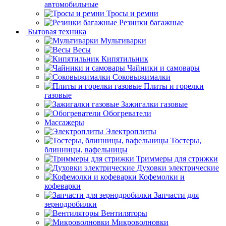
автомобильные
Тросы и ремни
Резинки багажные
Бытовая техника
Мультиварки
Весы
Кипятильник
Чайники и самовары
Соковыжималки
Плиты и горелки
газовые
Зажигалки газовые
Обогреватели
Массажеры
Электроплиты
Тостеры,
блинницы, вафельницы
Триммеры для стрижки
Духовки электрические
Кофемолки и
кофеварки
Запчасти для
зернодробилки
Вентиляторы
Микроволновки