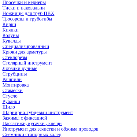
Просечки и кернеры
Тиски и наковальни
Ножницы для труб ПВХ
Тросорезы и трубогибы
Кирки
Киянки
Колуны
Кувалды
Специализированный
Крюки для арматуры
Стеклорезы
Столярный инструмент
Лобзики ручные
Струбцины
Рашпили
Монтировка
Стамески
Стусло
Рубанки
Шило
Шарнирно-губцевый инструмент
Зажимы с фиксацией
Пассатижи, кусачки , клещи
Инструмент для зачистки и обжима проводов
Съёмники стопорных колец