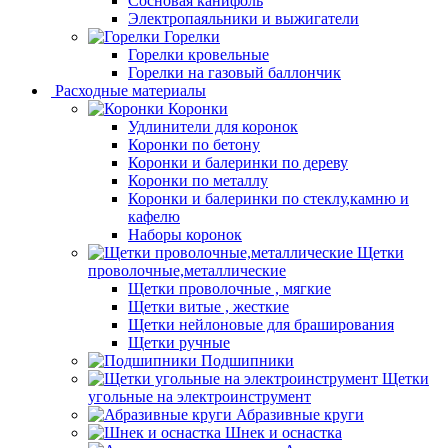
Сосновая канифоль
Электропаяльники и выжигатели
Горелки
Горелки кровельные
Горелки на газовый баллончик
Расходные материалы
Коронки
Удлинители для коронок
Коронки по бетону
Коронки и балеринки по дереву
Коронки по металлу
Коронки и балеринки по стеклу,камню и
кафелю
Наборы коронок
Щетки
проволочные,металлические
Щетки проволочные , мягкие
Щетки витые , жесткие
Щетки нейлоновые для браширования
Щетки ручные
Подшипники
Щетки
угольные на электроинструмент
Абразивные круги
Шнек и оснастка