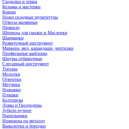
Гладилки и терки
Кельмы и мастерки
Ковши
Ножи складные мультитулы
Отвесы малярные
Правило
Шприцы для смазки и Масленки
Шарманки
Разметочный инструмент
Маркера, мел, карандаши, чертилки
Профильные шаблоны
Шнуры отбивочные
Слесарный инструмент
Топоры
Молотки
Отвертки
Метчики
Ножовки
Плашки
Болторезы
Ломы и Гвоздодеры
Зубило ручное
Напильники
Ножницы по металлу
Выколотки и бородки