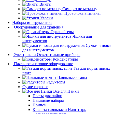
Винты
Саморез по металлу
Проволока вязальная
Уголки
Наборы инструментов
Оборудование для хранения
Органайзеры
Ящики для
инструментов
Сумки и пояса
для инструментов
Электрика и Осветительные приборы
Конденсаторы
Паяльное и газовое оборудование
Газ для портативных
плит
Паяльные лампы
Редукторы
Сухое горючее
Все для Пайки
Пасты для пайки
Паяльные наборы
Припой
Кислота паяльная и Нашатырь