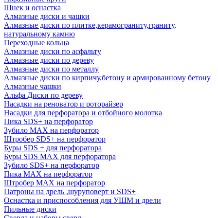
Шнек и оснастка
Алмазные диски и чашки
Алмазные диски по плитке,керамограниту,граниту,
натуральному камню
Переходные кольца
Алмазные диски по асфальту
Алмазные диски по дереву
Алмазные диски по металлу
Алмазные диски по кирпичу,бетону и армированному бетону
Алмазные чашки
Альфа Диски по дереву
Насадки на реноватор и роторайзер
Насадки для перфоратора и отбойного молотка
Пика SDS+ на перфоратор
Зубило MAX на перфоратор
Штробер SDS+ на перфоратор
Буры SDS + для перфоратора
Буры SDS MAX для перфоратора
Зубило SDS+ на перфоратор
Пика MAX на перфоратор
Штробер MAX на перфоратор
Патроны на дрель ,шуруповерт и SDS+
Оснастка и приспособления для УШМ и дрели
Пильные диски
Сверла и наборы сверл