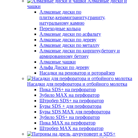
Алмазные диски и
чашки
Алмазные диски по
плитке,керамограниту,граниту,
натуральному камню
Переходные кольца
Алмазные диски по асфальту
Алмазные диски по дереву
Алмазные диски по металлу
Алмазные диски по кирпичу,бетону и
армированному бетону
Алмазные чашки
Альфа Диски по дереву
Насадки на реноватор и роторайзер
Насадки для перфоратора и отбойного молотка
Пика SDS+ на перфоратор
Зубило MAX на перфоратор
Штробер SDS+ на перфоратор
Буры SDS + для перфоратора
Буры SDS MAX для перфоратора
Зубило SDS+ на перфоратор
Пика MAX на перфоратор
Штробер MAX на перфоратор