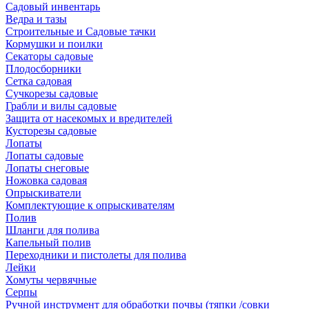
Садовый инвентарь
Ведра и тазы
Строительные и Садовые тачки
Кормушки и поилки
Секаторы садовые
Плодосборники
Сетка садовая
Сучкорезы садовые
Грабли и вилы садовые
Защита от насекомых и вредителей
Кусторезы садовые
Лопаты
Лопаты садовые
Лопаты снеговые
Ножовка садовая
Опрыскиватели
Комплектующие к опрыскивателям
Полив
Шланги для полива
Капельный полив
Переходники и пистолеты для полива
Лейки
Хомуты червячные
Серпы
Ручной инструмент для обработки почвы (тяпки /совки