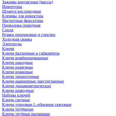
Зажимы контактные (массы)
Инверторы
Шланги кислородные
Клеммы для инвектора
Магнитные фиксаторы
Проволока сварочная
Сопла
Резаки пропановые и горелки
Холодная сварка
Электроды
Ключи
Ключи баллонные и гайковёрты
Ключи комбинированные
Ключи накидные
Ключи разрезные
Ключи рожковые
Ключи трещоточные
Ключи шарнирные /шестигранные
Ключи динамометрические
Ключи разводные
Наборы ключей
Ключи свечные
Ключи торцовые L-образные сквозные
Ключи трубчатые
Ключи трубные рычажные