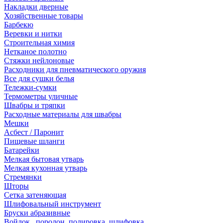
Накладки дверные
Хозяйственные товары
Барбекю
Веревки и нитки
Строительная химия
Нетканое полотно
Стяжки нейлоновые
Расходники для пневматического оружия
Все для сушки белья
Тележки-сумки
Термометры уличные
Швабры и тряпки
Расходные материалы для швабры
Мешки
Асбест / Паронит
Пищевые шланги
Батарейки
Мелкая бытовая утварь
Мелкая кухонная утварь
Стремянки
Шторы
Сетка затеняющая
Шлифовальный инструмент
Бруски абразивные
Войлок , поролон, полировка, шлифовка