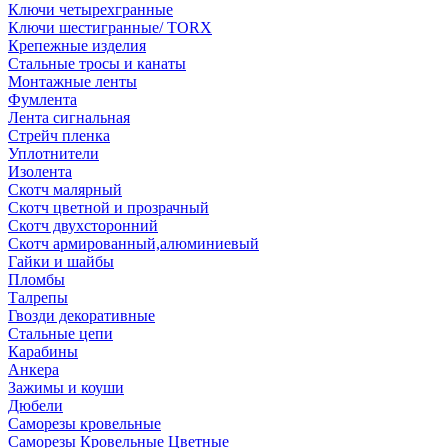
Ключи четырехгранные
Ключи шестигранные/ TORX
Крепежные изделия
Стальные тросы и канаты
Монтажные ленты
Фумлента
Лента сигнальная
Стрейч пленка
Уплотнители
Изолента
Скотч малярный
Скотч цветной и прозрачный
Скотч двухсторонний
Скотч армированный,алюминиевый
Гайки и шайбы
Пломбы
Талрепы
Гвозди декоративные
Стальные цепи
Карабины
Анкера
Зажимы и коуши
Дюбели
Саморезы кровельные
Саморезы Кровельные Цветные