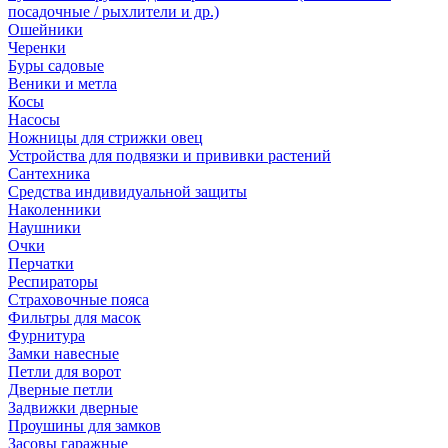
посадочные / рыхлители и др.)
Ошейники
Черенки
Буры садовые
Веники и метла
Косы
Насосы
Ножницы для стрижки овец
Устройства для подвязки и прививки растений
Сантехника
Средства индивидуальной защиты
Наколенники
Наушники
Очки
Перчатки
Респираторы
Страховочные пояса
Фильтры для масок
Фурнитура
Замки навесные
Петли для ворот
Дверные петли
Задвижки дверные
Проушины для замков
Засовы гаражные