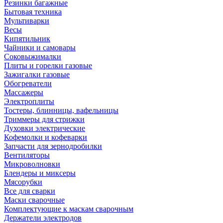
Резинки багажные
Бытовая техника
Мультиварки
Весы
Кипятильник
Чайники и самовары
Соковыжималки
Плиты и горелки газовые
Зажигалки газовые
Обогреватели
Массажеры
Электроплиты
Тостеры, блинницы, вафельницы
Триммеры для стрижки
Духовки электрические
Кофемолки и кофеварки
Запчасти для зернодробилки
Вентиляторы
Микроволновки
Блендеры и миксеры
Мясорубки
Все для сварки
Маски сварочные
Комплектующие к маскам сварочным
Держатели электродов