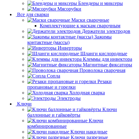
Блендеры и миксеры
Мясорубки
Все для сварки
Маски сварочные
Комплектующие к маскам сварочным
Держатели электродов
Зажимы
контактные (массы)
Инверторы
Шланги кислородные
Клеммы для инвектора
Магнитные фиксаторы
Проволока сварочная
Сопла
Резаки
пропановые и горелки
Холодная сварка
Электроды
Ключи
Ключи
баллонные и гайковёрты
Ключи
комбинированные
Ключи накидные
Ключи разрезные