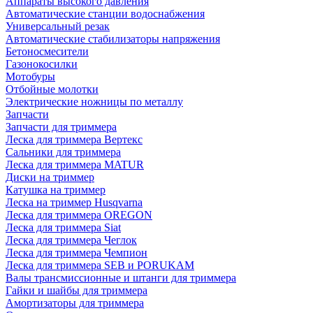
Аппараты высокого давления
Автоматические станции водоснабжения
Универсальный резак
Автоматические стабилизаторы напряжения
Бетоносмесители
Газонокосилки
Мотобуры
Отбойные молотки
Электрические ножницы по металлу
Запчасти
Запчасти для триммера
Леска для триммера Вертекс
Сальники для триммера
Леска для триммера MATUR
Диски на триммер
Катушка на триммер
Леска на триммер Husqvarna
Леска для триммера OREGON
Леска для триммера Siat
Леска для триммера Чеглок
Леска для триммера Чемпион
Леска для триммера SEB и PORUKAM
Валы трансмиссионные и штанги для триммера
Гайки и шайбы для триммера
Амортизаторы для триммера