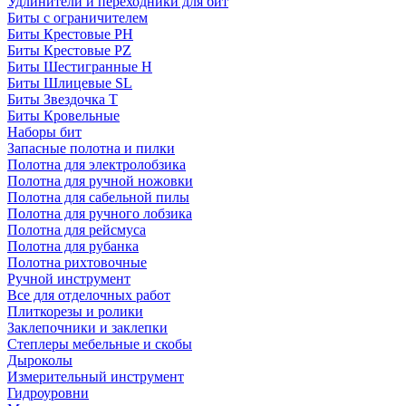
Удлинители и переходники для бит
Биты с ограничителем
Биты Крестовые PH
Биты Крестовые PZ
Биты Шестигранные H
Биты Шлицевые SL
Биты Звездочка T
Биты Кровельные
Наборы бит
Запасные полотна и пилки
Полотна для электролобзика
Полотна для ручной ножовки
Полотна для сабельной пилы
Полотна для ручного лобзика
Полотна для рейсмуса
Полотна для рубанка
Полотна рихтовочные
Ручной инструмент
Все для отделочных работ
Плиткорезы и ролики
Заклепочники и заклепки
Степлеры мебельные и скобы
Дыроколы
Измерительный инструмент
Гидроуровни