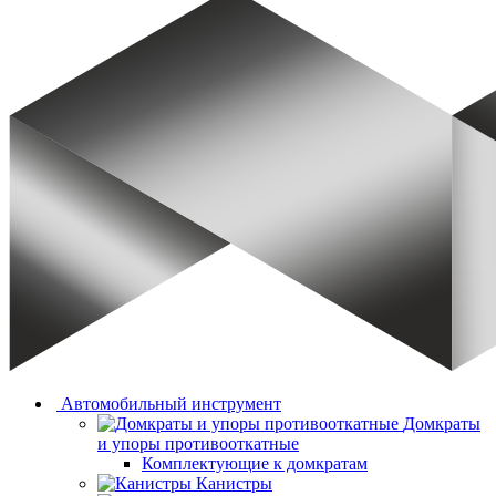
Автомобильный инструмент
Домкраты
и упоры противооткатные
Комплектующие к домкратам
Канистры