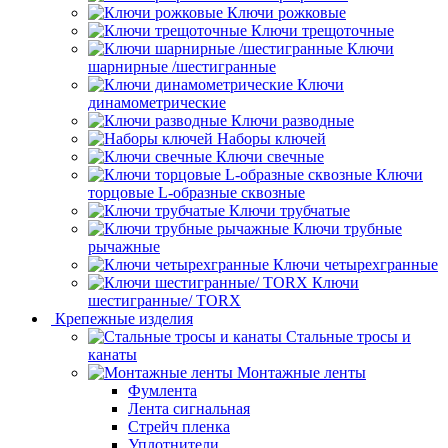
Ключи рожковые
Ключи трещоточные
Ключи
шарнирные /шестигранные
Ключи
динамометрические
Ключи разводные
Наборы ключей
Ключи свечные
Ключи
торцовые L-образные сквозные
Ключи трубчатые
Ключи трубные
рычажные
Ключи четырехгранные
Ключи
шестигранные/ TORX
Крепежные изделия
Стальные тросы и
канаты
Монтажные ленты
Фумлента
Лента сигнальная
Стрейч пленка
Уплотнители