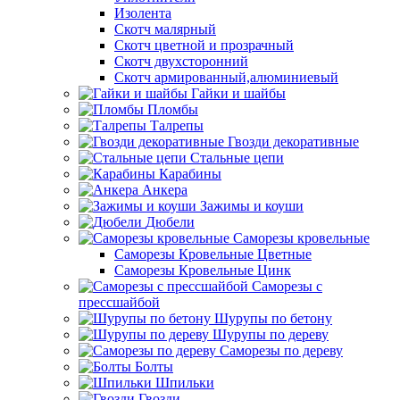
Изолента
Скотч малярный
Скотч цветной и прозрачный
Скотч двухсторонний
Скотч армированный,алюминиевый
Гайки и шайбы
Пломбы
Талрепы
Гвозди декоративные
Стальные цепи
Карабины
Анкера
Зажимы и коуши
Дюбели
Саморезы кровельные
Саморезы Кровельные Цветные
Саморезы Кровельные Цинк
Саморезы с
прессшайбой
Шурупы по бетону
Шурупы по дереву
Саморезы по дереву
Болты
Шпильки
Гвозди