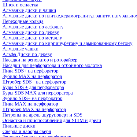
Шнек и оснастка
Алмазные диски и чашки
Алмазные диски по плитке,керамограниту,граниту, натуральн
Переходные кольца
Алмазные диски по асфальту
Алмазные диски по дереву
Алмазные диски по металлу
Алмазные диски по кирпичу,бетону и армированному бетону
Алмазные чашки
Альфа Диски по дереву
Насадки на реноватор и роторайзер
Насадки для перфоратора и отбойного молотка
Пика SDS+ на перфоратор
Зубило MAX на перфоратор
Штробер SDS+ на перфоратор
Буры SDS + для перфоратора
Буры SDS MAX для перфоратора
Зубило SDS+ на перфоратор
Пика MAX на перфоратор
Штробер MAX на перфоратор
Патроны на дрель ,шуруповерт и SDS+
Оснастка и приспособления для УШМ и дрели
Пильные диски
Сверла и наборы сверл
Зенкеры / сверла под конфирмат