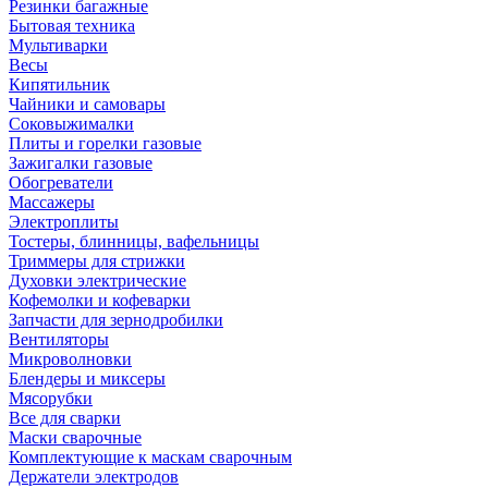
Резинки багажные
Бытовая техника
Мультиварки
Весы
Кипятильник
Чайники и самовары
Соковыжималки
Плиты и горелки газовые
Зажигалки газовые
Обогреватели
Массажеры
Электроплиты
Тостеры, блинницы, вафельницы
Триммеры для стрижки
Духовки электрические
Кофемолки и кофеварки
Запчасти для зернодробилки
Вентиляторы
Микроволновки
Блендеры и миксеры
Мясорубки
Все для сварки
Маски сварочные
Комплектующие к маскам сварочным
Держатели электродов