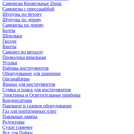
Саморезы Кровельные Цинк
Саморезы с прессшайбой
Шурупы по бетону
Шурупы по дереву
Саморезы по дереву
Болты
Шпильки
Гвозди
Винты
Саморез по металлу
Проволока вязальная
Уголки
Наборы инструментов
Оборудование для хранения
Органайзеры
Ящики для инструментов
Сумки и пояса для инструментов
Электрика и Осветительные приборы
Конденсаторы
Паяльное и газовое оборудование
Газ для портативных плит
Паяльные лампы
Редукторы
Сухое горючее
Все для Пайки