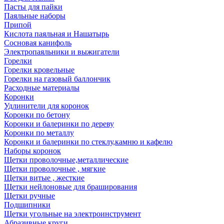
Пасты для пайки
Паяльные наборы
Припой
Кислота паяльная и Нашатырь
Сосновая канифоль
Электропаяльники и выжигатели
Горелки
Горелки кровельные
Горелки на газовый баллончик
Расходные материалы
Коронки
Удлинители для коронок
Коронки по бетону
Коронки и балеринки по дереву
Коронки по металлу
Коронки и балеринки по стеклу,камню и кафелю
Наборы коронок
Щетки проволочные,металлические
Щетки проволочные , мягкие
Щетки витые , жесткие
Щетки нейлоновые для браширования
Щетки ручные
Подшипники
Щетки угольные на электроинструмент
Абразивные круги