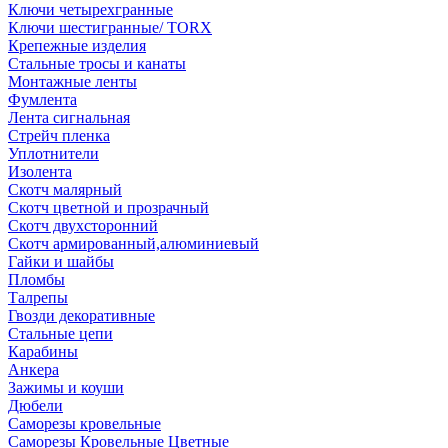
Ключи четырехгранные
Ключи шестигранные/ TORX
Крепежные изделия
Стальные тросы и канаты
Монтажные ленты
Фумлента
Лента сигнальная
Стрейч пленка
Уплотнители
Изолента
Скотч малярный
Скотч цветной и прозрачный
Скотч двухсторонний
Скотч армированный,алюминиевый
Гайки и шайбы
Пломбы
Талрепы
Гвозди декоративные
Стальные цепи
Карабины
Анкера
Зажимы и коуши
Дюбели
Саморезы кровельные
Саморезы Кровельные Цветные