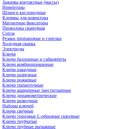
Зажимы контактные (массы)
Инверторы
Шланги кислородные
Клеммы для инвектора
Магнитные фиксаторы
Проволока сварочная
Сопла
Резаки пропановые и горелки
Холодная сварка
Электроды
Ключи
Ключи баллонные и гайковёрты
Ключи комбинированные
Ключи накидные
Ключи разрезные
Ключи рожковые
Ключи трещоточные
Ключи шарнирные /шестигранные
Ключи динамометрические
Ключи разводные
Наборы ключей
Ключи свечные
Ключи торцовые L-образные сквозные
Ключи трубчатые
Ключи трубные рычажные