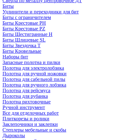
Сверла по металлу центровочное ДТ
Биты
Удлинители и переходники для бит
Биты с ограничителем
Биты Крестовые PH
Биты Крестовые PZ
Биты Шестигранные H
Биты Шлицевые SL
Биты Звездочка T
Биты Кровельные
Наборы бит
Запасные полотна и пилки
Полотна для электролобзика
Полотна для ручной ножовки
Полотна для сабельной пилы
Полотна для ручного лобзика
Полотна для рейсмуса
Полотна для рубанка
Полотна рихтовочные
Ручной инструмент
Все для отделочных работ
Плиткорезы и ролики
Заклепочники и заклепки
Степлеры мебельные и скобы
Дыроколы