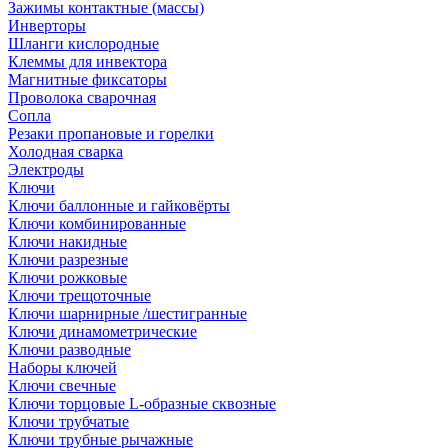
Зажимы контактные (массы)
Инверторы
Шланги кислородные
Клеммы для инвектора
Магнитные фиксаторы
Проволока сварочная
Сопла
Резаки пропановые и горелки
Холодная сварка
Электроды
Ключи
Ключи баллонные и гайковёрты
Ключи комбинированные
Ключи накидные
Ключи разрезные
Ключи рожковые
Ключи трещоточные
Ключи шарнирные /шестигранные
Ключи динамометрические
Ключи разводные
Наборы ключей
Ключи свечные
Ключи торцовые L-образные сквозные
Ключи трубчатые
Ключи трубные рычажные