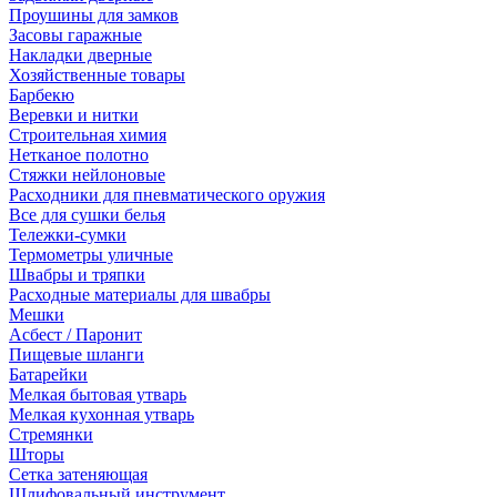
Проушины для замков
Засовы гаражные
Накладки дверные
Хозяйственные товары
Барбекю
Веревки и нитки
Строительная химия
Нетканое полотно
Стяжки нейлоновые
Расходники для пневматического оружия
Все для сушки белья
Тележки-сумки
Термометры уличные
Швабры и тряпки
Расходные материалы для швабры
Мешки
Асбест / Паронит
Пищевые шланги
Батарейки
Мелкая бытовая утварь
Мелкая кухонная утварь
Стремянки
Шторы
Сетка затеняющая
Шлифовальный инструмент