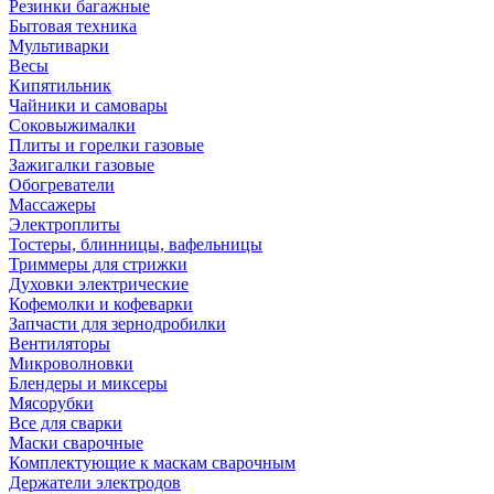
Резинки багажные
Бытовая техника
Мультиварки
Весы
Кипятильник
Чайники и самовары
Соковыжималки
Плиты и горелки газовые
Зажигалки газовые
Обогреватели
Массажеры
Электроплиты
Тостеры, блинницы, вафельницы
Триммеры для стрижки
Духовки электрические
Кофемолки и кофеварки
Запчасти для зернодробилки
Вентиляторы
Микроволновки
Блендеры и миксеры
Мясорубки
Все для сварки
Маски сварочные
Комплектующие к маскам сварочным
Держатели электродов