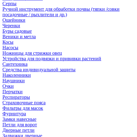
Серпы
Ручной инструмент для обработки почвы (тяпки /совки
посадочные / рыхлители и др.)
Ошейники
Черенки
Буры садовые
Веники и метла
Косы
Насосы
Ножницы для стрижки овец
Устройства для подвязки и прививки растений
Сантехника
Средства индивидуальной защиты
Наколенники
Наушники
Очки
Перчатки
Респираторы
Страховочные пояса
Фильтры для масок
Фурнитура
Замки навесные
Петли для ворот
Дверные петли
Задвижки дверные