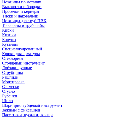
Ножницы по металлу
Выколотки и бородки
Просечки и кернеры
Тиски и наковальни
Ножницы для труб ПВХ
Тросорезы и трубогибы
Кирки
Киянки
Колуны
Кувалды
Специализированный
Крюки для арматуры
Стеклорезы
Столярный инструмент
Лобзики ручные
Струбцины
Рашпили
Монтировка
Стамески
Стусло
Рубанки
Шило
Шарнирно-губцевый инструмент
Зажимы с фиксацией
Пассатижи, кусачки , клещи