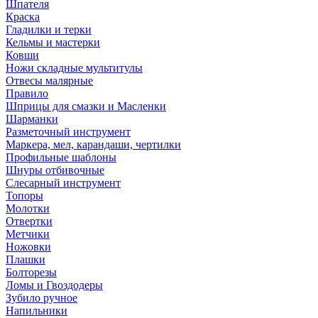
Шпателя
Краска
Гладилки и терки
Кельмы и мастерки
Ковши
Ножи складные мультитулы
Отвесы малярные
Правило
Шприцы для смазки и Масленки
Шарманки
Разметочный инструмент
Маркера, мел, карандаши, чертилки
Профильные шаблоны
Шнуры отбивочные
Слесарный инструмент
Топоры
Молотки
Отвертки
Метчики
Ножовки
Плашки
Болторезы
Ломы и Гвоздодеры
Зубило ручное
Напильники