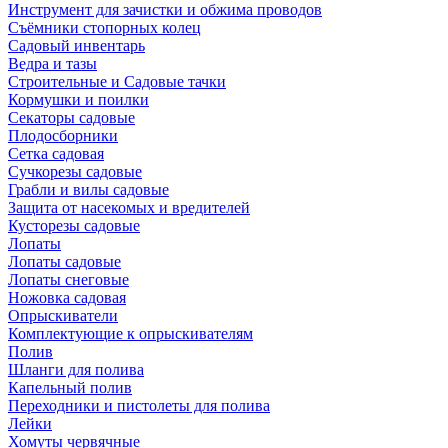
Инструмент для зачистки и обжима проводов
Съёмники стопорных колец
Садовый инвентарь
Ведра и тазы
Строительные и Садовые тачки
Кормушки и поилки
Секаторы садовые
Плодосборники
Сетка садовая
Сучкорезы садовые
Грабли и вилы садовые
Защита от насекомых и вредителей
Кусторезы садовые
Лопаты
Лопаты садовые
Лопаты снеговые
Ножовка садовая
Опрыскиватели
Комплектующие к опрыскивателям
Полив
Шланги для полива
Капельный полив
Переходники и пистолеты для полива
Лейки
Хомуты червячные