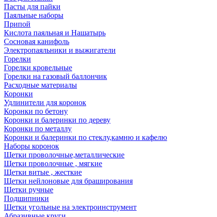
Пасты для пайки
Паяльные наборы
Припой
Кислота паяльная и Нашатырь
Сосновая канифоль
Электропаяльники и выжигатели
Горелки
Горелки кровельные
Горелки на газовый баллончик
Расходные материалы
Коронки
Удлинители для коронок
Коронки по бетону
Коронки и балеринки по дереву
Коронки по металлу
Коронки и балеринки по стеклу,камню и кафелю
Наборы коронок
Щетки проволочные,металлические
Щетки проволочные , мягкие
Щетки витые , жесткие
Щетки нейлоновые для браширования
Щетки ручные
Подшипники
Щетки угольные на электроинструмент
Абразивные круги