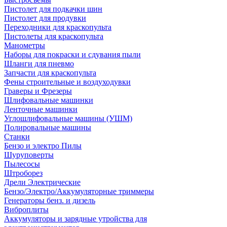
Пистолет для подкачки шин
Пистолет для продувки
Переходники для краскопульта
Пистолеты для краскопульта
Манометры
Наборы для покраски и сдувания пыли
Шланги для пневмо
Запчасти для краскопульта
Фены строительные и воздуходувки
Граверы и Фрезеры
Шлифовальные машинки
Ленточные машинки
Углошлифовальные машины (УШМ)
Полировальные машины
Станки
Бензо и электро Пилы
Шуруповерты
Пылесосы
Штроборез
Дрели Электрические
Бензо/Электро/Аккумуляторные триммеры
Генераторы бенз. и дизель
Виброплиты
Аккумуляторы и зарядные утройства для