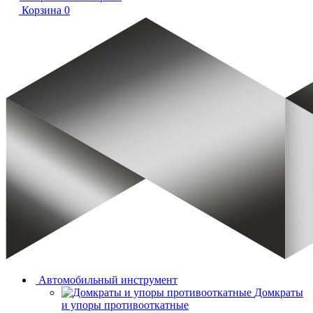
Корзина
0
Автомобильный инструмент
Домкраты
и упоры противооткатные