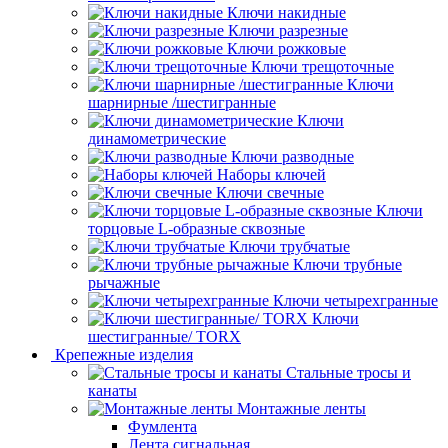
Ключи накидные
Ключи разрезные
Ключи рожковые
Ключи трещоточные
Ключи
шарнирные /шестигранные
Ключи
динамометрические
Ключи разводные
Наборы ключей
Ключи свечные
Ключи
торцовые L-образные сквозные
Ключи трубчатые
Ключи трубные
рычажные
Ключи четырехгранные
Ключи
шестигранные/ TORX
Крепежные изделия
Стальные тросы и
канаты
Монтажные ленты
Фумлента
Лента сигнальная