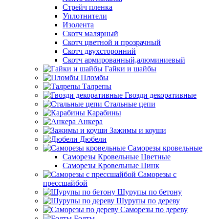
Стрейч пленка
Уплотнители
Изолента
Скотч малярный
Скотч цветной и прозрачный
Скотч двухсторонний
Скотч армированный,алюминиевый
Гайки и шайбы
Пломбы
Талрепы
Гвозди декоративные
Стальные цепи
Карабины
Анкера
Зажимы и коуши
Дюбели
Саморезы кровельные
Саморезы Кровельные Цветные
Саморезы Кровельные Цинк
Саморезы с
прессшайбой
Шурупы по бетону
Шурупы по дереву
Саморезы по дереву
Болты