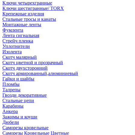
Ключи четырехгранные
Ключи шестигранные/ TORX
Крепежные изделия
Стальные тросы и канаты
Монтажные ленты
Фумлента
Лента сигнальная
Стрейч пленка
Уплотнители
Изолента
Скотч малярный
Скотч цветной и прозрачный
Скотч двухсторонний
Скотч армированный,алюминиевый
Гайки и шайбы
Пломбы
Талрепы
Гвозди декоративные
Стальные цепи
Карабины
Анкера
Зажимы и коуши
Дюбели
Саморезы кровельные
Саморезы Кровельные Цветные