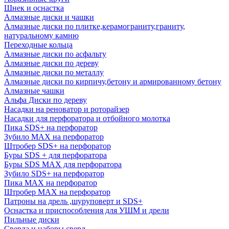
Шнек и оснастка
Алмазные диски и чашки
Алмазные диски по плитке,керамограниту,граниту,
натуральному камню
Переходные кольца
Алмазные диски по асфальту
Алмазные диски по дереву
Алмазные диски по металлу
Алмазные диски по кирпичу,бетону и армированному бетону
Алмазные чашки
Альфа Диски по дереву
Насадки на реноватор и роторайзер
Насадки для перфоратора и отбойного молотка
Пика SDS+ на перфоратор
Зубило MAX на перфоратор
Штробер SDS+ на перфоратор
Буры SDS + для перфоратора
Буры SDS MAX для перфоратора
Зубило SDS+ на перфоратор
Пика MAX на перфоратор
Штробер MAX на перфоратор
Патроны на дрель ,шуруповерт и SDS+
Оснастка и приспособления для УШМ и дрели
Пильные диски
Сверла и наборы сверл