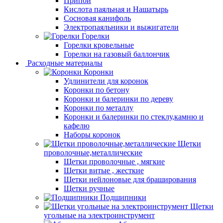
Припой
Кислота паяльная и Нашатырь
Сосновая канифоль
Электропаяльники и выжигатели
Горелки
Горелки кровельные
Горелки на газовый баллончик
Расходные материалы
Коронки
Удлинители для коронок
Коронки по бетону
Коронки и балеринки по дереву
Коронки по металлу
Коронки и балеринки по стеклу,камню и
кафелю
Наборы коронок
Щетки
проволочные,металлические
Щетки проволочные , мягкие
Щетки витые , жесткие
Щетки нейлоновые для браширования
Щетки ручные
Подшипники
Щетки
угольные на электроинструмент