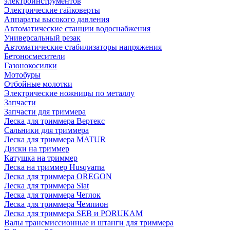
электроинструментов
Электрические гайковерты
Аппараты высокого давления
Автоматические станции водоснабжения
Универсальный резак
Автоматические стабилизаторы напряжения
Бетоносмесители
Газонокосилки
Мотобуры
Отбойные молотки
Электрические ножницы по металлу
Запчасти
Запчасти для триммера
Леска для триммера Вертекс
Сальники для триммера
Леска для триммера MATUR
Диски на триммер
Катушка на триммер
Леска на триммер Husqvarna
Леска для триммера OREGON
Леска для триммера Siat
Леска для триммера Чеглок
Леска для триммера Чемпион
Леска для триммера SEB и PORUKAM
Валы трансмиссионные и штанги для триммера