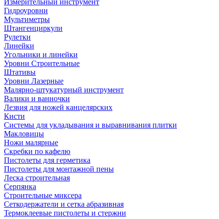
Измерительный инструмент
Гидроуровни
Мультиметры
Штангенциркули
Рулетки
Линейки
Угольники и линейки
Уровни Строительные
Штативы
Уровни Лазерные
Малярно-штукатурный инструмент
Валики и ванночки
Лезвия для ножей канцелярских
Кисти
Системы для укладывания и выравнивания плитки
Макловицы
Ножи малярные
Скребки по кафелю
Пистолеты для герметика
Пистолеты для монтажной пены
Леска строительная
Серпянка
Строительные миксера
Сеткодержатели и сетка абразивная
Термоклеевые пистолеты и стержни