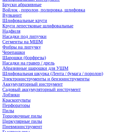
Бруски абразивные
Войлок , поролон, полировка, шлифовка
Вулканит
Шлифовальные круги
Круги лепестковые шлифовальные
Надфиля
Насадки под липучки
Сегменты на МШМ
Фибры на липучку
Черепашки
Шарошки (борфрезы)
Насадки на гравер / дрель
Абразивные шарошки для УШМ
Шлифовальная шкурка (Лента / бумага / поролон)
Электроинструменты и бензоинструменты
Аккумуляторный инструмент
Садовый аккумуляторный инструмент
Лобзики
Краскопульты
Перфораторы
Пилы
Торцовочные пилы
Циркулярные пилы
Пневмоинструмент
Быстросъемы