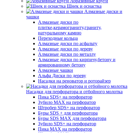
Абразивные круги
Шнек и оснастка
Алмазные диски и
чашки
Алмазные диски по
плитке,керамограниту,граниту,
натуральному камню
Переходные кольца
Алмазные диски по асфальту
Алмазные диски по дереву
Алмазные диски по металлу
Алмазные диски по кирпичу,бетону и
армированному бетону
Алмазные чашки
Альфа Диски по дереву
Насадки на реноватор и роторайзер
Насадки для перфоратора и отбойного молотка
Пика SDS+ на перфоратор
Зубило MAX на перфоратор
Штробер SDS+ на перфоратор
Буры SDS + для перфоратора
Буры SDS MAX для перфоратора
Зубило SDS+ на перфоратор
Пика MAX на перфоратор