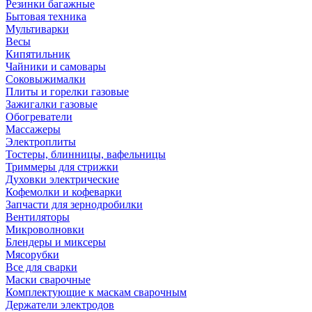
Резинки багажные
Бытовая техника
Мультиварки
Весы
Кипятильник
Чайники и самовары
Соковыжималки
Плиты и горелки газовые
Зажигалки газовые
Обогреватели
Массажеры
Электроплиты
Тостеры, блинницы, вафельницы
Триммеры для стрижки
Духовки электрические
Кофемолки и кофеварки
Запчасти для зернодробилки
Вентиляторы
Микроволновки
Блендеры и миксеры
Мясорубки
Все для сварки
Маски сварочные
Комплектующие к маскам сварочным
Держатели электродов