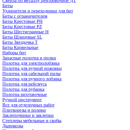
Сверла по металлу центровочное ДТ
Биты
Удлинители и переходники для бит
Биты с ограничителем
Биты Крестовые PH
Биты Крестовые PZ
Биты Шестигранные H
Биты Шлицевые SL
Биты Звездочка T
Биты Кровельные
Наборы бит
Запасные полотна и пилки
Полотна для электролобзика
Полотна для ручной ножовки
Полотна для сабельной пилы
Полотна для ручного лобзика
Полотна для рейсмуса
Полотна для рубанка
Полотна рихтовочные
Ручной инструмент
Все для отделочных работ
Плиткорезы и ролики
Заклепочники и заклепки
Степлеры мебельные и скобы
Дыроколы