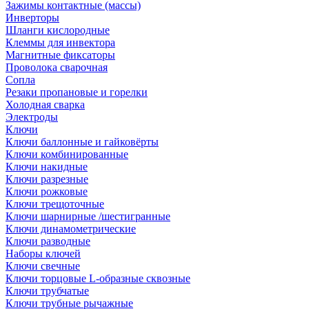
Зажимы контактные (массы)
Инверторы
Шланги кислородные
Клеммы для инвектора
Магнитные фиксаторы
Проволока сварочная
Сопла
Резаки пропановые и горелки
Холодная сварка
Электроды
Ключи
Ключи баллонные и гайковёрты
Ключи комбинированные
Ключи накидные
Ключи разрезные
Ключи рожковые
Ключи трещоточные
Ключи шарнирные /шестигранные
Ключи динамометрические
Ключи разводные
Наборы ключей
Ключи свечные
Ключи торцовые L-образные сквозные
Ключи трубчатые
Ключи трубные рычажные