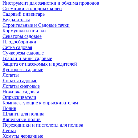
Инструмент для зачистки и обжима проводов
Съёмники стопорных колец
Садовый инвентарь
Ведра и тазы
Строительные и Садовые тачки
Кормушки и поилки
Секаторы садовые
Плодосборники
Сетка садовая
Сучкорезы садовые
Грабли и вилы садовые
Защита от насекомых и вредителей
Кусторезы садовые
Лопаты
Лопаты садовые
Лопаты снеговые
Ножовка садовая
Опрыскиватели
Комплектующие к опрыскивателям
Полив
Шланги для полива
Капельный полив
Переходники и пистолеты для полива
Лейки
Хомуты червячные