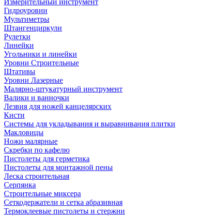
Измерительный инструмент
Гидроуровни
Мультиметры
Штангенциркули
Рулетки
Линейки
Угольники и линейки
Уровни Строительные
Штативы
Уровни Лазерные
Малярно-штукатурный инструмент
Валики и ванночки
Лезвия для ножей канцелярских
Кисти
Системы для укладывания и выравнивания плитки
Макловицы
Ножи малярные
Скребки по кафелю
Пистолеты для герметика
Пистолеты для монтажной пены
Леска строительная
Серпянка
Строительные миксера
Сеткодержатели и сетка абразивная
Термоклеевые пистолеты и стержни