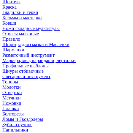
Шпателя
Краска
Гладилки и терки
Кельмы и мастерки
Ковши
Ножи складные мультитулы
Отвесы малярные
Правило
Шприцы для смазки и Масленки
Шарманки
Разметочный инструмент
Маркера, мел, карандаши, чертилки
Профильные шаблоны
Шнуры отбивочные
Слесарный инструмент
Топоры
Молотки
Отвертки
Метчики
Ножовки
Плашки
Болторезы
Ломы и Гвоздодеры
Зубило ручное
Напильники