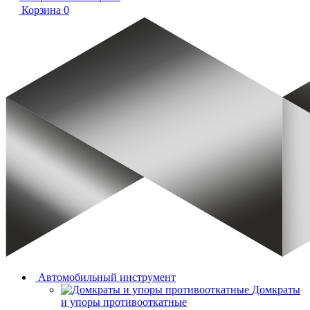
Корзина
0
Автомобильный инструмент
Домкраты
и упоры противооткатные