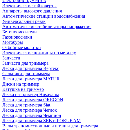
электроинструментов
Электрические гайковерты
Аппараты высокого давления
Автоматические станции водоснабжения
Универсальный резак
Автоматические стабилизаторы напряжения
Бетоносмесители
Газонокосилки
Мотобуры
Отбойные молотки
Электрические ножницы по металлу
Запчасти
Запчасти для триммера
Леска для триммера Вертекс
Сальники для триммера
Леска для триммера MATUR
Диски на триммер
Катушка на триммер
Леска на триммер Husqvarna
Леска для триммера OREGON
Леска для триммера Siat
Леска для триммера Чеглок
Леска для триммера Чемпион
Леска для триммера SEB и PORUKAM
Валы трансмиссионные и штанги для триммера