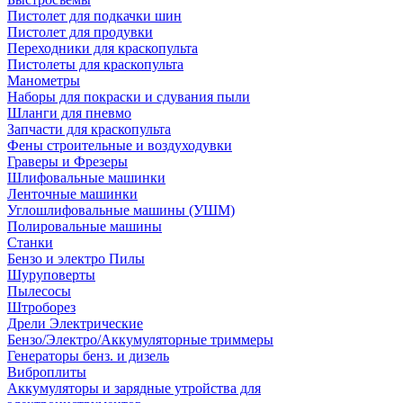
Пистолет для подкачки шин
Пистолет для продувки
Переходники для краскопульта
Пистолеты для краскопульта
Манометры
Наборы для покраски и сдувания пыли
Шланги для пневмо
Запчасти для краскопульта
Фены строительные и воздуходувки
Граверы и Фрезеры
Шлифовальные машинки
Ленточные машинки
Углошлифовальные машины (УШМ)
Полировальные машины
Станки
Бензо и электро Пилы
Шуруповерты
Пылесосы
Штроборез
Дрели Электрические
Бензо/Электро/Аккумуляторные триммеры
Генераторы бенз. и дизель
Виброплиты
Аккумуляторы и зарядные утройства для