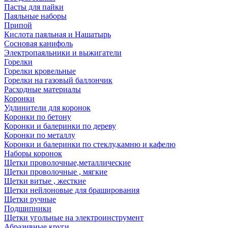
Пасты для пайки
Паяльные наборы
Припой
Кислота паяльная и Нашатырь
Сосновая канифоль
Электропаяльники и выжигатели
Горелки
Горелки кровельные
Горелки на газовый баллончик
Расходные материалы
Коронки
Удлинители для коронок
Коронки по бетону
Коронки и балеринки по дереву
Коронки по металлу
Коронки и балеринки по стеклу,камню и кафелю
Наборы коронок
Щетки проволочные,металлические
Щетки проволочные , мягкие
Щетки витые , жесткие
Щетки нейлоновые для браширования
Щетки ручные
Подшипники
Щетки угольные на электроинструмент
Абразивные круги