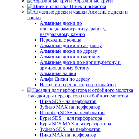
Абразивные круги
Шнек и оснастка
Алмазные диски и
чашки
Алмазные диски по
плитке,керамограниту,граниту,
натуральному камню
Переходные кольца
Алмазные диски по асфальту
Алмазные диски по дереву
Алмазные диски по металлу
Алмазные диски по кирпичу,бетону и
армированному бетону
Алмазные чашки
Альфа Диски по дереву
Насадки на реноватор и роторайзер
Насадки для перфоратора и отбойного молотка
Пика SDS+ на перфоратор
Зубило MAX на перфоратор
Штробер SDS+ на перфоратор
Буры SDS + для перфоратора
Буры SDS MAX для перфоратора
Зубило SDS+ на перфоратор
Пика MAX на перфоратор