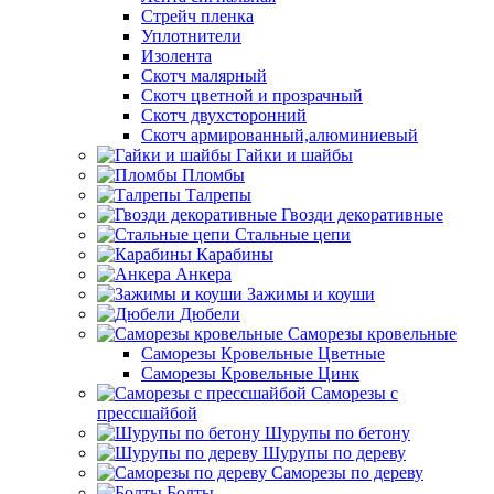
Стрейч пленка
Уплотнители
Изолента
Скотч малярный
Скотч цветной и прозрачный
Скотч двухсторонний
Скотч армированный,алюминиевый
Гайки и шайбы
Пломбы
Талрепы
Гвозди декоративные
Стальные цепи
Карабины
Анкера
Зажимы и коуши
Дюбели
Саморезы кровельные
Саморезы Кровельные Цветные
Саморезы Кровельные Цинк
Саморезы с
прессшайбой
Шурупы по бетону
Шурупы по дереву
Саморезы по дереву
Болты