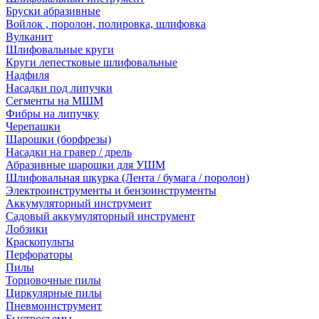
Бруски абразивные
Войлок , поролон, полировка, шлифовка
Вулканит
Шлифовальные круги
Круги лепестковые шлифовальные
Надфиля
Насадки под липучки
Сегменты на МШМ
Фибры на липучку
Черепашки
Шарошки (борфрезы)
Насадки на гравер / дрель
Абразивные шарошки для УШМ
Шлифовальная шкурка (Лента / бумага / поролон)
Электроинструменты и бензоинструменты
Аккумуляторный инструмент
Садовый аккумуляторный инструмент
Лобзики
Краскопульты
Перфораторы
Пилы
Торцовочные пилы
Циркулярные пилы
Пневмоинструмент
Быстросъемы