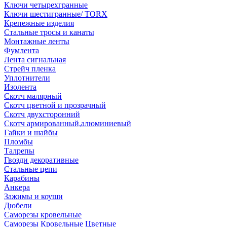
Ключи четырехгранные
Ключи шестигранные/ TORX
Крепежные изделия
Стальные тросы и канаты
Монтажные ленты
Фумлента
Лента сигнальная
Стрейч пленка
Уплотнители
Изолента
Скотч малярный
Скотч цветной и прозрачный
Скотч двухсторонний
Скотч армированный,алюминиевый
Гайки и шайбы
Пломбы
Талрепы
Гвозди декоративные
Стальные цепи
Карабины
Анкера
Зажимы и коуши
Дюбели
Саморезы кровельные
Саморезы Кровельные Цветные