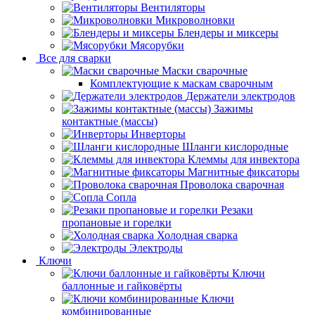
Вентиляторы
Микроволновки
Блендеры и миксеры
Мясорубки
Все для сварки
Маски сварочные
Комплектующие к маскам сварочным
Держатели электродов
Зажимы
контактные (массы)
Инверторы
Шланги кислородные
Клеммы для инвектора
Магнитные фиксаторы
Проволока сварочная
Сопла
Резаки
пропановые и горелки
Холодная сварка
Электроды
Ключи
Ключи
баллонные и гайковёрты
Ключи
комбинированные