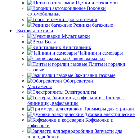
Щетки и стекломои
Воронки
автомобильные
Тросы и ремни
Резинки багажные
Бытовая техника
Мультиварки
Весы
Кипятильник
Чайники и самовары
Соковыжималки
Плиты и горелки
газовые
Зажигалки газовые
Обогреватели
Массажеры
Электроплиты
Тостеры,
блинницы, вафельницы
Триммеры для стрижки
Духовки электрические
Кофемолки и
кофеварки
Запчасти для
зернодробилки