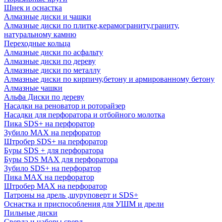
Шнек и оснастка
Алмазные диски и чашки
Алмазные диски по плитке,керамограниту,граниту,
натуральному камню
Переходные кольца
Алмазные диски по асфальту
Алмазные диски по дереву
Алмазные диски по металлу
Алмазные диски по кирпичу,бетону и армированному бетону
Алмазные чашки
Альфа Диски по дереву
Насадки на реноватор и роторайзер
Насадки для перфоратора и отбойного молотка
Пика SDS+ на перфоратор
Зубило MAX на перфоратор
Штробер SDS+ на перфоратор
Буры SDS + для перфоратора
Буры SDS MAX для перфоратора
Зубило SDS+ на перфоратор
Пика MAX на перфоратор
Штробер MAX на перфоратор
Патроны на дрель ,шуруповерт и SDS+
Оснастка и приспособления для УШМ и дрели
Пильные диски
Сверла и наборы сверл