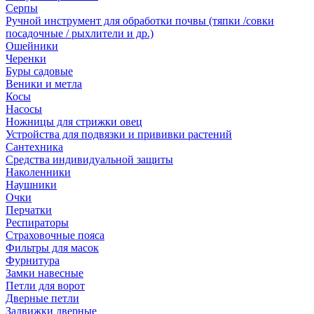
Серпы
Ручной инструмент для обработки почвы (тяпки /совки
посадочные / рыхлители и др.)
Ошейники
Черенки
Буры садовые
Веники и метла
Косы
Насосы
Ножницы для стрижки овец
Устройства для подвязки и прививки растений
Сантехника
Средства индивидуальной защиты
Наколенники
Наушники
Очки
Перчатки
Респираторы
Страховочные пояса
Фильтры для масок
Фурнитура
Замки навесные
Петли для ворот
Дверные петли
Задвижки дверные