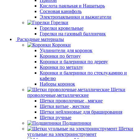
Припой
Кислота паяльная и Нашатырь
Сосновая канифоль
Электропаяльники и выжигатели
Горелки
Горелки кровельные
Горелки на газовый баллончик
Расходные материалы
Коронки
Удлинители для коронок
Коронки по бетону
Коронки и балеринки по дереву
Коронки по металлу
Коронки и балеринки по стеклу,камню и
кафелю
Наборы коронок
Щетки
проволочные,металлические
Щетки проволочные , мягкие
Щетки витые , жесткие
Щетки нейлоновые для браширования
Щетки ручные
Подшипники
Щетки
угольные на электроинструмент