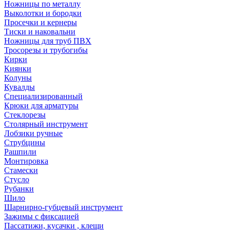
Ножницы по металлу
Выколотки и бородки
Просечки и кернеры
Тиски и наковальни
Ножницы для труб ПВХ
Тросорезы и трубогибы
Кирки
Киянки
Колуны
Кувалды
Специализированный
Крюки для арматуры
Стеклорезы
Столярный инструмент
Лобзики ручные
Струбцины
Рашпили
Монтировка
Стамески
Стусло
Рубанки
Шило
Шарнирно-губцевый инструмент
Зажимы с фиксацией
Пассатижи, кусачки , клещи