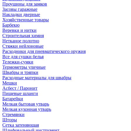
Проушины для замков
Засовы гаражные
Накладки дверные
Хозяйственные товары
Барбекю
Веревки и нитки
Строительная химия
Нетканое полотно
Стяжки нейлоновые
Расходники для пневматического оружия
Все для сушки белья
Тележки-сумки
Термометры уличные
Швабры и тряпки
Расходные материалы для швабры
Мешки
Асбест / Паронит
Пищевые шланги
Батарейки
Мелкая бытовая утварь
Мелкая кухонная утварь
Стремянки
Шторы
Сетка затеняющая
Шлифовальный инструмент