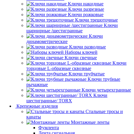
Ключи накидные
Ключи разрезные
Ключи рожковые
Ключи трещоточные
Ключи
шарнирные /шестигранные
Ключи
динамометрические
Ключи разводные
Наборы ключей
Ключи свечные
Ключи
торцовые L-образные сквозные
Ключи трубчатые
Ключи трубные
рычажные
Ключи четырехгранные
Ключи
шестигранные/ TORX
Крепежные изделия
Стальные тросы и
канаты
Монтажные ленты
Фумлента
Лента сигнальная