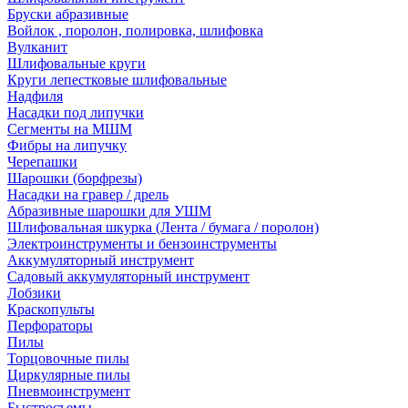
Бруски абразивные
Войлок , поролон, полировка, шлифовка
Вулканит
Шлифовальные круги
Круги лепестковые шлифовальные
Надфиля
Насадки под липучки
Сегменты на МШМ
Фибры на липучку
Черепашки
Шарошки (борфрезы)
Насадки на гравер / дрель
Абразивные шарошки для УШМ
Шлифовальная шкурка (Лента / бумага / поролон)
Электроинструменты и бензоинструменты
Аккумуляторный инструмент
Садовый аккумуляторный инструмент
Лобзики
Краскопульты
Перфораторы
Пилы
Торцовочные пилы
Циркулярные пилы
Пневмоинструмент
Быстросъемы