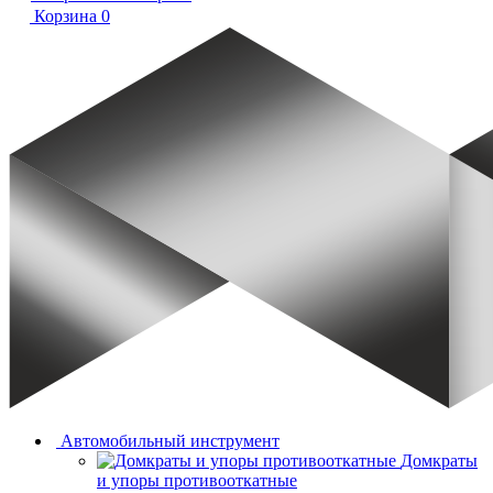
Корзина
0
Автомобильный инструмент
Домкраты
и упоры противооткатные