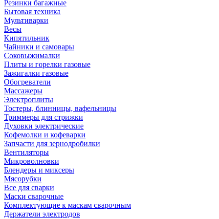
Резинки багажные
Бытовая техника
Мультиварки
Весы
Кипятильник
Чайники и самовары
Соковыжималки
Плиты и горелки газовые
Зажигалки газовые
Обогреватели
Массажеры
Электроплиты
Тостеры, блинницы, вафельницы
Триммеры для стрижки
Духовки электрические
Кофемолки и кофеварки
Запчасти для зернодробилки
Вентиляторы
Микроволновки
Блендеры и миксеры
Мясорубки
Все для сварки
Маски сварочные
Комплектующие к маскам сварочным
Держатели электродов