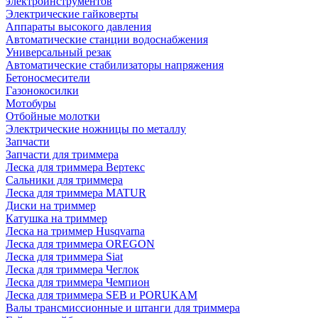
электроинструментов
Электрические гайковерты
Аппараты высокого давления
Автоматические станции водоснабжения
Универсальный резак
Автоматические стабилизаторы напряжения
Бетоносмесители
Газонокосилки
Мотобуры
Отбойные молотки
Электрические ножницы по металлу
Запчасти
Запчасти для триммера
Леска для триммера Вертекс
Сальники для триммера
Леска для триммера MATUR
Диски на триммер
Катушка на триммер
Леска на триммер Husqvarna
Леска для триммера OREGON
Леска для триммера Siat
Леска для триммера Чеглок
Леска для триммера Чемпион
Леска для триммера SEB и PORUKAM
Валы трансмиссионные и штанги для триммера