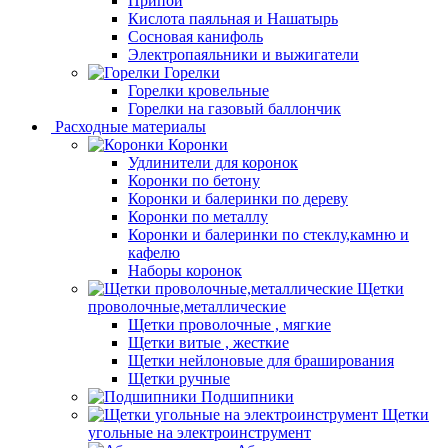
Припой
Кислота паяльная и Нашатырь
Сосновая канифоль
Электропаяльники и выжигатели
Горелки
Горелки кровельные
Горелки на газовый баллончик
Расходные материалы
Коронки
Удлинители для коронок
Коронки по бетону
Коронки и балеринки по дереву
Коронки по металлу
Коронки и балеринки по стеклу,камню и
кафелю
Наборы коронок
Щетки
проволочные,металлические
Щетки проволочные , мягкие
Щетки витые , жесткие
Щетки нейлоновые для браширования
Щетки ручные
Подшипники
Щетки
угольные на электроинструмент