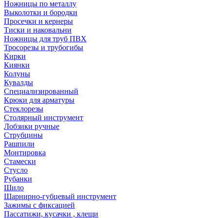
Ножницы по металлу
Выколотки и бородки
Просечки и кернеры
Тиски и наковальни
Ножницы для труб ПВХ
Тросорезы и трубогибы
Кирки
Киянки
Колуны
Кувалды
Специализированный
Крюки для арматуры
Стеклорезы
Столярный инструмент
Лобзики ручные
Струбцины
Рашпили
Монтировка
Стамески
Стусло
Рубанки
Шило
Шарнирно-губцевый инструмент
Зажимы с фиксацией
Пассатижи, кусачки , клещи