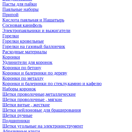
Пасты для пайки
Паяльные наборы
Припой
Кислота паяльная и Нашатырь
Сосновая канифоль
Электропаяльники и выжигатели
Горелки
Горелки кровельные
Горелки на газовый баллончик
Расходные материалы
Коронки
Удлинители для коронок
Коронки по бетону
Коронки и балеринки по дереву
Коронки по металлу
Коронки и балеринки по стеклу,камню и кафелю
Наборы коронок
Щетки проволочные,металлические
Щетки проволочные , мягкие
Щетки витые , жесткие
Щетки нейлоновые для браширования
Щетки ручные
Подшипники
Щетки угольные на электроинструмент
Абразивные круги