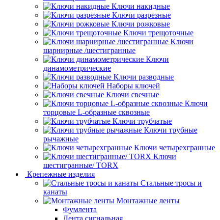
Ключи накидные
Ключи разрезные
Ключи рожковые
Ключи трещоточные
Ключи
шарнирные /шестигранные
Ключи
динамометрические
Ключи разводные
Наборы ключей
Ключи свечные
Ключи
торцовые L-образные сквозные
Ключи трубчатые
Ключи трубные
рычажные
Ключи четырехгранные
Ключи
шестигранные/ TORX
Крепежные изделия
Стальные тросы и
канаты
Монтажные ленты
Фумлента
Лента сигнальная