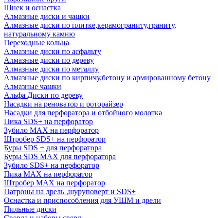
Шнек и оснастка
Алмазные диски и чашки
Алмазные диски по плитке,керамограниту,граниту,
натуральному камню
Переходные кольца
Алмазные диски по асфальту
Алмазные диски по дереву
Алмазные диски по металлу
Алмазные диски по кирпичу,бетону и армированному бетону
Алмазные чашки
Альфа Диски по дереву
Насадки на реноватор и роторайзер
Насадки для перфоратора и отбойного молотка
Пика SDS+ на перфоратор
Зубило MAX на перфоратор
Штробер SDS+ на перфоратор
Буры SDS + для перфоратора
Буры SDS MAX для перфоратора
Зубило SDS+ на перфоратор
Пика MAX на перфоратор
Штробер MAX на перфоратор
Патроны на дрель ,шуруповерт и SDS+
Оснастка и приспособления для УШМ и дрели
Пильные диски
Сверла и наборы сверл