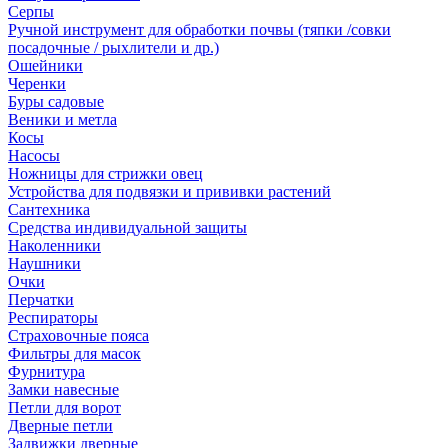
Серпы
Ручной инструмент для обработки почвы (тяпки /совки
посадочные / рыхлители и др.)
Ошейники
Черенки
Буры садовые
Веники и метла
Косы
Насосы
Ножницы для стрижки овец
Устройства для подвязки и прививки растений
Сантехника
Средства индивидуальной защиты
Наколенники
Наушники
Очки
Перчатки
Респираторы
Страховочные пояса
Фильтры для масок
Фурнитура
Замки навесные
Петли для ворот
Дверные петли
Задвижки дверные