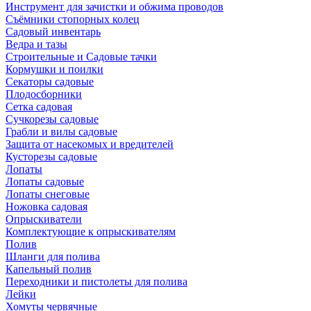
Инструмент для зачистки и обжима проводов
Съёмники стопорных колец
Садовый инвентарь
Ведра и тазы
Строительные и Садовые тачки
Кормушки и поилки
Секаторы садовые
Плодосборники
Сетка садовая
Сучкорезы садовые
Грабли и вилы садовые
Защита от насекомых и вредителей
Кусторезы садовые
Лопаты
Лопаты садовые
Лопаты снеговые
Ножовка садовая
Опрыскиватели
Комплектующие к опрыскивателям
Полив
Шланги для полива
Капельный полив
Переходники и пистолеты для полива
Лейки
Хомуты червячные