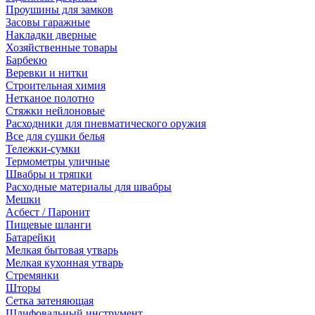
Проушины для замков
Засовы гаражные
Накладки дверные
Хозяйственные товары
Барбекю
Веревки и нитки
Строительная химия
Нетканое полотно
Стяжки нейлоновые
Расходники для пневматического оружия
Все для сушки белья
Тележки-сумки
Термометры уличные
Швабры и тряпки
Расходные материалы для швабры
Мешки
Асбест / Паронит
Пищевые шланги
Батарейки
Мелкая бытовая утварь
Мелкая кухонная утварь
Стремянки
Шторы
Сетка затеняющая
Шлифовальный инструмент