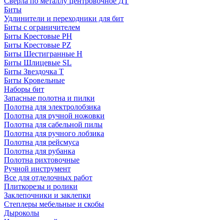
Сверла по металлу центровочное ДТ
Биты
Удлинители и переходники для бит
Биты с ограничителем
Биты Крестовые PH
Биты Крестовые PZ
Биты Шестигранные H
Биты Шлицевые SL
Биты Звездочка T
Биты Кровельные
Наборы бит
Запасные полотна и пилки
Полотна для электролобзика
Полотна для ручной ножовки
Полотна для сабельной пилы
Полотна для ручного лобзика
Полотна для рейсмуса
Полотна для рубанка
Полотна рихтовочные
Ручной инструмент
Все для отделочных работ
Плиткорезы и ролики
Заклепочники и заклепки
Степлеры мебельные и скобы
Дыроколы