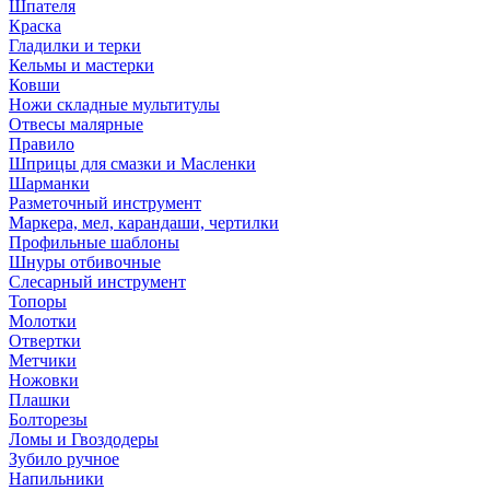
Шпателя
Краска
Гладилки и терки
Кельмы и мастерки
Ковши
Ножи складные мультитулы
Отвесы малярные
Правило
Шприцы для смазки и Масленки
Шарманки
Разметочный инструмент
Маркера, мел, карандаши, чертилки
Профильные шаблоны
Шнуры отбивочные
Слесарный инструмент
Топоры
Молотки
Отвертки
Метчики
Ножовки
Плашки
Болторезы
Ломы и Гвоздодеры
Зубило ручное
Напильники