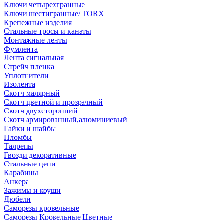
Ключи четырехгранные
Ключи шестигранные/ TORX
Крепежные изделия
Стальные тросы и канаты
Монтажные ленты
Фумлента
Лента сигнальная
Стрейч пленка
Уплотнители
Изолента
Скотч малярный
Скотч цветной и прозрачный
Скотч двухсторонний
Скотч армированный,алюминиевый
Гайки и шайбы
Пломбы
Талрепы
Гвозди декоративные
Стальные цепи
Карабины
Анкера
Зажимы и коуши
Дюбели
Саморезы кровельные
Саморезы Кровельные Цветные