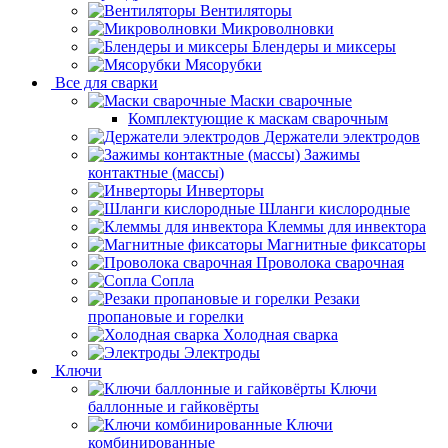
Вентиляторы
Микроволновки
Блендеры и миксеры
Мясорубки
Все для сварки
Маски сварочные
Комплектующие к маскам сварочным
Держатели электродов
Зажимы
контактные (массы)
Инверторы
Шланги кислородные
Клеммы для инвектора
Магнитные фиксаторы
Проволока сварочная
Сопла
Резаки
пропановые и горелки
Холодная сварка
Электроды
Ключи
Ключи
баллонные и гайковёрты
Ключи
комбинированные