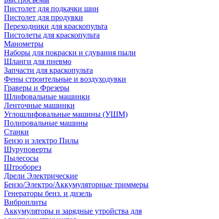
Пистолет для подкачки шин
Пистолет для продувки
Переходники для краскопульта
Пистолеты для краскопульта
Манометры
Наборы для покраски и сдувания пыли
Шланги для пневмо
Запчасти для краскопульта
Фены строительные и воздуходувки
Граверы и Фрезеры
Шлифовальные машинки
Ленточные машинки
Углошлифовальные машины (УШМ)
Полировальные машины
Станки
Бензо и электро Пилы
Шуруповерты
Пылесосы
Штроборез
Дрели Электрические
Бензо/Электро/Аккумуляторные триммеры
Генераторы бенз. и дизель
Виброплиты
Аккумуляторы и зарядные утройства для