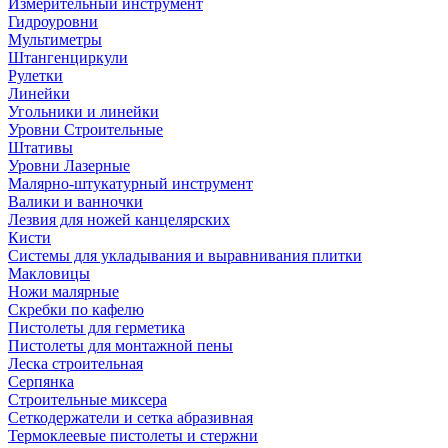
Измерительный инструмент
Гидроуровни
Мультиметры
Штангенциркули
Рулетки
Линейки
Угольники и линейки
Уровни Строительные
Штативы
Уровни Лазерные
Малярно-штукатурный инструмент
Валики и ванночки
Лезвия для ножей канцелярских
Кисти
Системы для укладывания и выравнивания плитки
Макловицы
Ножи малярные
Скребки по кафелю
Пистолеты для герметика
Пистолеты для монтажной пены
Леска строительная
Серпянка
Строительные миксера
Сеткодержатели и сетка абразивная
Термоклеевые пистолеты и стержни