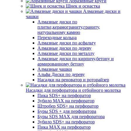
Абразивные круги
Шнек и оснастка
Алмазные диски и
чашки
Алмазные диски по
плитке,керамограниту,граниту,
натуральному камню
Переходные кольца
Алмазные диски по асфальту
Алмазные диски по дереву
Алмазные диски по металлу
Алмазные диски по кирпичу,бетону и
армированному бетону
Алмазные чашки
Альфа Диски по дереву
Насадки на реноватор и роторайзер
Насадки для перфоратора и отбойного молотка
Пика SDS+ на перфоратор
Зубило MAX на перфоратор
Штробер SDS+ на перфоратор
Буры SDS + для перфоратора
Буры SDS MAX для перфоратора
Зубило SDS+ на перфоратор
Пика MAX на перфоратор