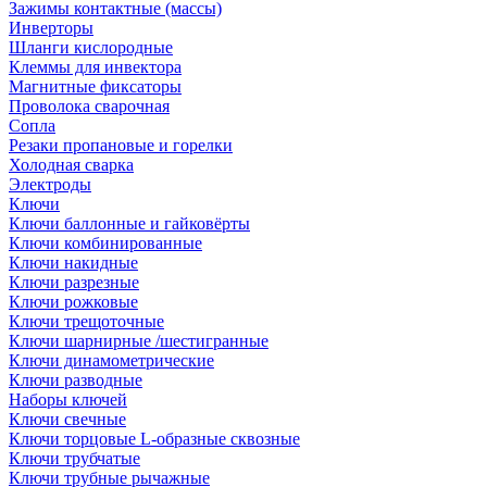
Зажимы контактные (массы)
Инверторы
Шланги кислородные
Клеммы для инвектора
Магнитные фиксаторы
Проволока сварочная
Сопла
Резаки пропановые и горелки
Холодная сварка
Электроды
Ключи
Ключи баллонные и гайковёрты
Ключи комбинированные
Ключи накидные
Ключи разрезные
Ключи рожковые
Ключи трещоточные
Ключи шарнирные /шестигранные
Ключи динамометрические
Ключи разводные
Наборы ключей
Ключи свечные
Ключи торцовые L-образные сквозные
Ключи трубчатые
Ключи трубные рычажные