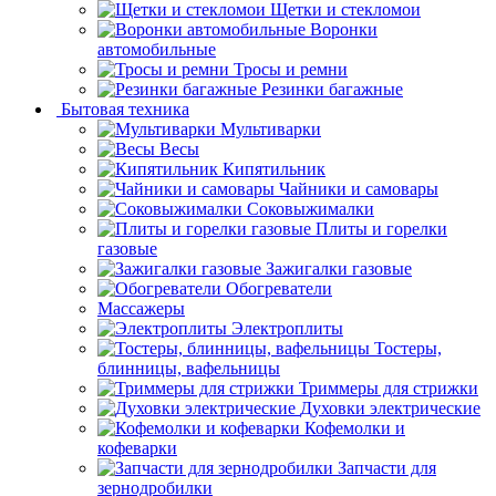
Щетки и стекломои
Воронки
автомобильные
Тросы и ремни
Резинки багажные
Бытовая техника
Мультиварки
Весы
Кипятильник
Чайники и самовары
Соковыжималки
Плиты и горелки
газовые
Зажигалки газовые
Обогреватели
Массажеры
Электроплиты
Тостеры,
блинницы, вафельницы
Триммеры для стрижки
Духовки электрические
Кофемолки и
кофеварки
Запчасти для
зернодробилки