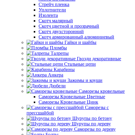
Стрейч пленка
Уплотнители
Изолента
Скотч малярный
Скотч цветной и прозрачный
Скотч двухсторонний
Скотч армированный,алюминиевый
Гайки и шайбы
Пломбы
Талрепы
Гвозди декоративные
Стальные цепи
Карабины
Анкера
Зажимы и коуши
Дюбели
Саморезы кровельные
Саморезы Кровельные Цветные
Саморезы Кровельные Цинк
Саморезы с
прессшайбой
Шурупы по бетону
Шурупы по дереву
Саморезы по дереву
Болты