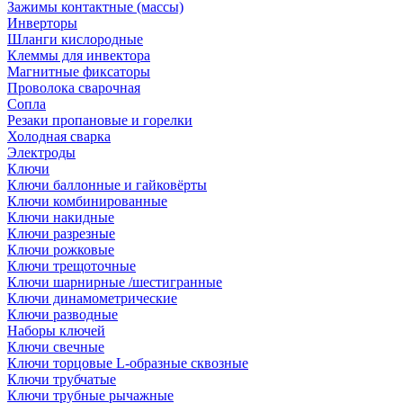
Зажимы контактные (массы)
Инверторы
Шланги кислородные
Клеммы для инвектора
Магнитные фиксаторы
Проволока сварочная
Сопла
Резаки пропановые и горелки
Холодная сварка
Электроды
Ключи
Ключи баллонные и гайковёрты
Ключи комбинированные
Ключи накидные
Ключи разрезные
Ключи рожковые
Ключи трещоточные
Ключи шарнирные /шестигранные
Ключи динамометрические
Ключи разводные
Наборы ключей
Ключи свечные
Ключи торцовые L-образные сквозные
Ключи трубчатые
Ключи трубные рычажные