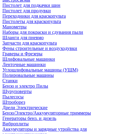
Пистолет для подкачки шин
Пистолет для продувки
Переходники для краскопульта
Пистолеты для краскопульта
Манометры
Наборы для покраски и сдувания пыли
Шланги для пневмо
Запчасти для краскопульта
Фены строительные и воздуходувки
Граверы и Фрезеры
Шлифовальные машинки
Ленточные машинки
Углошлифовальные машины (УШМ)
Полировальные машины
Станки
Бензо и электро Пилы
Шуруповерты
Пылесосы
Штроборез
Дрели Электрические
Бензо/Электро/Аккумуляторные триммеры
Генераторы бенз. и дизель
Виброплиты
Аккумуляторы и зарядные утройства для