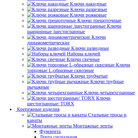
Ключи накидные
Ключи разрезные
Ключи рожковые
Ключи трещоточные
Ключи
шарнирные /шестигранные
Ключи
динамометрические
Ключи разводные
Наборы ключей
Ключи свечные
Ключи
торцовые L-образные сквозные
Ключи трубчатые
Ключи трубные
рычажные
Ключи четырехгранные
Ключи
шестигранные/ TORX
Крепежные изделия
Стальные тросы и
канаты
Монтажные ленты
Фумлента
Лента сигнальная