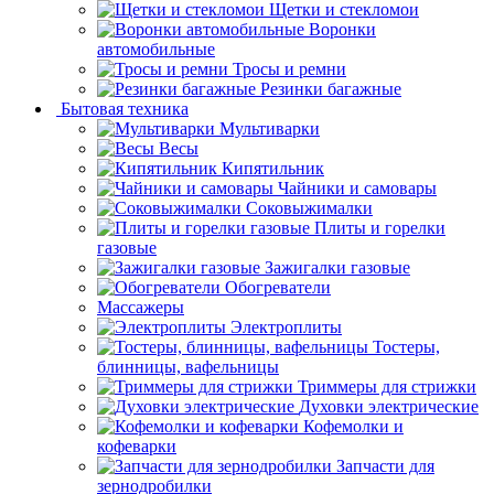
Щетки и стекломои
Воронки
автомобильные
Тросы и ремни
Резинки багажные
Бытовая техника
Мультиварки
Весы
Кипятильник
Чайники и самовары
Соковыжималки
Плиты и горелки
газовые
Зажигалки газовые
Обогреватели
Массажеры
Электроплиты
Тостеры,
блинницы, вафельницы
Триммеры для стрижки
Духовки электрические
Кофемолки и
кофеварки
Запчасти для
зернодробилки