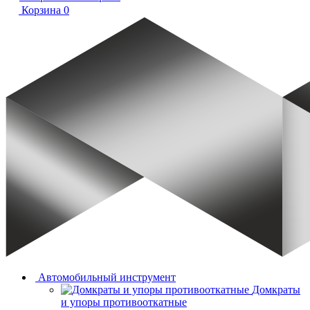
Корзина
0
Автомобильный инструмент
Домкраты
и упоры противооткатные