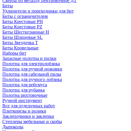
Сверла по металлу центровочное ДТ
Биты
Удлинители и переходники для бит
Биты с ограничителем
Биты Крестовые PH
Биты Крестовые PZ
Биты Шестигранные H
Биты Шлицевые SL
Биты Звездочка T
Биты Кровельные
Наборы бит
Запасные полотна и пилки
Полотна для электролобзика
Полотна для ручной ножовки
Полотна для сабельной пилы
Полотна для ручного лобзика
Полотна для рейсмуса
Полотна для рубанка
Полотна рихтовочные
Ручной инструмент
Все для отделочных работ
Плиткорезы и ролики
Заклепочники и заклепки
Степлеры мебельные и скобы
Дыроколы