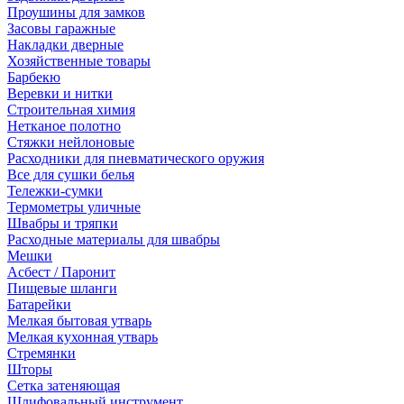
Проушины для замков
Засовы гаражные
Накладки дверные
Хозяйственные товары
Барбекю
Веревки и нитки
Строительная химия
Нетканое полотно
Стяжки нейлоновые
Расходники для пневматического оружия
Все для сушки белья
Тележки-сумки
Термометры уличные
Швабры и тряпки
Расходные материалы для швабры
Мешки
Асбест / Паронит
Пищевые шланги
Батарейки
Мелкая бытовая утварь
Мелкая кухонная утварь
Стремянки
Шторы
Сетка затеняющая
Шлифовальный инструмент