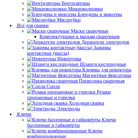
Вентиляторы
Микроволновки
Блендеры и миксеры
Мясорубки
Все для сварки
Маски сварочные
Комплектующие к маскам сварочным
Держатели электродов
Зажимы
контактные (массы)
Инверторы
Шланги кислородные
Клеммы для инвектора
Магнитные фиксаторы
Проволока сварочная
Сопла
Резаки
пропановые и горелки
Холодная сварка
Электроды
Ключи
Ключи
баллонные и гайковёрты
Ключи
комбинированные