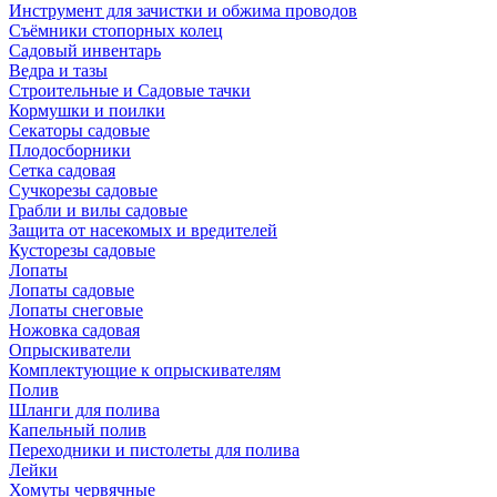
Инструмент для зачистки и обжима проводов
Съёмники стопорных колец
Садовый инвентарь
Ведра и тазы
Строительные и Садовые тачки
Кормушки и поилки
Секаторы садовые
Плодосборники
Сетка садовая
Сучкорезы садовые
Грабли и вилы садовые
Защита от насекомых и вредителей
Кусторезы садовые
Лопаты
Лопаты садовые
Лопаты снеговые
Ножовка садовая
Опрыскиватели
Комплектующие к опрыскивателям
Полив
Шланги для полива
Капельный полив
Переходники и пистолеты для полива
Лейки
Хомуты червячные