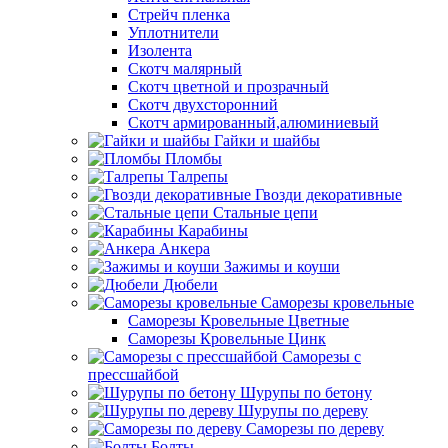
Стрейч пленка
Уплотнители
Изолента
Скотч малярный
Скотч цветной и прозрачный
Скотч двухсторонний
Скотч армированный,алюминиевый
Гайки и шайбы
Пломбы
Талрепы
Гвозди декоративные
Стальные цепи
Карабины
Анкера
Зажимы и коуши
Дюбели
Саморезы кровельные
Саморезы Кровельные Цветные
Саморезы Кровельные Цинк
Саморезы с
прессшайбой
Шурупы по бетону
Шурупы по дереву
Саморезы по дереву
Болты