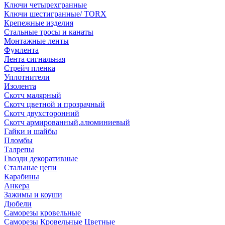
Ключи четырехгранные
Ключи шестигранные/ TORX
Крепежные изделия
Стальные тросы и канаты
Монтажные ленты
Фумлента
Лента сигнальная
Стрейч пленка
Уплотнители
Изолента
Скотч малярный
Скотч цветной и прозрачный
Скотч двухсторонний
Скотч армированный,алюминиевый
Гайки и шайбы
Пломбы
Талрепы
Гвозди декоративные
Стальные цепи
Карабины
Анкера
Зажимы и коуши
Дюбели
Саморезы кровельные
Саморезы Кровельные Цветные