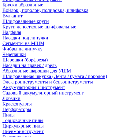
Бруски абразивные
Войлок , поролон, полировка, шлифовка
Вулканит
Шлифовальные круги
Круги лепестковые шлифовальные
Надфиля
Насадки под липучки
Сегменты на МШМ
Фибры на липучку
Черепашки
Шарошки (борфрезы)
Насадки на гравер / дрель
Абразивные шарошки для УШМ
Шлифовальная шкурка (Лента / бумага / поролон)
Электроинструменты и бензоинструменты
Аккумуляторный инструмент
Садовый аккумуляторный инструмент
Лобзики
Краскопульты
Перфораторы
Пилы
Торцовочные пилы
Циркулярные пилы
Пневмоинструмент
Быстросъемы