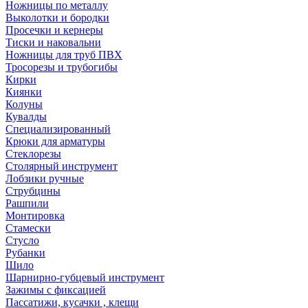
Ножницы по металлу
Выколотки и бородки
Просечки и кернеры
Тиски и наковальни
Ножницы для труб ПВХ
Тросорезы и трубогибы
Кирки
Киянки
Колуны
Кувалды
Специализированный
Крюки для арматуры
Стеклорезы
Столярный инструмент
Лобзики ручные
Струбцины
Рашпили
Монтировка
Стамески
Стусло
Рубанки
Шило
Шарнирно-губцевый инструмент
Зажимы с фиксацией
Пассатижи, кусачки , клещи