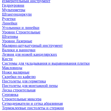
Измерительный инструмент
Гидроуровни
Мультиметры
Штангенциркули
Рулетки
Линейки
Угольники и линейки
Уровни Строительные
Штативы
Уровни Лазерные
Малярно-штукатурный инструмент
Валики и ванночки
Лезвия для ножей канцелярских
Кисти
Системы для укладывания и выравнивания плитки
Макловицы
Ножи малярные
Скребки по кафелю
Пистолеты для герметика
Пистолеты для монтажной пены
Леска строительная
Серпянка
Строительные миксера
Сеткодержатели и сетка абразивная
Термоклеевые пистолеты и стержни