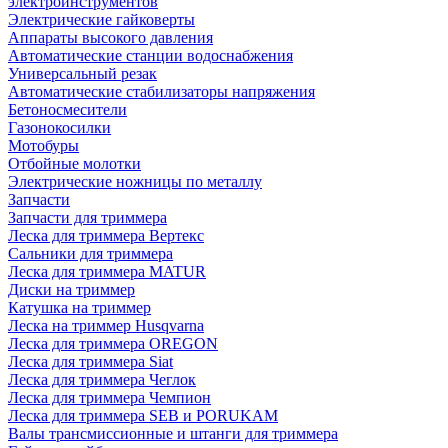
электроинструментов
Электрические гайковерты
Аппараты высокого давления
Автоматические станции водоснабжения
Универсальный резак
Автоматические стабилизаторы напряжения
Бетоносмесители
Газонокосилки
Мотобуры
Отбойные молотки
Электрические ножницы по металлу
Запчасти
Запчасти для триммера
Леска для триммера Вертекс
Сальники для триммера
Леска для триммера MATUR
Диски на триммер
Катушка на триммер
Леска на триммер Husqvarna
Леска для триммера OREGON
Леска для триммера Siat
Леска для триммера Чеглок
Леска для триммера Чемпион
Леска для триммера SEB и PORUKAM
Валы трансмиссионные и штанги для триммера