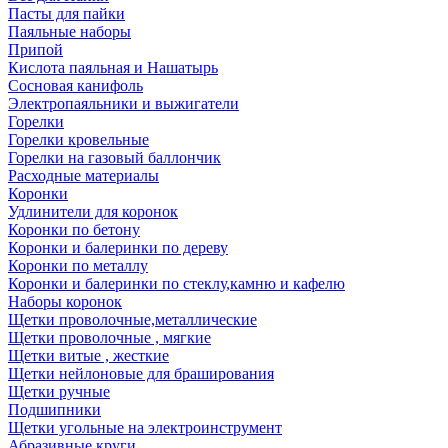
Пасты для пайки
Паяльные наборы
Припой
Кислота паяльная и Нашатырь
Сосновая канифоль
Электропаяльники и выжигатели
Горелки
Горелки кровельные
Горелки на газовый баллончик
Расходные материалы
Коронки
Удлинители для коронок
Коронки по бетону
Коронки и балеринки по дереву
Коронки по металлу
Коронки и балеринки по стеклу,камню и кафелю
Наборы коронок
Щетки проволочные,металлические
Щетки проволочные , мягкие
Щетки витые , жесткие
Щетки нейлоновые для браширования
Щетки ручные
Подшипники
Щетки угольные на электроинструмент
Абразивные круги