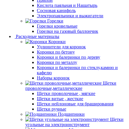
Припой
Кислота паяльная и Нашатырь
Сосновая канифоль
Электропаяльники и выжигатели
Горелки
Горелки кровельные
Горелки на газовый баллончик
Расходные материалы
Коронки
Удлинители для коронок
Коронки по бетону
Коронки и балеринки по дереву
Коронки по металлу
Коронки и балеринки по стеклу,камню и
кафелю
Наборы коронок
Щетки
проволочные,металлические
Щетки проволочные , мягкие
Щетки витые , жесткие
Щетки нейлоновые для браширования
Щетки ручные
Подшипники
Щетки
угольные на электроинструмент