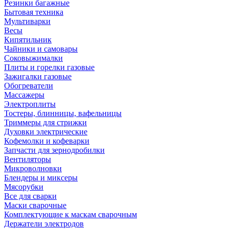
Резинки багажные
Бытовая техника
Мультиварки
Весы
Кипятильник
Чайники и самовары
Соковыжималки
Плиты и горелки газовые
Зажигалки газовые
Обогреватели
Массажеры
Электроплиты
Тостеры, блинницы, вафельницы
Триммеры для стрижки
Духовки электрические
Кофемолки и кофеварки
Запчасти для зернодробилки
Вентиляторы
Микроволновки
Блендеры и миксеры
Мясорубки
Все для сварки
Маски сварочные
Комплектующие к маскам сварочным
Держатели электродов