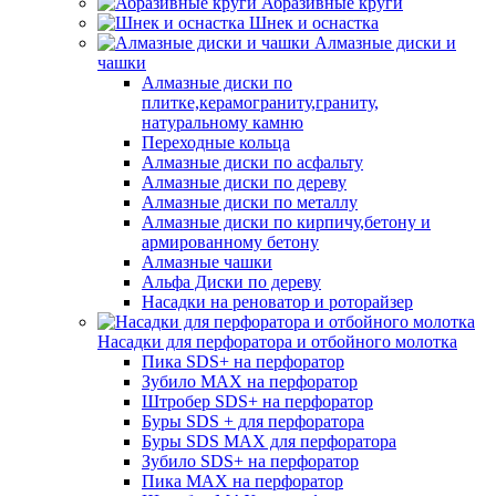
Абразивные круги
Шнек и оснастка
Алмазные диски и
чашки
Алмазные диски по
плитке,керамограниту,граниту,
натуральному камню
Переходные кольца
Алмазные диски по асфальту
Алмазные диски по дереву
Алмазные диски по металлу
Алмазные диски по кирпичу,бетону и
армированному бетону
Алмазные чашки
Альфа Диски по дереву
Насадки на реноватор и роторайзер
Насадки для перфоратора и отбойного молотка
Пика SDS+ на перфоратор
Зубило MAX на перфоратор
Штробер SDS+ на перфоратор
Буры SDS + для перфоратора
Буры SDS MAX для перфоратора
Зубило SDS+ на перфоратор
Пика MAX на перфоратор