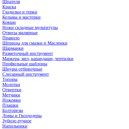
Шпателя
Краска
Гладилки и терки
Кельмы и мастерки
Ковши
Ножи складные мультитулы
Отвесы малярные
Правило
Шприцы для смазки и Масленки
Шарманки
Разметочный инструмент
Маркера, мел, карандаши, чертилки
Профильные шаблоны
Шнуры отбивочные
Слесарный инструмент
Топоры
Молотки
Отвертки
Метчики
Ножовки
Плашки
Болторезы
Ломы и Гвоздодеры
Зубило ручное
Напильники