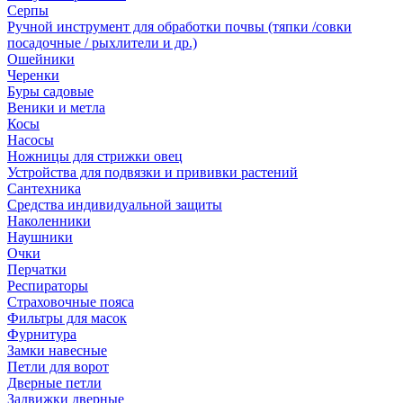
Серпы
Ручной инструмент для обработки почвы (тяпки /совки
посадочные / рыхлители и др.)
Ошейники
Черенки
Буры садовые
Веники и метла
Косы
Насосы
Ножницы для стрижки овец
Устройства для подвязки и прививки растений
Сантехника
Средства индивидуальной защиты
Наколенники
Наушники
Очки
Перчатки
Респираторы
Страховочные пояса
Фильтры для масок
Фурнитура
Замки навесные
Петли для ворот
Дверные петли
Задвижки дверные