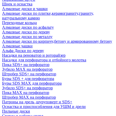
Шнек и оснастка
Алмазные диски и чашки
Алмазные диски по плитке,керамограниту,граниту,
натуральному камню
Переходные кольца
Алмазные диски по асфальту
Алмазные диски по дереву
Алмазные диски по металлу
Алмазные диски по кирпичу,бетону и армированному бетону
Алмазные чашки
Альфа Диски по дереву
Насадки на реноватор и роторайзер
Насадки для перфоратора и отбойного молотка
Пика SDS+ на перфоратор
Зубило MAX на перфоратор
Штробер SDS+ на перфоратор
Буры SDS + для перфоратора
Буры SDS MAX для перфоратора
Зубило SDS+ на перфоратор
Пика MAX на перфоратор
Штробер MAX на перфоратор
Патроны на дрель ,шуруповерт и SDS+
Оснастка и приспособления для УШМ и дрели
Пильные диски
Сверла и наборы сверл