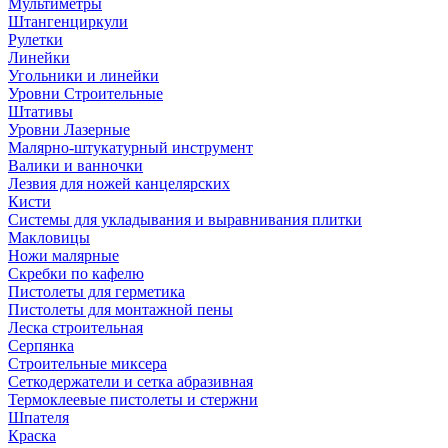
Мультиметры
Штангенциркули
Рулетки
Линейки
Угольники и линейки
Уровни Строительные
Штативы
Уровни Лазерные
Малярно-штукатурный инструмент
Валики и ванночки
Лезвия для ножей канцелярских
Кисти
Системы для укладывания и выравнивания плитки
Макловицы
Ножи малярные
Скребки по кафелю
Пистолеты для герметика
Пистолеты для монтажной пены
Леска строительная
Серпянка
Строительные миксера
Сеткодержатели и сетка абразивная
Термоклеевые пистолеты и стержни
Шпателя
Краска