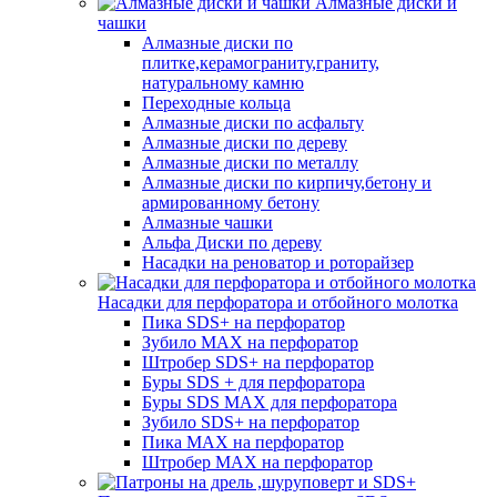
Алмазные диски и
чашки
Алмазные диски по
плитке,керамограниту,граниту,
натуральному камню
Переходные кольца
Алмазные диски по асфальту
Алмазные диски по дереву
Алмазные диски по металлу
Алмазные диски по кирпичу,бетону и
армированному бетону
Алмазные чашки
Альфа Диски по дереву
Насадки на реноватор и роторайзер
Насадки для перфоратора и отбойного молотка
Пика SDS+ на перфоратор
Зубило MAX на перфоратор
Штробер SDS+ на перфоратор
Буры SDS + для перфоратора
Буры SDS MAX для перфоратора
Зубило SDS+ на перфоратор
Пика MAX на перфоратор
Штробер MAX на перфоратор