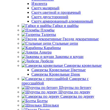
Изолента
Скотч малярный
Скотч цветной и прозрачный
Скотч двухсторонний
Скотч армированный,алюминиевый
Гайки и шайбы
Пломбы
Талрепы
Гвозди декоративные
Стальные цепи
Карабины
Анкера
Зажимы и коуши
Дюбели
Саморезы кровельные
Саморезы Кровельные Цветные
Саморезы Кровельные Цинк
Саморезы с
прессшайбой
Шурупы по бетону
Шурупы по дереву
Саморезы по дереву
Болты
Шпильки
Гвозди