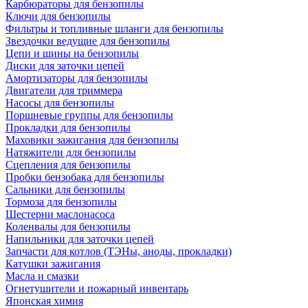
Карбюраторы для бензопилы
Ключи для бензопилы
Фильтры и топливные шланги для бензопилы
Звездочки ведущие для бензопилы
Цепи и шины на бензопилы
Диски для заточки цепей
Амортизаторы для бензопилы
Двигатели для триммера
Насосы для бензопилы
Поршневые группы для бензопилы
Прокладки для бензопилы
Маховики зажигания для бензопилы
Натяжители для бензопилы
Сцепления для бензопилы
Пробки бензобака для бензопилы
Сальники для бензопилы
Тормоза для бензопилы
Шестерни маслонасоса
Коленвалы для бензопилы
Напильники для заточки цепей
Запчасти для котлов (ТЭНы, аноды, прокладки)
Катушки зажигания
Масла и смазки
Огнетушители и пожарный инвентарь
Японская химия