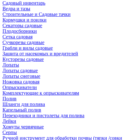
Садовый инвентарь
Ведра и тазы
Строительные и Садовые тачки
Кормушки и поилки
Секаторы садовые
Плодосборники
Сетка садовая
Сучкорезы садовые
Грабли и вилы садовые
Защита от насекомых и вредителей
Кусторезы садовые
Лопаты
Лопаты садовые
Лопаты снеговые
Ножовка садовая
Опрыскиватели
Комплектующие к опрыскивателям
Полив
Шланги для полива
Капельный полив
Переходники и пистолеты для полива
Лейки
Хомуты червячные
Серпы
Ручной инструмент для обработки почвы (тяпки /совки