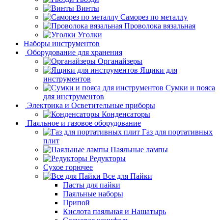
Винты
Саморез по металлу
Проволока вязальная
Уголки
Наборы инструментов
Оборудование для хранения
Органайзеры
Ящики для
инструментов
Сумки и пояса
для инструментов
Электрика и Осветительные приборы
Конденсаторы
Паяльное и газовое оборудование
Газ для портативных
плит
Паяльные лампы
Редукторы
Сухое горючее
Все для Пайки
Пасты для пайки
Паяльные наборы
Припой
Кислота паяльная и Нашатырь