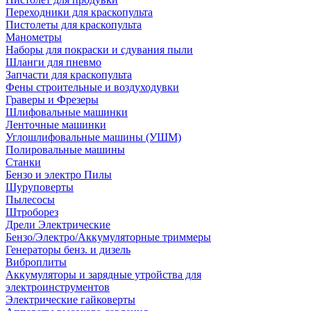
Переходники для краскопульта
Пистолеты для краскопульта
Манометры
Наборы для покраски и сдувания пыли
Шланги для пневмо
Запчасти для краскопульта
Фены строительные и воздуходувки
Граверы и Фрезеры
Шлифовальные машинки
Ленточные машинки
Углошлифовальные машины (УШМ)
Полировальные машины
Станки
Бензо и электро Пилы
Шуруповерты
Пылесосы
Штроборез
Дрели Электрические
Бензо/Электро/Аккумуляторные триммеры
Генераторы бенз. и дизель
Виброплиты
Аккумуляторы и зарядные утройства для
электроинструментов
Электрические гайковерты