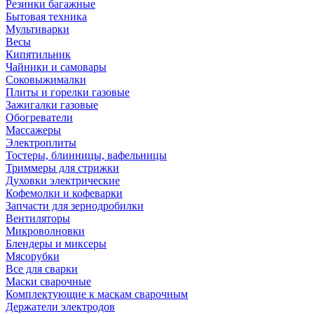
Резинки багажные
Бытовая техника
Мультиварки
Весы
Кипятильник
Чайники и самовары
Соковыжималки
Плиты и горелки газовые
Зажигалки газовые
Обогреватели
Массажеры
Электроплиты
Тостеры, блинницы, вафельницы
Триммеры для стрижки
Духовки электрические
Кофемолки и кофеварки
Запчасти для зернодробилки
Вентиляторы
Микроволновки
Блендеры и миксеры
Мясорубки
Все для сварки
Маски сварочные
Комплектующие к маскам сварочным
Держатели электродов