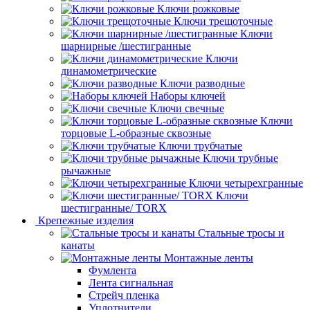
Ключи рожковые
Ключи трещоточные
Ключи
шарнирные /шестигранные
Ключи
динамометрические
Ключи разводные
Наборы ключей
Ключи свечные
Ключи
торцовые L-образные сквозные
Ключи трубчатые
Ключи трубные
рычажные
Ключи четырехгранные
Ключи
шестигранные/ TORX
Крепежные изделия
Стальные тросы и
канаты
Монтажные ленты
Фумлента
Лента сигнальная
Стрейч пленка
Уплотнители