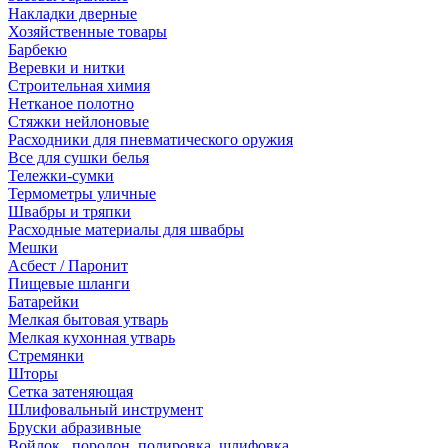
Накладки дверные
Хозяйственные товары
Барбекю
Веревки и нитки
Строительная химия
Нетканое полотно
Стяжки нейлоновые
Расходники для пневматического оружия
Все для сушки белья
Тележки-сумки
Термометры уличные
Швабры и тряпки
Расходные материалы для швабры
Мешки
Асбест / Паронит
Пищевые шланги
Батарейки
Мелкая бытовая утварь
Мелкая кухонная утварь
Стремянки
Шторы
Сетка затеняющая
Шлифовальный инструмент
Бруски абразивные
Войлок , поролон, полировка, шлифовка