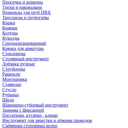
Просечки и кернеры
Тиски и наковальни
Ножницы для труб ПВХ
Тросорезы и трубогибы
Кирки
Киянки
Колуны
Кувалды
Специализированный
Крюки для арматуры
Стеклорезы
Столярный инструмент
Лобзики ручные
Струбцины
Рашпили
Монтировка
Стамески
Стусло
Рубанки
Шило
Шарнирно-губцевый инструмент
Зажимы с фиксацией
Пассатижи, кусачки , клещи
Инструмент для зачистки и обжима проводов
Съёмники стопорных колец