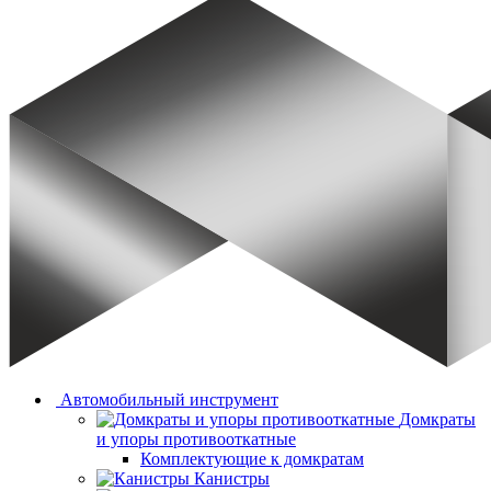
Автомобильный инструмент
Домкраты
и упоры противооткатные
Комплектующие к домкратам
Канистры