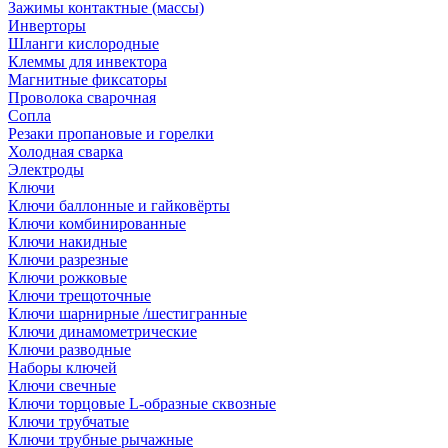
Зажимы контактные (массы)
Инверторы
Шланги кислородные
Клеммы для инвектора
Магнитные фиксаторы
Проволока сварочная
Сопла
Резаки пропановые и горелки
Холодная сварка
Электроды
Ключи
Ключи баллонные и гайковёрты
Ключи комбинированные
Ключи накидные
Ключи разрезные
Ключи рожковые
Ключи трещоточные
Ключи шарнирные /шестигранные
Ключи динамометрические
Ключи разводные
Наборы ключей
Ключи свечные
Ключи торцовые L-образные сквозные
Ключи трубчатые
Ключи трубные рычажные