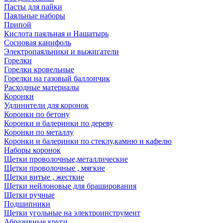
Пасты для пайки
Паяльные наборы
Припой
Кислота паяльная и Нашатырь
Сосновая канифоль
Электропаяльники и выжигатели
Горелки
Горелки кровельные
Горелки на газовый баллончик
Расходные материалы
Коронки
Удлинители для коронок
Коронки по бетону
Коронки и балеринки по дереву
Коронки по металлу
Коронки и балеринки по стеклу,камню и кафелю
Наборы коронок
Щетки проволочные,металлические
Щетки проволочные , мягкие
Щетки витые , жесткие
Щетки нейлоновые для браширования
Щетки ручные
Подшипники
Щетки угольные на электроинструмент
Абразивные круги