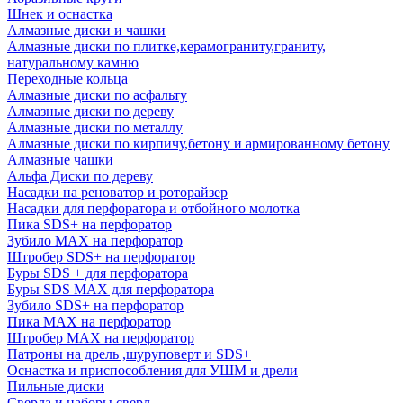
Шнек и оснастка
Алмазные диски и чашки
Алмазные диски по плитке,керамограниту,граниту,
натуральному камню
Переходные кольца
Алмазные диски по асфальту
Алмазные диски по дереву
Алмазные диски по металлу
Алмазные диски по кирпичу,бетону и армированному бетону
Алмазные чашки
Альфа Диски по дереву
Насадки на реноватор и роторайзер
Насадки для перфоратора и отбойного молотка
Пика SDS+ на перфоратор
Зубило MAX на перфоратор
Штробер SDS+ на перфоратор
Буры SDS + для перфоратора
Буры SDS MAX для перфоратора
Зубило SDS+ на перфоратор
Пика MAX на перфоратор
Штробер MAX на перфоратор
Патроны на дрель ,шуруповерт и SDS+
Оснастка и приспособления для УШМ и дрели
Пильные диски
Сверла и наборы сверл