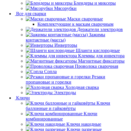
Блендеры и миксеры
Мясорубки
Все для сварки
Маски сварочные
Комплектующие к маскам сварочным
Держатели электродов
Зажимы
контактные (массы)
Инверторы
Шланги кислородные
Клеммы для инвектора
Магнитные фиксаторы
Проволока сварочная
Сопла
Резаки
пропановые и горелки
Холодная сварка
Электроды
Ключи
Ключи
баллонные и гайковёрты
Ключи
комбинированные
Ключи накидные
Ключи разрезные