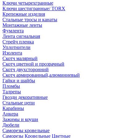
Ключи четырехгранные
Ключи шестигранные/ TORX
Крепежные изделия
Стальные тросы и канаты
Монтажные ленты
Фумлента
Лента сигнальная
Стрейч пленка
Уплотнители
Изолента
Скотч малярный
Скотч цветной и прозрачный
Скотч двухсторонний
Скотч армированный,алюминиевый
Гайки и шайбы
Пломбы
Талрепы
Гвозди декоративные
Стальные цепи
Карабины
Анкера
Зажимы и коуши
Дюбели
Саморезы кровельные
Саморезы Кровельные Цветные