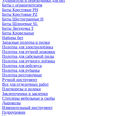
Удлинители и переходники для бит
Биты с ограничителем
Биты Крестовые PH
Биты Крестовые PZ
Биты Шестигранные H
Биты Шлицевые SL
Биты Звездочка T
Биты Кровельные
Наборы бит
Запасные полотна и пилки
Полотна для электролобзика
Полотна для ручной ножовки
Полотна для сабельной пилы
Полотна для ручного лобзика
Полотна для рейсмуса
Полотна для рубанка
Полотна рихтовочные
Ручной инструмент
Все для отделочных работ
Плиткорезы и ролики
Заклепочники и заклепки
Степлеры мебельные и скобы
Дыроколы
Измерительный инструмент
Гидроуровни