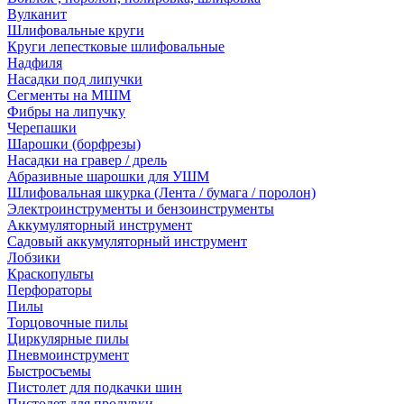
Вулканит
Шлифовальные круги
Круги лепестковые шлифовальные
Надфиля
Насадки под липучки
Сегменты на МШМ
Фибры на липучку
Черепашки
Шарошки (борфрезы)
Насадки на гравер / дрель
Абразивные шарошки для УШМ
Шлифовальная шкурка (Лента / бумага / поролон)
Электроинструменты и бензоинструменты
Аккумуляторный инструмент
Садовый аккумуляторный инструмент
Лобзики
Краскопульты
Перфораторы
Пилы
Торцовочные пилы
Циркулярные пилы
Пневмоинструмент
Быстросъемы
Пистолет для подкачки шин
Пистолет для продувки