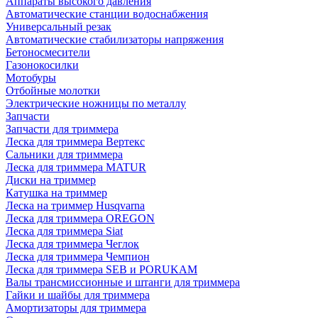
Аппараты высокого давления
Автоматические станции водоснабжения
Универсальный резак
Автоматические стабилизаторы напряжения
Бетоносмесители
Газонокосилки
Мотобуры
Отбойные молотки
Электрические ножницы по металлу
Запчасти
Запчасти для триммера
Леска для триммера Вертекс
Сальники для триммера
Леска для триммера MATUR
Диски на триммер
Катушка на триммер
Леска на триммер Husqvarna
Леска для триммера OREGON
Леска для триммера Siat
Леска для триммера Чеглок
Леска для триммера Чемпион
Леска для триммера SEB и PORUKAM
Валы трансмиссионные и штанги для триммера
Гайки и шайбы для триммера
Амортизаторы для триммера