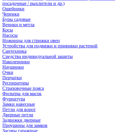
посадочные / рыхлители и др.)
Ошейники
Черенки
Буры садовые
Веники и метла
Косы
Насосы
Ножницы для стрижки овец
Устройства для подвязки и прививки растений
Сантехника
Средства индивидуальной защиты
Наколенники
Наушники
Очки
Перчатки
Респираторы
Страховочные пояса
Фильтры для масок
Фурнитура
Замки навесные
Петли для ворот
Дверные петли
Задвижки дверные
Проушины для замков
Засовы гаражные