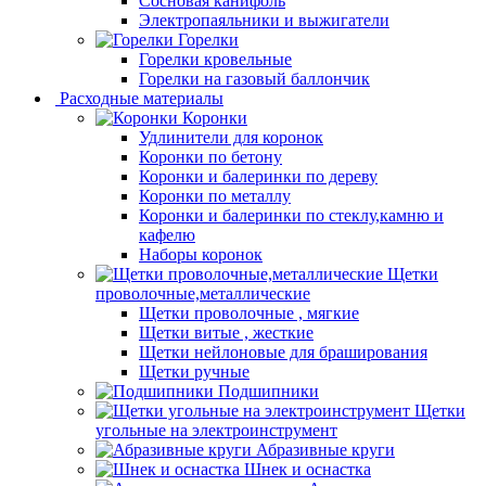
Сосновая канифоль
Электропаяльники и выжигатели
Горелки
Горелки кровельные
Горелки на газовый баллончик
Расходные материалы
Коронки
Удлинители для коронок
Коронки по бетону
Коронки и балеринки по дереву
Коронки по металлу
Коронки и балеринки по стеклу,камню и
кафелю
Наборы коронок
Щетки
проволочные,металлические
Щетки проволочные , мягкие
Щетки витые , жесткие
Щетки нейлоновые для браширования
Щетки ручные
Подшипники
Щетки
угольные на электроинструмент
Абразивные круги
Шнек и оснастка