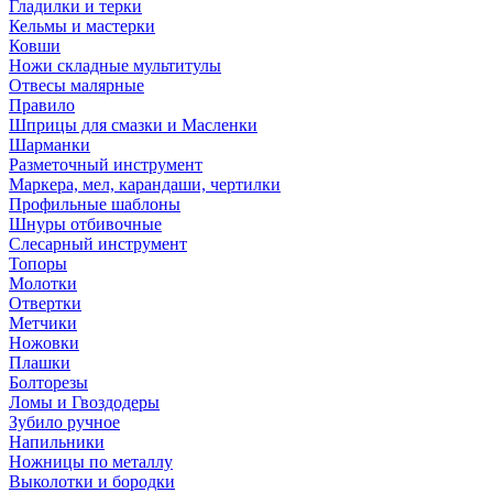
Гладилки и терки
Кельмы и мастерки
Ковши
Ножи складные мультитулы
Отвесы малярные
Правило
Шприцы для смазки и Масленки
Шарманки
Разметочный инструмент
Маркера, мел, карандаши, чертилки
Профильные шаблоны
Шнуры отбивочные
Слесарный инструмент
Топоры
Молотки
Отвертки
Метчики
Ножовки
Плашки
Болторезы
Ломы и Гвоздодеры
Зубило ручное
Напильники
Ножницы по металлу
Выколотки и бородки