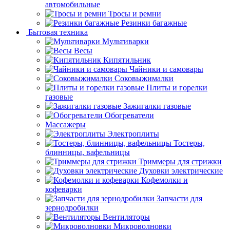
автомобильные
Тросы и ремни
Резинки багажные
Бытовая техника
Мультиварки
Весы
Кипятильник
Чайники и самовары
Соковыжималки
Плиты и горелки
газовые
Зажигалки газовые
Обогреватели
Массажеры
Электроплиты
Тостеры,
блинницы, вафельницы
Триммеры для стрижки
Духовки электрические
Кофемолки и
кофеварки
Запчасти для
зернодробилки
Вентиляторы
Микроволновки