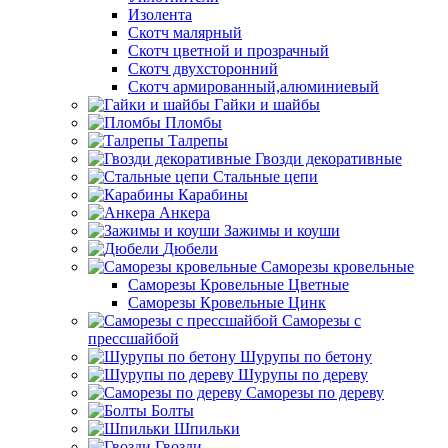
Изолента
Скотч малярный
Скотч цветной и прозрачный
Скотч двухсторонний
Скотч армированный,алюминиевый
Гайки и шайбы
Пломбы
Талрепы
Гвозди декоративные
Стальные цепи
Карабины
Анкера
Зажимы и коуши
Дюбели
Саморезы кровельные
Саморезы Кровельные Цветные
Саморезы Кровельные Цинк
Саморезы с
прессшайбой
Шурупы по бетону
Шурупы по дереву
Саморезы по дереву
Болты
Шпильки
Гвозди