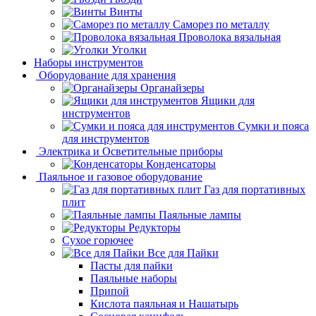
Винты
Саморез по металлу
Проволока вязальная
Уголки
Наборы инструментов
Оборудование для хранения
Органайзеры
Ящики для
инструментов
Сумки и пояса
для инструментов
Электрика и Осветительные приборы
Конденсаторы
Паяльное и газовое оборудование
Газ для портативных
плит
Паяльные лампы
Редукторы
Сухое горючее
Все для Пайки
Пасты для пайки
Паяльные наборы
Припой
Кислота паяльная и Нашатырь