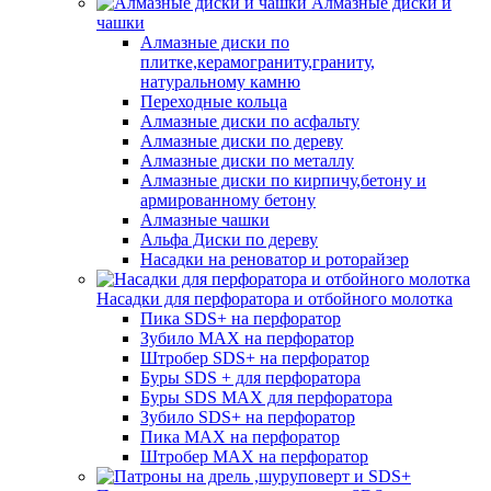
Алмазные диски и
чашки
Алмазные диски по
плитке,керамограниту,граниту,
натуральному камню
Переходные кольца
Алмазные диски по асфальту
Алмазные диски по дереву
Алмазные диски по металлу
Алмазные диски по кирпичу,бетону и
армированному бетону
Алмазные чашки
Альфа Диски по дереву
Насадки на реноватор и роторайзер
Насадки для перфоратора и отбойного молотка
Пика SDS+ на перфоратор
Зубило MAX на перфоратор
Штробер SDS+ на перфоратор
Буры SDS + для перфоратора
Буры SDS MAX для перфоратора
Зубило SDS+ на перфоратор
Пика MAX на перфоратор
Штробер MAX на перфоратор