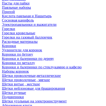
Пасты для пайки
Паяльные наборы
Припой
Кислота паяльная и Нашатырь
Сосновая канифоль
Электропаяльники и выжигатели
Горелки
Горелки кровельные
Горелки на газовый баллончик
Расходные материалы
Коронки
Удлинители для коронок
Коронки по бетону
Коронки и балеринки по дереву
Коронки по металлу
Коронки и балеринки по стеклу,камню и кафелю
Наборы коронок
Щетки проволочные,металлические
Щетки проволочные , мягкие
Щетки витые , жесткие
Щетки нейлоновые для браширования
Щетки ручные
Подшипники
Щетки угольные на электроинструмент
Абразивные круги