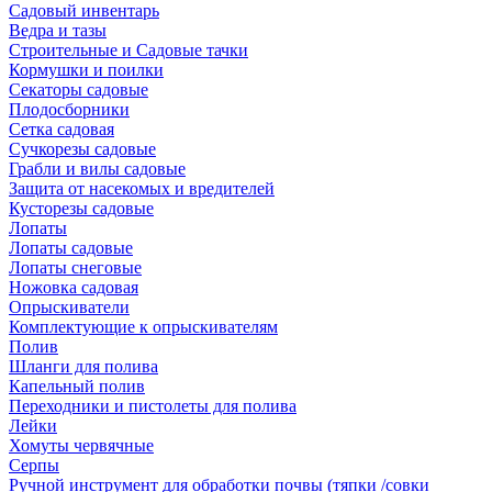
Садовый инвентарь
Ведра и тазы
Строительные и Садовые тачки
Кормушки и поилки
Секаторы садовые
Плодосборники
Сетка садовая
Сучкорезы садовые
Грабли и вилы садовые
Защита от насекомых и вредителей
Кусторезы садовые
Лопаты
Лопаты садовые
Лопаты снеговые
Ножовка садовая
Опрыскиватели
Комплектующие к опрыскивателям
Полив
Шланги для полива
Капельный полив
Переходники и пистолеты для полива
Лейки
Хомуты червячные
Серпы
Ручной инструмент для обработки почвы (тяпки /совки