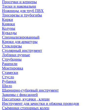
Просечки и кернеры
Тиски и наковальни
Ножницы для труб ПВХ
Тросорезы и трубогибы
Кирки
Киянки
Колуны
Кувалды
Специализированный
Крюки для арматуры
Стеклорезы
Столярный инструмент
Лобзики ручные
Струбцины
Рашпили
Монтировка
Стамески
Стусло
Рубанки
Шило
Шарнирно-губцевый инструмент
Зажимы с фиксацией
Пассатижи, кусачки , клещи
Инструмент для зачистки и обжима проводов
Съёмники стопорных колец