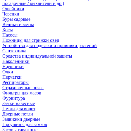
посадочные / рыхлители и др.)
Ошейники
Черенки
Буры садовые
Веники и метла
Косы
Насосы
Ножницы для стрижки овец
Устройства для подвязки и прививки растений
Сантехника
Средства индивидуальной защиты
Наколенники
Наушники
Очки
Перчатки
Респираторы
Страховочные пояса
Фильтры для масок
Фурнитура
Замки навесные
Петли для ворот
Дверные петли
Задвижки дверные
Проушины для замков
Засовы гаражные