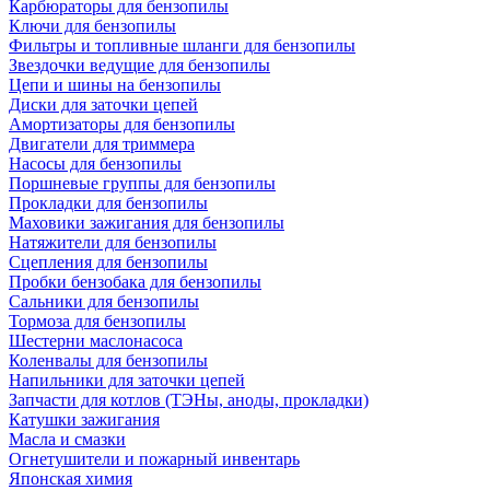
Карбюраторы для бензопилы
Ключи для бензопилы
Фильтры и топливные шланги для бензопилы
Звездочки ведущие для бензопилы
Цепи и шины на бензопилы
Диски для заточки цепей
Амортизаторы для бензопилы
Двигатели для триммера
Насосы для бензопилы
Поршневые группы для бензопилы
Прокладки для бензопилы
Маховики зажигания для бензопилы
Натяжители для бензопилы
Сцепления для бензопилы
Пробки бензобака для бензопилы
Сальники для бензопилы
Тормоза для бензопилы
Шестерни маслонасоса
Коленвалы для бензопилы
Напильники для заточки цепей
Запчасти для котлов (ТЭНы, аноды, прокладки)
Катушки зажигания
Масла и смазки
Огнетушители и пожарный инвентарь
Японская химия