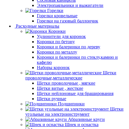
Сосновая канифоль
Электропаяльники и выжигатели
Горелки
Горелки кровельные
Горелки на газовый баллончик
Расходные материалы
Коронки
Удлинители для коронок
Коронки по бетону
Коронки и балеринки по дереву
Коронки по металлу
Коронки и балеринки по стеклу,камню и
кафелю
Наборы коронок
Щетки
проволочные,металлические
Щетки проволочные , мягкие
Щетки витые , жесткие
Щетки нейлоновые для браширования
Щетки ручные
Подшипники
Щетки
угольные на электроинструмент
Абразивные круги
Шнек и оснастка