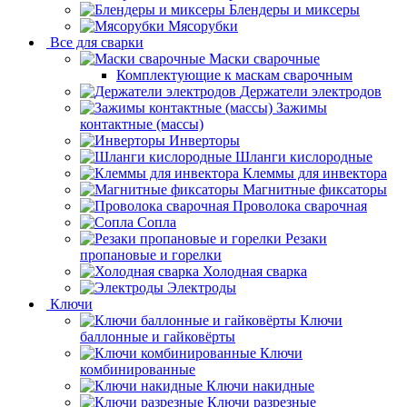
Блендеры и миксеры
Мясорубки
Все для сварки
Маски сварочные
Комплектующие к маскам сварочным
Держатели электродов
Зажимы
контактные (массы)
Инверторы
Шланги кислородные
Клеммы для инвектора
Магнитные фиксаторы
Проволока сварочная
Сопла
Резаки
пропановые и горелки
Холодная сварка
Электроды
Ключи
Ключи
баллонные и гайковёрты
Ключи
комбинированные
Ключи накидные
Ключи разрезные