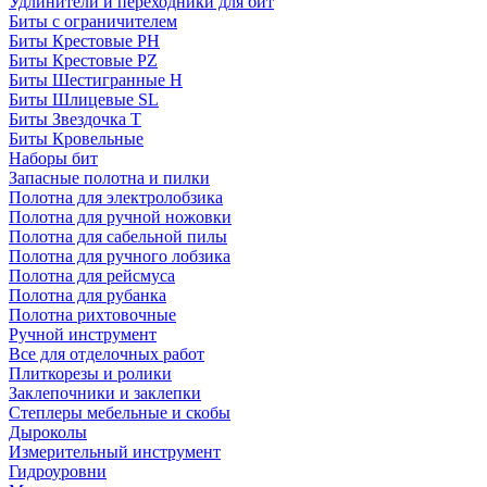
Удлинители и переходники для бит
Биты с ограничителем
Биты Крестовые PH
Биты Крестовые PZ
Биты Шестигранные H
Биты Шлицевые SL
Биты Звездочка T
Биты Кровельные
Наборы бит
Запасные полотна и пилки
Полотна для электролобзика
Полотна для ручной ножовки
Полотна для сабельной пилы
Полотна для ручного лобзика
Полотна для рейсмуса
Полотна для рубанка
Полотна рихтовочные
Ручной инструмент
Все для отделочных работ
Плиткорезы и ролики
Заклепочники и заклепки
Степлеры мебельные и скобы
Дыроколы
Измерительный инструмент
Гидроуровни