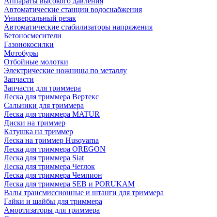
Аппараты высокого давления
Автоматические станции водоснабжения
Универсальный резак
Автоматические стабилизаторы напряжения
Бетоносмесители
Газонокосилки
Мотобуры
Отбойные молотки
Электрические ножницы по металлу
Запчасти
Запчасти для триммера
Леска для триммера Вертекс
Сальники для триммера
Леска для триммера MATUR
Диски на триммер
Катушка на триммер
Леска на триммер Husqvarna
Леска для триммера OREGON
Леска для триммера Siat
Леска для триммера Чеглок
Леска для триммера Чемпион
Леска для триммера SEB и PORUKAM
Валы трансмиссионные и штанги для триммера
Гайки и шайбы для триммера
Амортизаторы для триммера