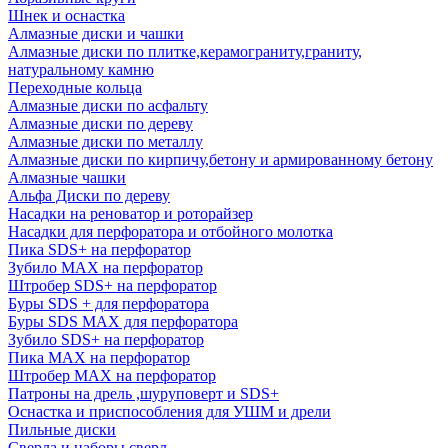
Шнек и оснастка
Алмазные диски и чашки
Алмазные диски по плитке,керамограниту,граниту,
натуральному камню
Переходные кольца
Алмазные диски по асфальту
Алмазные диски по дереву
Алмазные диски по металлу
Алмазные диски по кирпичу,бетону и армированному бетону
Алмазные чашки
Альфа Диски по дереву
Насадки на реноватор и роторайзер
Насадки для перфоратора и отбойного молотка
Пика SDS+ на перфоратор
Зубило MAX на перфоратор
Штробер SDS+ на перфоратор
Буры SDS + для перфоратора
Буры SDS MAX для перфоратора
Зубило SDS+ на перфоратор
Пика MAX на перфоратор
Штробер MAX на перфоратор
Патроны на дрель ,шуруповерт и SDS+
Оснастка и приспособления для УШМ и дрели
Пильные диски
Сверла и наборы сверл