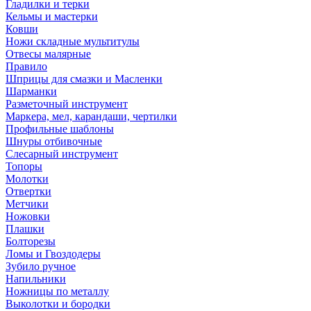
Гладилки и терки
Кельмы и мастерки
Ковши
Ножи складные мультитулы
Отвесы малярные
Правило
Шприцы для смазки и Масленки
Шарманки
Разметочный инструмент
Маркера, мел, карандаши, чертилки
Профильные шаблоны
Шнуры отбивочные
Слесарный инструмент
Топоры
Молотки
Отвертки
Метчики
Ножовки
Плашки
Болторезы
Ломы и Гвоздодеры
Зубило ручное
Напильники
Ножницы по металлу
Выколотки и бородки