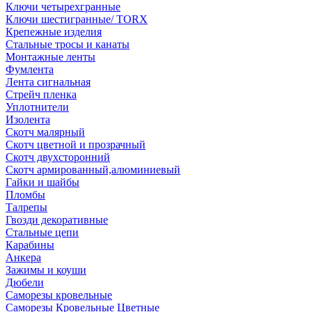
Ключи четырехгранные
Ключи шестигранные/ TORX
Крепежные изделия
Стальные тросы и канаты
Монтажные ленты
Фумлента
Лента сигнальная
Стрейч пленка
Уплотнители
Изолента
Скотч малярный
Скотч цветной и прозрачный
Скотч двухсторонний
Скотч армированный,алюминиевый
Гайки и шайбы
Пломбы
Талрепы
Гвозди декоративные
Стальные цепи
Карабины
Анкера
Зажимы и коуши
Дюбели
Саморезы кровельные
Саморезы Кровельные Цветные