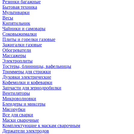
Резинки багажные
Бытовая техника
Мультиварки
Весы
Кипятильник
Чайники и самовары
Соковыжималки
Плиты и горелки газовые
Зажигалки газовые
Обогреватели
Массажеры
Электроплиты
Тостеры, блинницы, вафельницы
Триммеры для стрижки
Духовки электрические
Кофемолки и кофеварки
Запчасти для зернодробилки
Вентиляторы
Микроволновки
Блендеры и миксеры
Мясорубки
Все для сварки
Маски сварочные
Комплектующие к маскам сварочным
Держатели электродов