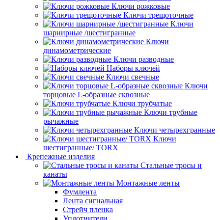
Ключи рожковые
Ключи трещоточные
Ключи
шарнирные /шестигранные
Ключи
динамометрические
Ключи разводные
Наборы ключей
Ключи свечные
Ключи
торцовые L-образные сквозные
Ключи трубчатые
Ключи трубные
рычажные
Ключи четырехгранные
Ключи
шестигранные/ TORX
Крепежные изделия
Стальные тросы и
канаты
Монтажные ленты
Фумлента
Лента сигнальная
Стрейч пленка
Уплотнители