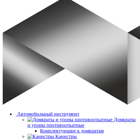
Автомобильный инструмент
Домкраты
и упоры противооткатные
Комплектующие к домкратам
Канистры