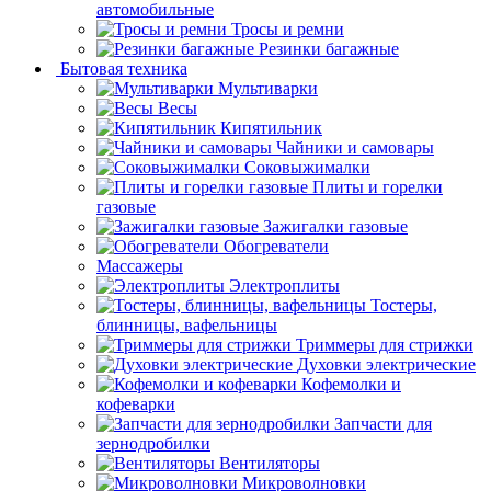
автомобильные
Тросы и ремни
Резинки багажные
Бытовая техника
Мультиварки
Весы
Кипятильник
Чайники и самовары
Соковыжималки
Плиты и горелки
газовые
Зажигалки газовые
Обогреватели
Массажеры
Электроплиты
Тостеры,
блинницы, вафельницы
Триммеры для стрижки
Духовки электрические
Кофемолки и
кофеварки
Запчасти для
зернодробилки
Вентиляторы
Микроволновки