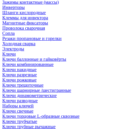
Зажимы контактные (массы)
Инверторы
Шланги кислородные
Клеммы для инвектора
Магнитные фиксаторы
Проволока сварочная
Сопла
Резаки пропановые и горелки
Холодная сварка
Электроды
Ключи
Ключи баллонные и гайковёрты
Ключи комбинированные
Ключи накидные
Ключи разрезные
Ключи рожковые
Ключи трещоточные
Ключи шарнирные /шестигранные
Ключи динамометрические
Ключи разводные
Наборы ключей
Ключи свечные
Ключи торцовые L-образные сквозные
Ключи трубчатые
Ключи трубные рычажные