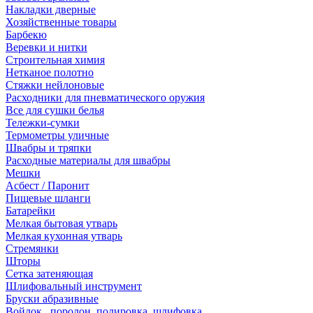
Накладки дверные
Хозяйственные товары
Барбекю
Веревки и нитки
Строительная химия
Нетканое полотно
Стяжки нейлоновые
Расходники для пневматического оружия
Все для сушки белья
Тележки-сумки
Термометры уличные
Швабры и тряпки
Расходные материалы для швабры
Мешки
Асбест / Паронит
Пищевые шланги
Батарейки
Мелкая бытовая утварь
Мелкая кухонная утварь
Стремянки
Шторы
Сетка затеняющая
Шлифовальный инструмент
Бруски абразивные
Войлок , поролон, полировка, шлифовка