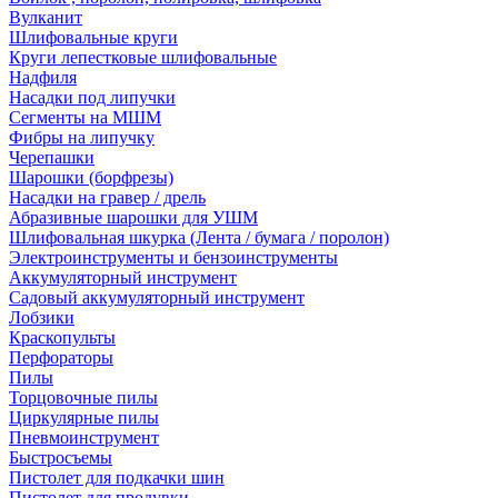
Вулканит
Шлифовальные круги
Круги лепестковые шлифовальные
Надфиля
Насадки под липучки
Сегменты на МШМ
Фибры на липучку
Черепашки
Шарошки (борфрезы)
Насадки на гравер / дрель
Абразивные шарошки для УШМ
Шлифовальная шкурка (Лента / бумага / поролон)
Электроинструменты и бензоинструменты
Аккумуляторный инструмент
Садовый аккумуляторный инструмент
Лобзики
Краскопульты
Перфораторы
Пилы
Торцовочные пилы
Циркулярные пилы
Пневмоинструмент
Быстросъемы
Пистолет для подкачки шин
Пистолет для продувки