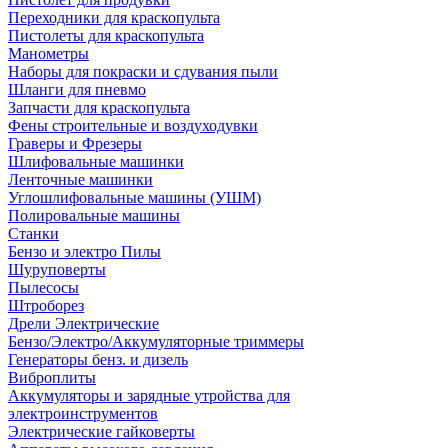
Переходники для краскопульта
Пистолеты для краскопульта
Манометры
Наборы для покраски и сдувания пыли
Шланги для пневмо
Запчасти для краскопульта
Фены строительные и воздуходувки
Граверы и Фрезеры
Шлифовальные машинки
Ленточные машинки
Углошлифовальные машины (УШМ)
Полировальные машины
Станки
Бензо и электро Пилы
Шуруповерты
Пылесосы
Штроборез
Дрели Электрические
Бензо/Электро/Аккумуляторные триммеры
Генераторы бенз. и дизель
Виброплиты
Аккумуляторы и зарядные утройства для
электроинструментов
Электрические гайковерты