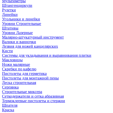
Мультиметры
Штангенциркули
Рулетки
Линейки
Угольники и линейки
Уровни Строительные
Штативы
Уровни Лазерные
Малярно-штукатурный инструмент
Валики и ванночки
Лезвия для ножей канцелярских
Кисти
Системы для укладывания и выравнивания плитки
Макловицы
Ножи малярные
Скребки по кафелю
Пистолеты для герметика
Пистолеты для монтажной пены
Леска строительная
Серпянка
Строительные миксера
Сеткодержатели и сетка абразивная
Термоклеевые пистолеты и стержни
Шпателя
Краска