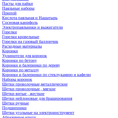
Пасты для пайки
Паяльные наборы
Припой
Кислота паяльная и Нашатырь
Сосновая канифоль
Электропаяльники и выжигатели
Горелки
Горелки кровельные
Горелки на газовый баллончик
Расходные материалы
Коронки
Удлинители для коронок
Коронки по бетону
Коронки и балеринки по дереву
Коронки по металлу
Коронки и балеринки по стеклу,камню и кафелю
Наборы коронок
Щетки проволочные,металлические
Щетки проволочные , мягкие
Щетки витые , жесткие
Щетки нейлоновые для браширования
Щетки ручные
Подшипники
Щетки угольные на электроинструмент
Абразивные круги