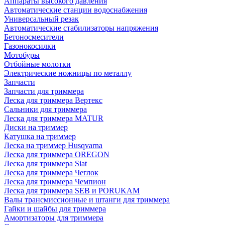
Аппараты высокого давления
Автоматические станции водоснабжения
Универсальный резак
Автоматические стабилизаторы напряжения
Бетоносмесители
Газонокосилки
Мотобуры
Отбойные молотки
Электрические ножницы по металлу
Запчасти
Запчасти для триммера
Леска для триммера Вертекс
Сальники для триммера
Леска для триммера MATUR
Диски на триммер
Катушка на триммер
Леска на триммер Husqvarna
Леска для триммера OREGON
Леска для триммера Siat
Леска для триммера Чеглок
Леска для триммера Чемпион
Леска для триммера SEB и PORUKAM
Валы трансмиссионные и штанги для триммера
Гайки и шайбы для триммера
Амортизаторы для триммера