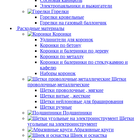
Сосновая канифоль
Электропаяльники и выжигатели
Горелки
Горелки кровельные
Горелки на газовый баллончик
Расходные материалы
Коронки
Удлинители для коронок
Коронки по бетону
Коронки и балеринки по дереву
Коронки по металлу
Коронки и балеринки по стеклу,камню и
кафелю
Наборы коронок
Щетки
проволочные,металлические
Щетки проволочные , мягкие
Щетки витые , жесткие
Щетки нейлоновые для браширования
Щетки ручные
Подшипники
Щетки
угольные на электроинструмент
Абразивные круги
Шнек и оснастка