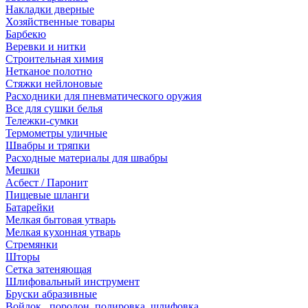
Накладки дверные
Хозяйственные товары
Барбекю
Веревки и нитки
Строительная химия
Нетканое полотно
Стяжки нейлоновые
Расходники для пневматического оружия
Все для сушки белья
Тележки-сумки
Термометры уличные
Швабры и тряпки
Расходные материалы для швабры
Мешки
Асбест / Паронит
Пищевые шланги
Батарейки
Мелкая бытовая утварь
Мелкая кухонная утварь
Стремянки
Шторы
Сетка затеняющая
Шлифовальный инструмент
Бруски абразивные
Войлок , поролон, полировка, шлифовка