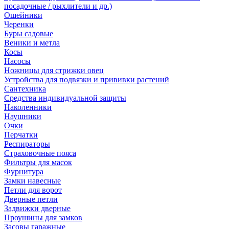
посадочные / рыхлители и др.)
Ошейники
Черенки
Буры садовые
Веники и метла
Косы
Насосы
Ножницы для стрижки овец
Устройства для подвязки и прививки растений
Сантехника
Средства индивидуальной защиты
Наколенники
Наушники
Очки
Перчатки
Респираторы
Страховочные пояса
Фильтры для масок
Фурнитура
Замки навесные
Петли для ворот
Дверные петли
Задвижки дверные
Проушины для замков
Засовы гаражные