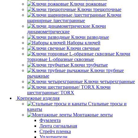
Ключи рожковые
Ключи трещоточные
Ключи
шарнирные /шестигранные
Ключи
динамометрические
Ключи разводные
Наборы ключей
Ключи свечные
Ключи
торцовые L-образные сквозные
Ключи трубчатые
Ключи трубные
рычажные
Ключи четырехгранные
Ключи
шестигранные/ TORX
Крепежные изделия
Стальные тросы и
канаты
Монтажные ленты
Фумлента
Лента сигнальная
Стрейч пленка
Уплотнители