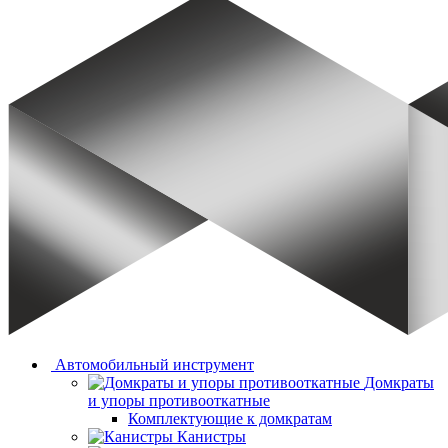
Автомобильный инструмент
Домкраты
и упоры противооткатные
Комплектующие к домкратам
Канистры