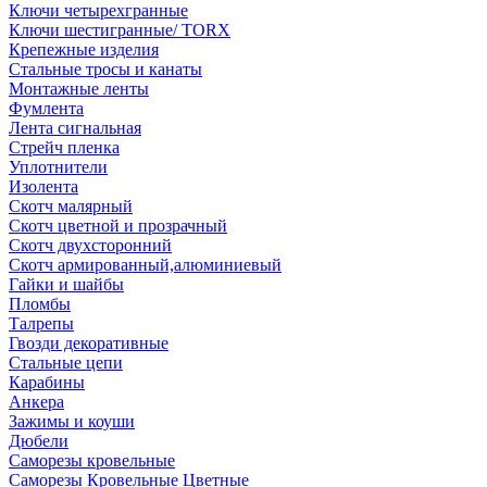
Ключи четырехгранные
Ключи шестигранные/ TORX
Крепежные изделия
Стальные тросы и канаты
Монтажные ленты
Фумлента
Лента сигнальная
Стрейч пленка
Уплотнители
Изолента
Скотч малярный
Скотч цветной и прозрачный
Скотч двухсторонний
Скотч армированный,алюминиевый
Гайки и шайбы
Пломбы
Талрепы
Гвозди декоративные
Стальные цепи
Карабины
Анкера
Зажимы и коуши
Дюбели
Саморезы кровельные
Саморезы Кровельные Цветные