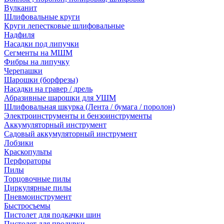
Вулканит
Шлифовальные круги
Круги лепестковые шлифовальные
Надфиля
Насадки под липучки
Сегменты на МШМ
Фибры на липучку
Черепашки
Шарошки (борфрезы)
Насадки на гравер / дрель
Абразивные шарошки для УШМ
Шлифовальная шкурка (Лента / бумага / поролон)
Электроинструменты и бензоинструменты
Аккумуляторный инструмент
Садовый аккумуляторный инструмент
Лобзики
Краскопульты
Перфораторы
Пилы
Торцовочные пилы
Циркулярные пилы
Пневмоинструмент
Быстросъемы
Пистолет для подкачки шин
Пистолет для продувки