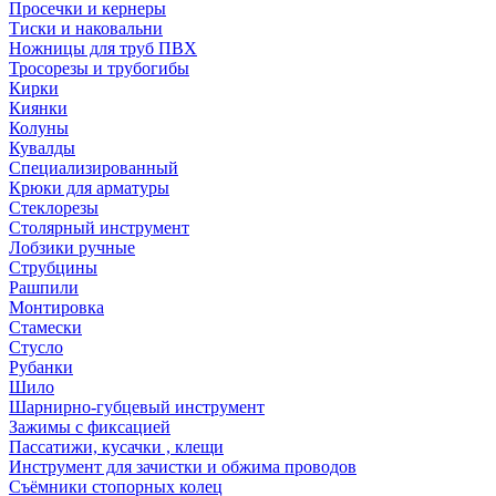
Просечки и кернеры
Тиски и наковальни
Ножницы для труб ПВХ
Тросорезы и трубогибы
Кирки
Киянки
Колуны
Кувалды
Специализированный
Крюки для арматуры
Стеклорезы
Столярный инструмент
Лобзики ручные
Струбцины
Рашпили
Монтировка
Стамески
Стусло
Рубанки
Шило
Шарнирно-губцевый инструмент
Зажимы с фиксацией
Пассатижи, кусачки , клещи
Инструмент для зачистки и обжима проводов
Съёмники стопорных колец