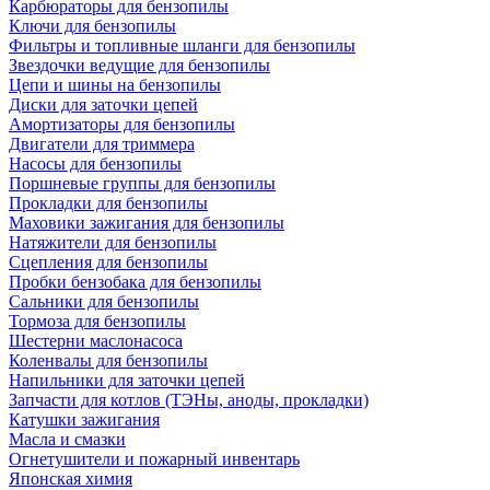
Карбюраторы для бензопилы
Ключи для бензопилы
Фильтры и топливные шланги для бензопилы
Звездочки ведущие для бензопилы
Цепи и шины на бензопилы
Диски для заточки цепей
Амортизаторы для бензопилы
Двигатели для триммера
Насосы для бензопилы
Поршневые группы для бензопилы
Прокладки для бензопилы
Маховики зажигания для бензопилы
Натяжители для бензопилы
Сцепления для бензопилы
Пробки бензобака для бензопилы
Сальники для бензопилы
Тормоза для бензопилы
Шестерни маслонасоса
Коленвалы для бензопилы
Напильники для заточки цепей
Запчасти для котлов (ТЭНы, аноды, прокладки)
Катушки зажигания
Масла и смазки
Огнетушители и пожарный инвентарь
Японская химия