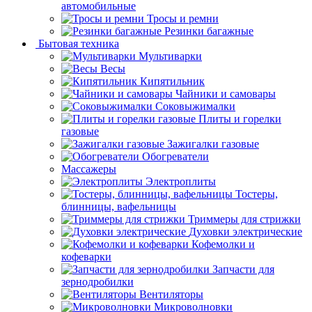
автомобильные
Тросы и ремни
Резинки багажные
Бытовая техника
Мультиварки
Весы
Кипятильник
Чайники и самовары
Соковыжималки
Плиты и горелки
газовые
Зажигалки газовые
Обогреватели
Массажеры
Электроплиты
Тостеры,
блинницы, вафельницы
Триммеры для стрижки
Духовки электрические
Кофемолки и
кофеварки
Запчасти для
зернодробилки
Вентиляторы
Микроволновки