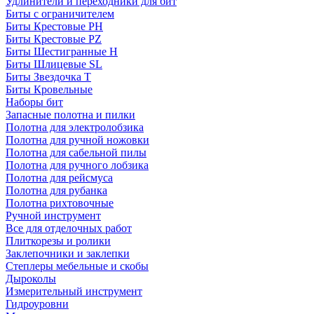
Удлинители и переходники для бит
Биты с ограничителем
Биты Крестовые PH
Биты Крестовые PZ
Биты Шестигранные H
Биты Шлицевые SL
Биты Звездочка T
Биты Кровельные
Наборы бит
Запасные полотна и пилки
Полотна для электролобзика
Полотна для ручной ножовки
Полотна для сабельной пилы
Полотна для ручного лобзика
Полотна для рейсмуса
Полотна для рубанка
Полотна рихтовочные
Ручной инструмент
Все для отделочных работ
Плиткорезы и ролики
Заклепочники и заклепки
Степлеры мебельные и скобы
Дыроколы
Измерительный инструмент
Гидроуровни