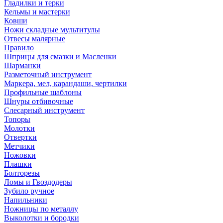
Гладилки и терки
Кельмы и мастерки
Ковши
Ножи складные мультитулы
Отвесы малярные
Правило
Шприцы для смазки и Масленки
Шарманки
Разметочный инструмент
Маркера, мел, карандаши, чертилки
Профильные шаблоны
Шнуры отбивочные
Слесарный инструмент
Топоры
Молотки
Отвертки
Метчики
Ножовки
Плашки
Болторезы
Ломы и Гвоздодеры
Зубило ручное
Напильники
Ножницы по металлу
Выколотки и бородки