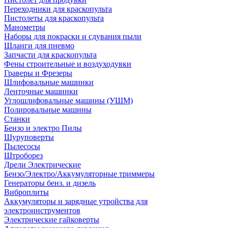
Переходники для краскопульта
Пистолеты для краскопульта
Манометры
Наборы для покраски и сдувания пыли
Шланги для пневмо
Запчасти для краскопульта
Фены строительные и воздуходувки
Граверы и Фрезеры
Шлифовальные машинки
Ленточные машинки
Углошлифовальные машины (УШМ)
Полировальные машины
Станки
Бензо и электро Пилы
Шуруповерты
Пылесосы
Штроборез
Дрели Электрические
Бензо/Электро/Аккумуляторные триммеры
Генераторы бенз. и дизель
Виброплиты
Аккумуляторы и зарядные утройства для
электроинструментов
Электрические гайковерты