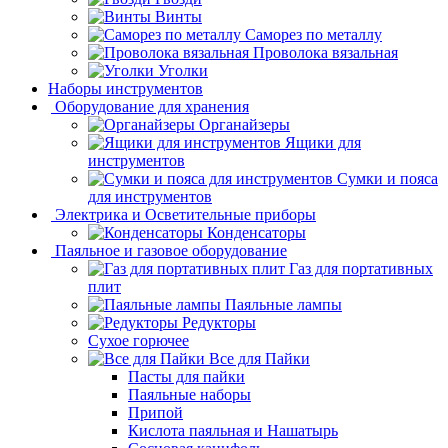
Винты
Саморез по металлу
Проволока вязальная
Уголки
Наборы инструментов
Оборудование для хранения
Органайзеры
Ящики для
инструментов
Сумки и пояса
для инструментов
Электрика и Осветительные приборы
Конденсаторы
Паяльное и газовое оборудование
Газ для портативных
плит
Паяльные лампы
Редукторы
Сухое горючее
Все для Пайки
Пасты для пайки
Паяльные наборы
Припой
Кислота паяльная и Нашатырь