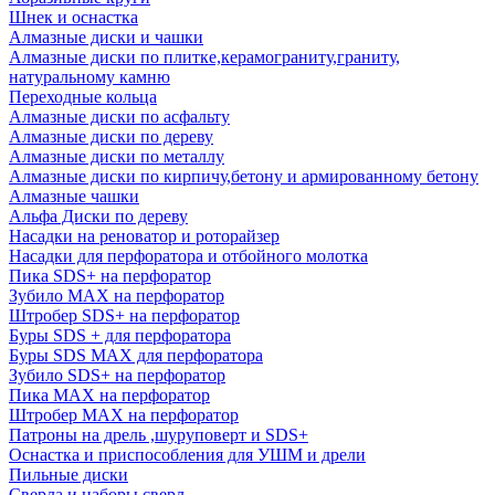
Шнек и оснастка
Алмазные диски и чашки
Алмазные диски по плитке,керамограниту,граниту,
натуральному камню
Переходные кольца
Алмазные диски по асфальту
Алмазные диски по дереву
Алмазные диски по металлу
Алмазные диски по кирпичу,бетону и армированному бетону
Алмазные чашки
Альфа Диски по дереву
Насадки на реноватор и роторайзер
Насадки для перфоратора и отбойного молотка
Пика SDS+ на перфоратор
Зубило MAX на перфоратор
Штробер SDS+ на перфоратор
Буры SDS + для перфоратора
Буры SDS MAX для перфоратора
Зубило SDS+ на перфоратор
Пика MAX на перфоратор
Штробер MAX на перфоратор
Патроны на дрель ,шуруповерт и SDS+
Оснастка и приспособления для УШМ и дрели
Пильные диски
Сверла и наборы сверл