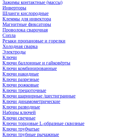
Зажимы контактные (массы)
Инверторы
Шланги кислородные
Клеммы для инвектора
Магнитные фиксаторы
Проволока сварочная
Сопла
Резаки пропановые и горелки
Холодная сварка
Электроды
Ключи
Ключи баллонные и гайковёрты
Ключи комбинированные
Ключи накидные
Ключи разрезные
Ключи рожковые
Ключи трещоточные
Ключи шарнирные /шестигранные
Ключи динамометрические
Ключи разводные
Наборы ключей
Ключи свечные
Ключи торцовые L-образные сквозные
Ключи трубчатые
Ключи трубные рычажные