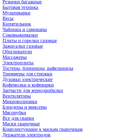
Резинки багажные
Бытовая техника
Мультиварки
Весы
Кипятильник
Чайники и самовары
Соковыжималки
Плиты и горелки газовые
Зажигалки газовые
Обогреватели
Массажеры
Электроплиты
Тостеры, блинницы, вафельницы
Триммеры для стрижки
Духовки электрические
Кофемолки и кофеварки
Запчасти для зернодробилки
Вентиляторы
Микроволновки
Блендеры и миксеры
Мясорубки
Все для сварки
Маски сварочные
Комплектующие к маскам сварочным
Держатели электродов