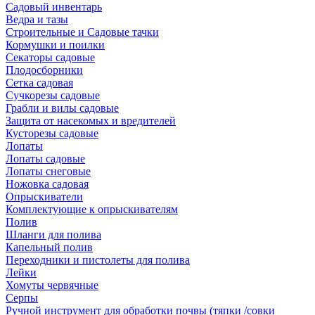
Садовый инвентарь
Ведра и тазы
Строительные и Садовые тачки
Кормушки и поилки
Секаторы садовые
Плодосборники
Сетка садовая
Сучкорезы садовые
Грабли и вилы садовые
Защита от насекомых и вредителей
Кусторезы садовые
Лопаты
Лопаты садовые
Лопаты снеговые
Ножовка садовая
Опрыскиватели
Комплектующие к опрыскивателям
Полив
Шланги для полива
Капельный полив
Переходники и пистолеты для полива
Лейки
Хомуты червячные
Серпы
Ручной инструмент для обработки почвы (тяпки /совки