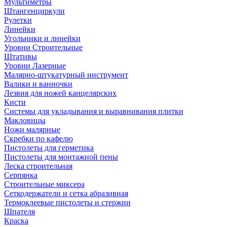
Мультиметры
Штангенциркули
Рулетки
Линейки
Угольники и линейки
Уровни Строительные
Штативы
Уровни Лазерные
Малярно-штукатурный инструмент
Валики и ванночки
Лезвия для ножей канцелярских
Кисти
Системы для укладывания и выравнивания плитки
Макловицы
Ножи малярные
Скребки по кафелю
Пистолеты для герметика
Пистолеты для монтажной пены
Леска строительная
Серпянка
Строительные миксера
Сеткодержатели и сетка абразивная
Термоклеевые пистолеты и стержни
Шпателя
Краска