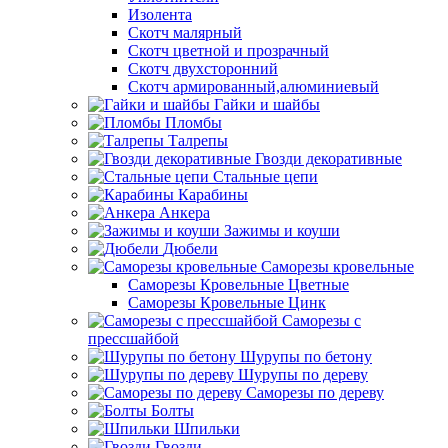
Изолента
Скотч малярный
Скотч цветной и прозрачный
Скотч двухсторонний
Скотч армированный,алюминиевый
Гайки и шайбы
Пломбы
Талрепы
Гвозди декоративные
Стальные цепи
Карабины
Анкера
Зажимы и коуши
Дюбели
Саморезы кровельные
Саморезы Кровельные Цветные
Саморезы Кровельные Цинк
Саморезы с
прессшайбой
Шурупы по бетону
Шурупы по дереву
Саморезы по дереву
Болты
Шпильки
Гвозди