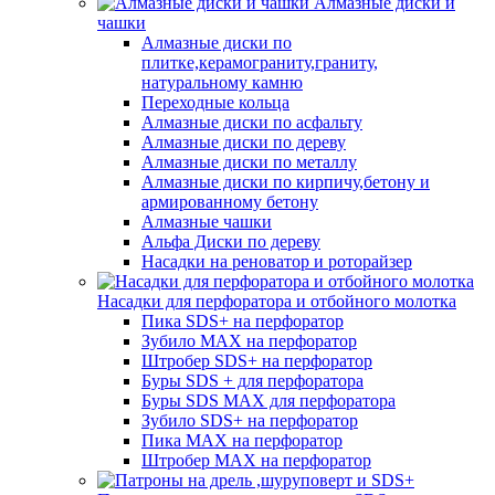
Алмазные диски и
чашки
Алмазные диски по
плитке,керамограниту,граниту,
натуральному камню
Переходные кольца
Алмазные диски по асфальту
Алмазные диски по дереву
Алмазные диски по металлу
Алмазные диски по кирпичу,бетону и
армированному бетону
Алмазные чашки
Альфа Диски по дереву
Насадки на реноватор и роторайзер
Насадки для перфоратора и отбойного молотка
Пика SDS+ на перфоратор
Зубило MAX на перфоратор
Штробер SDS+ на перфоратор
Буры SDS + для перфоратора
Буры SDS MAX для перфоратора
Зубило SDS+ на перфоратор
Пика MAX на перфоратор
Штробер MAX на перфоратор