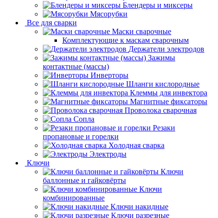
Блендеры и миксеры
Мясорубки
Все для сварки
Маски сварочные
Комплектующие к маскам сварочным
Держатели электродов
Зажимы
контактные (массы)
Инверторы
Шланги кислородные
Клеммы для инвектора
Магнитные фиксаторы
Проволока сварочная
Сопла
Резаки
пропановые и горелки
Холодная сварка
Электроды
Ключи
Ключи
баллонные и гайковёрты
Ключи
комбинированные
Ключи накидные
Ключи разрезные