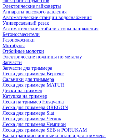
электроинструментов
Электрические гайковерты
Аппараты высокого давления
Автоматические станции водоснабжения
Универсальный резак
Автоматические стабилизаторы напряжения
Бетоносмесители
Газонокосилки
Мотобуры
Отбойные молотки
Электрические ножницы по металлу
Запчасти
Запчасти для триммера
Леска для триммера Вертекс
Сальники для триммера
Леска для триммера MATUR
Диски на триммер
Катушка на триммер
Леска на триммер Husqvarna
Леска для триммера OREGON
Леска для триммера Siat
Леска для триммера Чеглок
Леска для триммера Чемпион
Леска для триммера SEB и PORUKAM
Валы трансмиссионные и штанги для триммера