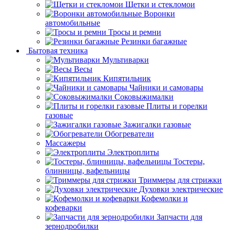
Щетки и стекломои
Воронки
автомобильные
Тросы и ремни
Резинки багажные
Бытовая техника
Мультиварки
Весы
Кипятильник
Чайники и самовары
Соковыжималки
Плиты и горелки
газовые
Зажигалки газовые
Обогреватели
Массажеры
Электроплиты
Тостеры,
блинницы, вафельницы
Триммеры для стрижки
Духовки электрические
Кофемолки и
кофеварки
Запчасти для
зернодробилки