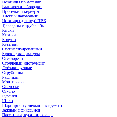
Ножницы по металлу
Выколотки и бородки
Просечки и кернеры
Тиски и наковальни
Ножницы для труб ПВХ
Тросорезы и трубогибы
Кирки
Киянки
Колуны
Кувалды
Специализированный
Крюки для арматуры
Стеклорезы
Столярный инструмент
Лобзики ручные
Струбцины
Рашпили
Монтировка
Стамески
Стусло
Рубанки
Шило
Шарнирно-губцевый инструмент
Зажимы с фиксацией
Пассатижи, кусачки , клещи