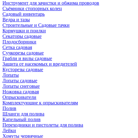
Инструмент для зачистки и обжима проводов
Съёмники стопорных колец
Садовый инвентарь
Ведра и тазы
Строительные и Садовые тачки
Кормушки и поилки
Секаторы садовые
Плодосборники
Сетка садовая
Сучкорезы садовые
Грабли и вилы садовые
Защита от насекомых и вредителей
Кусторезы садовые
Лопаты
Лопаты садовые
Лопаты снеговые
Ножовка садовая
Опрыскиватели
Комплектующие к опрыскивателям
Полив
Шланги для полива
Капельный полив
Переходники и пистолеты для полива
Лейки
Хомуты червячные