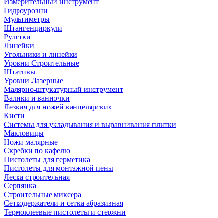
Измерительный инструмент
Гидроуровни
Мультиметры
Штангенциркули
Рулетки
Линейки
Угольники и линейки
Уровни Строительные
Штативы
Уровни Лазерные
Малярно-штукатурный инструмент
Валики и ванночки
Лезвия для ножей канцелярских
Кисти
Системы для укладывания и выравнивания плитки
Макловицы
Ножи малярные
Скребки по кафелю
Пистолеты для герметика
Пистолеты для монтажной пены
Леска строительная
Серпянка
Строительные миксера
Сеткодержатели и сетка абразивная
Термоклеевые пистолеты и стержни