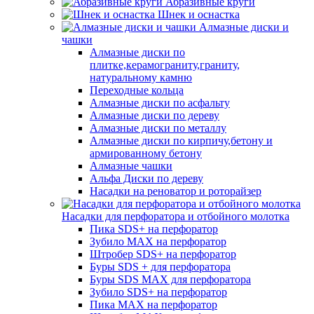
Абразивные круги
Шнек и оснастка
Алмазные диски и
чашки
Алмазные диски по
плитке,керамограниту,граниту,
натуральному камню
Переходные кольца
Алмазные диски по асфальту
Алмазные диски по дереву
Алмазные диски по металлу
Алмазные диски по кирпичу,бетону и
армированному бетону
Алмазные чашки
Альфа Диски по дереву
Насадки на реноватор и роторайзер
Насадки для перфоратора и отбойного молотка
Пика SDS+ на перфоратор
Зубило MAX на перфоратор
Штробер SDS+ на перфоратор
Буры SDS + для перфоратора
Буры SDS MAX для перфоратора
Зубило SDS+ на перфоратор
Пика MAX на перфоратор