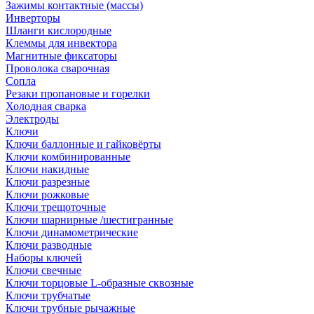
Зажимы контактные (массы)
Инверторы
Шланги кислородные
Клеммы для инвектора
Магнитные фиксаторы
Проволока сварочная
Сопла
Резаки пропановые и горелки
Холодная сварка
Электроды
Ключи
Ключи баллонные и гайковёрты
Ключи комбинированные
Ключи накидные
Ключи разрезные
Ключи рожковые
Ключи трещоточные
Ключи шарнирные /шестигранные
Ключи динамометрические
Ключи разводные
Наборы ключей
Ключи свечные
Ключи торцовые L-образные сквозные
Ключи трубчатые
Ключи трубные рычажные