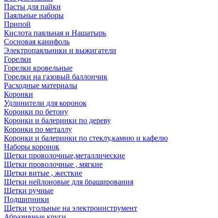
Пасты для пайки
Паяльные наборы
Припой
Кислота паяльная и Нашатырь
Сосновая канифоль
Электропаяльники и выжигатели
Горелки
Горелки кровельные
Горелки на газовый баллончик
Расходные материалы
Коронки
Удлинители для коронок
Коронки по бетону
Коронки и балеринки по дереву
Коронки по металлу
Коронки и балеринки по стеклу,камню и кафелю
Наборы коронок
Щетки проволочные,металлические
Щетки проволочные , мягкие
Щетки витые , жесткие
Щетки нейлоновые для браширования
Щетки ручные
Подшипники
Щетки угольные на электроинструмент
Абразивные круги