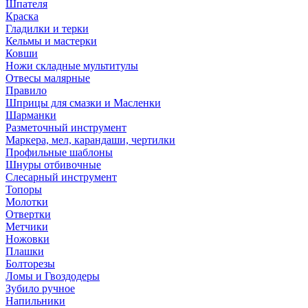
Шпателя
Краска
Гладилки и терки
Кельмы и мастерки
Ковши
Ножи складные мультитулы
Отвесы малярные
Правило
Шприцы для смазки и Масленки
Шарманки
Разметочный инструмент
Маркера, мел, карандаши, чертилки
Профильные шаблоны
Шнуры отбивочные
Слесарный инструмент
Топоры
Молотки
Отвертки
Метчики
Ножовки
Плашки
Болторезы
Ломы и Гвоздодеры
Зубило ручное
Напильники