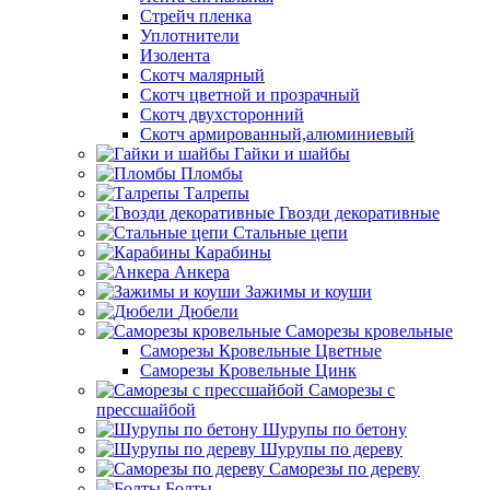
Стрейч пленка
Уплотнители
Изолента
Скотч малярный
Скотч цветной и прозрачный
Скотч двухсторонний
Скотч армированный,алюминиевый
Гайки и шайбы
Пломбы
Талрепы
Гвозди декоративные
Стальные цепи
Карабины
Анкера
Зажимы и коуши
Дюбели
Саморезы кровельные
Саморезы Кровельные Цветные
Саморезы Кровельные Цинк
Саморезы с
прессшайбой
Шурупы по бетону
Шурупы по дереву
Саморезы по дереву
Болты