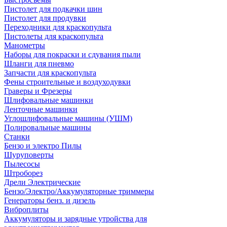
Пистолет для подкачки шин
Пистолет для продувки
Переходники для краскопульта
Пистолеты для краскопульта
Манометры
Наборы для покраски и сдувания пыли
Шланги для пневмо
Запчасти для краскопульта
Фены строительные и воздуходувки
Граверы и Фрезеры
Шлифовальные машинки
Ленточные машинки
Углошлифовальные машины (УШМ)
Полировальные машины
Станки
Бензо и электро Пилы
Шуруповерты
Пылесосы
Штроборез
Дрели Электрические
Бензо/Электро/Аккумуляторные триммеры
Генераторы бенз. и дизель
Виброплиты
Аккумуляторы и зарядные утройства для