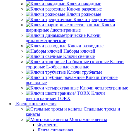
Ключи накидные
Ключи разрезные
Ключи рожковые
Ключи трещоточные
Ключи
шарнирные /шестигранные
Ключи
динамометрические
Ключи разводные
Наборы ключей
Ключи свечные
Ключи
торцовые L-образные сквозные
Ключи трубчатые
Ключи трубные
рычажные
Ключи четырехгранные
Ключи
шестигранные/ TORX
Крепежные изделия
Стальные тросы и
канаты
Монтажные ленты
Фумлента
Лента сигнальная