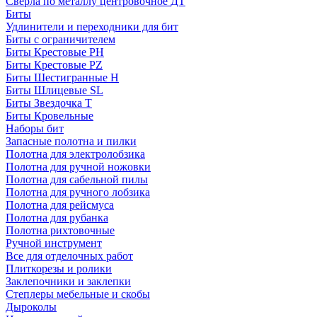
Сверла по металлу центровочное ДТ
Биты
Удлинители и переходники для бит
Биты с ограничителем
Биты Крестовые PH
Биты Крестовые PZ
Биты Шестигранные H
Биты Шлицевые SL
Биты Звездочка T
Биты Кровельные
Наборы бит
Запасные полотна и пилки
Полотна для электролобзика
Полотна для ручной ножовки
Полотна для сабельной пилы
Полотна для ручного лобзика
Полотна для рейсмуса
Полотна для рубанка
Полотна рихтовочные
Ручной инструмент
Все для отделочных работ
Плиткорезы и ролики
Заклепочники и заклепки
Степлеры мебельные и скобы
Дыроколы