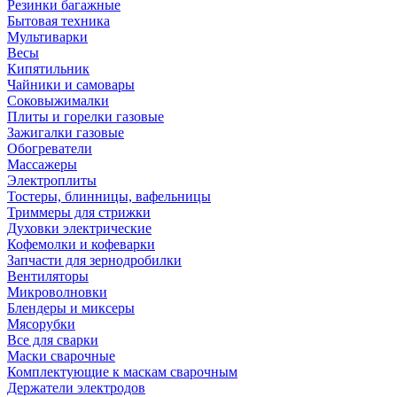
Резинки багажные
Бытовая техника
Мультиварки
Весы
Кипятильник
Чайники и самовары
Соковыжималки
Плиты и горелки газовые
Зажигалки газовые
Обогреватели
Массажеры
Электроплиты
Тостеры, блинницы, вафельницы
Триммеры для стрижки
Духовки электрические
Кофемолки и кофеварки
Запчасти для зернодробилки
Вентиляторы
Микроволновки
Блендеры и миксеры
Мясорубки
Все для сварки
Маски сварочные
Комплектующие к маскам сварочным
Держатели электродов