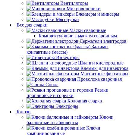
Вентиляторы
Микроволновки
Блендеры и миксеры
Мясорубки
Все для сварки
Маски сварочные
Комплектующие к маскам сварочным
Держатели электродов
Зажимы
контактные (массы)
Инверторы
Шланги кислородные
Клеммы для инвектора
Магнитные фиксаторы
Проволока сварочная
Сопла
Резаки
пропановые и горелки
Холодная сварка
Электроды
Ключи
Ключи
баллонные и гайковёрты
Ключи
комбинированные