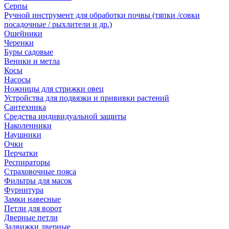
Серпы
Ручной инструмент для обработки почвы (тяпки /совки
посадочные / рыхлители и др.)
Ошейники
Черенки
Буры садовые
Веники и метла
Косы
Насосы
Ножницы для стрижки овец
Устройства для подвязки и прививки растений
Сантехника
Средства индивидуальной защиты
Наколенники
Наушники
Очки
Перчатки
Респираторы
Страховочные пояса
Фильтры для масок
Фурнитура
Замки навесные
Петли для ворот
Дверные петли
Задвижки дверные