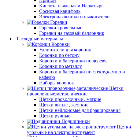
Припой
Кислота паяльная и Нашатырь
Сосновая канифоль
Электропаяльники и выжигатели
Горелки
Горелки кровельные
Горелки на газовый баллончик
Расходные материалы
Коронки
Удлинители для коронок
Коронки по бетону
Коронки и балеринки по дереву
Коронки по металлу
Коронки и балеринки по стеклу,камню и
кафелю
Наборы коронок
Щетки
проволочные,металлические
Щетки проволочные , мягкие
Щетки витые , жесткие
Щетки нейлоновые для браширования
Щетки ручные
Подшипники
Щетки
угольные на электроинструмент