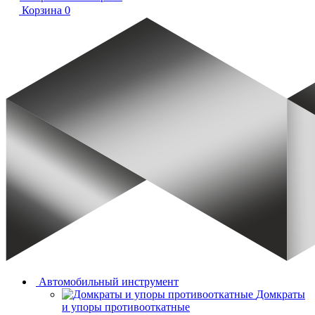
Корзина
0
Автомобильный инструмент
Домкраты
и упоры противооткатные