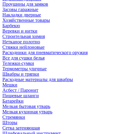
Проушины для замков
Засовы гаражные
Накладки дверные
Хозяйственные товары
Барбекю
Веревки и нитки
Строительная химия
Нетканое полотно
Стяжки нейлоновые
Расходники для пневматического оружия
Все для сушки белья
Тележки-сумки
Термометры уличные
Швабры и тряпки
Расходные материалы для швабры
Мешки
Асбест / Паронит
Пищевые шланги
Батарейки
Мелкая бытовая утварь
Мелкая кухонная утварь
Стремянки
Шторы
Сетка затеняющая
Шлифовальный инструмент