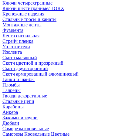
Ключи четырехгранные
Ключи шестигранные/ TORX
Крепежные изделия
Стальные тросы и канаты
Монтажные ленты
Фумлента
Лента сигнальная
Стрейч пленка
Уплотнители
Изолента
Скотч малярный
Скотч цветной и прозрачный
Скотч двухсторонний
Скотч армированный,алюминиевый
Гайки и шайбы
Пломбы
Талрепы
Гвозди декоративные
Стальные цепи
Карабины
Анкера
Зажимы и коуши
Дюбели
Саморезы кровельные
Саморезы Кровельные Цветные