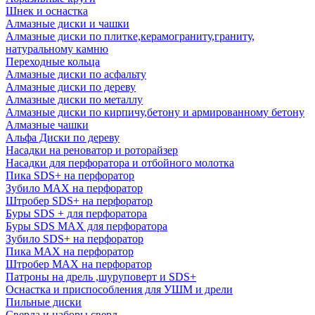
Шнек и оснастка
Алмазные диски и чашки
Алмазные диски по плитке,керамограниту,граниту,
натуральному камню
Переходные кольца
Алмазные диски по асфальту
Алмазные диски по дереву
Алмазные диски по металлу
Алмазные диски по кирпичу,бетону и армированному бетону
Алмазные чашки
Альфа Диски по дереву
Насадки на реноватор и роторайзер
Насадки для перфоратора и отбойного молотка
Пика SDS+ на перфоратор
Зубило MAX на перфоратор
Штробер SDS+ на перфоратор
Буры SDS + для перфоратора
Буры SDS MAX для перфоратора
Зубило SDS+ на перфоратор
Пика MAX на перфоратор
Штробер MAX на перфоратор
Патроны на дрель ,шуруповерт и SDS+
Оснастка и приспособления для УШМ и дрели
Пильные диски
Сверла и наборы сверл