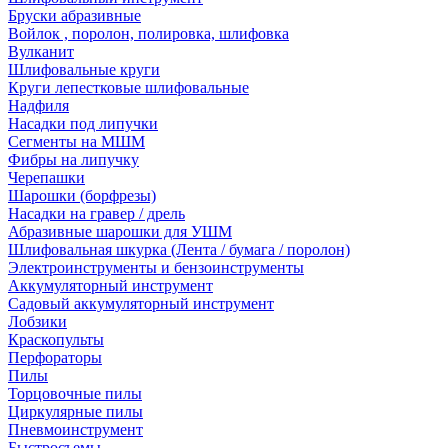
Бруски абразивные
Войлок , поролон, полировка, шлифовка
Вулканит
Шлифовальные круги
Круги лепестковые шлифовальные
Надфиля
Насадки под липучки
Сегменты на МШМ
Фибры на липучку
Черепашки
Шарошки (борфрезы)
Насадки на гравер / дрель
Абразивные шарошки для УШМ
Шлифовальная шкурка (Лента / бумага / поролон)
Электроинструменты и бензоинструменты
Аккумуляторный инструмент
Садовый аккумуляторный инструмент
Лобзики
Краскопульты
Перфораторы
Пилы
Торцовочные пилы
Циркулярные пилы
Пневмоинструмент
Быстросъемы