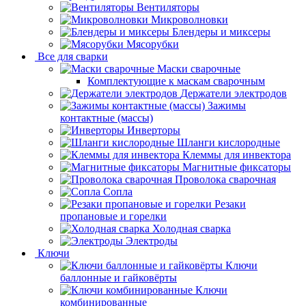
Вентиляторы
Микроволновки
Блендеры и миксеры
Мясорубки
Все для сварки
Маски сварочные
Комплектующие к маскам сварочным
Держатели электродов
Зажимы
контактные (массы)
Инверторы
Шланги кислородные
Клеммы для инвектора
Магнитные фиксаторы
Проволока сварочная
Сопла
Резаки
пропановые и горелки
Холодная сварка
Электроды
Ключи
Ключи
баллонные и гайковёрты
Ключи
комбинированные