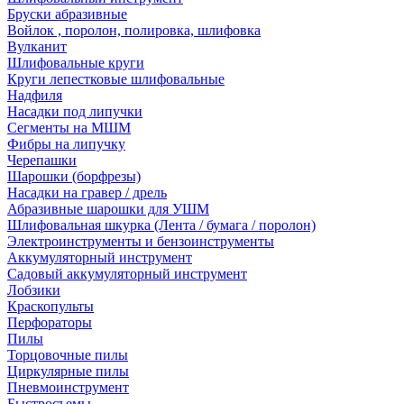
Бруски абразивные
Войлок , поролон, полировка, шлифовка
Вулканит
Шлифовальные круги
Круги лепестковые шлифовальные
Надфиля
Насадки под липучки
Сегменты на МШМ
Фибры на липучку
Черепашки
Шарошки (борфрезы)
Насадки на гравер / дрель
Абразивные шарошки для УШМ
Шлифовальная шкурка (Лента / бумага / поролон)
Электроинструменты и бензоинструменты
Аккумуляторный инструмент
Садовый аккумуляторный инструмент
Лобзики
Краскопульты
Перфораторы
Пилы
Торцовочные пилы
Циркулярные пилы
Пневмоинструмент
Быстросъемы