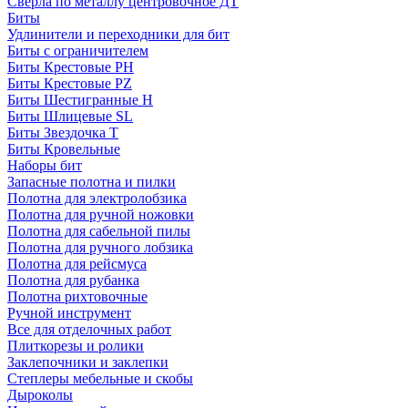
Сверла по металлу центровочное ДТ
Биты
Удлинители и переходники для бит
Биты с ограничителем
Биты Крестовые PH
Биты Крестовые PZ
Биты Шестигранные H
Биты Шлицевые SL
Биты Звездочка T
Биты Кровельные
Наборы бит
Запасные полотна и пилки
Полотна для электролобзика
Полотна для ручной ножовки
Полотна для сабельной пилы
Полотна для ручного лобзика
Полотна для рейсмуса
Полотна для рубанка
Полотна рихтовочные
Ручной инструмент
Все для отделочных работ
Плиткорезы и ролики
Заклепочники и заклепки
Степлеры мебельные и скобы
Дыроколы