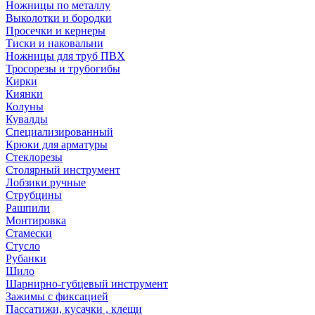
Ножницы по металлу
Выколотки и бородки
Просечки и кернеры
Тиски и наковальни
Ножницы для труб ПВХ
Тросорезы и трубогибы
Кирки
Киянки
Колуны
Кувалды
Специализированный
Крюки для арматуры
Стеклорезы
Столярный инструмент
Лобзики ручные
Струбцины
Рашпили
Монтировка
Стамески
Стусло
Рубанки
Шило
Шарнирно-губцевый инструмент
Зажимы с фиксацией
Пассатижи, кусачки , клещи