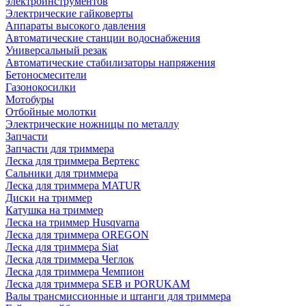
электроинструментов
Электрические гайковерты
Аппараты высокого давления
Автоматические станции водоснабжения
Универсальный резак
Автоматические стабилизаторы напряжения
Бетоносмесители
Газонокосилки
Мотобуры
Отбойные молотки
Электрические ножницы по металлу
Запчасти
Запчасти для триммера
Леска для триммера Вертекс
Сальники для триммера
Леска для триммера MATUR
Диски на триммер
Катушка на триммер
Леска на триммер Husqvarna
Леска для триммера OREGON
Леска для триммера Siat
Леска для триммера Чеглок
Леска для триммера Чемпион
Леска для триммера SEB и PORUKAM
Валы трансмиссионные и штанги для триммера