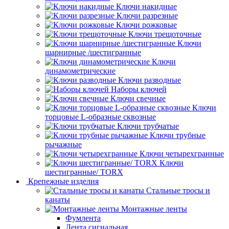
Ключи накидные
Ключи разрезные
Ключи рожковые
Ключи трещоточные
Ключи
шарнирные /шестигранные
Ключи
динамометрические
Ключи разводные
Наборы ключей
Ключи свечные
Ключи
торцовые L-образные сквозные
Ключи трубчатые
Ключи трубные
рычажные
Ключи четырехгранные
Ключи
шестигранные/ TORX
Крепежные изделия
Стальные тросы и
канаты
Монтажные ленты
Фумлента
Лента сигнальная