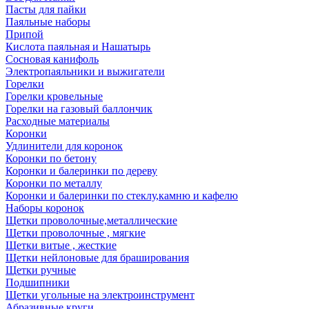
Пасты для пайки
Паяльные наборы
Припой
Кислота паяльная и Нашатырь
Сосновая канифоль
Электропаяльники и выжигатели
Горелки
Горелки кровельные
Горелки на газовый баллончик
Расходные материалы
Коронки
Удлинители для коронок
Коронки по бетону
Коронки и балеринки по дереву
Коронки по металлу
Коронки и балеринки по стеклу,камню и кафелю
Наборы коронок
Щетки проволочные,металлические
Щетки проволочные , мягкие
Щетки витые , жесткие
Щетки нейлоновые для браширования
Щетки ручные
Подшипники
Щетки угольные на электроинструмент
Абразивные круги