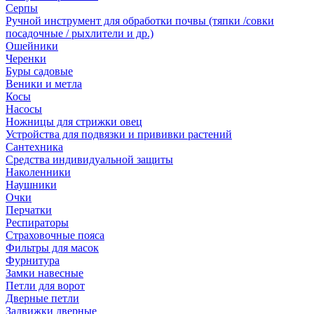
Серпы
Ручной инструмент для обработки почвы (тяпки /совки
посадочные / рыхлители и др.)
Ошейники
Черенки
Буры садовые
Веники и метла
Косы
Насосы
Ножницы для стрижки овец
Устройства для подвязки и прививки растений
Сантехника
Средства индивидуальной защиты
Наколенники
Наушники
Очки
Перчатки
Респираторы
Страховочные пояса
Фильтры для масок
Фурнитура
Замки навесные
Петли для ворот
Дверные петли
Задвижки дверные