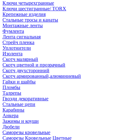
Ключи четырехгранные
Ключи шестигранные/ TORX
Крепежные изделия
Стальные тросы и канаты
Монтажные ленты
Фумлента
Лента сигнальная
Стрейч пленка
Уплотнители
Изолента
Скотч малярный
Скотч цветной и прозрачный
Скотч двухсторонний
Скотч армированный,алюминиевый
Гайки и шайбы
Пломбы
Талрепы
Гвозди декоративные
Стальные цепи
Карабины
Анкера
Зажимы и коуши
Дюбели
Саморезы кровельные
Саморезы Кровельные Цветные