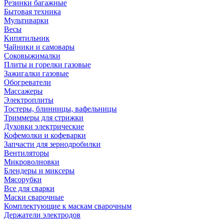
Резинки багажные
Бытовая техника
Мультиварки
Весы
Кипятильник
Чайники и самовары
Соковыжималки
Плиты и горелки газовые
Зажигалки газовые
Обогреватели
Массажеры
Электроплиты
Тостеры, блинницы, вафельницы
Триммеры для стрижки
Духовки электрические
Кофемолки и кофеварки
Запчасти для зернодробилки
Вентиляторы
Микроволновки
Блендеры и миксеры
Мясорубки
Все для сварки
Маски сварочные
Комплектующие к маскам сварочным
Держатели электродов