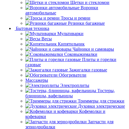
Щетки и стекломои
Воронки
автомобильные
Тросы и ремни
Резинки багажные
Бытовая техника
Мультиварки
Весы
Кипятильник
Чайники и самовары
Соковыжималки
Плиты и горелки
газовые
Зажигалки газовые
Обогреватели
Массажеры
Электроплиты
Тостеры,
блинницы, вафельницы
Триммеры для стрижки
Духовки электрические
Кофемолки и
кофеварки
Запчасти для
зернодробилки