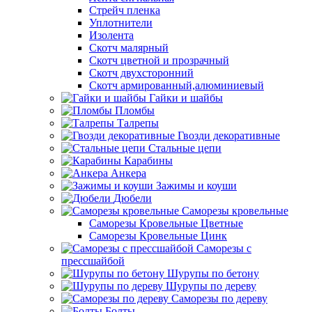
Стрейч пленка
Уплотнители
Изолента
Скотч малярный
Скотч цветной и прозрачный
Скотч двухсторонний
Скотч армированный,алюминиевый
Гайки и шайбы
Пломбы
Талрепы
Гвозди декоративные
Стальные цепи
Карабины
Анкера
Зажимы и коуши
Дюбели
Саморезы кровельные
Саморезы Кровельные Цветные
Саморезы Кровельные Цинк
Саморезы с
прессшайбой
Шурупы по бетону
Шурупы по дереву
Саморезы по дереву
Болты