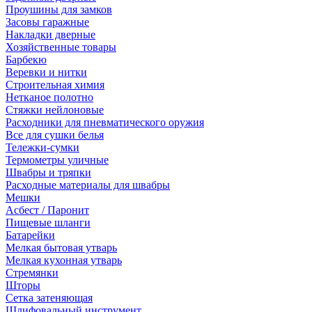
Проушины для замков
Засовы гаражные
Накладки дверные
Хозяйственные товары
Барбекю
Веревки и нитки
Строительная химия
Нетканое полотно
Стяжки нейлоновые
Расходники для пневматического оружия
Все для сушки белья
Тележки-сумки
Термометры уличные
Швабры и тряпки
Расходные материалы для швабры
Мешки
Асбест / Паронит
Пищевые шланги
Батарейки
Мелкая бытовая утварь
Мелкая кухонная утварь
Стремянки
Шторы
Сетка затеняющая
Шлифовальный инструмент