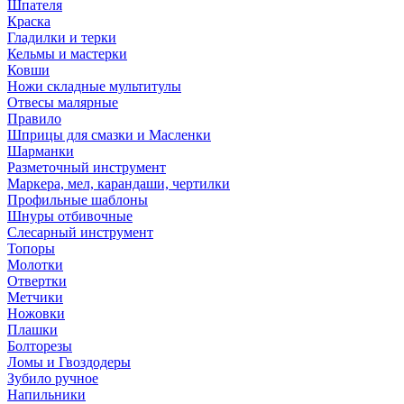
Шпателя
Краска
Гладилки и терки
Кельмы и мастерки
Ковши
Ножи складные мультитулы
Отвесы малярные
Правило
Шприцы для смазки и Масленки
Шарманки
Разметочный инструмент
Маркера, мел, карандаши, чертилки
Профильные шаблоны
Шнуры отбивочные
Слесарный инструмент
Топоры
Молотки
Отвертки
Метчики
Ножовки
Плашки
Болторезы
Ломы и Гвоздодеры
Зубило ручное
Напильники