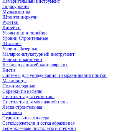
Измерительный инструмент
Гидроуровни
Мультиметры
Штангенциркули
Рулетки
Линейки
Угольники и линейки
Уровни Строительные
Штативы
Уровни Лазерные
Малярно-штукатурный инструмент
Валики и ванночки
Лезвия для ножей канцелярских
Кисти
Системы для укладывания и выравнивания плитки
Макловицы
Ножи малярные
Скребки по кафелю
Пистолеты для герметика
Пистолеты для монтажной пены
Леска строительная
Серпянка
Строительные миксера
Сеткодержатели и сетка абразивная
Термоклеевые пистолеты и стержни