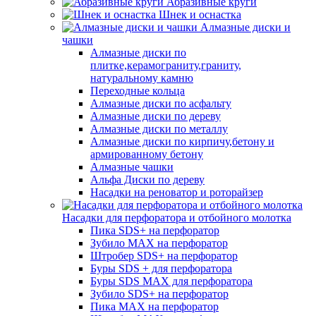
Абразивные круги
Шнек и оснастка
Алмазные диски и
чашки
Алмазные диски по
плитке,керамограниту,граниту,
натуральному камню
Переходные кольца
Алмазные диски по асфальту
Алмазные диски по дереву
Алмазные диски по металлу
Алмазные диски по кирпичу,бетону и
армированному бетону
Алмазные чашки
Альфа Диски по дереву
Насадки на реноватор и роторайзер
Насадки для перфоратора и отбойного молотка
Пика SDS+ на перфоратор
Зубило MAX на перфоратор
Штробер SDS+ на перфоратор
Буры SDS + для перфоратора
Буры SDS MAX для перфоратора
Зубило SDS+ на перфоратор
Пика MAX на перфоратор