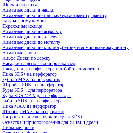
Шнек и оснастка
Алмазные диски и чашки
Алмазные диски по плитке,керамограниту,граниту,
натуральному камню
Переходные кольца
Алмазные диски по асфальту
Алмазные диски по дереву
Алмазные диски по металлу
Алмазные диски по кирпичу,бетону и армированному бетону
Алмазные чашки
Альфа Диски по дереву
Насадки на реноватор и роторайзер
Насадки для перфоратора и отбойного молотка
Пика SDS+ на перфоратор
Зубило MAX на перфоратор
Штробер SDS+ на перфоратор
Буры SDS + для перфоратора
Буры SDS MAX для перфоратора
Зубило SDS+ на перфоратор
Пика MAX на перфоратор
Штробер MAX на перфоратор
Патроны на дрель ,шуруповерт и SDS+
Оснастка и приспособления для УШМ и дрели
Пильные диски
Сверла и наборы сверл