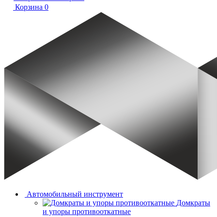
Корзина
0
Автомобильный инструмент
Домкраты
и упоры противооткатные