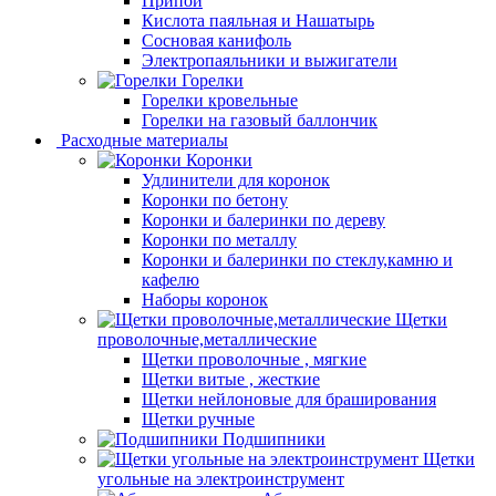
Припой
Кислота паяльная и Нашатырь
Сосновая канифоль
Электропаяльники и выжигатели
Горелки
Горелки кровельные
Горелки на газовый баллончик
Расходные материалы
Коронки
Удлинители для коронок
Коронки по бетону
Коронки и балеринки по дереву
Коронки по металлу
Коронки и балеринки по стеклу,камню и
кафелю
Наборы коронок
Щетки
проволочные,металлические
Щетки проволочные , мягкие
Щетки витые , жесткие
Щетки нейлоновые для браширования
Щетки ручные
Подшипники
Щетки
угольные на электроинструмент