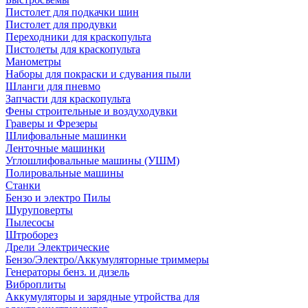
Пистолет для подкачки шин
Пистолет для продувки
Переходники для краскопульта
Пистолеты для краскопульта
Манометры
Наборы для покраски и сдувания пыли
Шланги для пневмо
Запчасти для краскопульта
Фены строительные и воздуходувки
Граверы и Фрезеры
Шлифовальные машинки
Ленточные машинки
Углошлифовальные машины (УШМ)
Полировальные машины
Станки
Бензо и электро Пилы
Шуруповерты
Пылесосы
Штроборез
Дрели Электрические
Бензо/Электро/Аккумуляторные триммеры
Генераторы бенз. и дизель
Виброплиты
Аккумуляторы и зарядные утройства для