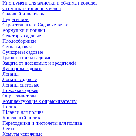
Инструмент для зачистки и обжима проводов
Съёмники стопорных колец
Садовый инвентарь
Ведра и тазы
Строительные и Садовые тачки
Кормушки и поилки
Секаторы садовые
Плодосборники
Сетка садовая
Сучкорезы садовые
Грабли и вилы садовые
Защита от насекомых и вредителей
Кусторезы садовые
Лопаты
Лопаты садовые
Лопаты снеговые
Ножовка садовая
Опрыскиватели
Комплектующие к опрыскивателям
Полив
Шланги для полива
Капельный полив
Переходники и пистолеты для полива
Лейки
Хомуты червячные