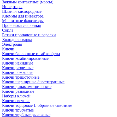
Зажимы контактные (массы)
Инверторы
Шланги кислородные
Клеммы для инвектора
Магнитные фиксаторы
Проволока сварочная
Сопла
Резаки пропановые и горелки
Холодная сварка
Электроды
Ключи
Ключи баллонные и гайковёрты
Ключи комбинированные
Ключи накидные
Ключи разрезные
Ключи рожковые
Ключи трещоточные
Ключи шарнирные /шестигранные
Ключи динамометрические
Ключи разводные
Наборы ключей
Ключи свечные
Ключи торцовые L-образные сквозные
Ключи трубчатые
Ключи трубные рычажные