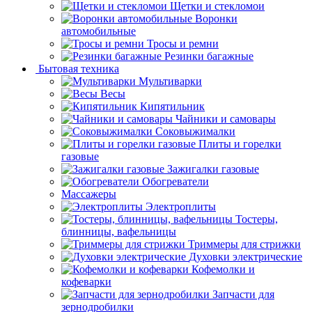
Щетки и стекломои
Воронки
автомобильные
Тросы и ремни
Резинки багажные
Бытовая техника
Мультиварки
Весы
Кипятильник
Чайники и самовары
Соковыжималки
Плиты и горелки
газовые
Зажигалки газовые
Обогреватели
Массажеры
Электроплиты
Тостеры,
блинницы, вафельницы
Триммеры для стрижки
Духовки электрические
Кофемолки и
кофеварки
Запчасти для
зернодробилки