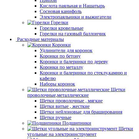
Припой
Кислота паяльная и Нашатырь
Сосновая канифоль
Электропаяльники и выжигатели
Горелки
Горелки кровельные
Горелки на газовый баллончик
Расходные материалы
Коронки
Удлинители для коронок
Коронки по бетону
Коронки и балеринки по дереву
Коронки по металлу
Коронки и балеринки по стеклу,камню и
кафелю
Наборы коронок
Щетки
проволочные,металлические
Щетки проволочные , мягкие
Щетки витые , жесткие
Щетки нейлоновые для браширования
Щетки ручные
Подшипники
Щетки
угольные на электроинструмент