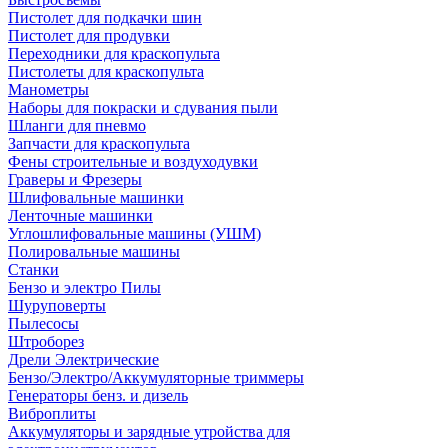
Пистолет для подкачки шин
Пистолет для продувки
Переходники для краскопульта
Пистолеты для краскопульта
Манометры
Наборы для покраски и сдувания пыли
Шланги для пневмо
Запчасти для краскопульта
Фены строительные и воздуходувки
Граверы и Фрезеры
Шлифовальные машинки
Ленточные машинки
Углошлифовальные машины (УШМ)
Полировальные машины
Станки
Бензо и электро Пилы
Шуруповерты
Пылесосы
Штроборез
Дрели Электрические
Бензо/Электро/Аккумуляторные триммеры
Генераторы бенз. и дизель
Виброплиты
Аккумуляторы и зарядные утройства для