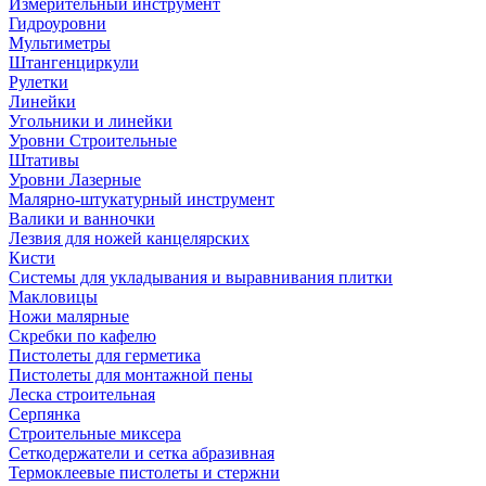
Измерительный инструмент
Гидроуровни
Мультиметры
Штангенциркули
Рулетки
Линейки
Угольники и линейки
Уровни Строительные
Штативы
Уровни Лазерные
Малярно-штукатурный инструмент
Валики и ванночки
Лезвия для ножей канцелярских
Кисти
Системы для укладывания и выравнивания плитки
Макловицы
Ножи малярные
Скребки по кафелю
Пистолеты для герметика
Пистолеты для монтажной пены
Леска строительная
Серпянка
Строительные миксера
Сеткодержатели и сетка абразивная
Термоклеевые пистолеты и стержни