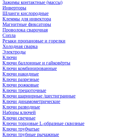
Зажимы контактные (массы)
Инверторы
Шланги кислородные
Клеммы для инвектора
Магнитные фиксаторы
Проволока сварочная
Сопла
Резаки пропановые и горелки
Холодная сварка
Электроды
Ключи
Ключи баллонные и гайковёрты
Ключи комбинированные
Ключи накидные
Ключи разрезные
Ключи рожковые
Ключи трещоточные
Ключи шарнирные /шестигранные
Ключи динамометрические
Ключи разводные
Наборы ключей
Ключи свечные
Ключи торцовые L-образные сквозные
Ключи трубчатые
Ключи трубные рычажные