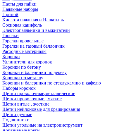
Пасты для пайки
Паяльные наборы
Припой
Кислота паяльная и Нашатырь
Сосновая канифоль
Электропаяльники и выжигатели
Горелки
Горелки кровельные
Горелки на газовый баллончик
Расходные материалы
Коронки
Удлинители для коронок
Коронки по бетону
Коронки и балеринки по дереву
Коронки по металлу
Коронки и балеринки по стеклу,камню и кафелю
Наборы коронок
Щетки проволочные,металлические
Щетки проволочные , мягкие
Щетки витые , жесткие
Щетки нейлоновые для браширования
Щетки ручные
Подшипники
Щетки угольные на электроинструмент
Абразивные круги