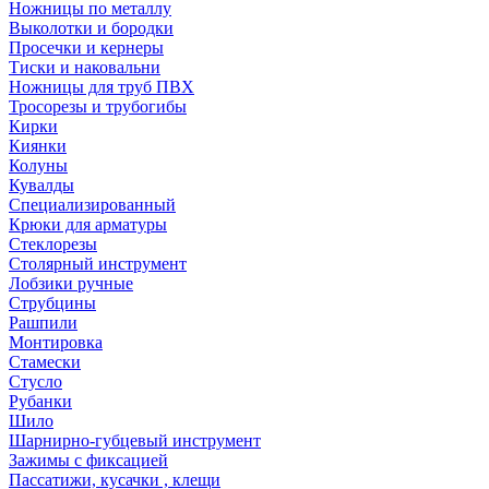
Ножницы по металлу
Выколотки и бородки
Просечки и кернеры
Тиски и наковальни
Ножницы для труб ПВХ
Тросорезы и трубогибы
Кирки
Киянки
Колуны
Кувалды
Специализированный
Крюки для арматуры
Стеклорезы
Столярный инструмент
Лобзики ручные
Струбцины
Рашпили
Монтировка
Стамески
Стусло
Рубанки
Шило
Шарнирно-губцевый инструмент
Зажимы с фиксацией
Пассатижи, кусачки , клещи