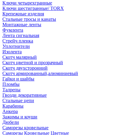
Ключи четырехгранные
Ключи шестигранные/ TORX
Крепежные изделия
Стальные тросы и канаты
Монтажные ленты
Фумлента
Лента сигнальная
Стрейч пленка
Уплотнители
Изолента
Скотч малярный
Скотч цветной и прозрачный
Скотч двухсторонний
Скотч армированный,алюминиевый
Гайки и шайбы
Пломбы
Талрепы
Гвозди декоративные
Стальные цепи
Карабины
Анкера
Зажимы и коуши
Дюбели
Саморезы кровельные
Саморезы Кровельные Цветные