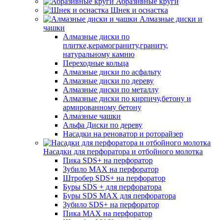
Абразивные круги
Шнек и оснастка
Алмазные диски и
чашки
Алмазные диски по
плитке,керамограниту,граниту,
натуральному камню
Переходные кольца
Алмазные диски по асфальту
Алмазные диски по дереву
Алмазные диски по металлу
Алмазные диски по кирпичу,бетону и
армированному бетону
Алмазные чашки
Альфа Диски по дереву
Насадки на реноватор и роторайзер
Насадки для перфоратора и отбойного молотка
Пика SDS+ на перфоратор
Зубило MAX на перфоратор
Штробер SDS+ на перфоратор
Буры SDS + для перфоратора
Буры SDS MAX для перфоратора
Зубило SDS+ на перфоратор
Пика MAX на перфоратор