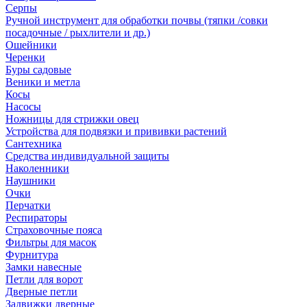
Серпы
Ручной инструмент для обработки почвы (тяпки /совки
посадочные / рыхлители и др.)
Ошейники
Черенки
Буры садовые
Веники и метла
Косы
Насосы
Ножницы для стрижки овец
Устройства для подвязки и прививки растений
Сантехника
Средства индивидуальной защиты
Наколенники
Наушники
Очки
Перчатки
Респираторы
Страховочные пояса
Фильтры для масок
Фурнитура
Замки навесные
Петли для ворот
Дверные петли
Задвижки дверные