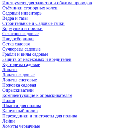
Инструмент для зачистки и обжима проводов
Съёмники стопорных колец
Садовый инвентарь
Ведра и тазы
Строительные и Садовые тачки
Кормушки и поилки
Секаторы садовые
Плодосборники
Сетка садовая
Сучкорезы садовые
Грабли и вилы садовые
Защита от насекомых и вредителей
Кусторезы садовые
Лопаты
Лопаты садовые
Лопаты снеговые
Ножовка садовая
Опрыскиватели
Комплектующие к опрыскивателям
Полив
Шланги для полива
Капельный полив
Переходники и пистолеты для полива
Лейки
Хомуты червячные