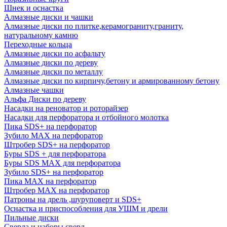
Шнек и оснастка
Алмазные диски и чашки
Алмазные диски по плитке,керамограниту,граниту,
натуральному камню
Переходные кольца
Алмазные диски по асфальту
Алмазные диски по дереву
Алмазные диски по металлу
Алмазные диски по кирпичу,бетону и армированному бетону
Алмазные чашки
Альфа Диски по дереву
Насадки на реноватор и роторайзер
Насадки для перфоратора и отбойного молотка
Пика SDS+ на перфоратор
Зубило MAX на перфоратор
Штробер SDS+ на перфоратор
Буры SDS + для перфоратора
Буры SDS MAX для перфоратора
Зубило SDS+ на перфоратор
Пика MAX на перфоратор
Штробер MAX на перфоратор
Патроны на дрель ,шуруповерт и SDS+
Оснастка и приспособления для УШМ и дрели
Пильные диски
Сверла и наборы сверл