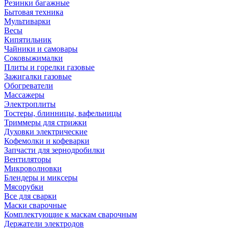
Резинки багажные
Бытовая техника
Мультиварки
Весы
Кипятильник
Чайники и самовары
Соковыжималки
Плиты и горелки газовые
Зажигалки газовые
Обогреватели
Массажеры
Электроплиты
Тостеры, блинницы, вафельницы
Триммеры для стрижки
Духовки электрические
Кофемолки и кофеварки
Запчасти для зернодробилки
Вентиляторы
Микроволновки
Блендеры и миксеры
Мясорубки
Все для сварки
Маски сварочные
Комплектующие к маскам сварочным
Держатели электродов