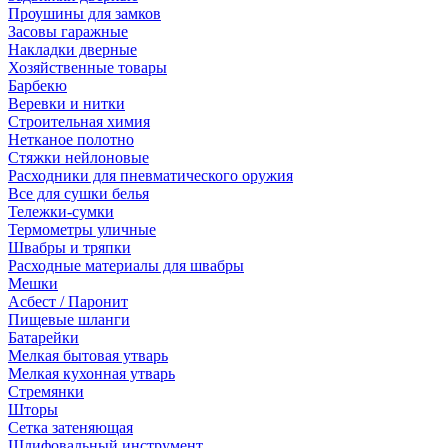
Проушины для замков
Засовы гаражные
Накладки дверные
Хозяйственные товары
Барбекю
Веревки и нитки
Строительная химия
Нетканое полотно
Стяжки нейлоновые
Расходники для пневматического оружия
Все для сушки белья
Тележки-сумки
Термометры уличные
Швабры и тряпки
Расходные материалы для швабры
Мешки
Асбест / Паронит
Пищевые шланги
Батарейки
Мелкая бытовая утварь
Мелкая кухонная утварь
Стремянки
Шторы
Сетка затеняющая
Шлифовальный инструмент