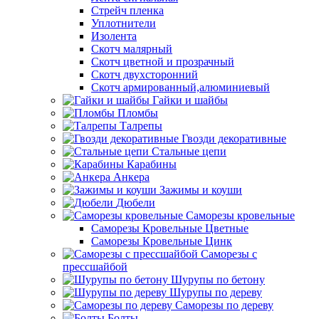
Стрейч пленка
Уплотнители
Изолента
Скотч малярный
Скотч цветной и прозрачный
Скотч двухсторонний
Скотч армированный,алюминиевый
Гайки и шайбы
Пломбы
Талрепы
Гвозди декоративные
Стальные цепи
Карабины
Анкера
Зажимы и коуши
Дюбели
Саморезы кровельные
Саморезы Кровельные Цветные
Саморезы Кровельные Цинк
Саморезы с
прессшайбой
Шурупы по бетону
Шурупы по дереву
Саморезы по дереву
Болты