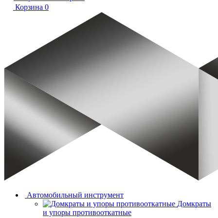
Корзина
0
Автомобильный инструмент
Домкраты
и упоры противооткатные