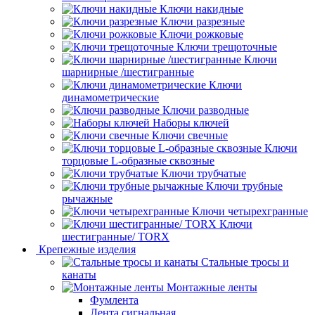
Ключи накидные
Ключи разрезные
Ключи рожковые
Ключи трещоточные
Ключи
шарнирные /шестигранные
Ключи
динамометрические
Ключи разводные
Наборы ключей
Ключи свечные
Ключи
торцовые L-образные сквозные
Ключи трубчатые
Ключи трубные
рычажные
Ключи четырехгранные
Ключи
шестигранные/ TORX
Крепежные изделия
Стальные тросы и
канаты
Монтажные ленты
Фумлента
Лента сигнальная