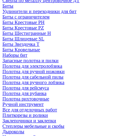
Сверла по металлу центровочное ДТ
Биты
Удлинители и переходники для бит
Биты с ограничителем
Биты Крестовые PH
Биты Крестовые PZ
Биты Шестигранные H
Биты Шлицевые SL
Биты Звездочка T
Биты Кровельные
Наборы бит
Запасные полотна и пилки
Полотна для электролобзика
Полотна для ручной ножовки
Полотна для сабельной пилы
Полотна для ручного лобзика
Полотна для рейсмуса
Полотна для рубанка
Полотна рихтовочные
Ручной инструмент
Все для отделочных работ
Плиткорезы и ролики
Заклепочники и заклепки
Степлеры мебельные и скобы
Дыроколы