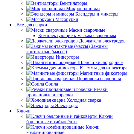
Вентиляторы
Микроволновки
Блендеры и миксеры
Мясорубки
Все для сварки
Маски сварочные
Комплектующие к маскам сварочным
Держатели электродов
Зажимы
контактные (массы)
Инверторы
Шланги кислородные
Клеммы для инвектора
Магнитные фиксаторы
Проволока сварочная
Сопла
Резаки
пропановые и горелки
Холодная сварка
Электроды
Ключи
Ключи
баллонные и гайковёрты
Ключи
комбинированные