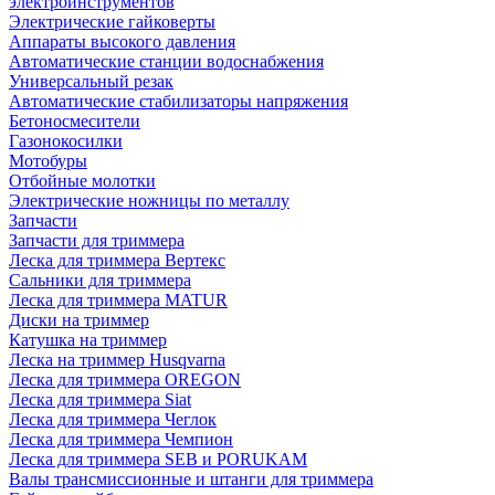
электроинструментов
Электрические гайковерты
Аппараты высокого давления
Автоматические станции водоснабжения
Универсальный резак
Автоматические стабилизаторы напряжения
Бетоносмесители
Газонокосилки
Мотобуры
Отбойные молотки
Электрические ножницы по металлу
Запчасти
Запчасти для триммера
Леска для триммера Вертекс
Сальники для триммера
Леска для триммера MATUR
Диски на триммер
Катушка на триммер
Леска на триммер Husqvarna
Леска для триммера OREGON
Леска для триммера Siat
Леска для триммера Чеглок
Леска для триммера Чемпион
Леска для триммера SEB и PORUKAM
Валы трансмиссионные и штанги для триммера