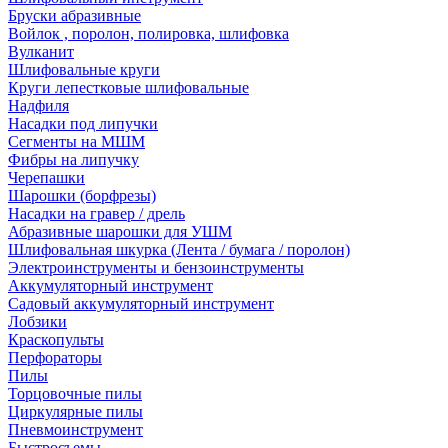
Бруски абразивные
Войлок , поролон, полировка, шлифовка
Вулканит
Шлифовальные круги
Круги лепестковые шлифовальные
Надфиля
Насадки под липучки
Сегменты на МШМ
Фибры на липучку
Черепашки
Шарошки (борфрезы)
Насадки на гравер / дрель
Абразивные шарошки для УШМ
Шлифовальная шкурка (Лента / бумага / поролон)
Электроинструменты и бензоинструменты
Аккумуляторный инструмент
Садовый аккумуляторный инструмент
Лобзики
Краскопульты
Перфораторы
Пилы
Торцовочные пилы
Циркулярные пилы
Пневмоинструмент
Быстросъемы