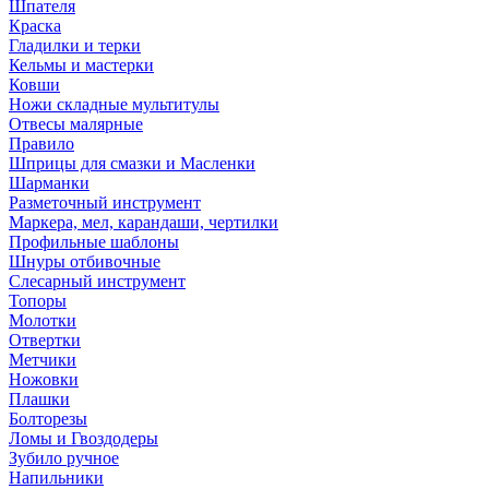
Шпателя
Краска
Гладилки и терки
Кельмы и мастерки
Ковши
Ножи складные мультитулы
Отвесы малярные
Правило
Шприцы для смазки и Масленки
Шарманки
Разметочный инструмент
Маркера, мел, карандаши, чертилки
Профильные шаблоны
Шнуры отбивочные
Слесарный инструмент
Топоры
Молотки
Отвертки
Метчики
Ножовки
Плашки
Болторезы
Ломы и Гвоздодеры
Зубило ручное
Напильники