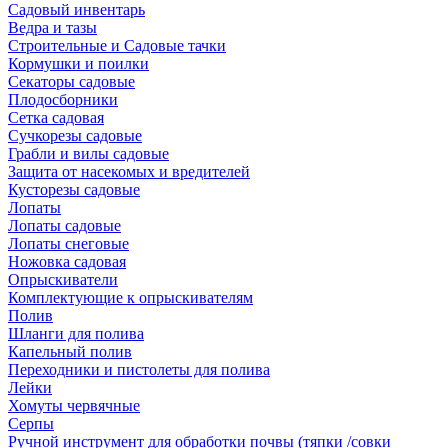
Садовый инвентарь
Ведра и тазы
Строительные и Садовые тачки
Кормушки и поилки
Секаторы садовые
Плодосборники
Сетка садовая
Сучкорезы садовые
Грабли и вилы садовые
Защита от насекомых и вредителей
Кусторезы садовые
Лопаты
Лопаты садовые
Лопаты снеговые
Ножовка садовая
Опрыскиватели
Комплектующие к опрыскивателям
Полив
Шланги для полива
Капельный полив
Переходники и пистолеты для полива
Лейки
Хомуты червячные
Серпы
Ручной инструмент для обработки почвы (тяпки /совки