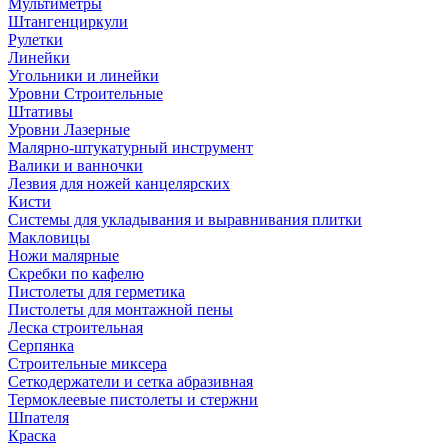
Мультиметры
Штангенциркули
Рулетки
Линейки
Угольники и линейки
Уровни Строительные
Штативы
Уровни Лазерные
Малярно-штукатурный инструмент
Валики и ванночки
Лезвия для ножей канцелярских
Кисти
Системы для укладывания и выравнивания плитки
Макловицы
Ножи малярные
Скребки по кафелю
Пистолеты для герметика
Пистолеты для монтажной пены
Леска строительная
Серпянка
Строительные миксера
Сеткодержатели и сетка абразивная
Термоклеевые пистолеты и стержни
Шпателя
Краска