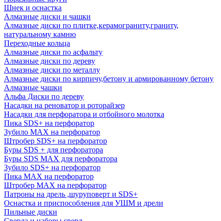
Шнек и оснастка
Алмазные диски и чашки
Алмазные диски по плитке,керамограниту,граниту,
натуральному камню
Переходные кольца
Алмазные диски по асфальту
Алмазные диски по дереву
Алмазные диски по металлу
Алмазные диски по кирпичу,бетону и армированному бетону
Алмазные чашки
Альфа Диски по дереву
Насадки на реноватор и роторайзер
Насадки для перфоратора и отбойного молотка
Пика SDS+ на перфоратор
Зубило MAX на перфоратор
Штробер SDS+ на перфоратор
Буры SDS + для перфоратора
Буры SDS MAX для перфоратора
Зубило SDS+ на перфоратор
Пика MAX на перфоратор
Штробер MAX на перфоратор
Патроны на дрель ,шуруповерт и SDS+
Оснастка и приспособления для УШМ и дрели
Пильные диски
Сверла и наборы сверл