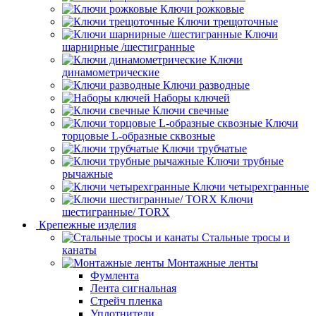
Ключи рожковые
Ключи трещоточные
Ключи
шарнирные /шестигранные
Ключи
динамометрические
Ключи разводные
Наборы ключей
Ключи свечные
Ключи
торцовые L-образные сквозные
Ключи трубчатые
Ключи трубные
рычажные
Ключи четырехгранные
Ключи
шестигранные/ TORX
Крепежные изделия
Стальные тросы и
канаты
Монтажные ленты
Фумлента
Лента сигнальная
Стрейч пленка
Уплотнители