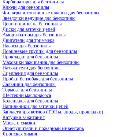
Карбюраторы для бензопилы
Ключи для бензопилы
Фильтры и топливные шланги для бензопилы
Звездочки ведущие для бензопилы
Цепи и шины на бензопилы
Диски для заточки цепей
Амортизаторы для бензопилы
Двигатели для триммера
Насосы для бензопилы
Поршневые группы для бензопилы
Прокладки для бензопилы
Маховики зажигания для бензопилы
Натяжители для бензопилы
Сцепления для бензопилы
Пробки бензобака для бензопилы
Сальники для бензопилы
Тормоза для бензопилы
Шестерни маслонасоса
Коленвалы для бензопилы
Напильники для заточки цепей
Запчасти для котлов (ТЭНы, аноды, прокладки)
Катушки зажигания
Масла и смазки
Огнетушители и пожарный инвентарь
Японская химия