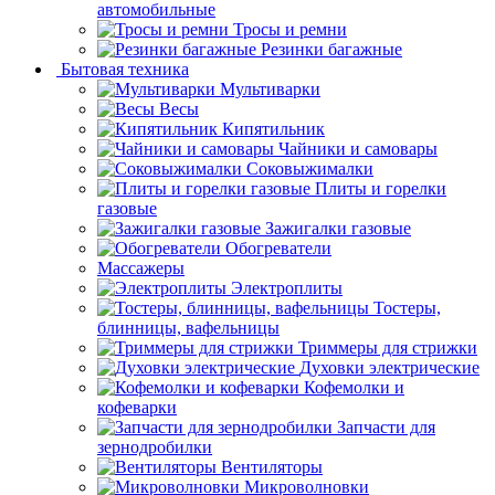
автомобильные
Тросы и ремни
Резинки багажные
Бытовая техника
Мультиварки
Весы
Кипятильник
Чайники и самовары
Соковыжималки
Плиты и горелки
газовые
Зажигалки газовые
Обогреватели
Массажеры
Электроплиты
Тостеры,
блинницы, вафельницы
Триммеры для стрижки
Духовки электрические
Кофемолки и
кофеварки
Запчасти для
зернодробилки
Вентиляторы
Микроволновки