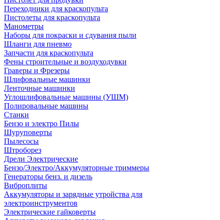
Переходники для краскопульта
Пистолеты для краскопульта
Манометры
Наборы для покраски и сдувания пыли
Шланги для пневмо
Запчасти для краскопульта
Фены строительные и воздуходувки
Граверы и Фрезеры
Шлифовальные машинки
Ленточные машинки
Углошлифовальные машины (УШМ)
Полировальные машины
Станки
Бензо и электро Пилы
Шуруповерты
Пылесосы
Штроборез
Дрели Электрические
Бензо/Электро/Аккумуляторные триммеры
Генераторы бенз. и дизель
Виброплиты
Аккумуляторы и зарядные утройства для
электроинструментов
Электрические гайковерты