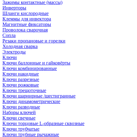
Зажимы контактные (массы)
Инверторы
Шланги кислородные
Клеммы для инвектора
Магнитные фиксаторы
Проволока сварочная
Сопла
Резаки пропановые и горелки
Холодная сварка
Электроды
Ключи
Ключи баллонные и гайковёрты
Ключи комбинированные
Ключи накидные
Ключи разрезные
Ключи рожковые
Ключи трещоточные
Ключи шарнирные /шестигранные
Ключи динамометрические
Ключи разводные
Наборы ключей
Ключи свечные
Ключи торцовые L-образные сквозные
Ключи трубчатые
Ключи трубные рычажные