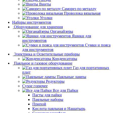
Винты
Саморез по металлу
Проволока вязальная
Уголки
Наборы инструментов
Оборудование для хранения
Органайзеры
Ящики для
инструментов
Сумки и пояса
для инструментов
Электрика и Осветительные приборы
Конденсаторы
Паяльное и газовое оборудование
Газ для портативных
плит
Паяльные лампы
Редукторы
Сухое горючее
Все для Пайки
Пасты для пайки
Паяльные наборы
Припой
Кислота паяльная и Нашатырь