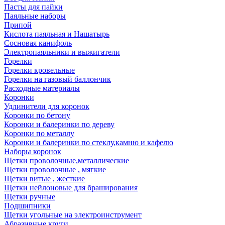
Пасты для пайки
Паяльные наборы
Припой
Кислота паяльная и Нашатырь
Сосновая канифоль
Электропаяльники и выжигатели
Горелки
Горелки кровельные
Горелки на газовый баллончик
Расходные материалы
Коронки
Удлинители для коронок
Коронки по бетону
Коронки и балеринки по дереву
Коронки по металлу
Коронки и балеринки по стеклу,камню и кафелю
Наборы коронок
Щетки проволочные,металлические
Щетки проволочные , мягкие
Щетки витые , жесткие
Щетки нейлоновые для браширования
Щетки ручные
Подшипники
Щетки угольные на электроинструмент
Абразивные круги