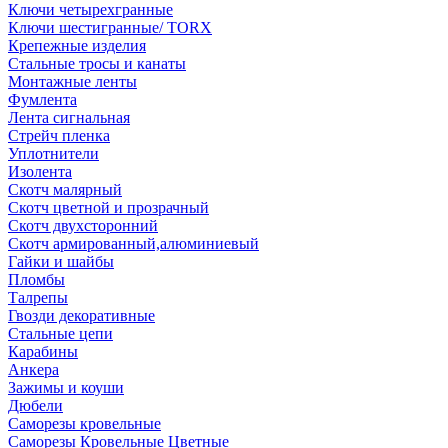
Ключи четырехгранные
Ключи шестигранные/ TORX
Крепежные изделия
Стальные тросы и канаты
Монтажные ленты
Фумлента
Лента сигнальная
Стрейч пленка
Уплотнители
Изолента
Скотч малярный
Скотч цветной и прозрачный
Скотч двухсторонний
Скотч армированный,алюминиевый
Гайки и шайбы
Пломбы
Талрепы
Гвозди декоративные
Стальные цепи
Карабины
Анкера
Зажимы и коуши
Дюбели
Саморезы кровельные
Саморезы Кровельные Цветные