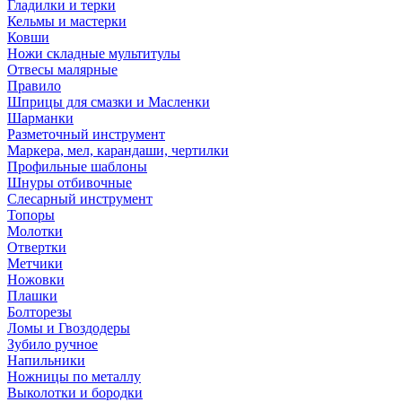
Гладилки и терки
Кельмы и мастерки
Ковши
Ножи складные мультитулы
Отвесы малярные
Правило
Шприцы для смазки и Масленки
Шарманки
Разметочный инструмент
Маркера, мел, карандаши, чертилки
Профильные шаблоны
Шнуры отбивочные
Слесарный инструмент
Топоры
Молотки
Отвертки
Метчики
Ножовки
Плашки
Болторезы
Ломы и Гвоздодеры
Зубило ручное
Напильники
Ножницы по металлу
Выколотки и бородки