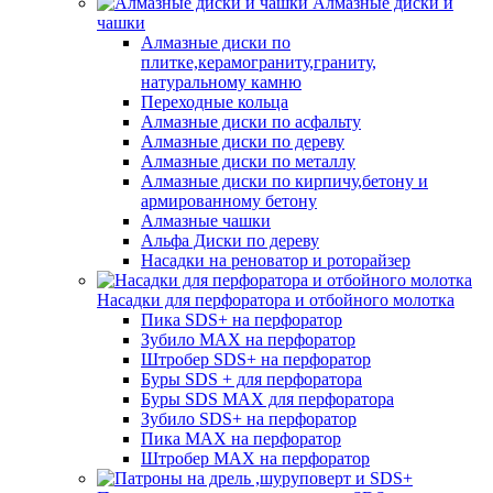
Алмазные диски и
чашки
Алмазные диски по
плитке,керамограниту,граниту,
натуральному камню
Переходные кольца
Алмазные диски по асфальту
Алмазные диски по дереву
Алмазные диски по металлу
Алмазные диски по кирпичу,бетону и
армированному бетону
Алмазные чашки
Альфа Диски по дереву
Насадки на реноватор и роторайзер
Насадки для перфоратора и отбойного молотка
Пика SDS+ на перфоратор
Зубило MAX на перфоратор
Штробер SDS+ на перфоратор
Буры SDS + для перфоратора
Буры SDS MAX для перфоратора
Зубило SDS+ на перфоратор
Пика MAX на перфоратор
Штробер MAX на перфоратор