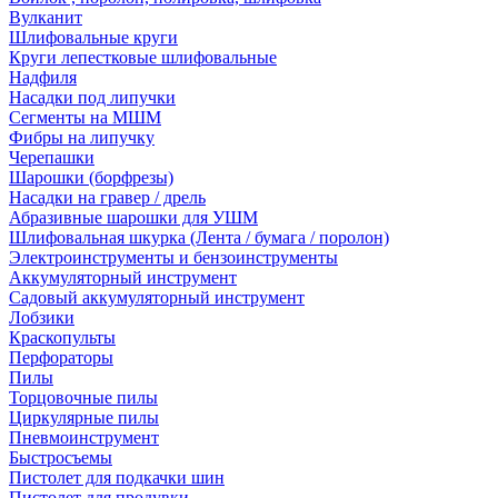
Вулканит
Шлифовальные круги
Круги лепестковые шлифовальные
Надфиля
Насадки под липучки
Сегменты на МШМ
Фибры на липучку
Черепашки
Шарошки (борфрезы)
Насадки на гравер / дрель
Абразивные шарошки для УШМ
Шлифовальная шкурка (Лента / бумага / поролон)
Электроинструменты и бензоинструменты
Аккумуляторный инструмент
Садовый аккумуляторный инструмент
Лобзики
Краскопульты
Перфораторы
Пилы
Торцовочные пилы
Циркулярные пилы
Пневмоинструмент
Быстросъемы
Пистолет для подкачки шин
Пистолет для продувки