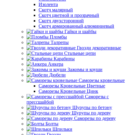
Изолента
Скотч малярный
Скотч цветной и прозрачный
Скотч двухсторонний
Скотч армированный,алюминиевый
Гайки и шайбы
Пломбы
Талрепы
Гвозди декоративные
Стальные цепи
Карабины
Анкера
Зажимы и коуши
Дюбели
Саморезы кровельные
Саморезы Кровельные Цветные
Саморезы Кровельные Цинк
Саморезы с
прессшайбой
Шурупы по бетону
Шурупы по дереву
Саморезы по дереву
Болты
Шпильки
Гвозди