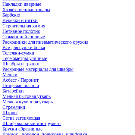
Накладки дверные
Хозяйственные товары
Барбекю
Веревки и нитки
Строительная химия
Нетканое полотно
Стяжки нейлоновые
Расходники для пневматического оружия
Все для сушки белья
Тележки-сумки
Термометры уличные
Швабры и тряпки
Расходные материалы для швабры
Мешки
Асбест / Паронит
Пищевые шланги
Батарейки
Мелкая бытовая утварь
Мелкая кухонная утварь
Стремянки
Шторы
Сетка затеняющая
Шлифовальный инструмент
Бруски абразивные
Войлок , поролон, полировка, шлифовка