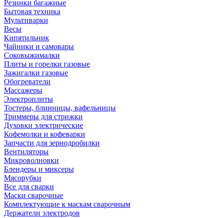
Резинки багажные
Бытовая техника
Мультиварки
Весы
Кипятильник
Чайники и самовары
Соковыжималки
Плиты и горелки газовые
Зажигалки газовые
Обогреватели
Массажеры
Электроплиты
Тостеры, блинницы, вафельницы
Триммеры для стрижки
Духовки электрические
Кофемолки и кофеварки
Запчасти для зернодробилки
Вентиляторы
Микроволновки
Блендеры и миксеры
Мясорубки
Все для сварки
Маски сварочные
Комплектующие к маскам сварочным
Держатели электродов