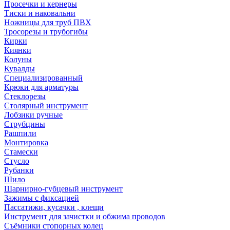
Просечки и кернеры
Тиски и наковальни
Ножницы для труб ПВХ
Тросорезы и трубогибы
Кирки
Киянки
Колуны
Кувалды
Специализированный
Крюки для арматуры
Стеклорезы
Столярный инструмент
Лобзики ручные
Струбцины
Рашпили
Монтировка
Стамески
Стусло
Рубанки
Шило
Шарнирно-губцевый инструмент
Зажимы с фиксацией
Пассатижи, кусачки , клещи
Инструмент для зачистки и обжима проводов
Съёмники стопорных колец