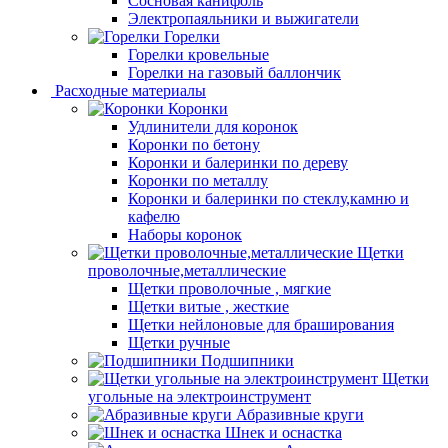
Сосновая канифоль
Электропаяльники и выжигатели
Горелки
Горелки кровельные
Горелки на газовый баллончик
Расходные материалы
Коронки
Удлинители для коронок
Коронки по бетону
Коронки и балеринки по дереву
Коронки по металлу
Коронки и балеринки по стеклу,камню и
кафелю
Наборы коронок
Щетки
проволочные,металлические
Щетки проволочные , мягкие
Щетки витые , жесткие
Щетки нейлоновые для браширования
Щетки ручные
Подшипники
Щетки
угольные на электроинструмент
Абразивные круги
Шнек и оснастка