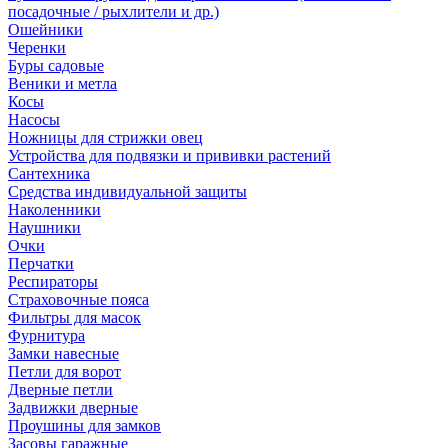
посадочные / рыхлители и др.)
Ошейники
Черенки
Буры садовые
Веники и метла
Косы
Насосы
Ножницы для стрижки овец
Устройства для подвязки и прививки растений
Сантехника
Средства индивидуальной защиты
Наколенники
Наушники
Очки
Перчатки
Респираторы
Страховочные пояса
Фильтры для масок
Фурнитура
Замки навесные
Петли для ворот
Дверные петли
Задвижки дверные
Проушины для замков
Засовы гаражные