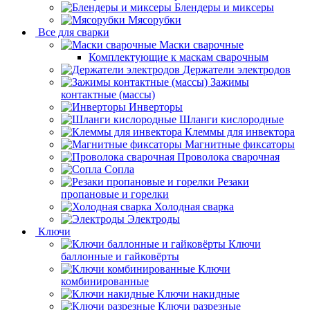
Блендеры и миксеры
Мясорубки
Все для сварки
Маски сварочные
Комплектующие к маскам сварочным
Держатели электродов
Зажимы
контактные (массы)
Инверторы
Шланги кислородные
Клеммы для инвектора
Магнитные фиксаторы
Проволока сварочная
Сопла
Резаки
пропановые и горелки
Холодная сварка
Электроды
Ключи
Ключи
баллонные и гайковёрты
Ключи
комбинированные
Ключи накидные
Ключи разрезные