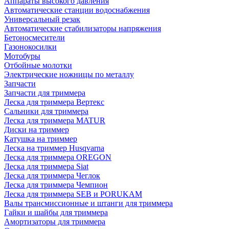
Аппараты высокого давления
Автоматические станции водоснабжения
Универсальный резак
Автоматические стабилизаторы напряжения
Бетоносмесители
Газонокосилки
Мотобуры
Отбойные молотки
Электрические ножницы по металлу
Запчасти
Запчасти для триммера
Леска для триммера Вертекс
Сальники для триммера
Леска для триммера MATUR
Диски на триммер
Катушка на триммер
Леска на триммер Husqvarna
Леска для триммера OREGON
Леска для триммера Siat
Леска для триммера Чеглок
Леска для триммера Чемпион
Леска для триммера SEB и PORUKAM
Валы трансмиссионные и штанги для триммера
Гайки и шайбы для триммера
Амортизаторы для триммера