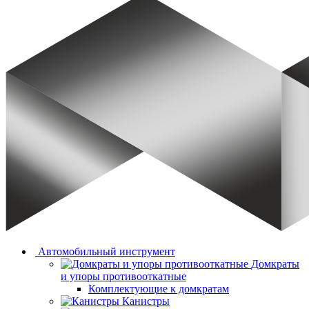
Автомобильный инструмент
Домкраты
и упоры противооткатные
Комплектующие к домкратам
Канистры