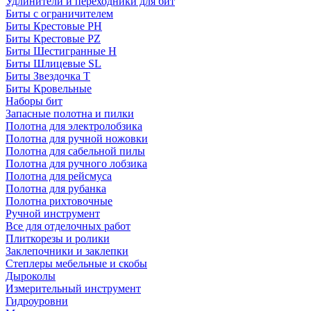
Удлинители и переходники для бит
Биты с ограничителем
Биты Крестовые PH
Биты Крестовые PZ
Биты Шестигранные H
Биты Шлицевые SL
Биты Звездочка T
Биты Кровельные
Наборы бит
Запасные полотна и пилки
Полотна для электролобзика
Полотна для ручной ножовки
Полотна для сабельной пилы
Полотна для ручного лобзика
Полотна для рейсмуса
Полотна для рубанка
Полотна рихтовочные
Ручной инструмент
Все для отделочных работ
Плиткорезы и ролики
Заклепочники и заклепки
Степлеры мебельные и скобы
Дыроколы
Измерительный инструмент
Гидроуровни