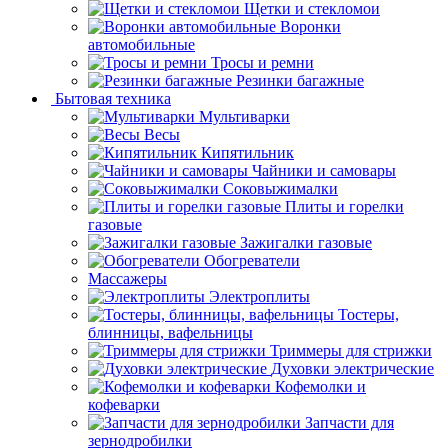
Щетки и стекломои
Воронки
автомобильные
Тросы и ремни
Резинки багажные
Бытовая техника
Мультиварки
Весы
Кипятильник
Чайники и самовары
Соковыжималки
Плиты и горелки
газовые
Зажигалки газовые
Обогреватели
Массажеры
Электроплиты
Тостеры,
блинницы, вафельницы
Триммеры для стрижки
Духовки электрические
Кофемолки и
кофеварки
Запчасти для
зернодробилки