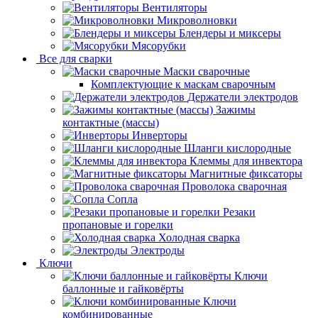
Вентиляторы
Микроволновки
Блендеры и миксеры
Мясорубки
Все для сварки
Маски сварочные
Комплектующие к маскам сварочным
Держатели электродов
Зажимы
контактные (массы)
Инверторы
Шланги кислородные
Клеммы для инвектора
Магнитные фиксаторы
Проволока сварочная
Сопла
Резаки
пропановые и горелки
Холодная сварка
Электроды
Ключи
Ключи
баллонные и гайковёрты
Ключи
комбинированные