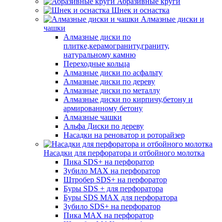
Абразивные круги
Шнек и оснастка
Алмазные диски и
чашки
Алмазные диски по
плитке,керамограниту,граниту,
натуральному камню
Переходные кольца
Алмазные диски по асфальту
Алмазные диски по дереву
Алмазные диски по металлу
Алмазные диски по кирпичу,бетону и
армированному бетону
Алмазные чашки
Альфа Диски по дереву
Насадки на реноватор и роторайзер
Насадки для перфоратора и отбойного молотка
Пика SDS+ на перфоратор
Зубило MAX на перфоратор
Штробер SDS+ на перфоратор
Буры SDS + для перфоратора
Буры SDS MAX для перфоратора
Зубило SDS+ на перфоратор
Пика MAX на перфоратор