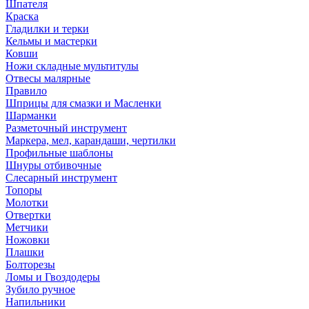
Шпателя
Краска
Гладилки и терки
Кельмы и мастерки
Ковши
Ножи складные мультитулы
Отвесы малярные
Правило
Шприцы для смазки и Масленки
Шарманки
Разметочный инструмент
Маркера, мел, карандаши, чертилки
Профильные шаблоны
Шнуры отбивочные
Слесарный инструмент
Топоры
Молотки
Отвертки
Метчики
Ножовки
Плашки
Болторезы
Ломы и Гвоздодеры
Зубило ручное
Напильники