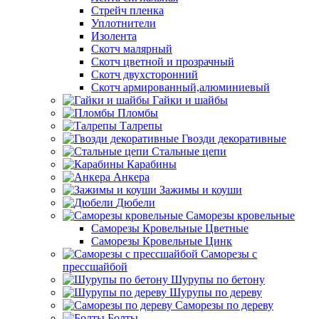
Стрейч пленка
Уплотнители
Изолента
Скотч малярный
Скотч цветной и прозрачный
Скотч двухсторонний
Скотч армированный,алюминиевый
Гайки и шайбы
Пломбы
Талрепы
Гвозди декоративные
Стальные цепи
Карабины
Анкера
Зажимы и коуши
Дюбели
Саморезы кровельные
Саморезы Кровельные Цветные
Саморезы Кровельные Цинк
Саморезы с
прессшайбой
Шурупы по бетону
Шурупы по дереву
Саморезы по дереву
Болты