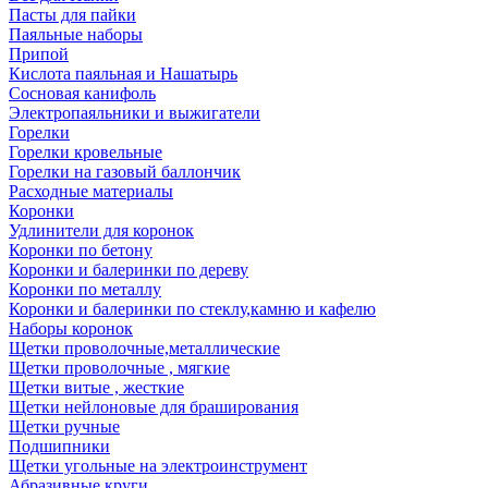
Пасты для пайки
Паяльные наборы
Припой
Кислота паяльная и Нашатырь
Сосновая канифоль
Электропаяльники и выжигатели
Горелки
Горелки кровельные
Горелки на газовый баллончик
Расходные материалы
Коронки
Удлинители для коронок
Коронки по бетону
Коронки и балеринки по дереву
Коронки по металлу
Коронки и балеринки по стеклу,камню и кафелю
Наборы коронок
Щетки проволочные,металлические
Щетки проволочные , мягкие
Щетки витые , жесткие
Щетки нейлоновые для браширования
Щетки ручные
Подшипники
Щетки угольные на электроинструмент
Абразивные круги