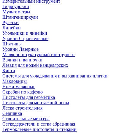
Измерительный инструмент
Гидроуровни
Мультиметры
Штангенциркули
Рулетки
Линейки
Угольники и линейки
Уровни Строительные
Штативы
Уровни Лазерные
Малярно-штукатурный инструмент
Валики и ванночки
Лезвия для ножей канцелярских
Кисти
Системы для укладывания и выравнивания плитки
Макловицы
Ножи малярные
Скребки по кафелю
Пистолеты для герметика
Пистолеты для монтажной пены
Леска строительная
Серпянка
Строительные миксера
Сеткодержатели и сетка абразивная
Термоклеевые пистолеты и стержни