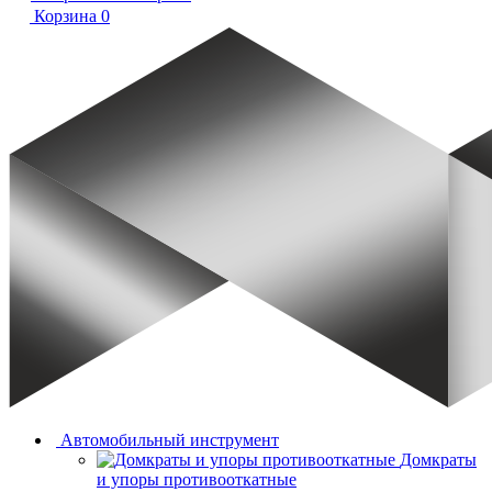
Корзина
0
Автомобильный инструмент
Домкраты
и упоры противооткатные