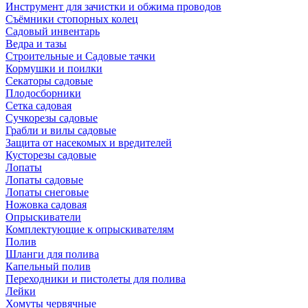
Инструмент для зачистки и обжима проводов
Съёмники стопорных колец
Садовый инвентарь
Ведра и тазы
Строительные и Садовые тачки
Кормушки и поилки
Секаторы садовые
Плодосборники
Сетка садовая
Сучкорезы садовые
Грабли и вилы садовые
Защита от насекомых и вредителей
Кусторезы садовые
Лопаты
Лопаты садовые
Лопаты снеговые
Ножовка садовая
Опрыскиватели
Комплектующие к опрыскивателям
Полив
Шланги для полива
Капельный полив
Переходники и пистолеты для полива
Лейки
Хомуты червячные