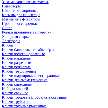
Зажимы контактные (массы)
Инверторы
Шланги кислородные
Клеммы для инвектора
Магнитные фиксаторы
Проволока сварочная
Сопла
Резаки пропановые и горелки
Холодная сварка
Электроды
Ключи
Ключи баллонные и гайковёрты
Ключи комбинированные
Ключи накидные
Ключи разрезные
Ключи рожковые
Ключи трещоточные
Ключи шарнирные /шестигранные
Ключи динамометрические
Ключи разводные
Наборы ключей
Ключи свечные
Ключи торцовые L-образные сквозные
Ключи трубчатые
Ключи трубные рычажные