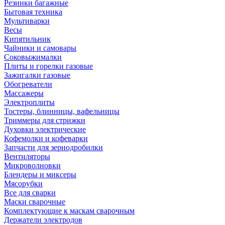
Резинки багажные
Бытовая техника
Мультиварки
Весы
Кипятильник
Чайники и самовары
Соковыжималки
Плиты и горелки газовые
Зажигалки газовые
Обогреватели
Массажеры
Электроплиты
Тостеры, блинницы, вафельницы
Триммеры для стрижки
Духовки электрические
Кофемолки и кофеварки
Запчасти для зернодробилки
Вентиляторы
Микроволновки
Блендеры и миксеры
Мясорубки
Все для сварки
Маски сварочные
Комплектующие к маскам сварочным
Держатели электродов