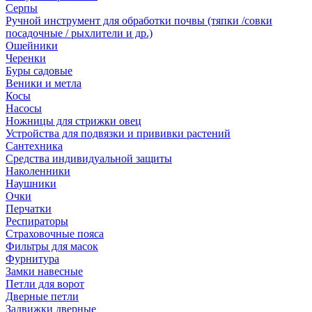
Серпы
Ручной инструмент для обработки почвы (тяпки /совки
посадочные / рыхлители и др.)
Ошейники
Черенки
Буры садовые
Веники и метла
Косы
Насосы
Ножницы для стрижки овец
Устройства для подвязки и прививки растений
Сантехника
Средства индивидуальной защиты
Наколенники
Наушники
Очки
Перчатки
Респираторы
Страховочные пояса
Фильтры для масок
Фурнитура
Замки навесные
Петли для ворот
Дверные петли
Задвижки дверные