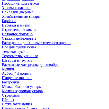
Проушины для замков
Засовы гаражные
Накладки дверные
Хозяйственные товары
Барбекю
Веревки и нитки
Строительная химия
Нетканое полотно
Стяжки нейлоновые
Расходники для пневматического оружия
Все для сушки белья
Тележки-сумки
Термометры уличные
Швабры и тряпки
Расходные материалы для швабры
Мешки
Асбест / Паронит
Пищевые шланги
Батарейки
Мелкая бытовая утварь
Мелкая кухонная утварь
Стремянки
Шторы
Сетка затеняющая
Шлифовальный инструмент