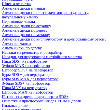
Шнек и оснастка
Алмазные диски и чашки
Алмазные диски по плитке,керамограниту,граниту,
натуральному камню
Переходные кольца
Алмазные диски по асфальту
Алмазные диски по дереву
Алмазные диски по металлу
Алмазные диски по кирпичу,бетону и армированному бетону
Алмазные чашки
Альфа Диски по дереву
Насадки на реноватор и роторайзер
Насадки для перфоратора и отбойного молотка
Пика SDS+ на перфоратор
Зубило MAX на перфоратор
Штробер SDS+ на перфоратор
Буры SDS + для перфоратора
Буры SDS MAX для перфоратора
Зубило SDS+ на перфоратор
Пика MAX на перфоратор
Штробер MAX на перфоратор
Патроны на дрель ,шуруповерт и SDS+
Оснастка и приспособления для УШМ и дрели
Пильные диски
Сверла и наборы сверл