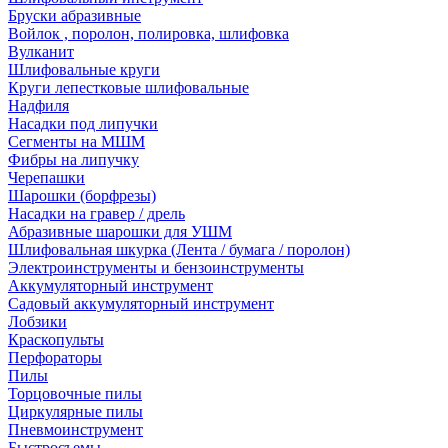
Бруски абразивные
Войлок , поролон, полировка, шлифовка
Вулканит
Шлифовальные круги
Круги лепестковые шлифовальные
Надфиля
Насадки под липучки
Сегменты на МШМ
Фибры на липучку
Черепашки
Шарошки (борфрезы)
Насадки на гравер / дрель
Абразивные шарошки для УШМ
Шлифовальная шкурка (Лента / бумага / поролон)
Электроинструменты и бензоинструменты
Аккумуляторный инструмент
Садовый аккумуляторный инструмент
Лобзики
Краскопульты
Перфораторы
Пилы
Торцовочные пилы
Циркулярные пилы
Пневмоинструмент
Быстросъемы