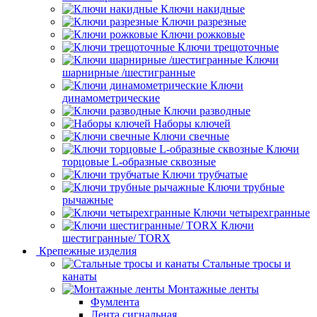
Ключи накидные
Ключи разрезные
Ключи рожковые
Ключи трещоточные
Ключи
шарнирные /шестигранные
Ключи
динамометрические
Ключи разводные
Наборы ключей
Ключи свечные
Ключи
торцовые L-образные сквозные
Ключи трубчатые
Ключи трубные
рычажные
Ключи четырехгранные
Ключи
шестигранные/ TORX
Крепежные изделия
Стальные тросы и
канаты
Монтажные ленты
Фумлента
Лента сигнальная