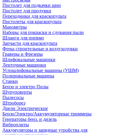
Пистолет для подкачки шин
Пистолет для продувки
Переходники для краскопульта
Пистолеты для краскопульта
Манометры
Наборы для покраски и сдувания пыли
Шланги для пневмо
Запчасти для краскопульта
Фены строительные и воздуходувки
Граверы и Фрезеры
Шлифовальные машинки
Ленточные машинки
Углошлифовальные машины (УШМ)
Полировальные машины
Станки
Бензо и электро Пилы
Шуруповерты
Пылесосы
Штроборез
Дрели Электрические
Бензо/Электро/Аккумуляторные триммеры
Генераторы бенз. и дизель
Виброплиты
Аккумуляторы и зарядные утройства для