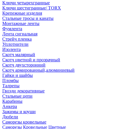
Ключи четырехгранные
Ключи шестигранные/ TORX
Крепежные изделия
Стальные тросы и канаты
Монтажные ленты
Фумлента
Лента сигнальная
Стрейч пленка
Уплотнители
Изолента
Скотч малярный
Скотч цветной и прозрачный
Скотч двухсторонний
Скотч армированный,алюминиевый
Гайки и шайбы
Пломбы
Талрепы
Гвозди декоративные
Стальные цепи
Карабины
Анкера
Зажимы и коуши
Дюбели
Саморезы кровельные
Саморезы Кровельные Цветные