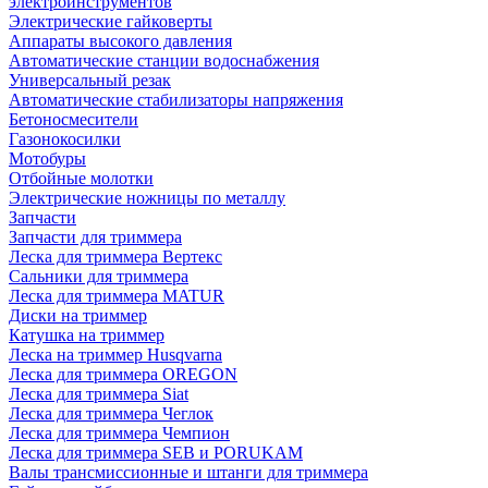
электроинструментов
Электрические гайковерты
Аппараты высокого давления
Автоматические станции водоснабжения
Универсальный резак
Автоматические стабилизаторы напряжения
Бетоносмесители
Газонокосилки
Мотобуры
Отбойные молотки
Электрические ножницы по металлу
Запчасти
Запчасти для триммера
Леска для триммера Вертекс
Сальники для триммера
Леска для триммера MATUR
Диски на триммер
Катушка на триммер
Леска на триммер Husqvarna
Леска для триммера OREGON
Леска для триммера Siat
Леска для триммера Чеглок
Леска для триммера Чемпион
Леска для триммера SEB и PORUKAM
Валы трансмиссионные и штанги для триммера