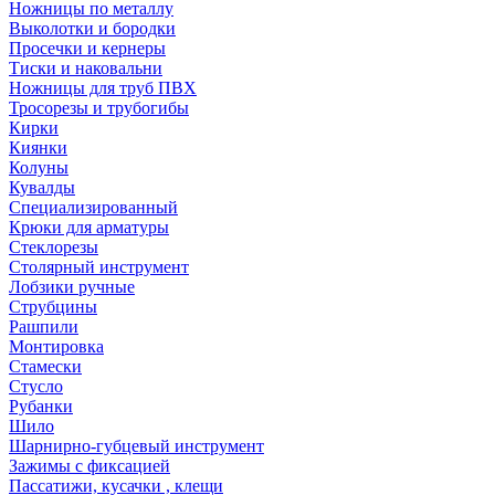
Ножницы по металлу
Выколотки и бородки
Просечки и кернеры
Тиски и наковальни
Ножницы для труб ПВХ
Тросорезы и трубогибы
Кирки
Киянки
Колуны
Кувалды
Специализированный
Крюки для арматуры
Стеклорезы
Столярный инструмент
Лобзики ручные
Струбцины
Рашпили
Монтировка
Стамески
Стусло
Рубанки
Шило
Шарнирно-губцевый инструмент
Зажимы с фиксацией
Пассатижи, кусачки , клещи