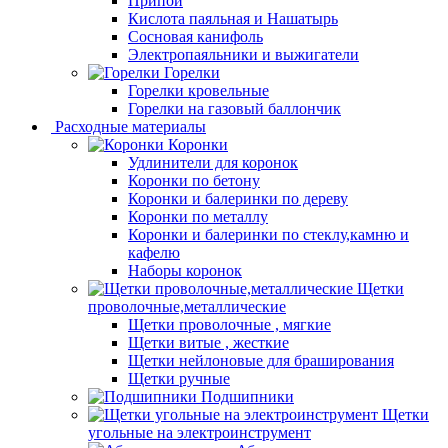
Припой
Кислота паяльная и Нашатырь
Сосновая канифоль
Электропаяльники и выжигатели
Горелки
Горелки кровельные
Горелки на газовый баллончик
Расходные материалы
Коронки
Удлинители для коронок
Коронки по бетону
Коронки и балеринки по дереву
Коронки по металлу
Коронки и балеринки по стеклу,камню и
кафелю
Наборы коронок
Щетки
проволочные,металлические
Щетки проволочные , мягкие
Щетки витые , жесткие
Щетки нейлоновые для браширования
Щетки ручные
Подшипники
Щетки
угольные на электроинструмент