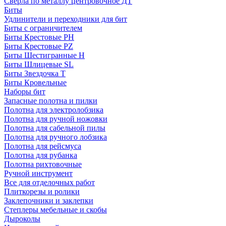
Сверла по металлу центровочное ДТ
Биты
Удлинители и переходники для бит
Биты с ограничителем
Биты Крестовые PH
Биты Крестовые PZ
Биты Шестигранные H
Биты Шлицевые SL
Биты Звездочка T
Биты Кровельные
Наборы бит
Запасные полотна и пилки
Полотна для электролобзика
Полотна для ручной ножовки
Полотна для сабельной пилы
Полотна для ручного лобзика
Полотна для рейсмуса
Полотна для рубанка
Полотна рихтовочные
Ручной инструмент
Все для отделочных работ
Плиткорезы и ролики
Заклепочники и заклепки
Степлеры мебельные и скобы
Дыроколы