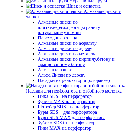
Абразивные круги
Шнек и оснастка
Алмазные диски и
чашки
Алмазные диски по
плитке,керамограниту,граниту,
натуральному камню
Переходные кольца
Алмазные диски по асфальту
Алмазные диски по дереву
Алмазные диски по металлу
Алмазные диски по кирпичу,бетону и
армированному бетону
Алмазные чашки
Альфа Диски по дереву
Насадки на реноватор и роторайзер
Насадки для перфоратора и отбойного молотка
Пика SDS+ на перфоратор
Зубило MAX на перфоратор
Штробер SDS+ на перфоратор
Буры SDS + для перфоратора
Буры SDS MAX для перфоратора
Зубило SDS+ на перфоратор
Пика MAX на перфоратор