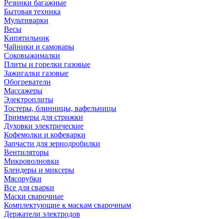
Резинки багажные
Бытовая техника
Мультиварки
Весы
Кипятильник
Чайники и самовары
Соковыжималки
Плиты и горелки газовые
Зажигалки газовые
Обогреватели
Массажеры
Электроплиты
Тостеры, блинницы, вафельницы
Триммеры для стрижки
Духовки электрические
Кофемолки и кофеварки
Запчасти для зернодробилки
Вентиляторы
Микроволновки
Блендеры и миксеры
Мясорубки
Все для сварки
Маски сварочные
Комплектующие к маскам сварочным
Держатели электродов