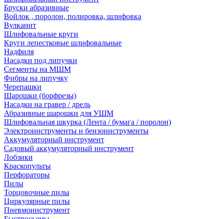
Бруски абразивные
Войлок , поролон, полировка, шлифовка
Вулканит
Шлифовальные круги
Круги лепестковые шлифовальные
Надфиля
Насадки под липучки
Сегменты на МШМ
Фибры на липучку
Черепашки
Шарошки (борфрезы)
Насадки на гравер / дрель
Абразивные шарошки для УШМ
Шлифовальная шкурка (Лента / бумага / поролон)
Электроинструменты и бензоинструменты
Аккумуляторный инструмент
Садовый аккумуляторный инструмент
Лобзики
Краскопульты
Перфораторы
Пилы
Торцовочные пилы
Циркулярные пилы
Пневмоинструмент
Быстросъемы