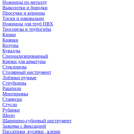
Ножницы по металлу
Выколотки и бородки
Просечки и кернеры
Тиски и наковальни
Ножницы для труб ПВХ
Тросорезы и трубогибы
Кирки
Киянки
Колуны
Кувалды
Специализированный
Крюки для арматуры
Стеклорезы
Столярный инструмент
Лобзики ручные
Струбцины
Рашпили
Монтировка
Стамески
Стусло
Рубанки
Шило
Шарнирно-губцевый инструмент
Зажимы с фиксацией
Пассатижи, кусачки , клещи