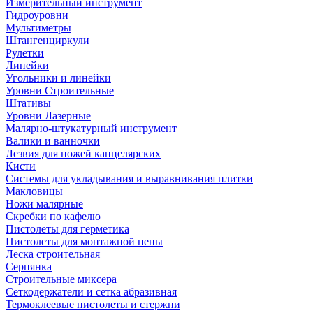
Измерительный инструмент
Гидроуровни
Мультиметры
Штангенциркули
Рулетки
Линейки
Угольники и линейки
Уровни Строительные
Штативы
Уровни Лазерные
Малярно-штукатурный инструмент
Валики и ванночки
Лезвия для ножей канцелярских
Кисти
Системы для укладывания и выравнивания плитки
Макловицы
Ножи малярные
Скребки по кафелю
Пистолеты для герметика
Пистолеты для монтажной пены
Леска строительная
Серпянка
Строительные миксера
Сеткодержатели и сетка абразивная
Термоклеевые пистолеты и стержни