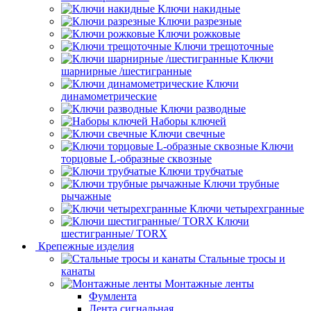
Ключи накидные
Ключи разрезные
Ключи рожковые
Ключи трещоточные
Ключи
шарнирные /шестигранные
Ключи
динамометрические
Ключи разводные
Наборы ключей
Ключи свечные
Ключи
торцовые L-образные сквозные
Ключи трубчатые
Ключи трубные
рычажные
Ключи четырехгранные
Ключи
шестигранные/ TORX
Крепежные изделия
Стальные тросы и
канаты
Монтажные ленты
Фумлента
Лента сигнальная