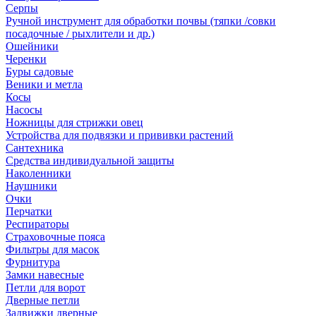
Серпы
Ручной инструмент для обработки почвы (тяпки /совки
посадочные / рыхлители и др.)
Ошейники
Черенки
Буры садовые
Веники и метла
Косы
Насосы
Ножницы для стрижки овец
Устройства для подвязки и прививки растений
Сантехника
Средства индивидуальной защиты
Наколенники
Наушники
Очки
Перчатки
Респираторы
Страховочные пояса
Фильтры для масок
Фурнитура
Замки навесные
Петли для ворот
Дверные петли
Задвижки дверные