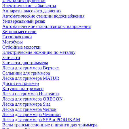
электроинструментов
Электрические гайковерты
Аппараты высокого давления
Автоматические станции водоснабжения
Универсальный резак
Автоматические стабилизаторы напряжения
Бетоносмесители
Газонокосилки
Мотобуры
Отбойные молотки
Электрические ножницы по металлу
Запчасти
Запчасти для триммера
Леска для триммера Вертекс
Сальники для триммера
Леска для триммера MATUR
Диски на триммер
Катушка на триммер
Леска на триммер Husqvarna
Леска для триммера OREGON
Леска для триммера Siat
Леска для триммера Чеглок
Леска для триммера Чемпион
Леска для триммера SEB и PORUKAM
Валы трансмиссионные и штанги для триммера