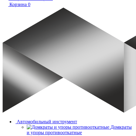
Корзина
0
Автомобильный инструмент
Домкраты
и упоры противооткатные