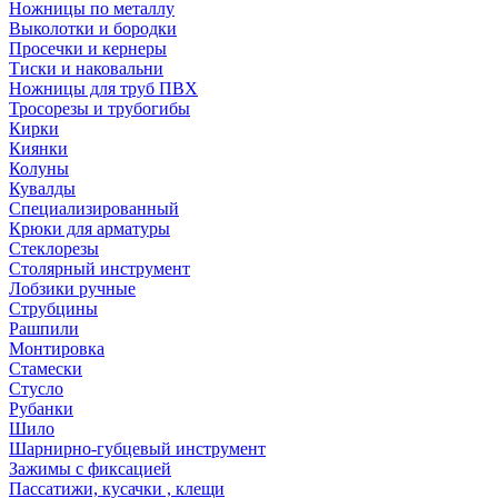
Ножницы по металлу
Выколотки и бородки
Просечки и кернеры
Тиски и наковальни
Ножницы для труб ПВХ
Тросорезы и трубогибы
Кирки
Киянки
Колуны
Кувалды
Специализированный
Крюки для арматуры
Стеклорезы
Столярный инструмент
Лобзики ручные
Струбцины
Рашпили
Монтировка
Стамески
Стусло
Рубанки
Шило
Шарнирно-губцевый инструмент
Зажимы с фиксацией
Пассатижи, кусачки , клещи