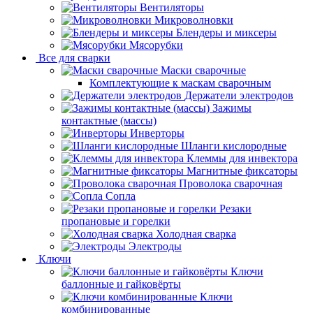
Вентиляторы
Микроволновки
Блендеры и миксеры
Мясорубки
Все для сварки
Маски сварочные
Комплектующие к маскам сварочным
Держатели электродов
Зажимы
контактные (массы)
Инверторы
Шланги кислородные
Клеммы для инвектора
Магнитные фиксаторы
Проволока сварочная
Сопла
Резаки
пропановые и горелки
Холодная сварка
Электроды
Ключи
Ключи
баллонные и гайковёрты
Ключи
комбинированные