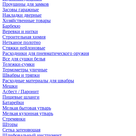
Проушины для замков
Засовы гаражные
Накладки дверные
Хозяйственные товары
Барбекю
Веревки и нитки
Строительная химия
Нетканое полотно
Стяжки нейлоновые
Расходники для пневматического оружия
Все для сушки белья
Тележки-сумки
Термометры уличные
Швабры и тряпки
Расходные материалы для швабры
Мешки
Асбест / Паронит
Пищевые шланги
Батарейки
Мелкая бытовая утварь
Мелкая кухонная утварь
Стремянки
Шторы
Сетка затеняющая
Шлифовальный инструмент