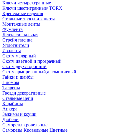
Ключи четырехгранные
Ключи шестигранные/ TORX
Крепежные изделия
Стальные тросы и канаты
Монтажные ленты
Фумлента
Лента сигнальная
Стрейч пленка
Уплотнители
Изолента
Скотч малярный
Скотч цветной и прозрачный
Скотч двухсторонний
Скотч армированный,алюминиевый
Гайки и шайбы
Пломбы
Талрепы
Гвозди декоративные
Стальные цепи
Карабины
Анкера
Зажимы и коуши
Дюбели
Саморезы кровельные
Саморезы Кровельные Цветные