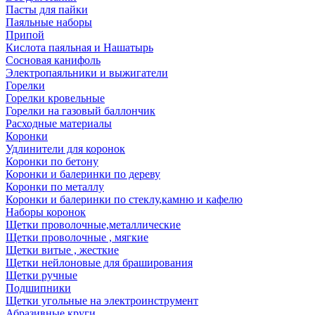
Пасты для пайки
Паяльные наборы
Припой
Кислота паяльная и Нашатырь
Сосновая канифоль
Электропаяльники и выжигатели
Горелки
Горелки кровельные
Горелки на газовый баллончик
Расходные материалы
Коронки
Удлинители для коронок
Коронки по бетону
Коронки и балеринки по дереву
Коронки по металлу
Коронки и балеринки по стеклу,камню и кафелю
Наборы коронок
Щетки проволочные,металлические
Щетки проволочные , мягкие
Щетки витые , жесткие
Щетки нейлоновые для браширования
Щетки ручные
Подшипники
Щетки угольные на электроинструмент
Абразивные круги