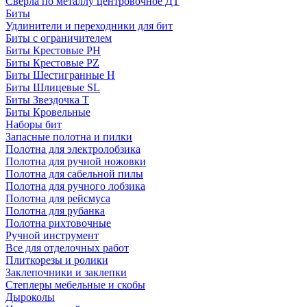
Сверла по металлу центровочное ДТ
Биты
Удлинители и переходники для бит
Биты с ограничителем
Биты Крестовые PH
Биты Крестовые PZ
Биты Шестигранные H
Биты Шлицевые SL
Биты Звездочка T
Биты Кровельные
Наборы бит
Запасные полотна и пилки
Полотна для электролобзика
Полотна для ручной ножовки
Полотна для сабельной пилы
Полотна для ручного лобзика
Полотна для рейсмуса
Полотна для рубанка
Полотна рихтовочные
Ручной инструмент
Все для отделочных работ
Плиткорезы и ролики
Заклепочники и заклепки
Степлеры мебельные и скобы
Дыроколы