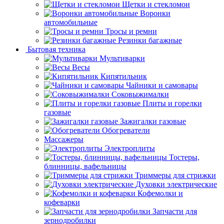
Щетки и стекломои
Воронки
автомобильные
Тросы и ремни
Резинки багажные
Бытовая техника
Мультиварки
Весы
Кипятильник
Чайники и самовары
Соковыжималки
Плиты и горелки
газовые
Зажигалки газовые
Обогреватели
Массажеры
Электроплиты
Тостеры,
блинницы, вафельницы
Триммеры для стрижки
Духовки электрические
Кофемолки и
кофеварки
Запчасти для
зернодробилки