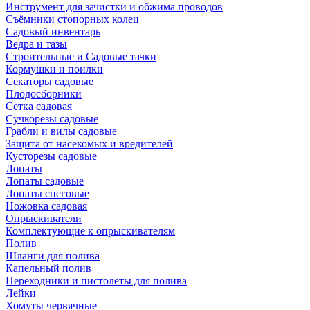
Инструмент для зачистки и обжима проводов
Съёмники стопорных колец
Садовый инвентарь
Ведра и тазы
Строительные и Садовые тачки
Кормушки и поилки
Секаторы садовые
Плодосборники
Сетка садовая
Сучкорезы садовые
Грабли и вилы садовые
Защита от насекомых и вредителей
Кусторезы садовые
Лопаты
Лопаты садовые
Лопаты снеговые
Ножовка садовая
Опрыскиватели
Комплектующие к опрыскивателям
Полив
Шланги для полива
Капельный полив
Переходники и пистолеты для полива
Лейки
Хомуты червячные