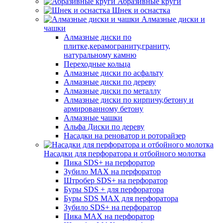
Абразивные круги
Шнек и оснастка
Алмазные диски и
чашки
Алмазные диски по
плитке,керамограниту,граниту,
натуральному камню
Переходные кольца
Алмазные диски по асфальту
Алмазные диски по дереву
Алмазные диски по металлу
Алмазные диски по кирпичу,бетону и
армированному бетону
Алмазные чашки
Альфа Диски по дереву
Насадки на реноватор и роторайзер
Насадки для перфоратора и отбойного молотка
Пика SDS+ на перфоратор
Зубило MAX на перфоратор
Штробер SDS+ на перфоратор
Буры SDS + для перфоратора
Буры SDS MAX для перфоратора
Зубило SDS+ на перфоратор
Пика MAX на перфоратор