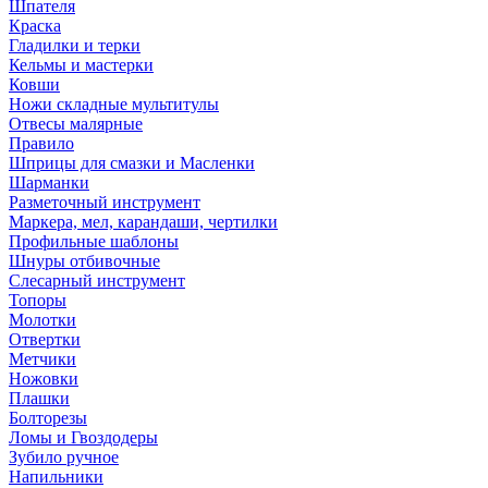
Шпателя
Краска
Гладилки и терки
Кельмы и мастерки
Ковши
Ножи складные мультитулы
Отвесы малярные
Правило
Шприцы для смазки и Масленки
Шарманки
Разметочный инструмент
Маркера, мел, карандаши, чертилки
Профильные шаблоны
Шнуры отбивочные
Слесарный инструмент
Топоры
Молотки
Отвертки
Метчики
Ножовки
Плашки
Болторезы
Ломы и Гвоздодеры
Зубило ручное
Напильники