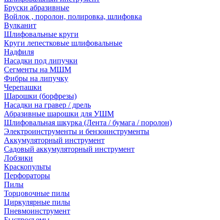
Бруски абразивные
Войлок , поролон, полировка, шлифовка
Вулканит
Шлифовальные круги
Круги лепестковые шлифовальные
Надфиля
Насадки под липучки
Сегменты на МШМ
Фибры на липучку
Черепашки
Шарошки (борфрезы)
Насадки на гравер / дрель
Абразивные шарошки для УШМ
Шлифовальная шкурка (Лента / бумага / поролон)
Электроинструменты и бензоинструменты
Аккумуляторный инструмент
Садовый аккумуляторный инструмент
Лобзики
Краскопульты
Перфораторы
Пилы
Торцовочные пилы
Циркулярные пилы
Пневмоинструмент
Быстросъемы