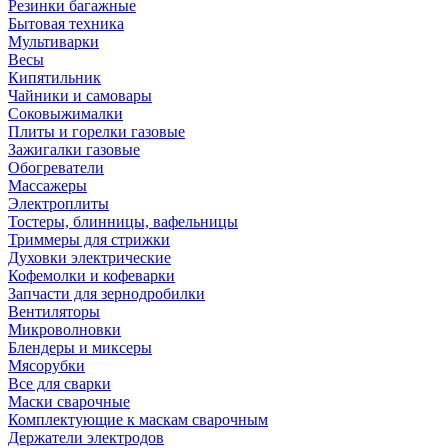
Резинки багажные
Бытовая техника
Мультиварки
Весы
Кипятильник
Чайники и самовары
Соковыжималки
Плиты и горелки газовые
Зажигалки газовые
Обогреватели
Массажеры
Электроплиты
Тостеры, блинницы, вафельницы
Триммеры для стрижки
Духовки электрические
Кофемолки и кофеварки
Запчасти для зернодробилки
Вентиляторы
Микроволновки
Блендеры и миксеры
Мясорубки
Все для сварки
Маски сварочные
Комплектующие к маскам сварочным
Держатели электродов