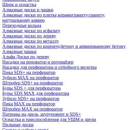
Шнек и оснастка
Алмазные диски и чашки
Алмазные диски по плитке,керамограниту,граниту,
натуральному камню
Переходные кольца
Алмазные диски по асфальту
Алмазные диски по дереву
Алмазные диски по металлу
Алмазные диски по кирпичу,бетону и армированному бетону
Алмазные чашки
Альфа Диски по дереву
Насадки на реноватор и роторайзер
Насадки для перфоратора и отбойного молотка
Пика SDS+ на перфоратор
Зубило MAX на перфоратор
Штробер SDS+ на перфоратор
Буры SDS + для перфоратора
Буры SDS MAX для перфоратора
Зубило SDS+ на перфоратор
Пика MAX на перфоратор
Штробер MAX на перфоратор
Патроны на дрель ,шуруповерт и SDS+
Оснастка и приспособления для УШМ и дрели
Пильные диски
Сверла и наборы сверл