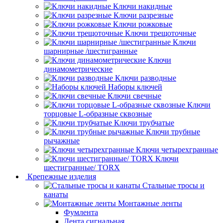
Ключи накидные
Ключи разрезные
Ключи рожковые
Ключи трещоточные
Ключи
шарнирные /шестигранные
Ключи
динамометрические
Ключи разводные
Наборы ключей
Ключи свечные
Ключи
торцовые L-образные сквозные
Ключи трубчатые
Ключи трубные
рычажные
Ключи четырехгранные
Ключи
шестигранные/ TORX
Крепежные изделия
Стальные тросы и
канаты
Монтажные ленты
Фумлента
Лента сигнальная