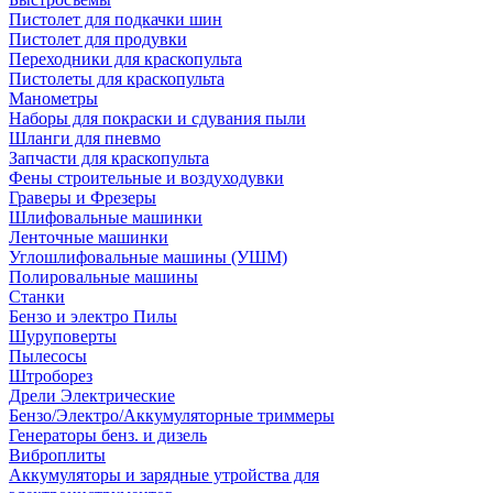
Пистолет для подкачки шин
Пистолет для продувки
Переходники для краскопульта
Пистолеты для краскопульта
Манометры
Наборы для покраски и сдувания пыли
Шланги для пневмо
Запчасти для краскопульта
Фены строительные и воздуходувки
Граверы и Фрезеры
Шлифовальные машинки
Ленточные машинки
Углошлифовальные машины (УШМ)
Полировальные машины
Станки
Бензо и электро Пилы
Шуруповерты
Пылесосы
Штроборез
Дрели Электрические
Бензо/Электро/Аккумуляторные триммеры
Генераторы бенз. и дизель
Виброплиты
Аккумуляторы и зарядные утройства для