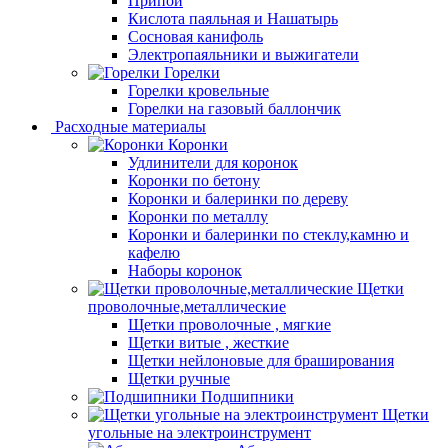
Припой
Кислота паяльная и Нашатырь
Сосновая канифоль
Электропаяльники и выжигатели
Горелки
Горелки кровельные
Горелки на газовый баллончик
Расходные материалы
Коронки
Удлинители для коронок
Коронки по бетону
Коронки и балеринки по дереву
Коронки по металлу
Коронки и балеринки по стеклу,камню и
кафелю
Наборы коронок
Щетки
проволочные,металлические
Щетки проволочные , мягкие
Щетки витые , жесткие
Щетки нейлоновые для браширования
Щетки ручные
Подшипники
Щетки
угольные на электроинструмент