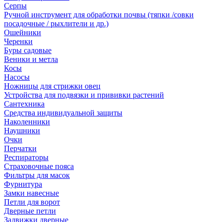
Серпы
Ручной инструмент для обработки почвы (тяпки /совки
посадочные / рыхлители и др.)
Ошейники
Черенки
Буры садовые
Веники и метла
Косы
Насосы
Ножницы для стрижки овец
Устройства для подвязки и прививки растений
Сантехника
Средства индивидуальной защиты
Наколенники
Наушники
Очки
Перчатки
Респираторы
Страховочные пояса
Фильтры для масок
Фурнитура
Замки навесные
Петли для ворот
Дверные петли
Задвижки дверные