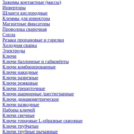
Зажимы контактные (массы)
Инверторы
Шланги кислородные
Клеммы для инвектора
Магнитные фиксаторы
Проволока сварочная
Сопла
Резаки пропановые и горелки
Холодная сварка
Электроды
Ключи
Ключи баллонные и гайковёрты
Ключи комбинированные
Ключи накидные
Ключи разрезные
Ключи рожковые
Ключи трещоточные
Ключи шарнирные /шестигранные
Ключи динамометрические
Ключи разводные
Наборы ключей
Ключи свечные
Ключи торцовые L-образные сквозные
Ключи трубчатые
Ключи трубные рычажные