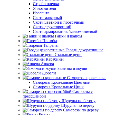
Стрейч пленка
Уплотнители
Изолента
Скотч малярный
Скотч цветной и прозрачный
Скотч двухсторонний
Скотч армированный,алюминиевый
Гайки и шайбы
Пломбы
Талрепы
Гвозди декоративные
Стальные цепи
Карабины
Анкера
Зажимы и коуши
Дюбели
Саморезы кровельные
Саморезы Кровельные Цветные
Саморезы Кровельные Цинк
Саморезы с
прессшайбой
Шурупы по бетону
Шурупы по дереву
Саморезы по дереву
Болты