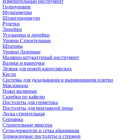
Измерительный инструмент
Гидроуровни
Мультиметры
Штангенциркули
Рулетки
Линейки
Угольники и линейки
Уровни Строительные
Штативы
Уровни Лазерные
Малярно-штукатурный инструмент
Валики и ванночки
Лезвия для ножей канцелярских
Кисти
Системы для укладывания и выравнивания плитки
Макловицы
Ножи малярные
Скребки по кафелю
Пистолеты для герметика
Пистолеты для монтажной пены
Леска строительная
Серпянка
Строительные миксера
Сеткодержатели и сетка абразивная
Термоклеевые пистолеты и стержни