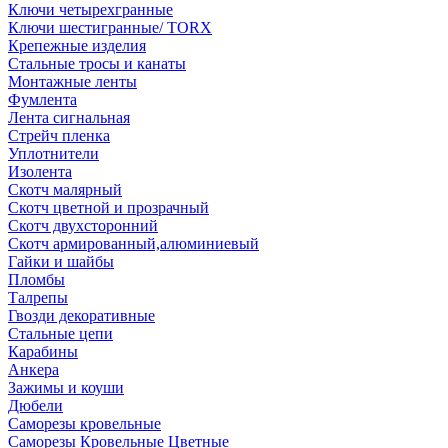
Ключи четырехгранные
Ключи шестигранные/ TORX
Крепежные изделия
Стальные тросы и канаты
Монтажные ленты
Фумлента
Лента сигнальная
Стрейч пленка
Уплотнители
Изолента
Скотч малярный
Скотч цветной и прозрачный
Скотч двухсторонний
Скотч армированный,алюминиевый
Гайки и шайбы
Пломбы
Талрепы
Гвозди декоративные
Стальные цепи
Карабины
Анкера
Зажимы и коуши
Дюбели
Саморезы кровельные
Саморезы Кровельные Цветные