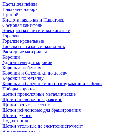
Пасты для пайки
Паяльные наборы
Припой
Кислота паяльная и Нашатырь
Сосновая канифоль
Электропаяльники и выжигатели
Горелки
Горелки кровельные
Горелки на газовый баллончик
Расходные материалы
Коронки
Удлинители для коронок
Коронки по бетону
Коронки и балеринки по дереву
Коронки по металлу
Коронки и балеринки по стеклу,камню и кафелю
Наборы коронок
Щетки проволочные,металлические
Щетки проволочные , мягкие
Щетки витые , жесткие
Щетки нейлоновые для браширования
Щетки ручные
Подшипники
Щетки угольные на электроинструмент
Абразивные круги