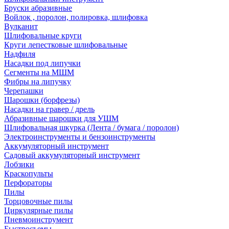
Бруски абразивные
Войлок , поролон, полировка, шлифовка
Вулканит
Шлифовальные круги
Круги лепестковые шлифовальные
Надфиля
Насадки под липучки
Сегменты на МШМ
Фибры на липучку
Черепашки
Шарошки (борфрезы)
Насадки на гравер / дрель
Абразивные шарошки для УШМ
Шлифовальная шкурка (Лента / бумага / поролон)
Электроинструменты и бензоинструменты
Аккумуляторный инструмент
Садовый аккумуляторный инструмент
Лобзики
Краскопульты
Перфораторы
Пилы
Торцовочные пилы
Циркулярные пилы
Пневмоинструмент
Быстросъемы