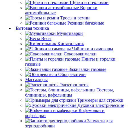
Щетки и стекломои
Воронки
автомобильные
Тросы и ремни
Резинки багажные
Бытовая техника
Мультиварки
Весы
Кипятильник
Чайники и самовары
Соковыжималки
Плиты и горелки
газовые
Зажигалки газовые
Обогреватели
Массажеры
Электроплиты
Тостеры,
блинницы, вафельницы
Триммеры для стрижки
Духовки электрические
Кофемолки и
кофеварки
Запчасти для
зернодробилки