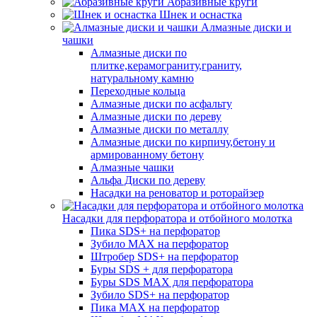
Абразивные круги
Шнек и оснастка
Алмазные диски и
чашки
Алмазные диски по
плитке,керамограниту,граниту,
натуральному камню
Переходные кольца
Алмазные диски по асфальту
Алмазные диски по дереву
Алмазные диски по металлу
Алмазные диски по кирпичу,бетону и
армированному бетону
Алмазные чашки
Альфа Диски по дереву
Насадки на реноватор и роторайзер
Насадки для перфоратора и отбойного молотка
Пика SDS+ на перфоратор
Зубило MAX на перфоратор
Штробер SDS+ на перфоратор
Буры SDS + для перфоратора
Буры SDS MAX для перфоратора
Зубило SDS+ на перфоратор
Пика MAX на перфоратор