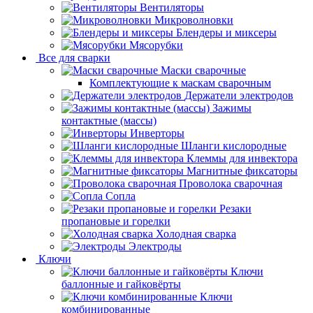
Вентиляторы
Микроволновки
Блендеры и миксеры
Мясорубки
Все для сварки
Маски сварочные
Комплектующие к маскам сварочным
Держатели электродов
Зажимы
контактные (массы)
Инверторы
Шланги кислородные
Клеммы для инвектора
Магнитные фиксаторы
Проволока сварочная
Сопла
Резаки
пропановые и горелки
Холодная сварка
Электроды
Ключи
Ключи
баллонные и гайковёрты
Ключи
комбинированные