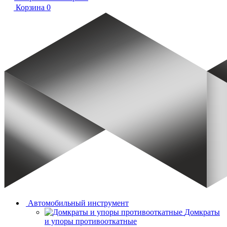
Корзина
0
Автомобильный инструмент
Домкраты
и упоры противооткатные