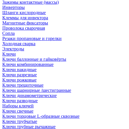
Зажимы контактные (массы)
Инверторы
Шланги кислородные
Клеммы для инвектора
Магнитные фиксаторы
Проволока сварочная
Сопла
Резаки пропановые и горелки
Холодная сварка
Электроды
Ключи
Ключи баллонные и гайковёрты
Ключи комбинированные
Ключи накидные
Ключи разрезные
Ключи рожковые
Ключи трещоточные
Ключи шарнирные /шестигранные
Ключи динамометрические
Ключи разводные
Наборы ключей
Ключи свечные
Ключи торцовые L-образные сквозные
Ключи трубчатые
Ключи трубные рычажные