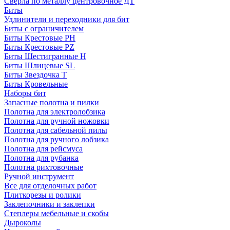
Сверла по металлу центровочное ДТ
Биты
Удлинители и переходники для бит
Биты с ограничителем
Биты Крестовые PH
Биты Крестовые PZ
Биты Шестигранные H
Биты Шлицевые SL
Биты Звездочка T
Биты Кровельные
Наборы бит
Запасные полотна и пилки
Полотна для электролобзика
Полотна для ручной ножовки
Полотна для сабельной пилы
Полотна для ручного лобзика
Полотна для рейсмуса
Полотна для рубанка
Полотна рихтовочные
Ручной инструмент
Все для отделочных работ
Плиткорезы и ролики
Заклепочники и заклепки
Степлеры мебельные и скобы
Дыроколы