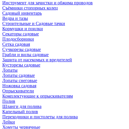
Инструмент для зачистки и обжима проводов
Съёмники стопорных колец
Садовый инвентарь
Ведра и тазы
Строительные и Садовые тачки
Кормушки и поилки
Секаторы садовые
Плодосборники
Сетка садовая
Сучкорезы садовые
Грабли и вилы садовые
Защита от насекомых и вредителей
Кусторезы садовые
Лопаты
Лопаты садовые
Лопаты снеговые
Ножовка садовая
Опрыскиватели
Комплектующие к опрыскивателям
Полив
Шланги для полива
Капельный полив
Переходники и пистолеты для полива
Лейки
Хомуты червячные