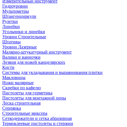
Измерительный инструмент
Гидроуровни
Мультиметры
Штангенциркули
Рулетки
Линейки
Угольники и линейки
Уровни Строительные
Штативы
Уровни Лазерные
Малярно-штукатурный инструмент
Валики и ванночки
Лезвия для ножей канцелярских
Кисти
Системы для укладывания и выравнивания плитки
Макловицы
Ножи малярные
Скребки по кафелю
Пистолеты для герметика
Пистолеты для монтажной пены
Леска строительная
Серпянка
Строительные миксера
Сеткодержатели и сетка абразивная
Термоклеевые пистолеты и стержни