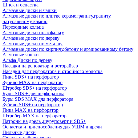
Шнек и оснастка
Алмазные диски и чашки
Алмазные диски по плитке,керамограниту,граниту,
натуральному камню
Переходные кольца
Алмазные диски по асфальту
Алмазные диски по дереву
Алмазные диски по металлу
Алмазные диски по кирпичу,бетону и армированному бетону
Алмазные чашки
Альфа Диски по дереву
Насадки на реноватор и роторайзер
Насадки для перфоратора и отбойного молотка
Пика SDS+ на перфоратор
Зубило MAX на перфоратор
Штробер SDS+ на перфоратор
Буры SDS + для перфоратора
Буры SDS MAX для перфоратора
Зубило SDS+ на перфоратор
Пика MAX на перфоратор
Штробер MAX на перфоратор
Патроны на дрель ,шуруповерт и SDS+
Оснастка и приспособления для УШМ и дрели
Пильные диски
Сверла и наборы сверл