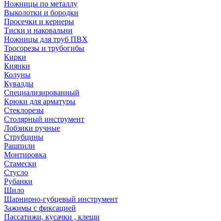
Ножницы по металлу
Выколотки и бородки
Просечки и кернеры
Тиски и наковальни
Ножницы для труб ПВХ
Тросорезы и трубогибы
Кирки
Киянки
Колуны
Кувалды
Специализированный
Крюки для арматуры
Стеклорезы
Столярный инструмент
Лобзики ручные
Струбцины
Рашпили
Монтировка
Стамески
Стусло
Рубанки
Шило
Шарнирно-губцевый инструмент
Зажимы с фиксацией
Пассатижи, кусачки , клещи