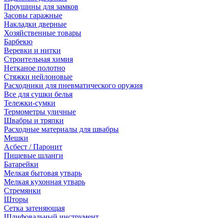
Проушины для замков
Засовы гаражные
Накладки дверные
Хозяйственные товары
Барбекю
Веревки и нитки
Строительная химия
Нетканое полотно
Стяжки нейлоновые
Расходники для пневматического оружия
Все для сушки белья
Тележки-сумки
Термометры уличные
Швабры и тряпки
Расходные материалы для швабры
Мешки
Асбест / Паронит
Пищевые шланги
Батарейки
Мелкая бытовая утварь
Мелкая кухонная утварь
Стремянки
Шторы
Сетка затеняющая
Шлифовальный инструмент