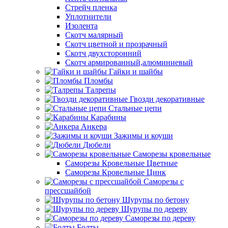
Стрейч пленка
Уплотнители
Изолента
Скотч малярный
Скотч цветной и прозрачный
Скотч двухсторонний
Скотч армированный,алюминиевый
Гайки и шайбы
Пломбы
Талрепы
Гвозди декоративные
Стальные цепи
Карабины
Анкера
Зажимы и коуши
Дюбели
Саморезы кровельные
Саморезы Кровельные Цветные
Саморезы Кровельные Цинк
Саморезы с
прессшайбой
Шурупы по бетону
Шурупы по дереву
Саморезы по дереву
Болты