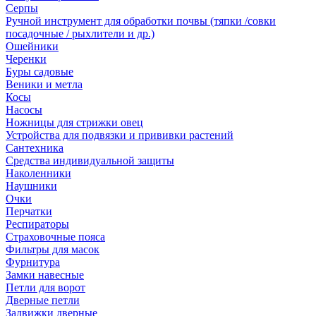
Серпы
Ручной инструмент для обработки почвы (тяпки /совки
посадочные / рыхлители и др.)
Ошейники
Черенки
Буры садовые
Веники и метла
Косы
Насосы
Ножницы для стрижки овец
Устройства для подвязки и прививки растений
Сантехника
Средства индивидуальной защиты
Наколенники
Наушники
Очки
Перчатки
Респираторы
Страховочные пояса
Фильтры для масок
Фурнитура
Замки навесные
Петли для ворот
Дверные петли
Задвижки дверные