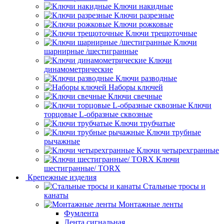
Ключи накидные
Ключи разрезные
Ключи рожковые
Ключи трещоточные
Ключи
шарнирные /шестигранные
Ключи
динамометрические
Ключи разводные
Наборы ключей
Ключи свечные
Ключи
торцовые L-образные сквозные
Ключи трубчатые
Ключи трубные
рычажные
Ключи четырехгранные
Ключи
шестигранные/ TORX
Крепежные изделия
Стальные тросы и
канаты
Монтажные ленты
Фумлента
Лента сигнальная