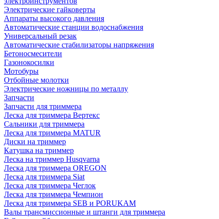
электроинструментов
Электрические гайковерты
Аппараты высокого давления
Автоматические станции водоснабжения
Универсальный резак
Автоматические стабилизаторы напряжения
Бетоносмесители
Газонокосилки
Мотобуры
Отбойные молотки
Электрические ножницы по металлу
Запчасти
Запчасти для триммера
Леска для триммера Вертекс
Сальники для триммера
Леска для триммера MATUR
Диски на триммер
Катушка на триммер
Леска на триммер Husqvarna
Леска для триммера OREGON
Леска для триммера Siat
Леска для триммера Чеглок
Леска для триммера Чемпион
Леска для триммера SEB и PORUKAM
Валы трансмиссионные и штанги для триммера