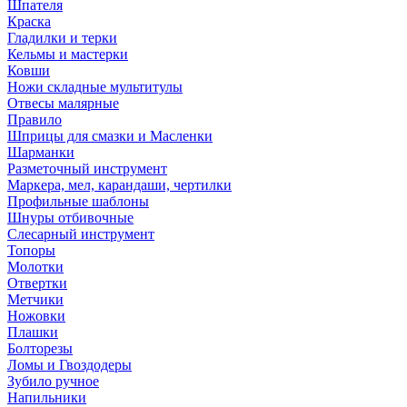
Шпателя
Краска
Гладилки и терки
Кельмы и мастерки
Ковши
Ножи складные мультитулы
Отвесы малярные
Правило
Шприцы для смазки и Масленки
Шарманки
Разметочный инструмент
Маркера, мел, карандаши, чертилки
Профильные шаблоны
Шнуры отбивочные
Слесарный инструмент
Топоры
Молотки
Отвертки
Метчики
Ножовки
Плашки
Болторезы
Ломы и Гвоздодеры
Зубило ручное
Напильники