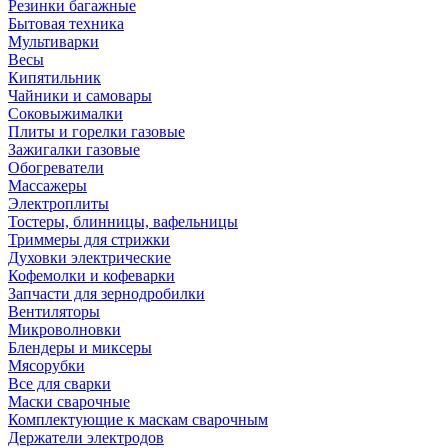
Резинки багажные
Бытовая техника
Мультиварки
Весы
Кипятильник
Чайники и самовары
Соковыжималки
Плиты и горелки газовые
Зажигалки газовые
Обогреватели
Массажеры
Электроплиты
Тостеры, блинницы, вафельницы
Триммеры для стрижки
Духовки электрические
Кофемолки и кофеварки
Запчасти для зернодробилки
Вентиляторы
Микроволновки
Блендеры и миксеры
Мясорубки
Все для сварки
Маски сварочные
Комплектующие к маскам сварочным
Держатели электродов