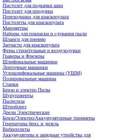
Пистолет для подкачки шин
Пистолет для продувки
Переходники для краскопульта
Пистолеты для краскопульта
Манометры
Наборы для покраски и сдувания пыли
Шланги для пневмо
Запчасти для краскопульта
Фены строительные и воздуходувки
Граверы и Фрезеры
Шлифовальные машинки
Ленточные машинки
Углошлифовальные машины (УШМ)
Полировальные машины
Станки
Бензо и электро Пилы
Шуруповерты
Пылесосы
Штроборез
Дрели Электрические
Бензо/Электро/Аккумуляторные триммеры
Генераторы бенз. и дизель
Виброплиты
Аккумуляторы и зарядные утройства для