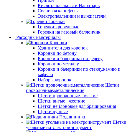
Припой
Кислота паяльная и Нашатырь
Сосновая канифоль
Электропаяльники и выжигатели
Горелки
Горелки кровельные
Горелки на газовый баллончик
Расходные материалы
Коронки
Удлинители для коронок
Коронки по бетону
Коронки и балеринки по дереву
Коронки по металлу
Коронки и балеринки по стеклу,камню и
кафелю
Наборы коронок
Щетки
проволочные,металлические
Щетки проволочные , мягкие
Щетки витые , жесткие
Щетки нейлоновые для браширования
Щетки ручные
Подшипники
Щетки
угольные на электроинструмент