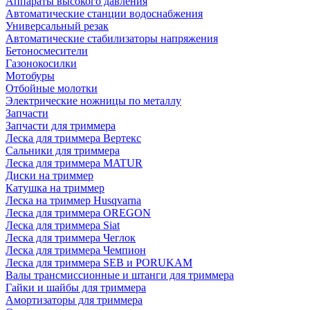
Аппараты высокого давления
Автоматические станции водоснабжения
Универсальный резак
Автоматические стабилизаторы напряжения
Бетоносмесители
Газонокосилки
Мотобуры
Отбойные молотки
Электрические ножницы по металлу
Запчасти
Запчасти для триммера
Леска для триммера Вертекс
Сальники для триммера
Леска для триммера MATUR
Диски на триммер
Катушка на триммер
Леска на триммер Husqvarna
Леска для триммера OREGON
Леска для триммера Siat
Леска для триммера Чеглок
Леска для триммера Чемпион
Леска для триммера SEB и PORUKAM
Валы трансмиссионные и штанги для триммера
Гайки и шайбы для триммера
Амортизаторы для триммера