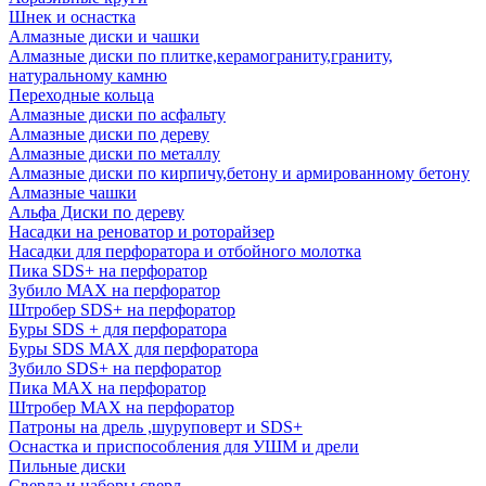
Шнек и оснастка
Алмазные диски и чашки
Алмазные диски по плитке,керамограниту,граниту,
натуральному камню
Переходные кольца
Алмазные диски по асфальту
Алмазные диски по дереву
Алмазные диски по металлу
Алмазные диски по кирпичу,бетону и армированному бетону
Алмазные чашки
Альфа Диски по дереву
Насадки на реноватор и роторайзер
Насадки для перфоратора и отбойного молотка
Пика SDS+ на перфоратор
Зубило MAX на перфоратор
Штробер SDS+ на перфоратор
Буры SDS + для перфоратора
Буры SDS MAX для перфоратора
Зубило SDS+ на перфоратор
Пика MAX на перфоратор
Штробер MAX на перфоратор
Патроны на дрель ,шуруповерт и SDS+
Оснастка и приспособления для УШМ и дрели
Пильные диски
Сверла и наборы сверл