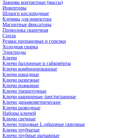
Зажимы контактные (массы)
Инверторы
Шланги кислородные
Клеммы для инвектора
Магнитные фиксаторы
Проволока сварочная
Сопла
Резаки пропановые и горелки
Холодная сварка
Электроды
Ключи
Ключи баллонные и гайковёрты
Ключи комбинированные
Ключи накидные
Ключи разрезные
Ключи рожковые
Ключи трещоточные
Ключи шарнирные /шестигранные
Ключи динамометрические
Ключи разводные
Наборы ключей
Ключи свечные
Ключи торцовые L-образные сквозные
Ключи трубчатые
Ключи трубные рычажные