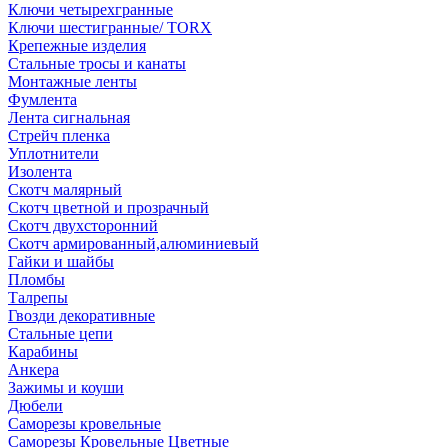
Ключи четырехгранные
Ключи шестигранные/ TORX
Крепежные изделия
Стальные тросы и канаты
Монтажные ленты
Фумлента
Лента сигнальная
Стрейч пленка
Уплотнители
Изолента
Скотч малярный
Скотч цветной и прозрачный
Скотч двухсторонний
Скотч армированный,алюминиевый
Гайки и шайбы
Пломбы
Талрепы
Гвозди декоративные
Стальные цепи
Карабины
Анкера
Зажимы и коуши
Дюбели
Саморезы кровельные
Саморезы Кровельные Цветные