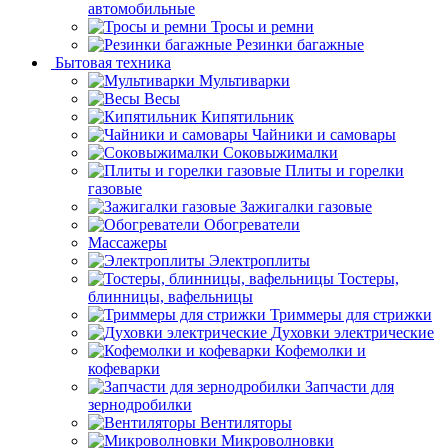
автомобильные
Тросы и ремни
Резинки багажные
Бытовая техника
Мультиварки
Весы
Кипятильник
Чайники и самовары
Соковыжималки
Плиты и горелки
газовые
Зажигалки газовые
Обогреватели
Массажеры
Электроплиты
Тостеры,
блинницы, вафельницы
Триммеры для стрижки
Духовки электрические
Кофемолки и
кофеварки
Запчасти для
зернодробилки
Вентиляторы
Микроволновки