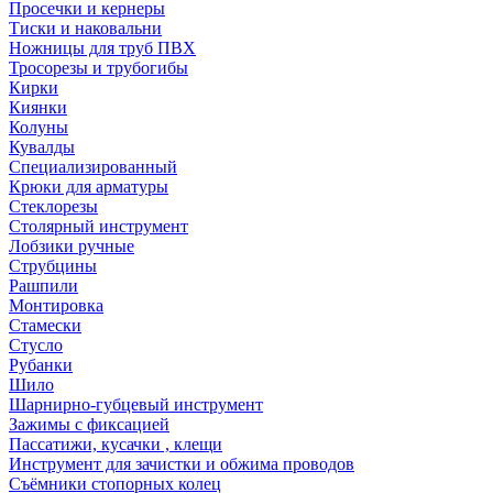
Просечки и кернеры
Тиски и наковальни
Ножницы для труб ПВХ
Тросорезы и трубогибы
Кирки
Киянки
Колуны
Кувалды
Специализированный
Крюки для арматуры
Стеклорезы
Столярный инструмент
Лобзики ручные
Струбцины
Рашпили
Монтировка
Стамески
Стусло
Рубанки
Шило
Шарнирно-губцевый инструмент
Зажимы с фиксацией
Пассатижи, кусачки , клещи
Инструмент для зачистки и обжима проводов
Съёмники стопорных колец