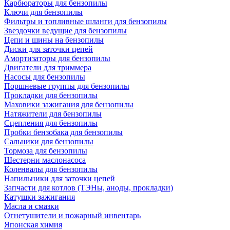
Карбюраторы для бензопилы
Ключи для бензопилы
Фильтры и топливные шланги для бензопилы
Звездочки ведущие для бензопилы
Цепи и шины на бензопилы
Диски для заточки цепей
Амортизаторы для бензопилы
Двигатели для триммера
Насосы для бензопилы
Поршневые группы для бензопилы
Прокладки для бензопилы
Маховики зажигания для бензопилы
Натяжители для бензопилы
Сцепления для бензопилы
Пробки бензобака для бензопилы
Сальники для бензопилы
Тормоза для бензопилы
Шестерни маслонасоса
Коленвалы для бензопилы
Напильники для заточки цепей
Запчасти для котлов (ТЭНы, аноды, прокладки)
Катушки зажигания
Масла и смазки
Огнетушители и пожарный инвентарь
Японская химия