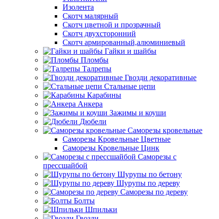
Изолента
Скотч малярный
Скотч цветной и прозрачный
Скотч двухсторонний
Скотч армированный,алюминиевый
Гайки и шайбы
Пломбы
Талрепы
Гвозди декоративные
Стальные цепи
Карабины
Анкера
Зажимы и коуши
Дюбели
Саморезы кровельные
Саморезы Кровельные Цветные
Саморезы Кровельные Цинк
Саморезы с
прессшайбой
Шурупы по бетону
Шурупы по дереву
Саморезы по дереву
Болты
Шпильки
Гвозди