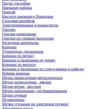
Пасты для пайки
Паяльные наборы
Припой
Кислота паяльная и Нашатырь
Сосновая канифоль
Электропаяльники и выжигатели
Горелки
Горелки кровельные
Горелки на газовый баллончик
Расходные материалы
Коронки
Удлинители для коронок
Коронки по бетону
Коронки и балеринки по дереву
Коронки по металлу
Коронки и балеринки по стеклу,камню и кафелю
Наборы коронок
Щетки проволочные,металлические
Щетки проволочные , мягкие
Щетки витые , жесткие
Щетки нейлоновые для браширования
Щетки ручные
Подшипники
Щетки угольные на электроинструмент
Абразивные круги