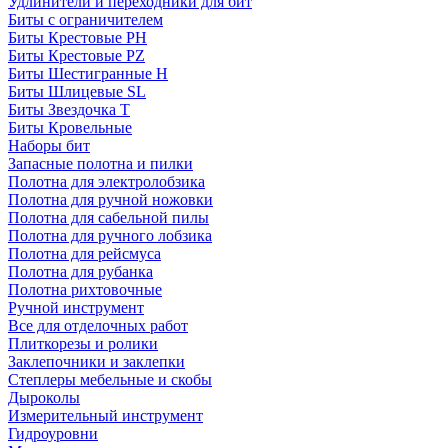
Удлинители и переходники для бит
Биты с ограничителем
Биты Крестовые PH
Биты Крестовые PZ
Биты Шестигранные H
Биты Шлицевые SL
Биты Звездочка T
Биты Кровельные
Наборы бит
Запасные полотна и пилки
Полотна для электролобзика
Полотна для ручной ножовки
Полотна для сабельной пилы
Полотна для ручного лобзика
Полотна для рейсмуса
Полотна для рубанка
Полотна рихтовочные
Ручной инструмент
Все для отделочных работ
Плиткорезы и ролики
Заклепочники и заклепки
Степлеры мебельные и скобы
Дыроколы
Измерительный инструмент
Гидроуровни