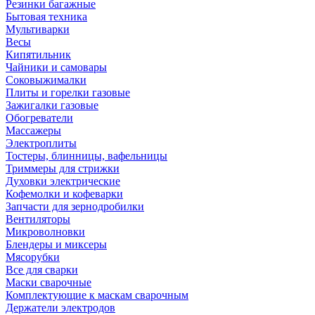
Резинки багажные
Бытовая техника
Мультиварки
Весы
Кипятильник
Чайники и самовары
Соковыжималки
Плиты и горелки газовые
Зажигалки газовые
Обогреватели
Массажеры
Электроплиты
Тостеры, блинницы, вафельницы
Триммеры для стрижки
Духовки электрические
Кофемолки и кофеварки
Запчасти для зернодробилки
Вентиляторы
Микроволновки
Блендеры и миксеры
Мясорубки
Все для сварки
Маски сварочные
Комплектующие к маскам сварочным
Держатели электродов