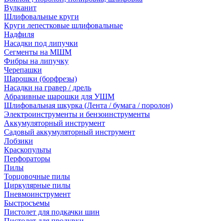
Вулканит
Шлифовальные круги
Круги лепестковые шлифовальные
Надфиля
Насадки под липучки
Сегменты на МШМ
Фибры на липучку
Черепашки
Шарошки (борфрезы)
Насадки на гравер / дрель
Абразивные шарошки для УШМ
Шлифовальная шкурка (Лента / бумага / поролон)
Электроинструменты и бензоинструменты
Аккумуляторный инструмент
Садовый аккумуляторный инструмент
Лобзики
Краскопульты
Перфораторы
Пилы
Торцовочные пилы
Циркулярные пилы
Пневмоинструмент
Быстросъемы
Пистолет для подкачки шин
Пистолет для продувки