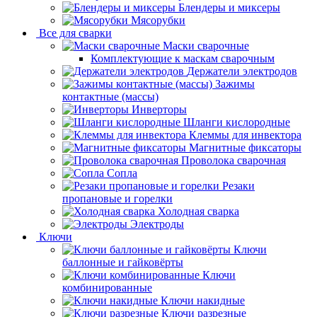
Блендеры и миксеры
Мясорубки
Все для сварки
Маски сварочные
Комплектующие к маскам сварочным
Держатели электродов
Зажимы
контактные (массы)
Инверторы
Шланги кислородные
Клеммы для инвектора
Магнитные фиксаторы
Проволока сварочная
Сопла
Резаки
пропановые и горелки
Холодная сварка
Электроды
Ключи
Ключи
баллонные и гайковёрты
Ключи
комбинированные
Ключи накидные
Ключи разрезные