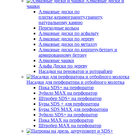
Алмазные диски и
чашки
Алмазные диски по
плитке,керамограниту,граниту,
натуральному камню
Переходные кольца
Алмазные диски по асфальту
Алмазные диски по дереву
Алмазные диски по металлу
Алмазные диски по кирпичу,бетону и
армированному бетону
Алмазные чашки
Альфа Диски по дереву
Насадки на реноватор и роторайзер
Насадки для перфоратора и отбойного молотка
Пика SDS+ на перфоратор
Зубило MAX на перфоратор
Штробер SDS+ на перфоратор
Буры SDS + для перфоратора
Буры SDS MAX для перфоратора
Зубило SDS+ на перфоратор
Пика MAX на перфоратор
Штробер MAX на перфоратор