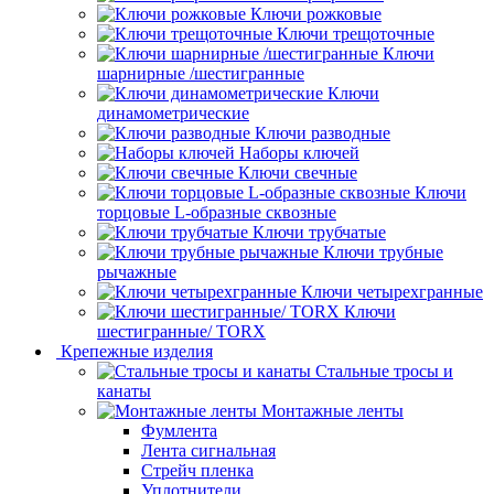
Ключи рожковые
Ключи трещоточные
Ключи
шарнирные /шестигранные
Ключи
динамометрические
Ключи разводные
Наборы ключей
Ключи свечные
Ключи
торцовые L-образные сквозные
Ключи трубчатые
Ключи трубные
рычажные
Ключи четырехгранные
Ключи
шестигранные/ TORX
Крепежные изделия
Стальные тросы и
канаты
Монтажные ленты
Фумлента
Лента сигнальная
Стрейч пленка
Уплотнители