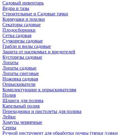
Садовый инвентарь
Ведра и тазы
Строительные и Садовые тачки
Кормушки и поилки
Секаторы садовые
Плодосборники
Сетка садовая
Сучкорезы садовые
Грабли и вилы садовые
Защита от насекомых и вредителей
Кусторезы садовые
Лопаты
Лопаты садовые
Лопаты снеговые
Ножовка садовая
Опрыскиватели
Комплектующие к опрыскивателям
Полив
Шланги для полива
Капельный полив
Переходники и пистолеты для полива
Лейки
Хомуты червячные
Серпы
Ручной инструмент для обработки почвы (тяпки /совки