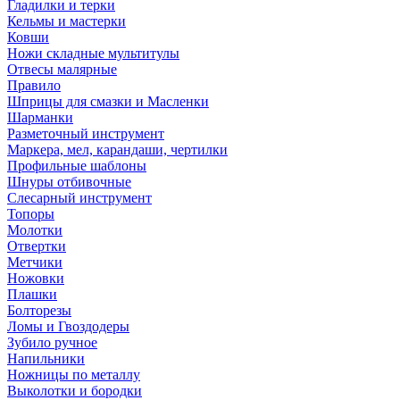
Гладилки и терки
Кельмы и мастерки
Ковши
Ножи складные мультитулы
Отвесы малярные
Правило
Шприцы для смазки и Масленки
Шарманки
Разметочный инструмент
Маркера, мел, карандаши, чертилки
Профильные шаблоны
Шнуры отбивочные
Слесарный инструмент
Топоры
Молотки
Отвертки
Метчики
Ножовки
Плашки
Болторезы
Ломы и Гвоздодеры
Зубило ручное
Напильники
Ножницы по металлу
Выколотки и бородки