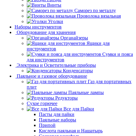
Винты
Саморез по металлу
Проволока вязальная
Уголки
Наборы инструментов
Оборудование для хранения
Органайзеры
Ящики для
инструментов
Сумки и пояса
для инструментов
Электрика и Осветительные приборы
Конденсаторы
Паяльное и газовое оборудование
Газ для портативных
плит
Паяльные лампы
Редукторы
Сухое горючее
Все для Пайки
Пасты для пайки
Паяльные наборы
Припой
Кислота паяльная и Нашатырь