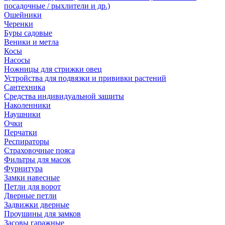
посадочные / рыхлители и др.)
Ошейники
Черенки
Буры садовые
Веники и метла
Косы
Насосы
Ножницы для стрижки овец
Устройства для подвязки и прививки растений
Сантехника
Средства индивидуальной защиты
Наколенники
Наушники
Очки
Перчатки
Респираторы
Страховочные пояса
Фильтры для масок
Фурнитура
Замки навесные
Петли для ворот
Дверные петли
Задвижки дверные
Проушины для замков
Засовы гаражные