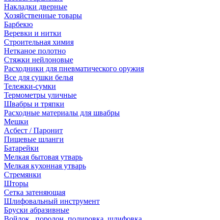
Накладки дверные
Хозяйственные товары
Барбекю
Веревки и нитки
Строительная химия
Нетканое полотно
Стяжки нейлоновые
Расходники для пневматического оружия
Все для сушки белья
Тележки-сумки
Термометры уличные
Швабры и тряпки
Расходные материалы для швабры
Мешки
Асбест / Паронит
Пищевые шланги
Батарейки
Мелкая бытовая утварь
Мелкая кухонная утварь
Стремянки
Шторы
Сетка затеняющая
Шлифовальный инструмент
Бруски абразивные
Войлок , поролон, полировка, шлифовка