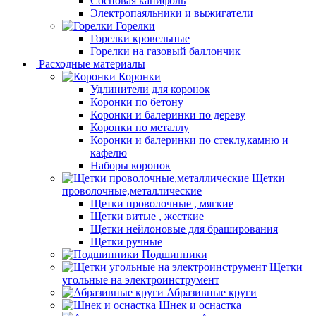
Сосновая канифоль
Электропаяльники и выжигатели
Горелки
Горелки кровельные
Горелки на газовый баллончик
Расходные материалы
Коронки
Удлинители для коронок
Коронки по бетону
Коронки и балеринки по дереву
Коронки по металлу
Коронки и балеринки по стеклу,камню и
кафелю
Наборы коронок
Щетки
проволочные,металлические
Щетки проволочные , мягкие
Щетки витые , жесткие
Щетки нейлоновые для браширования
Щетки ручные
Подшипники
Щетки
угольные на электроинструмент
Абразивные круги
Шнек и оснастка