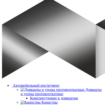
Автомобильный инструмент
Домкраты
и упоры противооткатные
Комплектующие к домкратам
Канистры