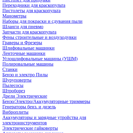
Переходники для краскопульта
Пистолеты для краскопульта
Манометры
Наборы для покраски и сдувания пыли
Шланги для пневмо
Запчасти для краскопульта
Фены строительные и воздуходувки
Граверы и Фрезеры
Шлифовальные машинки
Ленточные машинки
Углошлифовальные машины (УШМ)
Полировальные машины
Станки
Бензо и электро Пилы
Шуруповерты
Пылесосы
Штроборез
Дрели Электрические
Бензо/Электро/Аккумуляторные триммеры
Генераторы бенз. и дизель
Виброплиты
Аккумуляторы и зарядные утройства для
электроинструментов
Электрические гайковерты