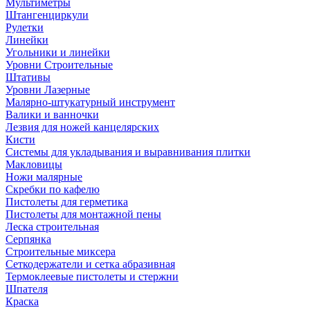
Мультиметры
Штангенциркули
Рулетки
Линейки
Угольники и линейки
Уровни Строительные
Штативы
Уровни Лазерные
Малярно-штукатурный инструмент
Валики и ванночки
Лезвия для ножей канцелярских
Кисти
Системы для укладывания и выравнивания плитки
Макловицы
Ножи малярные
Скребки по кафелю
Пистолеты для герметика
Пистолеты для монтажной пены
Леска строительная
Серпянка
Строительные миксера
Сеткодержатели и сетка абразивная
Термоклеевые пистолеты и стержни
Шпателя
Краска