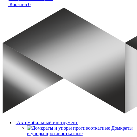
Корзина
0
Автомобильный инструмент
Домкраты
и упоры противооткатные