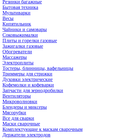
Резинки багажные
Бытовая техника
Мультиварки
Весы
Кипятильник
Чайники и самовары
Соковыжималки
Плиты и горелки газовые
Зажигалки газовые
Обогреватели
Массажеры
Электроплиты
Тостеры, блинницы, вафельницы
Триммеры для стрижки
Духовки электрические
Кофемолки и кофеварки
Запчасти для зернодробилки
Вентиляторы
Микроволновки
Блендеры и миксеры
Мясорубки
Все для сварки
Маски сварочные
Комплектующие к маскам сварочным
Держатели электродов