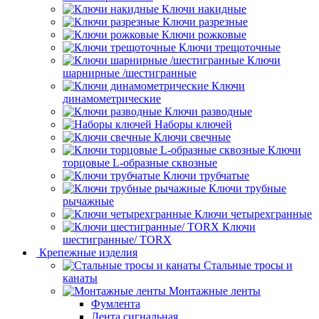
Ключи накидные
Ключи разрезные
Ключи рожковые
Ключи трещоточные
Ключи
шарнирные /шестигранные
Ключи
динамометрические
Ключи разводные
Наборы ключей
Ключи свечные
Ключи
торцовые L-образные сквозные
Ключи трубчатые
Ключи трубные
рычажные
Ключи четырехгранные
Ключи
шестигранные/ TORX
Крепежные изделия
Стальные тросы и
канаты
Монтажные ленты
Фумлента
Лента сигнальная