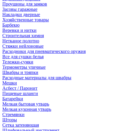
Проушины для замков
Засовы гаражные
Накладки дверные
Хозяйственные товары
Барбекю
Веревки и нитки
Строительная химия
Нетканое полотно
Стяжки нейлоновые
Расходники для пневматического оружия
Все для сушки белья
Тележки-сумки
Термометры уличные
Швабры и тряпки
Расходные материалы для швабры
Мешки
Асбест / Паронит
Пищевые шланги
Батарейки
Мелкая бытовая утварь
Мелкая кухонная утварь
Стремянки
Шторы
Сетка затеняющая
Шлифовальный инструмент