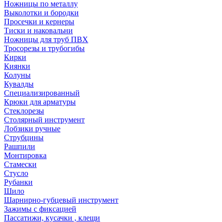
Ножницы по металлу
Выколотки и бородки
Просечки и кернеры
Тиски и наковальни
Ножницы для труб ПВХ
Тросорезы и трубогибы
Кирки
Киянки
Колуны
Кувалды
Специализированный
Крюки для арматуры
Стеклорезы
Столярный инструмент
Лобзики ручные
Струбцины
Рашпили
Монтировка
Стамески
Стусло
Рубанки
Шило
Шарнирно-губцевый инструмент
Зажимы с фиксацией
Пассатижи, кусачки , клещи