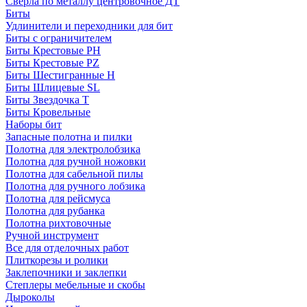
Сверла по металлу центровочное ДТ
Биты
Удлинители и переходники для бит
Биты с ограничителем
Биты Крестовые PH
Биты Крестовые PZ
Биты Шестигранные H
Биты Шлицевые SL
Биты Звездочка T
Биты Кровельные
Наборы бит
Запасные полотна и пилки
Полотна для электролобзика
Полотна для ручной ножовки
Полотна для сабельной пилы
Полотна для ручного лобзика
Полотна для рейсмуса
Полотна для рубанка
Полотна рихтовочные
Ручной инструмент
Все для отделочных работ
Плиткорезы и ролики
Заклепочники и заклепки
Степлеры мебельные и скобы
Дыроколы