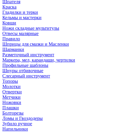
Шпателя
Краска
Гладилки и терки
Кельмы и мастерки
Ковши
Ножи складные мультитулы
Отвесы малярные
Правило
Шприцы для смазки и Масленки
Шарманки
Разметочный инструмент
Маркера, мел, карандаши, чертилки
Профильные шаблоны
Шнуры отбивочные
Слесарный инструмент
Топоры
Молотки
Отвертки
Метчики
Ножовки
Плашки
Болторезы
Ломы и Гвоздодеры
Зубило ручное
Напильники