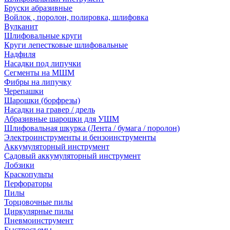
Бруски абразивные
Войлок , поролон, полировка, шлифовка
Вулканит
Шлифовальные круги
Круги лепестковые шлифовальные
Надфиля
Насадки под липучки
Сегменты на МШМ
Фибры на липучку
Черепашки
Шарошки (борфрезы)
Насадки на гравер / дрель
Абразивные шарошки для УШМ
Шлифовальная шкурка (Лента / бумага / поролон)
Электроинструменты и бензоинструменты
Аккумуляторный инструмент
Садовый аккумуляторный инструмент
Лобзики
Краскопульты
Перфораторы
Пилы
Торцовочные пилы
Циркулярные пилы
Пневмоинструмент
Быстросъемы