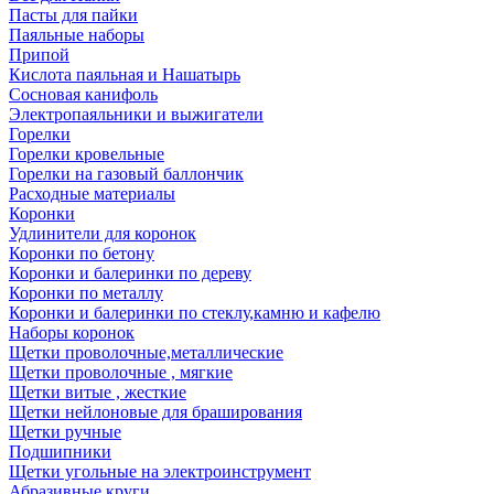
Пасты для пайки
Паяльные наборы
Припой
Кислота паяльная и Нашатырь
Сосновая канифоль
Электропаяльники и выжигатели
Горелки
Горелки кровельные
Горелки на газовый баллончик
Расходные материалы
Коронки
Удлинители для коронок
Коронки по бетону
Коронки и балеринки по дереву
Коронки по металлу
Коронки и балеринки по стеклу,камню и кафелю
Наборы коронок
Щетки проволочные,металлические
Щетки проволочные , мягкие
Щетки витые , жесткие
Щетки нейлоновые для браширования
Щетки ручные
Подшипники
Щетки угольные на электроинструмент
Абразивные круги