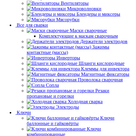
Вентиляторы
Микроволновки
Блендеры и миксеры
Мясорубки
Все для сварки
Маски сварочные
Комплектующие к маскам сварочным
Держатели электродов
Зажимы
контактные (массы)
Инверторы
Шланги кислородные
Клеммы для инвектора
Магнитные фиксаторы
Проволока сварочная
Сопла
Резаки
пропановые и горелки
Холодная сварка
Электроды
Ключи
Ключи
баллонные и гайковёрты
Ключи
комбинированные