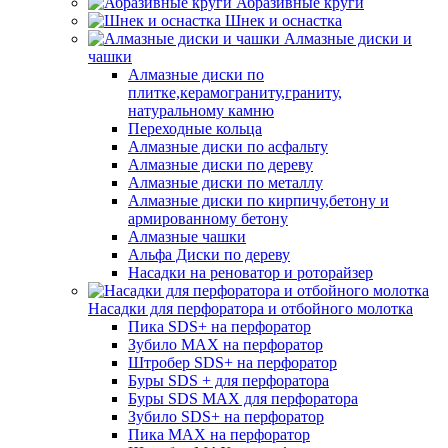
Абразивные круги
Шнек и оснастка
Алмазные диски и
чашки
Алмазные диски по
плитке,керамограниту,граниту,
натуральному камню
Переходные кольца
Алмазные диски по асфальту
Алмазные диски по дереву
Алмазные диски по металлу
Алмазные диски по кирпичу,бетону и
армированному бетону
Алмазные чашки
Альфа Диски по дереву
Насадки на реноватор и роторайзер
Насадки для перфоратора и отбойного молотка
Пика SDS+ на перфоратор
Зубило MAX на перфоратор
Штробер SDS+ на перфоратор
Буры SDS + для перфоратора
Буры SDS MAX для перфоратора
Зубило SDS+ на перфоратор
Пика MAX на перфоратор