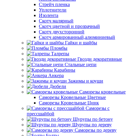
Стрейч пленка
Уплотнители
Изолента
Скотч малярный
Скотч цветной и прозрачный
Скотч двухсторонний
Скотч армированный,алюминиевый
Гайки и шайбы
Пломбы
Талрепы
Гвозди декоративные
Стальные цепи
Карабины
Анкера
Зажимы и коуши
Дюбели
Саморезы кровельные
Саморезы Кровельные Цветные
Саморезы Кровельные Цинк
Саморезы с
прессшайбой
Шурупы по бетону
Шурупы по дереву
Саморезы по дереву
Болты