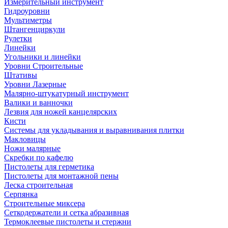
Измерительный инструмент
Гидроуровни
Мультиметры
Штангенциркули
Рулетки
Линейки
Угольники и линейки
Уровни Строительные
Штативы
Уровни Лазерные
Малярно-штукатурный инструмент
Валики и ванночки
Лезвия для ножей канцелярских
Кисти
Системы для укладывания и выравнивания плитки
Макловицы
Ножи малярные
Скребки по кафелю
Пистолеты для герметика
Пистолеты для монтажной пены
Леска строительная
Серпянка
Строительные миксера
Сеткодержатели и сетка абразивная
Термоклеевые пистолеты и стержни