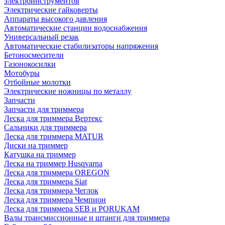
электроинструментов
Электрические гайковерты
Аппараты высокого давления
Автоматические станции водоснабжения
Универсальный резак
Автоматические стабилизаторы напряжения
Бетоносмесители
Газонокосилки
Мотобуры
Отбойные молотки
Электрические ножницы по металлу
Запчасти
Запчасти для триммера
Леска для триммера Вертекс
Сальники для триммера
Леска для триммера MATUR
Диски на триммер
Катушка на триммер
Леска на триммер Husqvarna
Леска для триммера OREGON
Леска для триммера Siat
Леска для триммера Чеглок
Леска для триммера Чемпион
Леска для триммера SEB и PORUKAM
Валы трансмиссионные и штанги для триммера