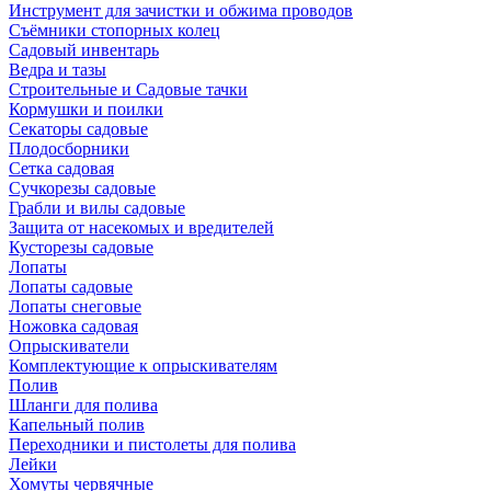
Инструмент для зачистки и обжима проводов
Съёмники стопорных колец
Садовый инвентарь
Ведра и тазы
Строительные и Садовые тачки
Кормушки и поилки
Секаторы садовые
Плодосборники
Сетка садовая
Сучкорезы садовые
Грабли и вилы садовые
Защита от насекомых и вредителей
Кусторезы садовые
Лопаты
Лопаты садовые
Лопаты снеговые
Ножовка садовая
Опрыскиватели
Комплектующие к опрыскивателям
Полив
Шланги для полива
Капельный полив
Переходники и пистолеты для полива
Лейки
Хомуты червячные