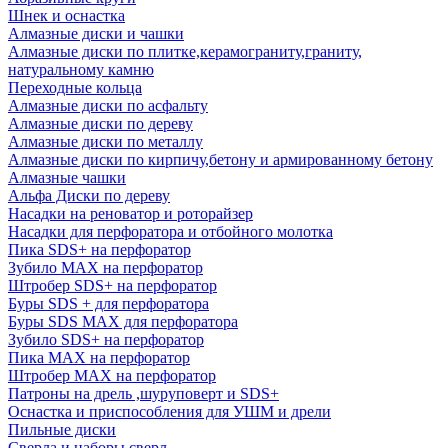
Шнек и оснастка
Алмазные диски и чашки
Алмазные диски по плитке,керамограниту,граниту,
натуральному камню
Переходные кольца
Алмазные диски по асфальту
Алмазные диски по дереву
Алмазные диски по металлу
Алмазные диски по кирпичу,бетону и армированному бетону
Алмазные чашки
Альфа Диски по дереву
Насадки на реноватор и роторайзер
Насадки для перфоратора и отбойного молотка
Пика SDS+ на перфоратор
Зубило MAX на перфоратор
Штробер SDS+ на перфоратор
Буры SDS + для перфоратора
Буры SDS MAX для перфоратора
Зубило SDS+ на перфоратор
Пика MAX на перфоратор
Штробер MAX на перфоратор
Патроны на дрель ,шуруповерт и SDS+
Оснастка и приспособления для УШМ и дрели
Пильные диски
Сверла и наборы сверл