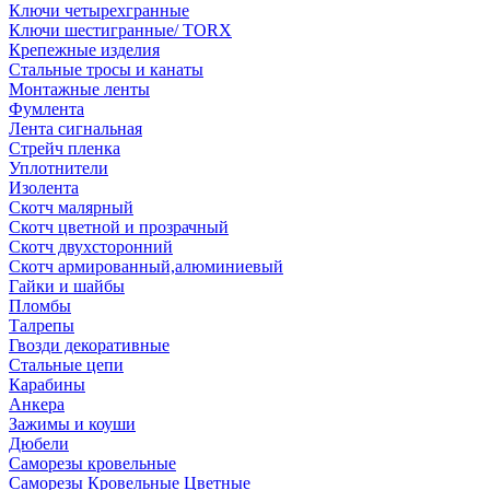
Ключи четырехгранные
Ключи шестигранные/ TORX
Крепежные изделия
Стальные тросы и канаты
Монтажные ленты
Фумлента
Лента сигнальная
Стрейч пленка
Уплотнители
Изолента
Скотч малярный
Скотч цветной и прозрачный
Скотч двухсторонний
Скотч армированный,алюминиевый
Гайки и шайбы
Пломбы
Талрепы
Гвозди декоративные
Стальные цепи
Карабины
Анкера
Зажимы и коуши
Дюбели
Саморезы кровельные
Саморезы Кровельные Цветные