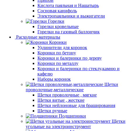
Припой
Кислота паяльная и Нашатырь
Сосновая канифоль
Электропаяльники и выжигатели
Горелки
Горелки кровельные
Горелки на газовый баллончик
Расходные материалы
Коронки
Удлинители для коронок
Коронки по бетону
Коронки и балеринки по дереву
Коронки по металлу
Коронки и балеринки по стеклу,камню и
кафелю
Наборы коронок
Щетки
проволочные,металлические
Щетки проволочные , мягкие
Щетки витые , жесткие
Щетки нейлоновые для браширования
Щетки ручные
Подшипники
Щетки
угольные на электроинструмент