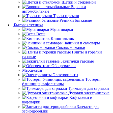
Щетки и стекломои
Воронки
автомобильные
Тросы и ремни
Резинки багажные
Бытовая техника
Мультиварки
Весы
Кипятильник
Чайники и самовары
Соковыжималки
Плиты и горелки
газовые
Зажигалки газовые
Обогреватели
Массажеры
Электроплиты
Тостеры,
блинницы, вафельницы
Триммеры для стрижки
Духовки электрические
Кофемолки и
кофеварки
Запчасти для
зернодробилки