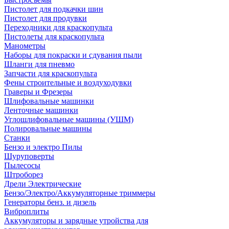
Пистолет для подкачки шин
Пистолет для продувки
Переходники для краскопульта
Пистолеты для краскопульта
Манометры
Наборы для покраски и сдувания пыли
Шланги для пневмо
Запчасти для краскопульта
Фены строительные и воздуходувки
Граверы и Фрезеры
Шлифовальные машинки
Ленточные машинки
Углошлифовальные машины (УШМ)
Полировальные машины
Станки
Бензо и электро Пилы
Шуруповерты
Пылесосы
Штроборез
Дрели Электрические
Бензо/Электро/Аккумуляторные триммеры
Генераторы бенз. и дизель
Виброплиты
Аккумуляторы и зарядные утройства для