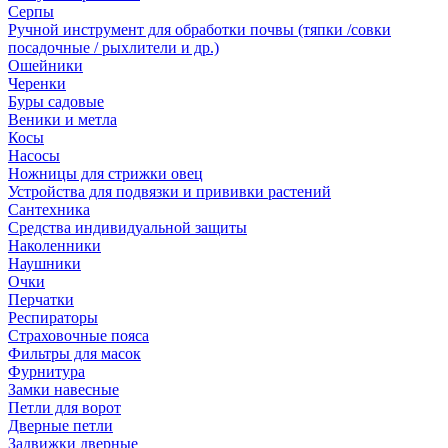
Серпы
Ручной инструмент для обработки почвы (тяпки /совки
посадочные / рыхлители и др.)
Ошейники
Черенки
Буры садовые
Веники и метла
Косы
Насосы
Ножницы для стрижки овец
Устройства для подвязки и прививки растений
Сантехника
Средства индивидуальной защиты
Наколенники
Наушники
Очки
Перчатки
Респираторы
Страховочные пояса
Фильтры для масок
Фурнитура
Замки навесные
Петли для ворот
Дверные петли
Задвижки дверные