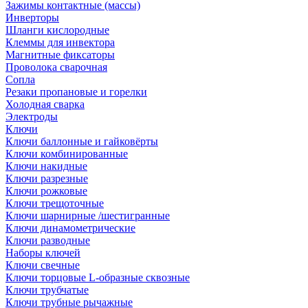
Зажимы контактные (массы)
Инверторы
Шланги кислородные
Клеммы для инвектора
Магнитные фиксаторы
Проволока сварочная
Сопла
Резаки пропановые и горелки
Холодная сварка
Электроды
Ключи
Ключи баллонные и гайковёрты
Ключи комбинированные
Ключи накидные
Ключи разрезные
Ключи рожковые
Ключи трещоточные
Ключи шарнирные /шестигранные
Ключи динамометрические
Ключи разводные
Наборы ключей
Ключи свечные
Ключи торцовые L-образные сквозные
Ключи трубчатые
Ключи трубные рычажные