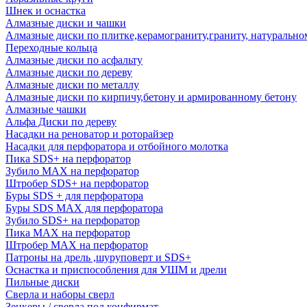
Шнек и оснастка
Алмазные диски и чашки
Алмазные диски по плитке,керамограниту,граниту, натуральн
Переходные кольца
Алмазные диски по асфальту
Алмазные диски по дереву
Алмазные диски по металлу
Алмазные диски по кирпичу,бетону и армированному бетону
Алмазные чашки
Альфа Диски по дереву
Насадки на реноватор и роторайзер
Насадки для перфоратора и отбойного молотка
Пика SDS+ на перфоратор
Зубило MAX на перфоратор
Штробер SDS+ на перфоратор
Буры SDS + для перфоратора
Буры SDS MAX для перфоратора
Зубило SDS+ на перфоратор
Пика MAX на перфоратор
Штробер MAX на перфоратор
Патроны на дрель ,шуруповерт и SDS+
Оснастка и приспособления для УШМ и дрели
Пильные диски
Сверла и наборы сверл
Зенкеры / сверла под конфирмат