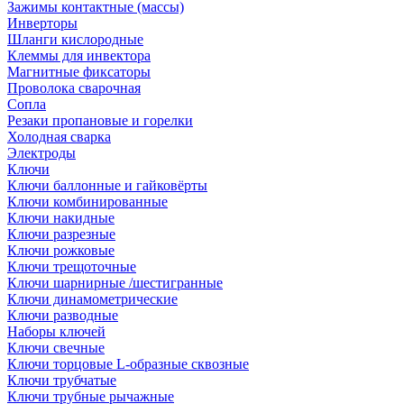
Зажимы контактные (массы)
Инверторы
Шланги кислородные
Клеммы для инвектора
Магнитные фиксаторы
Проволока сварочная
Сопла
Резаки пропановые и горелки
Холодная сварка
Электроды
Ключи
Ключи баллонные и гайковёрты
Ключи комбинированные
Ключи накидные
Ключи разрезные
Ключи рожковые
Ключи трещоточные
Ключи шарнирные /шестигранные
Ключи динамометрические
Ключи разводные
Наборы ключей
Ключи свечные
Ключи торцовые L-образные сквозные
Ключи трубчатые
Ключи трубные рычажные