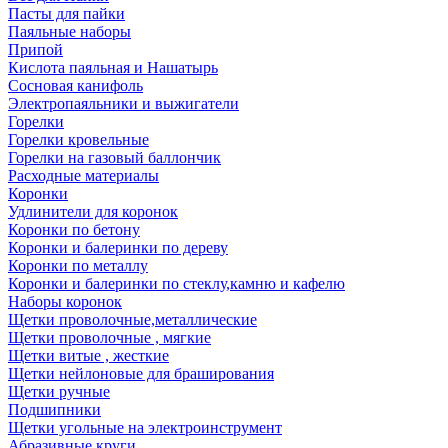
Пасты для пайки
Паяльные наборы
Припой
Кислота паяльная и Нашатырь
Сосновая канифоль
Электропаяльники и выжигатели
Горелки
Горелки кровельные
Горелки на газовый баллончик
Расходные материалы
Коронки
Удлинители для коронок
Коронки по бетону
Коронки и балеринки по дереву
Коронки по металлу
Коронки и балеринки по стеклу,камню и кафелю
Наборы коронок
Щетки проволочные,металлические
Щетки проволочные , мягкие
Щетки витые , жесткие
Щетки нейлоновые для браширования
Щетки ручные
Подшипники
Щетки угольные на электроинструмент
Абразивные круги