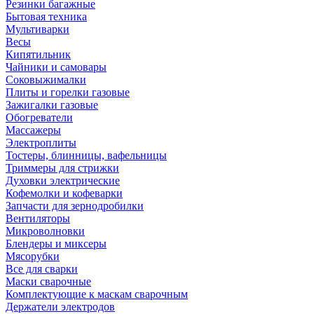
Резинки багажные
Бытовая техника
Мультиварки
Весы
Кипятильник
Чайники и самовары
Соковыжималки
Плиты и горелки газовые
Зажигалки газовые
Обогреватели
Массажеры
Электроплиты
Тостеры, блинницы, вафельницы
Триммеры для стрижки
Духовки электрические
Кофемолки и кофеварки
Запчасти для зернодробилки
Вентиляторы
Микроволновки
Блендеры и миксеры
Мясорубки
Все для сварки
Маски сварочные
Комплектующие к маскам сварочным
Держатели электродов