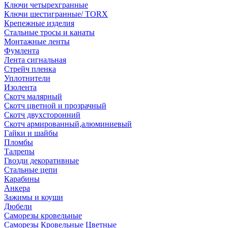
Ключи четырехгранные
Ключи шестигранные/ TORX
Крепежные изделия
Стальные тросы и канаты
Монтажные ленты
Фумлента
Лента сигнальная
Стрейч пленка
Уплотнители
Изолента
Скотч малярный
Скотч цветной и прозрачный
Скотч двухсторонний
Скотч армированный,алюминиевый
Гайки и шайбы
Пломбы
Талрепы
Гвозди декоративные
Стальные цепи
Карабины
Анкера
Зажимы и коуши
Дюбели
Саморезы кровельные
Саморезы Кровельные Цветные