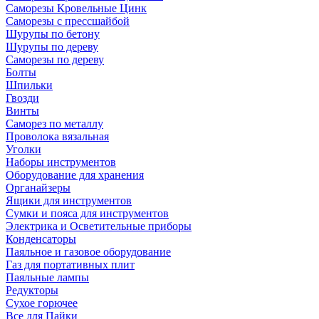
Саморезы Кровельные Цинк
Саморезы с прессшайбой
Шурупы по бетону
Шурупы по дереву
Саморезы по дереву
Болты
Шпильки
Гвозди
Винты
Саморез по металлу
Проволока вязальная
Уголки
Наборы инструментов
Оборудование для хранения
Органайзеры
Ящики для инструментов
Сумки и пояса для инструментов
Электрика и Осветительные приборы
Конденсаторы
Паяльное и газовое оборудование
Газ для портативных плит
Паяльные лампы
Редукторы
Сухое горючее
Все для Пайки