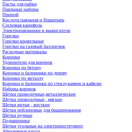
Пасты для пайки
Паяльные наборы
Припой
Кислота паяльная и Нашатырь
Сосновая канифоль
Электропаяльники и выжигатели
Горелки
Горелки кровельные
Горелки на газовый баллончик
Расходные материалы
Коронки
Удлинители для коронок
Коронки по бетону
Коронки и балеринки по дереву
Коронки по металлу
Коронки и балеринки по стеклу,камню и кафелю
Наборы коронок
Щетки проволочные,металлические
Щетки проволочные , мягкие
Щетки витые , жесткие
Щетки нейлоновые для браширования
Щетки ручные
Подшипники
Щетки угольные на электроинструмент
Абразивные круги