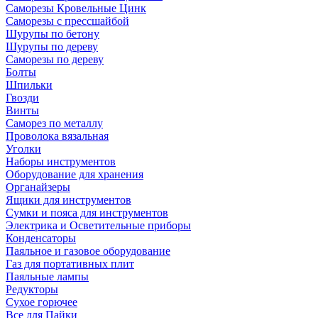
Саморезы Кровельные Цинк
Саморезы с прессшайбой
Шурупы по бетону
Шурупы по дереву
Саморезы по дереву
Болты
Шпильки
Гвозди
Винты
Саморез по металлу
Проволока вязальная
Уголки
Наборы инструментов
Оборудование для хранения
Органайзеры
Ящики для инструментов
Сумки и пояса для инструментов
Электрика и Осветительные приборы
Конденсаторы
Паяльное и газовое оборудование
Газ для портативных плит
Паяльные лампы
Редукторы
Сухое горючее
Все для Пайки