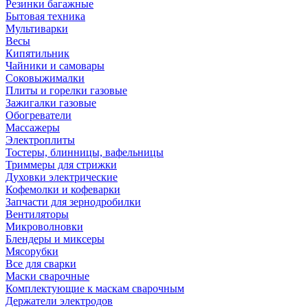
Резинки багажные
Бытовая техника
Мультиварки
Весы
Кипятильник
Чайники и самовары
Соковыжималки
Плиты и горелки газовые
Зажигалки газовые
Обогреватели
Массажеры
Электроплиты
Тостеры, блинницы, вафельницы
Триммеры для стрижки
Духовки электрические
Кофемолки и кофеварки
Запчасти для зернодробилки
Вентиляторы
Микроволновки
Блендеры и миксеры
Мясорубки
Все для сварки
Маски сварочные
Комплектующие к маскам сварочным
Держатели электродов