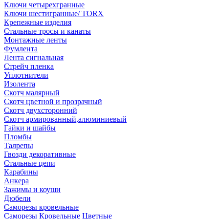
Ключи четырехгранные
Ключи шестигранные/ TORX
Крепежные изделия
Стальные тросы и канаты
Монтажные ленты
Фумлента
Лента сигнальная
Стрейч пленка
Уплотнители
Изолента
Скотч малярный
Скотч цветной и прозрачный
Скотч двухсторонний
Скотч армированный,алюминиевый
Гайки и шайбы
Пломбы
Талрепы
Гвозди декоративные
Стальные цепи
Карабины
Анкера
Зажимы и коуши
Дюбели
Саморезы кровельные
Саморезы Кровельные Цветные