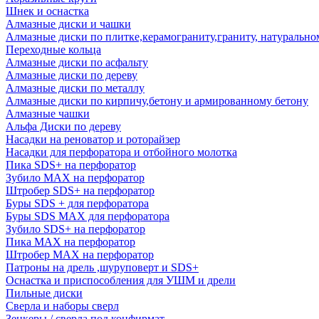
Шнек и оснастка
Алмазные диски и чашки
Алмазные диски по плитке,керамограниту,граниту, натуральн
Переходные кольца
Алмазные диски по асфальту
Алмазные диски по дереву
Алмазные диски по металлу
Алмазные диски по кирпичу,бетону и армированному бетону
Алмазные чашки
Альфа Диски по дереву
Насадки на реноватор и роторайзер
Насадки для перфоратора и отбойного молотка
Пика SDS+ на перфоратор
Зубило MAX на перфоратор
Штробер SDS+ на перфоратор
Буры SDS + для перфоратора
Буры SDS MAX для перфоратора
Зубило SDS+ на перфоратор
Пика MAX на перфоратор
Штробер MAX на перфоратор
Патроны на дрель ,шуруповерт и SDS+
Оснастка и приспособления для УШМ и дрели
Пильные диски
Сверла и наборы сверл
Зенкеры / сверла под конфирмат