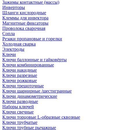
Зажимы контактные (массы)
Инверторы
Шланги кислородные
Клеммы для инвектора
Магнитные фиксаторы
Проволока сварочная
Сопла
Резаки пропановые и горелки
Холодная сварка
Электроды
Ключи
Ключи баллонные и гайковёрты
Ключи комбинированные
Ключи накидные
Ключи разрезные
Ключи рожковые
Ключи трещоточные
Ключи шарнирные /шестигранные
Ключи динамометрические
Ключи разводные
Наборы ключей
Ключи свечные
Ключи торцовые L-образные сквозные
Ключи трубчатые
Ключи трубные рычажные