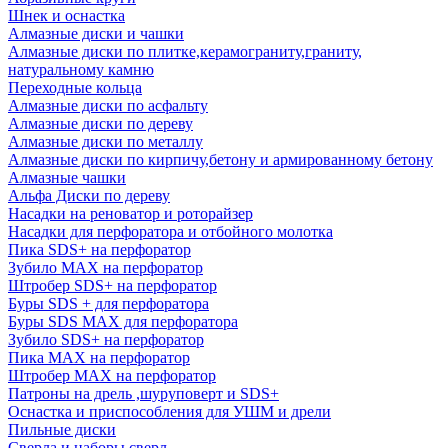
Шнек и оснастка
Алмазные диски и чашки
Алмазные диски по плитке,керамограниту,граниту,
натуральному камню
Переходные кольца
Алмазные диски по асфальту
Алмазные диски по дереву
Алмазные диски по металлу
Алмазные диски по кирпичу,бетону и армированному бетону
Алмазные чашки
Альфа Диски по дереву
Насадки на реноватор и роторайзер
Насадки для перфоратора и отбойного молотка
Пика SDS+ на перфоратор
Зубило MAX на перфоратор
Штробер SDS+ на перфоратор
Буры SDS + для перфоратора
Буры SDS MAX для перфоратора
Зубило SDS+ на перфоратор
Пика MAX на перфоратор
Штробер MAX на перфоратор
Патроны на дрель ,шуруповерт и SDS+
Оснастка и приспособления для УШМ и дрели
Пильные диски
Сверла и наборы сверл