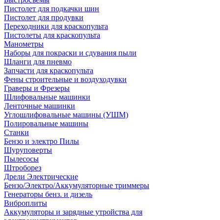
Пистолет для подкачки шин
Пистолет для продувки
Переходники для краскопульта
Пистолеты для краскопульта
Манометры
Наборы для покраски и сдувания пыли
Шланги для пневмо
Запчасти для краскопульта
Фены строительные и воздуходувки
Граверы и Фрезеры
Шлифовальные машинки
Ленточные машинки
Углошлифовальные машины (УШМ)
Полировальные машины
Станки
Бензо и электро Пилы
Шуруповерты
Пылесосы
Штроборез
Дрели Электрические
Бензо/Электро/Аккумуляторные триммеры
Генераторы бенз. и дизель
Виброплиты
Аккумуляторы и зарядные утройства для