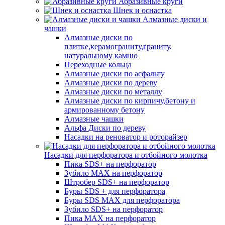
Абразивные круги
Шнек и оснастка
Алмазные диски и
чашки
Алмазные диски по
плитке,керамограниту,граниту,
натуральному камню
Переходные кольца
Алмазные диски по асфальту
Алмазные диски по дереву
Алмазные диски по металлу
Алмазные диски по кирпичу,бетону и
армированному бетону
Алмазные чашки
Альфа Диски по дереву
Насадки на реноватор и роторайзер
Насадки для перфоратора и отбойного молотка
Пика SDS+ на перфоратор
Зубило MAX на перфоратор
Штробер SDS+ на перфоратор
Буры SDS + для перфоратора
Буры SDS MAX для перфоратора
Зубило SDS+ на перфоратор
Пика MAX на перфоратор