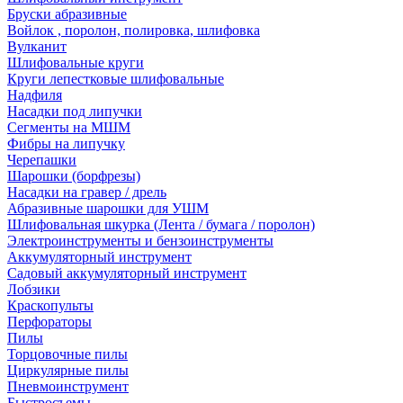
Бруски абразивные
Войлок , поролон, полировка, шлифовка
Вулканит
Шлифовальные круги
Круги лепестковые шлифовальные
Надфиля
Насадки под липучки
Сегменты на МШМ
Фибры на липучку
Черепашки
Шарошки (борфрезы)
Насадки на гравер / дрель
Абразивные шарошки для УШМ
Шлифовальная шкурка (Лента / бумага / поролон)
Электроинструменты и бензоинструменты
Аккумуляторный инструмент
Садовый аккумуляторный инструмент
Лобзики
Краскопульты
Перфораторы
Пилы
Торцовочные пилы
Циркулярные пилы
Пневмоинструмент
Быстросъемы