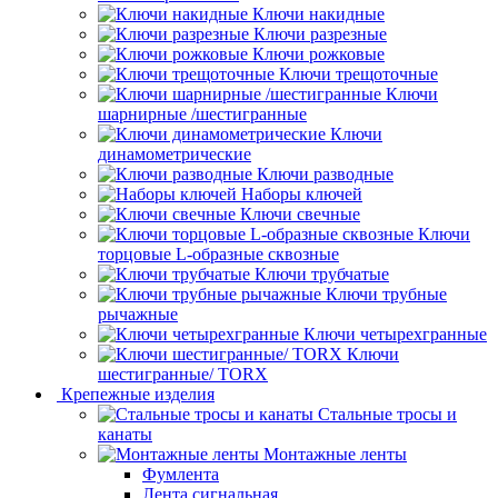
Ключи накидные
Ключи разрезные
Ключи рожковые
Ключи трещоточные
Ключи
шарнирные /шестигранные
Ключи
динамометрические
Ключи разводные
Наборы ключей
Ключи свечные
Ключи
торцовые L-образные сквозные
Ключи трубчатые
Ключи трубные
рычажные
Ключи четырехгранные
Ключи
шестигранные/ TORX
Крепежные изделия
Стальные тросы и
канаты
Монтажные ленты
Фумлента
Лента сигнальная