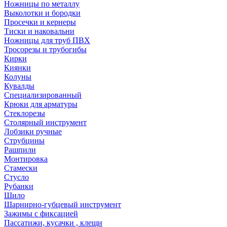
Ножницы по металлу
Выколотки и бородки
Просечки и кернеры
Тиски и наковальни
Ножницы для труб ПВХ
Тросорезы и трубогибы
Кирки
Киянки
Колуны
Кувалды
Специализированный
Крюки для арматуры
Стеклорезы
Столярный инструмент
Лобзики ручные
Струбцины
Рашпили
Монтировка
Стамески
Стусло
Рубанки
Шило
Шарнирно-губцевый инструмент
Зажимы с фиксацией
Пассатижи, кусачки , клещи