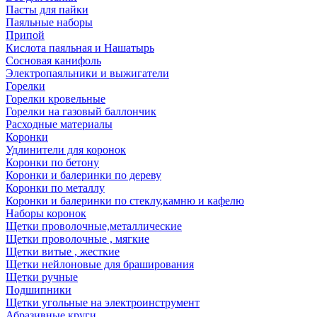
Пасты для пайки
Паяльные наборы
Припой
Кислота паяльная и Нашатырь
Сосновая канифоль
Электропаяльники и выжигатели
Горелки
Горелки кровельные
Горелки на газовый баллончик
Расходные материалы
Коронки
Удлинители для коронок
Коронки по бетону
Коронки и балеринки по дереву
Коронки по металлу
Коронки и балеринки по стеклу,камню и кафелю
Наборы коронок
Щетки проволочные,металлические
Щетки проволочные , мягкие
Щетки витые , жесткие
Щетки нейлоновые для браширования
Щетки ручные
Подшипники
Щетки угольные на электроинструмент
Абразивные круги