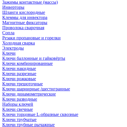
Зажимы контактные (массы)
Инверторы
Шланги кислородные
Клеммы для инвектора
Магнитные фиксаторы
Проволока сварочная
Сопла
Резаки пропановые и горелки
Холодная сварка
Электроды
Ключи
Ключи баллонные и гайковёрты
Ключи комбинированные
Ключи накидные
Ключи разрезные
Ключи рожковые
Ключи трещоточные
Ключи шарнирные /шестигранные
Ключи динамометрические
Ключи разводные
Наборы ключей
Ключи свечные
Ключи торцовые L-образные сквозные
Ключи трубчатые
Ключи трубные рычажные