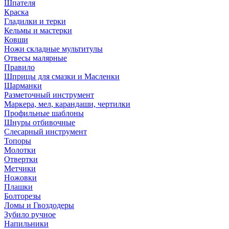
Шпателя
Краска
Гладилки и терки
Кельмы и мастерки
Ковши
Ножи складные мультитулы
Отвесы малярные
Правило
Шприцы для смазки и Масленки
Шарманки
Разметочный инструмент
Маркера, мел, карандаши, чертилки
Профильные шаблоны
Шнуры отбивочные
Слесарный инструмент
Топоры
Молотки
Отвертки
Метчики
Ножовки
Плашки
Болторезы
Ломы и Гвоздодеры
Зубило ручное
Напильники