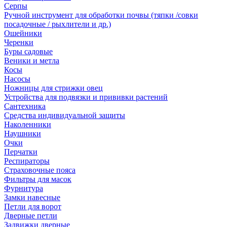
Серпы
Ручной инструмент для обработки почвы (тяпки /совки
посадочные / рыхлители и др.)
Ошейники
Черенки
Буры садовые
Веники и метла
Косы
Насосы
Ножницы для стрижки овец
Устройства для подвязки и прививки растений
Сантехника
Средства индивидуальной защиты
Наколенники
Наушники
Очки
Перчатки
Респираторы
Страховочные пояса
Фильтры для масок
Фурнитура
Замки навесные
Петли для ворот
Дверные петли
Задвижки дверные