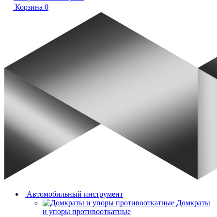
Корзина
0
Автомобильный инструмент
Домкраты
и упоры противооткатные