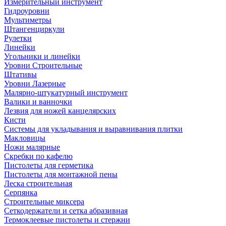
Измерительный инструмент
Гидроуровни
Мультиметры
Штангенциркули
Рулетки
Линейки
Угольники и линейки
Уровни Строительные
Штативы
Уровни Лазерные
Малярно-штукатурный инструмент
Валики и ванночки
Лезвия для ножей канцелярских
Кисти
Системы для укладывания и выравнивания плитки
Макловицы
Ножи малярные
Скребки по кафелю
Пистолеты для герметика
Пистолеты для монтажной пены
Леска строительная
Серпянка
Строительные миксера
Сеткодержатели и сетка абразивная
Термоклеевые пистолеты и стержни