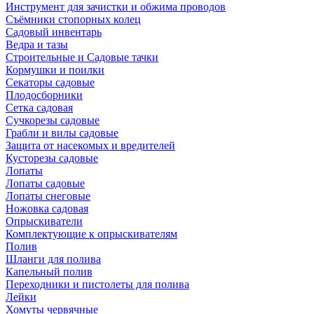
Инструмент для зачистки и обжима проводов
Съёмники стопорных колец
Садовый инвентарь
Ведра и тазы
Строительные и Садовые тачки
Кормушки и поилки
Секаторы садовые
Плодосборники
Сетка садовая
Сучкорезы садовые
Грабли и вилы садовые
Защита от насекомых и вредителей
Кусторезы садовые
Лопаты
Лопаты садовые
Лопаты снеговые
Ножовка садовая
Опрыскиватели
Комплектующие к опрыскивателям
Полив
Шланги для полива
Капельный полив
Переходники и пистолеты для полива
Лейки
Хомуты червячные