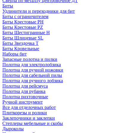
Сверла по металлу центровочное ДТ
Биты
Удлинители и переходники для бит
Биты с ограничителем
Биты Крестовые PH
Биты Крестовые PZ
Биты Шестигранные H
Биты Шлицевые SL
Биты Звездочка T
Биты Кровельные
Наборы бит
Запасные полотна и пилки
Полотна для электролобзика
Полотна для ручной ножовки
Полотна для сабельной пилы
Полотна для ручного лобзика
Полотна для рейсмуса
Полотна для рубанка
Полотна рихтовочные
Ручной инструмент
Все для отделочных работ
Плиткорезы и ролики
Заклепочники и заклепки
Степлеры мебельные и скобы
Дыроколы