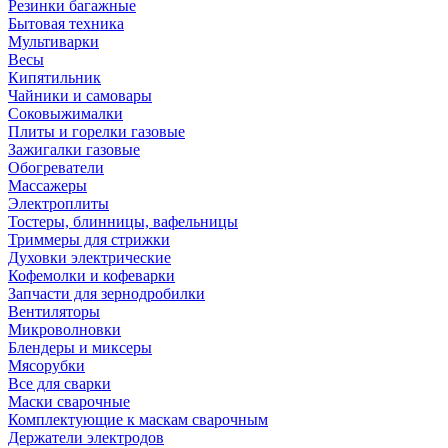
Резинки багажные
Бытовая техника
Мультиварки
Весы
Кипятильник
Чайники и самовары
Соковыжималки
Плиты и горелки газовые
Зажигалки газовые
Обогреватели
Массажеры
Электроплиты
Тостеры, блинницы, вафельницы
Триммеры для стрижки
Духовки электрические
Кофемолки и кофеварки
Запчасти для зернодробилки
Вентиляторы
Микроволновки
Блендеры и миксеры
Мясорубки
Все для сварки
Маски сварочные
Комплектующие к маскам сварочным
Держатели электродов