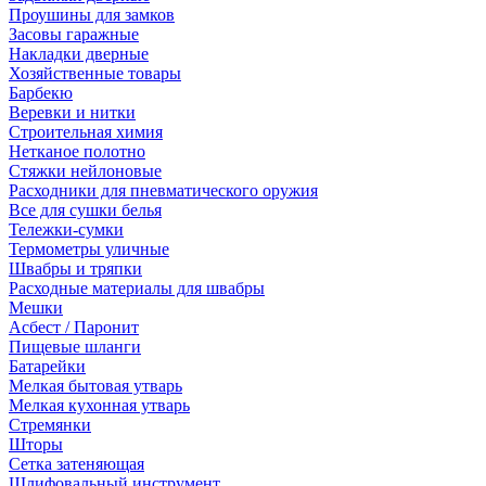
Проушины для замков
Засовы гаражные
Накладки дверные
Хозяйственные товары
Барбекю
Веревки и нитки
Строительная химия
Нетканое полотно
Стяжки нейлоновые
Расходники для пневматического оружия
Все для сушки белья
Тележки-сумки
Термометры уличные
Швабры и тряпки
Расходные материалы для швабры
Мешки
Асбест / Паронит
Пищевые шланги
Батарейки
Мелкая бытовая утварь
Мелкая кухонная утварь
Стремянки
Шторы
Сетка затеняющая
Шлифовальный инструмент