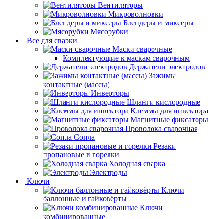
Вентиляторы
Микроволновки
Блендеры и миксеры
Мясорубки
Все для сварки
Маски сварочные
Комплектующие к маскам сварочным
Держатели электродов
Зажимы
контактные (массы)
Инверторы
Шланги кислородные
Клеммы для инвектора
Магнитные фиксаторы
Проволока сварочная
Сопла
Резаки
пропановые и горелки
Холодная сварка
Электроды
Ключи
Ключи
баллонные и гайковёрты
Ключи
комбинированные