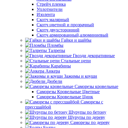
Стрейч пленка
Уплотнители
Изолента
Скотч малярный
Скотч цветной и прозрачный
Скотч двухсторонний
Скотч армированный,алюминиевый
Гайки и шайбы
Пломбы
Талрепы
Гвозди декоративные
Стальные цепи
Карабины
Анкера
Зажимы и коуши
Дюбели
Саморезы кровельные
Саморезы Кровельные Цветные
Саморезы Кровельные Цинк
Саморезы с
прессшайбой
Шурупы по бетону
Шурупы по дереву
Саморезы по дереву
Болты