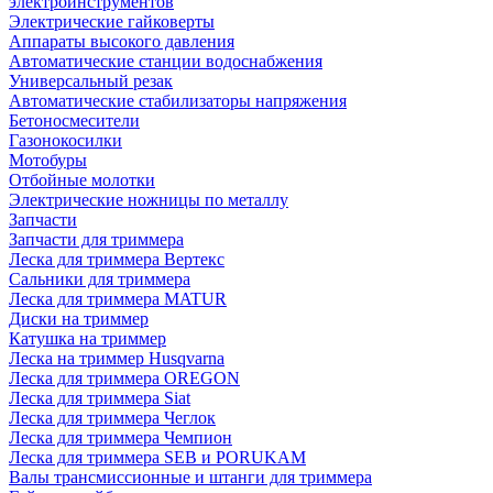
электроинструментов
Электрические гайковерты
Аппараты высокого давления
Автоматические станции водоснабжения
Универсальный резак
Автоматические стабилизаторы напряжения
Бетоносмесители
Газонокосилки
Мотобуры
Отбойные молотки
Электрические ножницы по металлу
Запчасти
Запчасти для триммера
Леска для триммера Вертекс
Сальники для триммера
Леска для триммера MATUR
Диски на триммер
Катушка на триммер
Леска на триммер Husqvarna
Леска для триммера OREGON
Леска для триммера Siat
Леска для триммера Чеглок
Леска для триммера Чемпион
Леска для триммера SEB и PORUKAM
Валы трансмиссионные и штанги для триммера