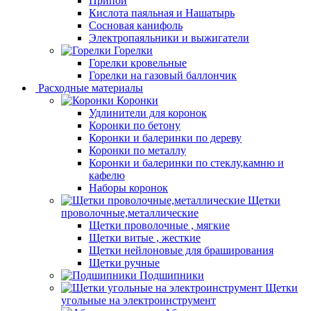
Припой
Кислота паяльная и Нашатырь
Сосновая канифоль
Электропаяльники и выжигатели
Горелки
Горелки кровельные
Горелки на газовый баллончик
Расходные материалы
Коронки
Удлинители для коронок
Коронки по бетону
Коронки и балеринки по дереву
Коронки по металлу
Коронки и балеринки по стеклу,камню и
кафелю
Наборы коронок
Щетки
проволочные,металлические
Щетки проволочные , мягкие
Щетки витые , жесткие
Щетки нейлоновые для браширования
Щетки ручные
Подшипники
Щетки
угольные на электроинструмент