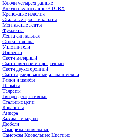
Ключи четырехгранные
Ключи шестигранные/ TORX
Крепежные изделия
Стальные тросы и канаты
Монтажные ленты
Фумлента
Лента сигнальная
Стрейч пленка
Уплотнители
Изолента
Скотч малярный
Скотч цветной и прозрачный
Скотч двухсторонний
Скотч армированный,алюминиевый
Гайки и шайбы
Пломбы
Талрепы
Гвозди декоративные
Стальные цепи
Карабины
Анкера
Зажимы и коуши
Дюбели
Саморезы кровельные
Саморезы Кровельные Цветные