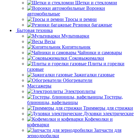
Щетки и стекломои
Воронки
автомобильные
Тросы и ремни
Резинки багажные
Бытовая техника
Мультиварки
Весы
Кипятильник
Чайники и самовары
Соковыжималки
Плиты и горелки
газовые
Зажигалки газовые
Обогреватели
Массажеры
Электроплиты
Тостеры,
блинницы, вафельницы
Триммеры для стрижки
Духовки электрические
Кофемолки и
кофеварки
Запчасти для
зернодробилки