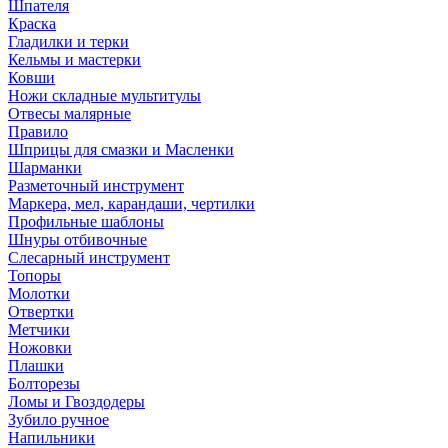
Шпателя
Краска
Гладилки и терки
Кельмы и мастерки
Ковши
Ножи складные мультитулы
Отвесы малярные
Правило
Шприцы для смазки и Масленки
Шарманки
Разметочный инструмент
Маркера, мел, карандаши, чертилки
Профильные шаблоны
Шнуры отбивочные
Слесарный инструмент
Топоры
Молотки
Отвертки
Метчики
Ножовки
Плашки
Болторезы
Ломы и Гвоздодеры
Зубило ручное
Напильники