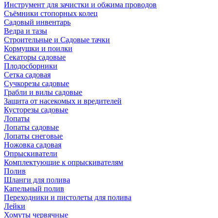
Инструмент для зачистки и обжима проводов
Съёмники стопорных колец
Садовый инвентарь
Ведра и тазы
Строительные и Садовые тачки
Кормушки и поилки
Секаторы садовые
Плодосборники
Сетка садовая
Сучкорезы садовые
Грабли и вилы садовые
Защита от насекомых и вредителей
Кусторезы садовые
Лопаты
Лопаты садовые
Лопаты снеговые
Ножовка садовая
Опрыскиватели
Комплектующие к опрыскивателям
Полив
Шланги для полива
Капельный полив
Переходники и пистолеты для полива
Лейки
Хомуты червячные