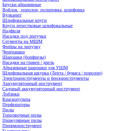
Бруски абразивные
Войлок , поролон, полировка, шлифовка
Вулканит
Шлифовальные круги
Круги лепестковые шлифовальные
Надфиля
Насадки под липучки
Сегменты на МШМ
Фибры на липучку
Черепашки
Шарошки (борфрезы)
Насадки на гравер / дрель
Абразивные шарошки для УШМ
Шлифовальная шкурка (Лента / бумага / поролон)
Электроинструменты и бензоинструменты
Аккумуляторный инструмент
Садовый аккумуляторный инструмент
Лобзики
Краскопульты
Перфораторы
Пилы
Торцовочные пилы
Циркулярные пилы
Пневмоинструмент
Быстросъемы