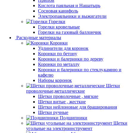
Припой
Кислота паяльная и Нашатырь
Сосновая канифоль
Электропаяльники и выжигатели
Горелки
Горелки кровельные
Горелки на газовый баллончик
Расходные материалы
Коронки
Удлинители для коронок
Коронки по бетону
Коронки и балеринки по дереву
Коронки по металлу
Коронки и балеринки по стеклу,камню и
кафелю
Наборы коронок
Щетки
проволочные,металлические
Щетки проволочные , мягкие
Щетки витые , жесткие
Щетки нейлоновые для браширования
Щетки ручные
Подшипники
Щетки
угольные на электроинструмент