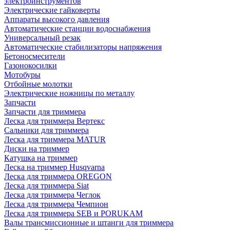
электроинструментов
Электрические гайковерты
Аппараты высокого давления
Автоматические станции водоснабжения
Универсальный резак
Автоматические стабилизаторы напряжения
Бетоносмесители
Газонокосилки
Мотобуры
Отбойные молотки
Электрические ножницы по металлу
Запчасти
Запчасти для триммера
Леска для триммера Вертекс
Сальники для триммера
Леска для триммера MATUR
Диски на триммер
Катушка на триммер
Леска на триммер Husqvarna
Леска для триммера OREGON
Леска для триммера Siat
Леска для триммера Чеглок
Леска для триммера Чемпион
Леска для триммера SEB и PORUKAM
Валы трансмиссионные и штанги для триммера