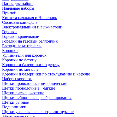
Пасты для пайки
Паяльные наборы
Припой
Кислота паяльная и Нашатырь
Сосновая канифоль
Электропаяльники и выжигатели
Горелки
Горелки кровельные
Горелки на газовый баллончик
Расходные материалы
Коронки
Удлинители для коронок
Коронки по бетону
Коронки и балеринки по дереву
Коронки по металлу
Коронки и балеринки по стеклу,камню и кафелю
Наборы коронок
Щетки проволочные,металлические
Щетки проволочные , мягкие
Щетки витые , жесткие
Щетки нейлоновые для браширования
Щетки ручные
Подшипники
Щетки угольные на электроинструмент
Абразивные круги