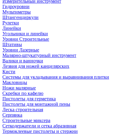
Измерительный инструмент
Гидроуровни
Мультиметры
Штангенциркули
Рулетки
Линейки
Угольники и линейки
Уровни Строительные
Штативы
Уровни Лазерные
Малярно-штукатурный инструмент
Валики и ванночки
Лезвия для ножей канцелярских
Кисти
Системы для укладывания и выравнивания плитки
Макловицы
Ножи малярные
Скребки по кафелю
Пистолеты для герметика
Пистолеты для монтажной пены
Леска строительная
Серпянка
Строительные миксера
Сеткодержатели и сетка абразивная
Термоклеевые пистолеты и стержни