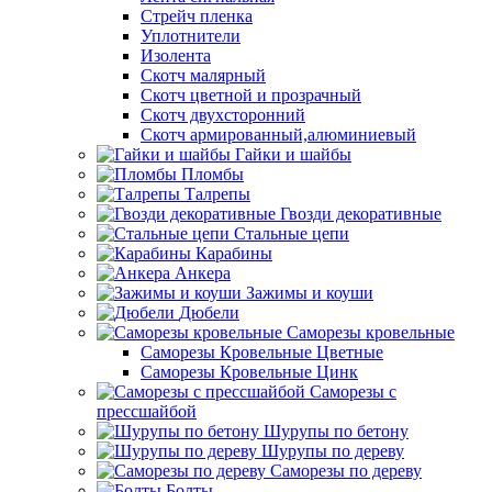
Стрейч пленка
Уплотнители
Изолента
Скотч малярный
Скотч цветной и прозрачный
Скотч двухсторонний
Скотч армированный,алюминиевый
Гайки и шайбы
Пломбы
Талрепы
Гвозди декоративные
Стальные цепи
Карабины
Анкера
Зажимы и коуши
Дюбели
Саморезы кровельные
Саморезы Кровельные Цветные
Саморезы Кровельные Цинк
Саморезы с
прессшайбой
Шурупы по бетону
Шурупы по дереву
Саморезы по дереву
Болты