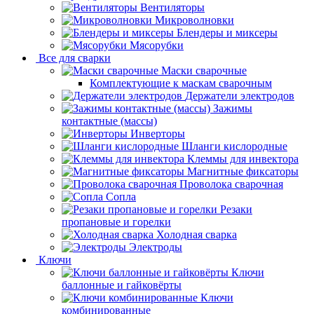
Вентиляторы
Микроволновки
Блендеры и миксеры
Мясорубки
Все для сварки
Маски сварочные
Комплектующие к маскам сварочным
Держатели электродов
Зажимы
контактные (массы)
Инверторы
Шланги кислородные
Клеммы для инвектора
Магнитные фиксаторы
Проволока сварочная
Сопла
Резаки
пропановые и горелки
Холодная сварка
Электроды
Ключи
Ключи
баллонные и гайковёрты
Ключи
комбинированные