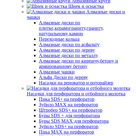
Абразивные круги
Шнек и оснастка
Алмазные диски и
чашки
Алмазные диски по
плитке,керамограниту,граниту,
натуральному камню
Переходные кольца
Алмазные диски по асфальту
Алмазные диски по дереву
Алмазные диски по металлу
Алмазные диски по кирпичу,бетону и
армированному бетону
Алмазные чашки
Альфа Диски по дереву
Насадки на реноватор и роторайзер
Насадки для перфоратора и отбойного молотка
Пика SDS+ на перфоратор
Зубило MAX на перфоратор
Штробер SDS+ на перфоратор
Буры SDS + для перфоратора
Буры SDS MAX для перфоратора
Зубило SDS+ на перфоратор
Пика MAX на перфоратор