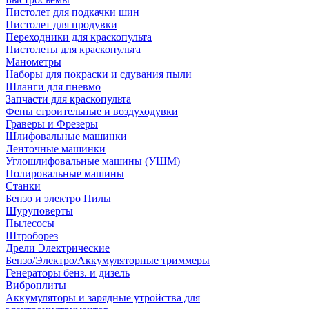
Пистолет для подкачки шин
Пистолет для продувки
Переходники для краскопульта
Пистолеты для краскопульта
Манометры
Наборы для покраски и сдувания пыли
Шланги для пневмо
Запчасти для краскопульта
Фены строительные и воздуходувки
Граверы и Фрезеры
Шлифовальные машинки
Ленточные машинки
Углошлифовальные машины (УШМ)
Полировальные машины
Станки
Бензо и электро Пилы
Шуруповерты
Пылесосы
Штроборез
Дрели Электрические
Бензо/Электро/Аккумуляторные триммеры
Генераторы бенз. и дизель
Виброплиты
Аккумуляторы и зарядные утройства для