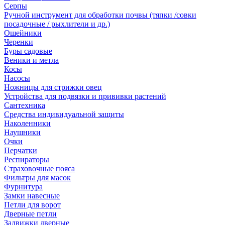
Серпы
Ручной инструмент для обработки почвы (тяпки /совки
посадочные / рыхлители и др.)
Ошейники
Черенки
Буры садовые
Веники и метла
Косы
Насосы
Ножницы для стрижки овец
Устройства для подвязки и прививки растений
Сантехника
Средства индивидуальной защиты
Наколенники
Наушники
Очки
Перчатки
Респираторы
Страховочные пояса
Фильтры для масок
Фурнитура
Замки навесные
Петли для ворот
Дверные петли
Задвижки дверные