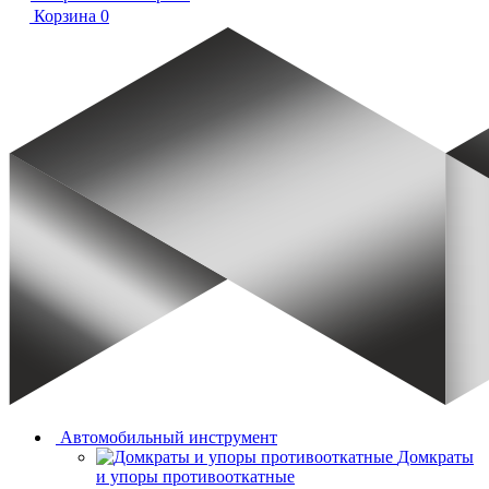
Корзина
0
Автомобильный инструмент
Домкраты
и упоры противооткатные