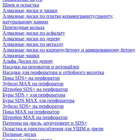
Шнек и оснастка
Алмазные диски и чашки
Алмазные диски по плитке,керамограниту,граниту,
натуральному камню
Переходные кольца
Алмазные диски по асфальту
Алмазные диски по дереву
Алмазные диски по металлу
Алмазные диски по кирпичу,бетону и армированному бетону
Алмазные чашки
Альфа Диски по дереву
Насадки на реноватор и роторайзер
Насадки для перфоратора и отбойного молотка
Пика SDS+ на перфоратор
Зубило MAX на перфоратор
Штробер SDS+ на перфоратор
Буры SDS + для перфоратора
Буры SDS MAX для перфоратора
Зубило SDS+ на перфоратор
Пика MAX на перфоратор
Штробер MAX на перфоратор
Патроны на дрель ,шуруповерт и SDS+
Оснастка и приспособления для УШМ и дрели
Пильные диски
Сверла и наборы сверл