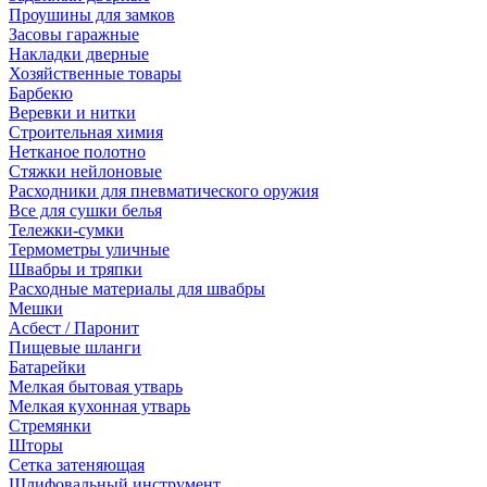
Проушины для замков
Засовы гаражные
Накладки дверные
Хозяйственные товары
Барбекю
Веревки и нитки
Строительная химия
Нетканое полотно
Стяжки нейлоновые
Расходники для пневматического оружия
Все для сушки белья
Тележки-сумки
Термометры уличные
Швабры и тряпки
Расходные материалы для швабры
Мешки
Асбест / Паронит
Пищевые шланги
Батарейки
Мелкая бытовая утварь
Мелкая кухонная утварь
Стремянки
Шторы
Сетка затеняющая
Шлифовальный инструмент