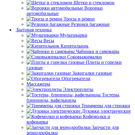
Щетки и стекломои
Воронки
автомобильные
Тросы и ремни
Резинки багажные
Бытовая техника
Мультиварки
Весы
Кипятильник
Чайники и самовары
Соковыжималки
Плиты и горелки
газовые
Зажигалки газовые
Обогреватели
Массажеры
Электроплиты
Тостеры,
блинницы, вафельницы
Триммеры для стрижки
Духовки электрические
Кофемолки и
кофеварки
Запчасти для
зернодробилки