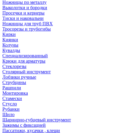
Ножницы по металлу
Выколотки и бородки
Просечки и кернеры
Тиски и наковальни
Ножницы для труб ПВХ
Тросорезы и трубогибы
Кирки
Киянки
Колуны
Кувалды
Специализированный
Крюки для арматуры
Стеклорезы
Столярный инструмент
Лобзики ручные
Струбцины
Рашпили
Монтировка
Стамески
Стусло
Рубанки
Шило
Шарнирно-губцевый инструмент
Зажимы с фиксацией
Пассатижи, кусачки , клещи