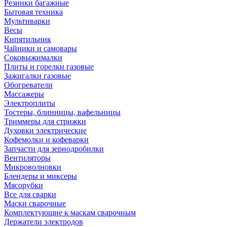
Резинки багажные
Бытовая техника
Мультиварки
Весы
Кипятильник
Чайники и самовары
Соковыжималки
Плиты и горелки газовые
Зажигалки газовые
Обогреватели
Массажеры
Электроплиты
Тостеры, блинницы, вафельницы
Триммеры для стрижки
Духовки электрические
Кофемолки и кофеварки
Запчасти для зернодробилки
Вентиляторы
Микроволновки
Блендеры и миксеры
Мясорубки
Все для сварки
Маски сварочные
Комплектующие к маскам сварочным
Держатели электродов