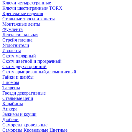
Ключи четырехгранные
Ключи шестигранные/ TORX
Крепежные изделия
Стальные тросы и канаты
Монтажные ленты
Фумлента
Лента сигнальная
Стрейч пленка
Уплотнители
Изолента
Скотч малярный
Скотч цветной и прозрачный
Скотч двухсторонний
Скотч армированный,алюминиевый
Гайки и шайбы
Пломбы
Талрепы
Гвозди декоративные
Стальные цепи
Карабины
Анкера
Зажимы и коуши
Дюбели
Саморезы кровельные
Саморезы Кровельные Цветные