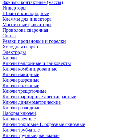
Зажимы контактные (массы)
Инверторы
Шланги кислородные
Клеммы для инвектора
Магнитные фиксаторы
Проволока сварочная
Сопла
Резаки пропановые и горелки
Холодная сварка
Электроды
Ключи
Ключи баллонные и гайковёрты
Ключи комбинированные
Ключи накидные
Ключи разрезные
Ключи рожковые
Ключи трещоточные
Ключи шарнирные /шестигранные
Ключи динамометрические
Ключи разводные
Наборы ключей
Ключи свечные
Ключи торцовые L-образные сквозные
Ключи трубчатые
Ключи трубные рычажные