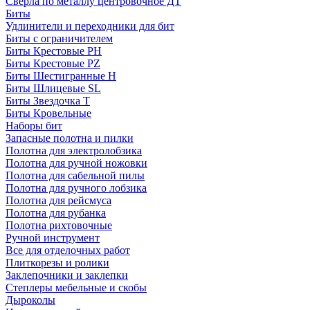
Сверла по металлу центровочное ДТ
Биты
Удлинители и переходники для бит
Биты с ограничителем
Биты Крестовые PH
Биты Крестовые PZ
Биты Шестигранные H
Биты Шлицевые SL
Биты Звездочка T
Биты Кровельные
Наборы бит
Запасные полотна и пилки
Полотна для электролобзика
Полотна для ручной ножовки
Полотна для сабельной пилы
Полотна для ручного лобзика
Полотна для рейсмуса
Полотна для рубанка
Полотна рихтовочные
Ручной инструмент
Все для отделочных работ
Плиткорезы и ролики
Заклепочники и заклепки
Степлеры мебельные и скобы
Дыроколы