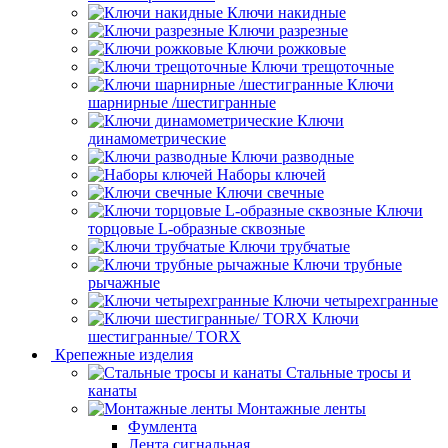
Ключи накидные
Ключи разрезные
Ключи рожковые
Ключи трещоточные
Ключи
шарнирные /шестигранные
Ключи
динамометрические
Ключи разводные
Наборы ключей
Ключи свечные
Ключи
торцовые L-образные сквозные
Ключи трубчатые
Ключи трубные
рычажные
Ключи четырехгранные
Ключи
шестигранные/ TORX
Крепежные изделия
Стальные тросы и
канаты
Монтажные ленты
Фумлента
Лента сигнальная