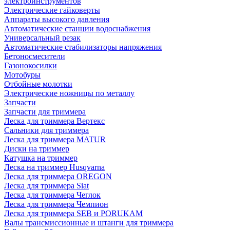
электроинструментов
Электрические гайковерты
Аппараты высокого давления
Автоматические станции водоснабжения
Универсальный резак
Автоматические стабилизаторы напряжения
Бетоносмесители
Газонокосилки
Мотобуры
Отбойные молотки
Электрические ножницы по металлу
Запчасти
Запчасти для триммера
Леска для триммера Вертекс
Сальники для триммера
Леска для триммера MATUR
Диски на триммер
Катушка на триммер
Леска на триммер Husqvarna
Леска для триммера OREGON
Леска для триммера Siat
Леска для триммера Чеглок
Леска для триммера Чемпион
Леска для триммера SEB и PORUKAM
Валы трансмиссионные и штанги для триммера