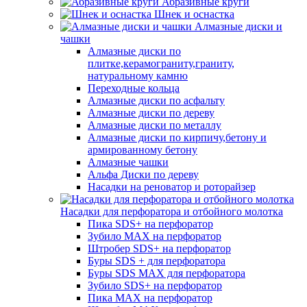
Абразивные круги
Шнек и оснастка
Алмазные диски и
чашки
Алмазные диски по
плитке,керамограниту,граниту,
натуральному камню
Переходные кольца
Алмазные диски по асфальту
Алмазные диски по дереву
Алмазные диски по металлу
Алмазные диски по кирпичу,бетону и
армированному бетону
Алмазные чашки
Альфа Диски по дереву
Насадки на реноватор и роторайзер
Насадки для перфоратора и отбойного молотка
Пика SDS+ на перфоратор
Зубило MAX на перфоратор
Штробер SDS+ на перфоратор
Буры SDS + для перфоратора
Буры SDS MAX для перфоратора
Зубило SDS+ на перфоратор
Пика MAX на перфоратор