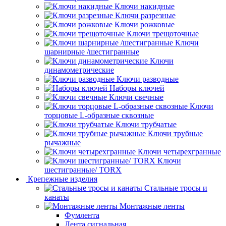
Ключи накидные
Ключи разрезные
Ключи рожковые
Ключи трещоточные
Ключи
шарнирные /шестигранные
Ключи
динамометрические
Ключи разводные
Наборы ключей
Ключи свечные
Ключи
торцовые L-образные сквозные
Ключи трубчатые
Ключи трубные
рычажные
Ключи четырехгранные
Ключи
шестигранные/ TORX
Крепежные изделия
Стальные тросы и
канаты
Монтажные ленты
Фумлента
Лента сигнальная