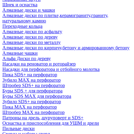
Шнек и оснастка
Алмазные диски и чашки
Алмазные диски по плитке,керамограниту,граниту,
натуральному камню
Переходные кольца
Алмазные диски по асфальту
Алмазные диски по дереву
Алмазные диски по металлу
Алмазные диски по кирпичу,бетону и армированному бетону
Алмазные чашки
Альфа Диски по дереву
Насадки на реноватор и роторайзер
Насадки для перфоратора и отбойного молотка
Пика SDS+ на перфоратор
Зубило MAX на перфоратор
Штробер SDS+ на перфоратор
Буры SDS + для перфоратора
Буры SDS MAX для перфоратора
Зубило SDS+ на перфоратор
Пика MAX на перфоратор
Штробер MAX на перфоратор
Патроны на дрель ,шуруповерт и SDS+
Оснастка и приспособления для УШМ и дрели
Пильные диски
Сверла и наборы сверл