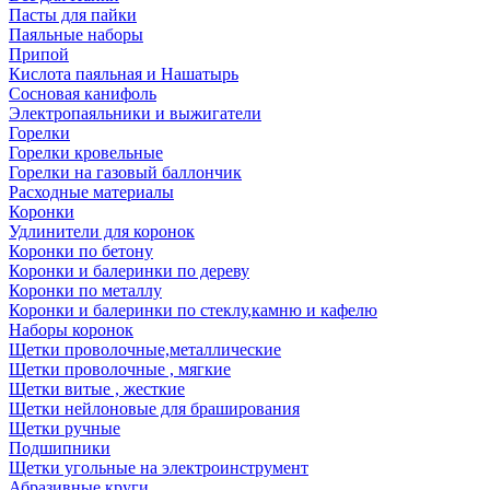
Пасты для пайки
Паяльные наборы
Припой
Кислота паяльная и Нашатырь
Сосновая канифоль
Электропаяльники и выжигатели
Горелки
Горелки кровельные
Горелки на газовый баллончик
Расходные материалы
Коронки
Удлинители для коронок
Коронки по бетону
Коронки и балеринки по дереву
Коронки по металлу
Коронки и балеринки по стеклу,камню и кафелю
Наборы коронок
Щетки проволочные,металлические
Щетки проволочные , мягкие
Щетки витые , жесткие
Щетки нейлоновые для браширования
Щетки ручные
Подшипники
Щетки угольные на электроинструмент
Абразивные круги