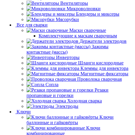
Вентиляторы
Микроволновки
Блендеры и миксеры
Мясорубки
Все для сварки
Маски сварочные
Комплектующие к маскам сварочным
Держатели электродов
Зажимы
контактные (массы)
Инверторы
Шланги кислородные
Клеммы для инвектора
Магнитные фиксаторы
Проволока сварочная
Сопла
Резаки
пропановые и горелки
Холодная сварка
Электроды
Ключи
Ключи
баллонные и гайковёрты
Ключи
комбинированные