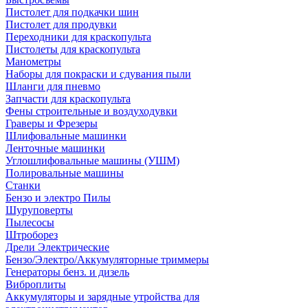
Пистолет для подкачки шин
Пистолет для продувки
Переходники для краскопульта
Пистолеты для краскопульта
Манометры
Наборы для покраски и сдувания пыли
Шланги для пневмо
Запчасти для краскопульта
Фены строительные и воздуходувки
Граверы и Фрезеры
Шлифовальные машинки
Ленточные машинки
Углошлифовальные машины (УШМ)
Полировальные машины
Станки
Бензо и электро Пилы
Шуруповерты
Пылесосы
Штроборез
Дрели Электрические
Бензо/Электро/Аккумуляторные триммеры
Генераторы бенз. и дизель
Виброплиты
Аккумуляторы и зарядные утройства для