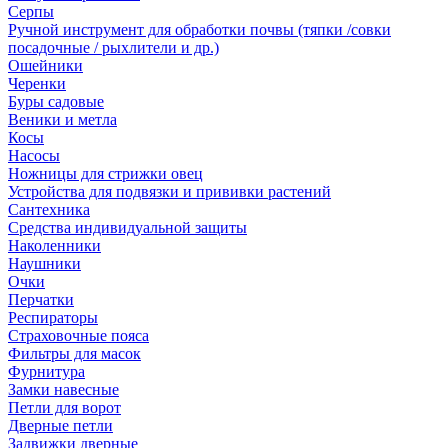
Серпы
Ручной инструмент для обработки почвы (тяпки /совки
посадочные / рыхлители и др.)
Ошейники
Черенки
Буры садовые
Веники и метла
Косы
Насосы
Ножницы для стрижки овец
Устройства для подвязки и прививки растений
Сантехника
Средства индивидуальной защиты
Наколенники
Наушники
Очки
Перчатки
Респираторы
Страховочные пояса
Фильтры для масок
Фурнитура
Замки навесные
Петли для ворот
Дверные петли
Задвижки дверные