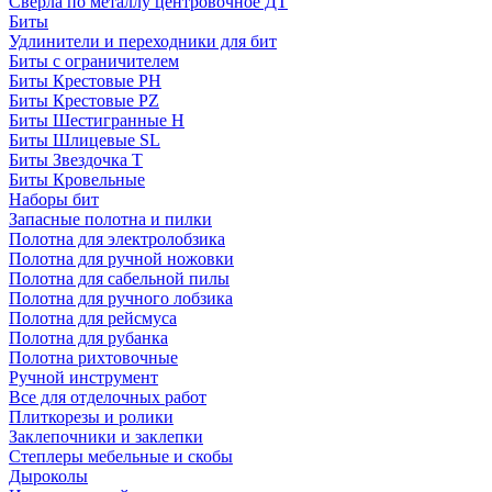
Сверла по металлу центровочное ДТ
Биты
Удлинители и переходники для бит
Биты с ограничителем
Биты Крестовые PH
Биты Крестовые PZ
Биты Шестигранные H
Биты Шлицевые SL
Биты Звездочка T
Биты Кровельные
Наборы бит
Запасные полотна и пилки
Полотна для электролобзика
Полотна для ручной ножовки
Полотна для сабельной пилы
Полотна для ручного лобзика
Полотна для рейсмуса
Полотна для рубанка
Полотна рихтовочные
Ручной инструмент
Все для отделочных работ
Плиткорезы и ролики
Заклепочники и заклепки
Степлеры мебельные и скобы
Дыроколы