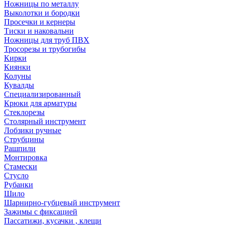
Ножницы по металлу
Выколотки и бородки
Просечки и кернеры
Тиски и наковальни
Ножницы для труб ПВХ
Тросорезы и трубогибы
Кирки
Киянки
Колуны
Кувалды
Специализированный
Крюки для арматуры
Стеклорезы
Столярный инструмент
Лобзики ручные
Струбцины
Рашпили
Монтировка
Стамески
Стусло
Рубанки
Шило
Шарнирно-губцевый инструмент
Зажимы с фиксацией
Пассатижи, кусачки , клещи