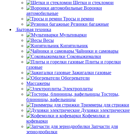
Щетки и стекломои
Воронки
автомобильные
Тросы и ремни
Резинки багажные
Бытовая техника
Мультиварки
Весы
Кипятильник
Чайники и самовары
Соковыжималки
Плиты и горелки
газовые
Зажигалки газовые
Обогреватели
Массажеры
Электроплиты
Тостеры,
блинницы, вафельницы
Триммеры для стрижки
Духовки электрические
Кофемолки и
кофеварки
Запчасти для
зернодробилки