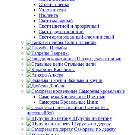
Стрейч пленка
Уплотнители
Изолента
Скотч малярный
Скотч цветной и прозрачный
Скотч двухсторонний
Скотч армированный,алюминиевый
Гайки и шайбы
Пломбы
Талрепы
Гвозди декоративные
Стальные цепи
Карабины
Анкера
Зажимы и коуши
Дюбели
Саморезы кровельные
Саморезы Кровельные Цветные
Саморезы Кровельные Цинк
Саморезы с
прессшайбой
Шурупы по бетону
Шурупы по дереву
Саморезы по дереву
Болты