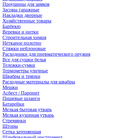
Проушины для замков
Засовы гаражные
Накладки дверные
Хозяйственные товары
Барбекю
Веревки и нитки
Строительная химия
Нетканое полотно
Стяжки нейлоновые
Расходники для пневматического оружия
Все для сушки белья
Тележки-сумки
Термометры уличные
Швабры и тряпки
Расходные материалы для швабры
Мешки
Асбест / Паронит
Пищевые шланги
Батарейки
Мелкая бытовая утварь
Мелкая кухонная утварь
Стремянки
Шторы
Сетка затеняющая
Шлифовальный инструмент