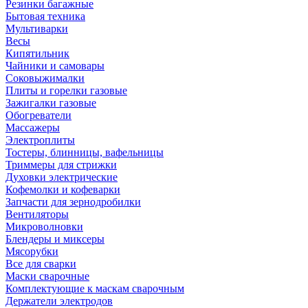
Резинки багажные
Бытовая техника
Мультиварки
Весы
Кипятильник
Чайники и самовары
Соковыжималки
Плиты и горелки газовые
Зажигалки газовые
Обогреватели
Массажеры
Электроплиты
Тостеры, блинницы, вафельницы
Триммеры для стрижки
Духовки электрические
Кофемолки и кофеварки
Запчасти для зернодробилки
Вентиляторы
Микроволновки
Блендеры и миксеры
Мясорубки
Все для сварки
Маски сварочные
Комплектующие к маскам сварочным
Держатели электродов