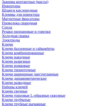
Зажимы контактные (массы)
Инверторы
Шланги кислородные
Клеммы для инвектора
Магнитные фиксаторы
Проволока сварочная
Сопла
Резаки пропановые и горелки
Холодная сварка
Электроды
Ключи
Ключи баллонные и гайковёрты
Ключи комбинированные
Ключи накидные
Ключи разрезные
Ключи рожковые
Ключи трещоточные
Ключи шарнирные /шестигранные
Ключи динамометрические
Ключи разводные
Наборы ключей
Ключи свечные
Ключи торцовые L-образные сквозные
Ключи трубчатые
Ключи трубные рычажные