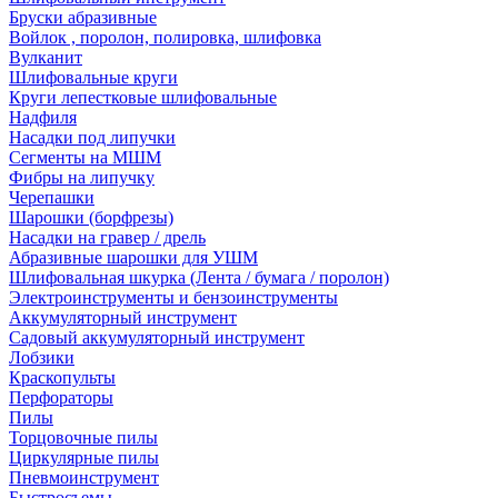
Бруски абразивные
Войлок , поролон, полировка, шлифовка
Вулканит
Шлифовальные круги
Круги лепестковые шлифовальные
Надфиля
Насадки под липучки
Сегменты на МШМ
Фибры на липучку
Черепашки
Шарошки (борфрезы)
Насадки на гравер / дрель
Абразивные шарошки для УШМ
Шлифовальная шкурка (Лента / бумага / поролон)
Электроинструменты и бензоинструменты
Аккумуляторный инструмент
Садовый аккумуляторный инструмент
Лобзики
Краскопульты
Перфораторы
Пилы
Торцовочные пилы
Циркулярные пилы
Пневмоинструмент
Быстросъемы