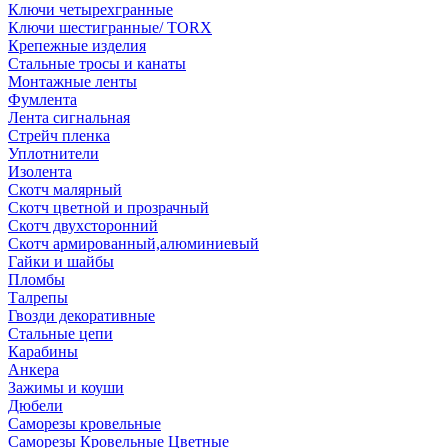
Ключи четырехгранные
Ключи шестигранные/ TORX
Крепежные изделия
Стальные тросы и канаты
Монтажные ленты
Фумлента
Лента сигнальная
Стрейч пленка
Уплотнители
Изолента
Скотч малярный
Скотч цветной и прозрачный
Скотч двухсторонний
Скотч армированный,алюминиевый
Гайки и шайбы
Пломбы
Талрепы
Гвозди декоративные
Стальные цепи
Карабины
Анкера
Зажимы и коуши
Дюбели
Саморезы кровельные
Саморезы Кровельные Цветные