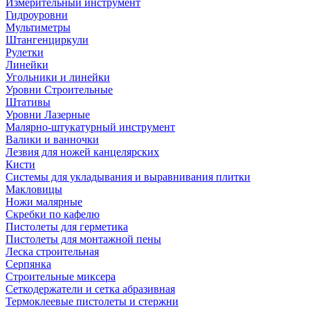
Измерительный инструмент
Гидроуровни
Мультиметры
Штангенциркули
Рулетки
Линейки
Угольники и линейки
Уровни Строительные
Штативы
Уровни Лазерные
Малярно-штукатурный инструмент
Валики и ванночки
Лезвия для ножей канцелярских
Кисти
Системы для укладывания и выравнивания плитки
Макловицы
Ножи малярные
Скребки по кафелю
Пистолеты для герметика
Пистолеты для монтажной пены
Леска строительная
Серпянка
Строительные миксера
Сеткодержатели и сетка абразивная
Термоклеевые пистолеты и стержни