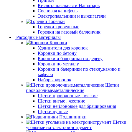
Припой
Кислота паяльная и Нашатырь
Сосновая канифоль
Электропаяльники и выжигатели
Горелки
Горелки кровельные
Горелки на газовый баллончик
Расходные материалы
Коронки
Удлинители для коронок
Коронки по бетону
Коронки и балеринки по дереву
Коронки по металлу
Коронки и балеринки по стеклу,камню и
кафелю
Наборы коронок
Щетки
проволочные,металлические
Щетки проволочные , мягкие
Щетки витые , жесткие
Щетки нейлоновые для браширования
Щетки ручные
Подшипники
Щетки
угольные на электроинструмент