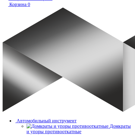
Корзина
0
Автомобильный инструмент
Домкраты
и упоры противооткатные