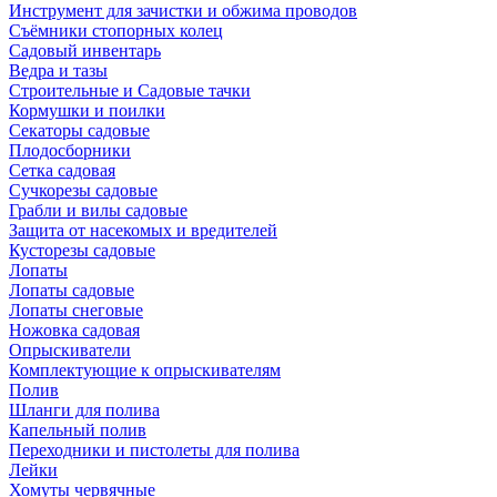
Инструмент для зачистки и обжима проводов
Съёмники стопорных колец
Садовый инвентарь
Ведра и тазы
Строительные и Садовые тачки
Кормушки и поилки
Секаторы садовые
Плодосборники
Сетка садовая
Сучкорезы садовые
Грабли и вилы садовые
Защита от насекомых и вредителей
Кусторезы садовые
Лопаты
Лопаты садовые
Лопаты снеговые
Ножовка садовая
Опрыскиватели
Комплектующие к опрыскивателям
Полив
Шланги для полива
Капельный полив
Переходники и пистолеты для полива
Лейки
Хомуты червячные