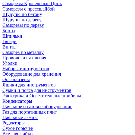
Саморезы Кровельные Цинк
Саморезы с прессшайбой
Шурупы по бетону
Шурупы по дереву
Саморезы по дереву
Болты
Шпильки
Гвозди
Винты
Саморез по металлу
Проволока вязальная
Уголки
Наборы инструментов
Оборудование для хранения
Органайзеры
Ящики для инструментов
Сумки и пояса для инструментов
Электрика и Осветительные приборы
Конденсаторы
Паяльное и газовое оборудование
Газ для портативных плит
Паяльные лампы
Редукторы
Сухое горючее
Все для Пайки