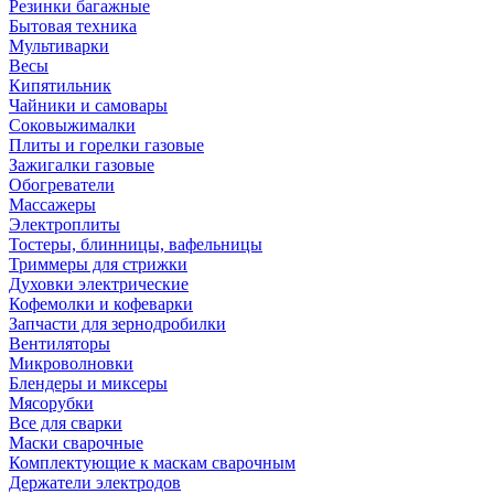
Резинки багажные
Бытовая техника
Мультиварки
Весы
Кипятильник
Чайники и самовары
Соковыжималки
Плиты и горелки газовые
Зажигалки газовые
Обогреватели
Массажеры
Электроплиты
Тостеры, блинницы, вафельницы
Триммеры для стрижки
Духовки электрические
Кофемолки и кофеварки
Запчасти для зернодробилки
Вентиляторы
Микроволновки
Блендеры и миксеры
Мясорубки
Все для сварки
Маски сварочные
Комплектующие к маскам сварочным
Держатели электродов