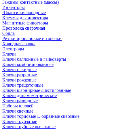
Зажимы контактные (массы)
Инверторы
Шланги кислородные
Клеммы для инвектора
Магнитные фиксаторы
Проволока сварочная
Сопла
Резаки пропановые и горелки
Холодная сварка
Электроды
Ключи
Ключи баллонные и гайковёрты
Ключи комбинированные
Ключи накидные
Ключи разрезные
Ключи рожковые
Ключи трещоточные
Ключи шарнирные /шестигранные
Ключи динамометрические
Ключи разводные
Наборы ключей
Ключи свечные
Ключи торцовые L-образные сквозные
Ключи трубчатые
Ключи трубные рычажные