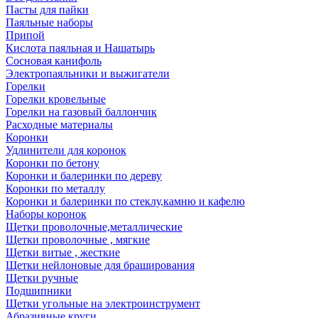
Пасты для пайки
Паяльные наборы
Припой
Кислота паяльная и Нашатырь
Сосновая канифоль
Электропаяльники и выжигатели
Горелки
Горелки кровельные
Горелки на газовый баллончик
Расходные материалы
Коронки
Удлинители для коронок
Коронки по бетону
Коронки и балеринки по дереву
Коронки по металлу
Коронки и балеринки по стеклу,камню и кафелю
Наборы коронок
Щетки проволочные,металлические
Щетки проволочные , мягкие
Щетки витые , жесткие
Щетки нейлоновые для браширования
Щетки ручные
Подшипники
Щетки угольные на электроинструмент
Абразивные круги