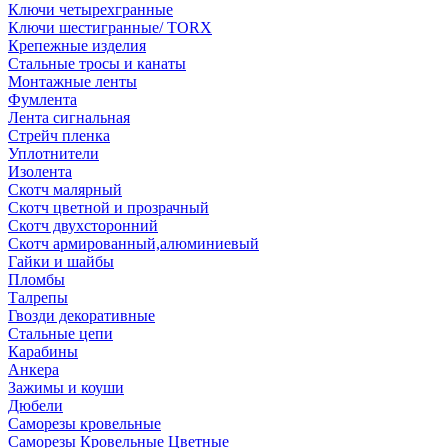
Ключи четырехгранные
Ключи шестигранные/ TORX
Крепежные изделия
Стальные тросы и канаты
Монтажные ленты
Фумлента
Лента сигнальная
Стрейч пленка
Уплотнители
Изолента
Скотч малярный
Скотч цветной и прозрачный
Скотч двухсторонний
Скотч армированный,алюминиевый
Гайки и шайбы
Пломбы
Талрепы
Гвозди декоративные
Стальные цепи
Карабины
Анкера
Зажимы и коуши
Дюбели
Саморезы кровельные
Саморезы Кровельные Цветные