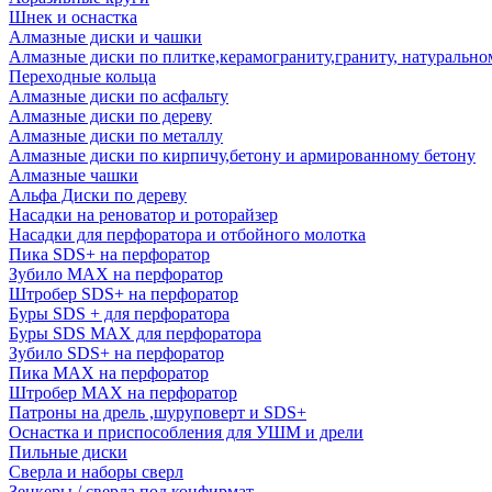
Шнек и оснастка
Алмазные диски и чашки
Алмазные диски по плитке,керамограниту,граниту, натуральн
Переходные кольца
Алмазные диски по асфальту
Алмазные диски по дереву
Алмазные диски по металлу
Алмазные диски по кирпичу,бетону и армированному бетону
Алмазные чашки
Альфа Диски по дереву
Насадки на реноватор и роторайзер
Насадки для перфоратора и отбойного молотка
Пика SDS+ на перфоратор
Зубило MAX на перфоратор
Штробер SDS+ на перфоратор
Буры SDS + для перфоратора
Буры SDS MAX для перфоратора
Зубило SDS+ на перфоратор
Пика MAX на перфоратор
Штробер MAX на перфоратор
Патроны на дрель ,шуруповерт и SDS+
Оснастка и приспособления для УШМ и дрели
Пильные диски
Сверла и наборы сверл
Зенкеры / сверла под конфирмат