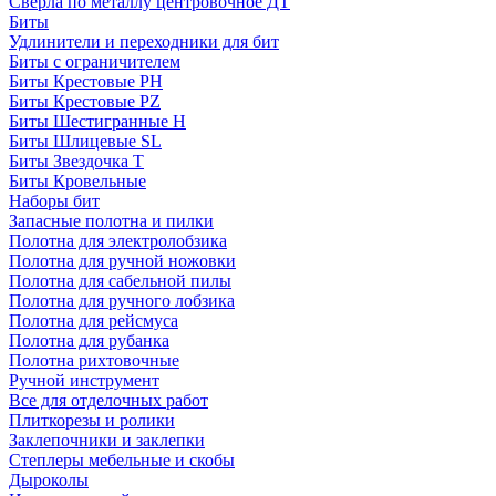
Сверла по металлу центровочное ДТ
Биты
Удлинители и переходники для бит
Биты с ограничителем
Биты Крестовые PH
Биты Крестовые PZ
Биты Шестигранные H
Биты Шлицевые SL
Биты Звездочка T
Биты Кровельные
Наборы бит
Запасные полотна и пилки
Полотна для электролобзика
Полотна для ручной ножовки
Полотна для сабельной пилы
Полотна для ручного лобзика
Полотна для рейсмуса
Полотна для рубанка
Полотна рихтовочные
Ручной инструмент
Все для отделочных работ
Плиткорезы и ролики
Заклепочники и заклепки
Степлеры мебельные и скобы
Дыроколы