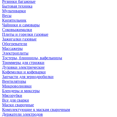
Резинки багажные
Бытовая техника
Мультиварки
Весы
Кипятильник
Чайники и самовары
Соковыжималки
Плиты и горелки газовые
Зажигалки газовые
Обогреватели
Массажеры
Электроплиты
Тостеры, блинницы, вафельницы
Триммеры для стрижки
Духовки электрические
Кофемолки и кофеварки
Запчасти для зернодробилки
Вентиляторы
Микроволновки
Блендеры и миксеры
Мясорубки
Все для сварки
Маски сварочные
Комплектующие к маскам сварочным
Держатели электродов