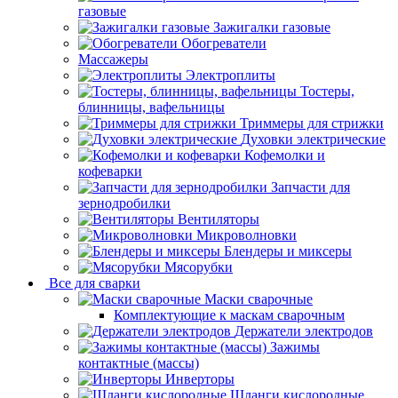
газовые
Зажигалки газовые
Обогреватели
Массажеры
Электроплиты
Тостеры,
блинницы, вафельницы
Триммеры для стрижки
Духовки электрические
Кофемолки и
кофеварки
Запчасти для
зернодробилки
Вентиляторы
Микроволновки
Блендеры и миксеры
Мясорубки
Все для сварки
Маски сварочные
Комплектующие к маскам сварочным
Держатели электродов
Зажимы
контактные (массы)
Инверторы
Шланги кислородные