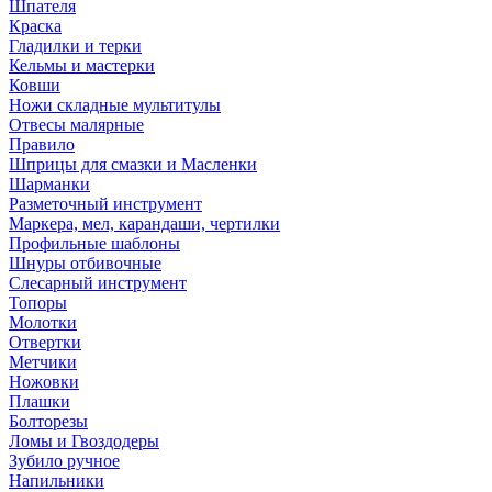
Шпателя
Краска
Гладилки и терки
Кельмы и мастерки
Ковши
Ножи складные мультитулы
Отвесы малярные
Правило
Шприцы для смазки и Масленки
Шарманки
Разметочный инструмент
Маркера, мел, карандаши, чертилки
Профильные шаблоны
Шнуры отбивочные
Слесарный инструмент
Топоры
Молотки
Отвертки
Метчики
Ножовки
Плашки
Болторезы
Ломы и Гвоздодеры
Зубило ручное
Напильники