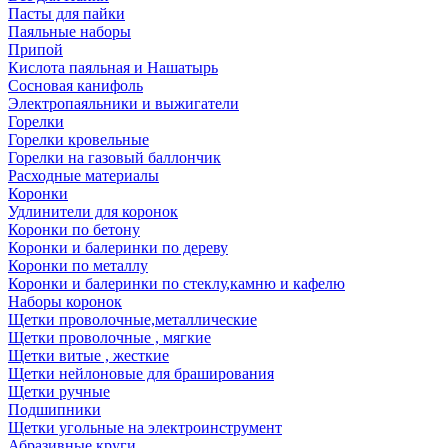
Пасты для пайки
Паяльные наборы
Припой
Кислота паяльная и Нашатырь
Сосновая канифоль
Электропаяльники и выжигатели
Горелки
Горелки кровельные
Горелки на газовый баллончик
Расходные материалы
Коронки
Удлинители для коронок
Коронки по бетону
Коронки и балеринки по дереву
Коронки по металлу
Коронки и балеринки по стеклу,камню и кафелю
Наборы коронок
Щетки проволочные,металлические
Щетки проволочные , мягкие
Щетки витые , жесткие
Щетки нейлоновые для браширования
Щетки ручные
Подшипники
Щетки угольные на электроинструмент
Абразивные круги