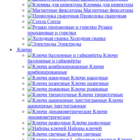
Клеммы для инвектора
Магнитные фиксаторы
Проволока сварочная
Сопла
Резаки
пропановые и горелки
Холодная сварка
Электроды
Ключи
Ключи
баллонные и гайковёрты
Ключи
комбинированные
Ключи накидные
Ключи разрезные
Ключи рожковые
Ключи трещоточные
Ключи
шарнирные /шестигранные
Ключи
динамометрические
Ключи разводные
Наборы ключей
Ключи свечные
Ключи