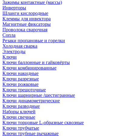
Зажимы контактные (массы)
Инверторы
Шланги кислородные
Клеммы для инвектора
Магнитные фиксаторы
Проволока сварочная
Сопла
Резаки пропановые и горелки
Холодная сварка
Электроды
Ключи
Ключи баллонные и гайковёрты
Ключи комбинированные
Ключи накидные
Ключи разрезные
Ключи рожковые
Ключи трещоточные
Ключи шарнирные /шестигранные
Ключи динамометрические
Ключи разводные
Наборы ключей
Ключи свечные
Ключи торцовые L-образные сквозные
Ключи трубчатые
Ключи трубные рычажные