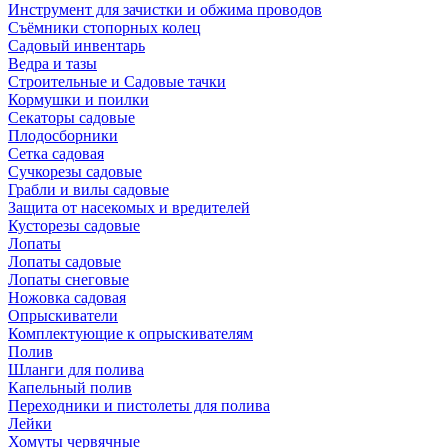
Инструмент для зачистки и обжима проводов
Съёмники стопорных колец
Садовый инвентарь
Ведра и тазы
Строительные и Садовые тачки
Кормушки и поилки
Секаторы садовые
Плодосборники
Сетка садовая
Сучкорезы садовые
Грабли и вилы садовые
Защита от насекомых и вредителей
Кусторезы садовые
Лопаты
Лопаты садовые
Лопаты снеговые
Ножовка садовая
Опрыскиватели
Комплектующие к опрыскивателям
Полив
Шланги для полива
Капельный полив
Переходники и пистолеты для полива
Лейки
Хомуты червячные