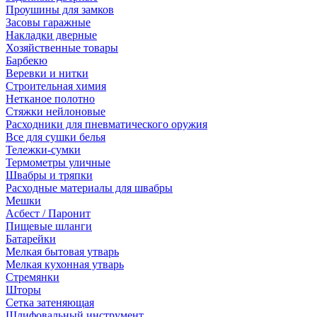
Проушины для замков
Засовы гаражные
Накладки дверные
Хозяйственные товары
Барбекю
Веревки и нитки
Строительная химия
Нетканое полотно
Стяжки нейлоновые
Расходники для пневматического оружия
Все для сушки белья
Тележки-сумки
Термометры уличные
Швабры и тряпки
Расходные материалы для швабры
Мешки
Асбест / Паронит
Пищевые шланги
Батарейки
Мелкая бытовая утварь
Мелкая кухонная утварь
Стремянки
Шторы
Сетка затеняющая
Шлифовальный инструмент