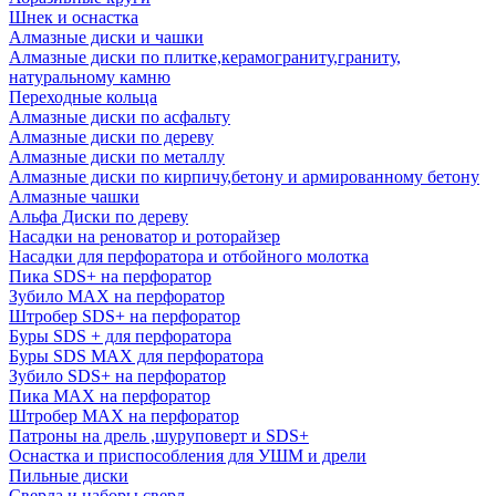
Шнек и оснастка
Алмазные диски и чашки
Алмазные диски по плитке,керамограниту,граниту,
натуральному камню
Переходные кольца
Алмазные диски по асфальту
Алмазные диски по дереву
Алмазные диски по металлу
Алмазные диски по кирпичу,бетону и армированному бетону
Алмазные чашки
Альфа Диски по дереву
Насадки на реноватор и роторайзер
Насадки для перфоратора и отбойного молотка
Пика SDS+ на перфоратор
Зубило MAX на перфоратор
Штробер SDS+ на перфоратор
Буры SDS + для перфоратора
Буры SDS MAX для перфоратора
Зубило SDS+ на перфоратор
Пика MAX на перфоратор
Штробер MAX на перфоратор
Патроны на дрель ,шуруповерт и SDS+
Оснастка и приспособления для УШМ и дрели
Пильные диски
Сверла и наборы сверл