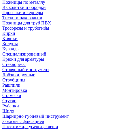
Ножницы по металлу
Выколотки и бородки
Просечки и кернеры
Тиски и наковальни
Ножницы для труб ПВХ
Тросорезы и трубогибы
Кирки
Киянки
Колуны
Кувалды
Специализированный
Крюки для арматуры
Стеклорезы
Столярный инструмент
Лобзики ручные
Струбцины
Рашпили
Монтировка
Стамески
Стусло
Рубанки
Шило
Шарнирно-губцевый инструмент
Зажимы с фиксацией
Пассатижи, кусачки , клещи