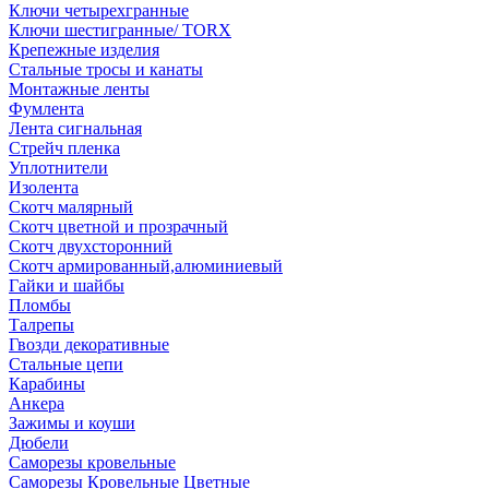
Ключи четырехгранные
Ключи шестигранные/ TORX
Крепежные изделия
Стальные тросы и канаты
Монтажные ленты
Фумлента
Лента сигнальная
Стрейч пленка
Уплотнители
Изолента
Скотч малярный
Скотч цветной и прозрачный
Скотч двухсторонний
Скотч армированный,алюминиевый
Гайки и шайбы
Пломбы
Талрепы
Гвозди декоративные
Стальные цепи
Карабины
Анкера
Зажимы и коуши
Дюбели
Саморезы кровельные
Саморезы Кровельные Цветные