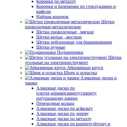
Коронки по металлу
Коронки и балеринки по стеклу,камню и
кафелю
Наборы коронок
Щетки
проволочные,металлические
Щетки проволочные , мягкие
Щетки витые , жесткие
Щетки нейлоновые для браширования
Щетки ручные
Подшипники
Щетки
угольные на электроинструмент
Абразивные круги
Шнек и оснастка
Алмазные диски и
чашки
Алмазные диски по
плитке,керамограниту,граниту,
натуральному камню
Переходные кольца
Алмазные диски по асфальту
Алмазные диски по дереву
Алмазные диски по металлу
Алмазные диски по кирпичу,бетону и