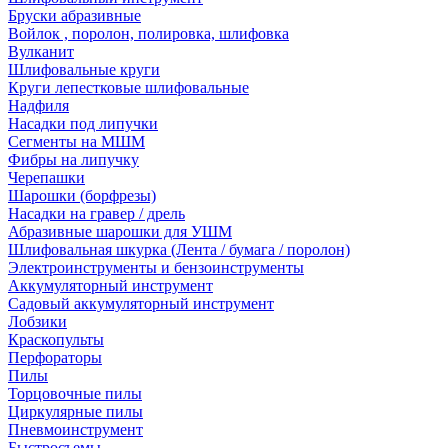
Бруски абразивные
Войлок , поролон, полировка, шлифовка
Вулканит
Шлифовальные круги
Круги лепестковые шлифовальные
Надфиля
Насадки под липучки
Сегменты на МШМ
Фибры на липучку
Черепашки
Шарошки (борфрезы)
Насадки на гравер / дрель
Абразивные шарошки для УШМ
Шлифовальная шкурка (Лента / бумага / поролон)
Электроинструменты и бензоинструменты
Аккумуляторный инструмент
Садовый аккумуляторный инструмент
Лобзики
Краскопульты
Перфораторы
Пилы
Торцовочные пилы
Циркулярные пилы
Пневмоинструмент
Быстросъемы