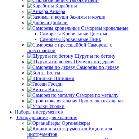
Стальные цепи
Карабины
Анкера
Зажимы и коуши
Дюбели
Саморезы кровельные
Саморезы Кровельные Цветные
Саморезы Кровельные Цинк
Саморезы с
прессшайбой
Шурупы по бетону
Шурупы по дереву
Саморезы по дереву
Болты
Шпильки
Гвозди
Винты
Саморез по металлу
Проволока вязальная
Уголки
Наборы инструментов
Оборудование для хранения
Органайзеры
Ящики для
инструментов