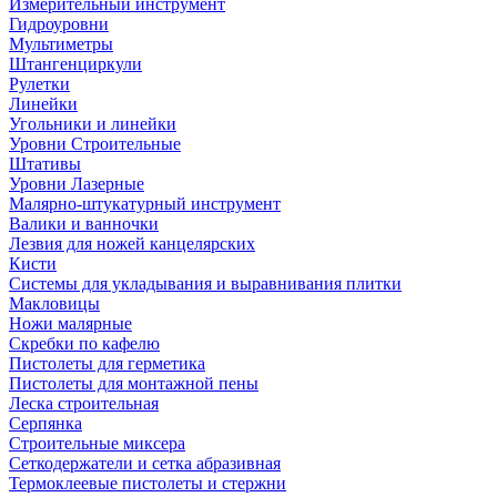
Измерительный инструмент
Гидроуровни
Мультиметры
Штангенциркули
Рулетки
Линейки
Угольники и линейки
Уровни Строительные
Штативы
Уровни Лазерные
Малярно-штукатурный инструмент
Валики и ванночки
Лезвия для ножей канцелярских
Кисти
Системы для укладывания и выравнивания плитки
Макловицы
Ножи малярные
Скребки по кафелю
Пистолеты для герметика
Пистолеты для монтажной пены
Леска строительная
Серпянка
Строительные миксера
Сеткодержатели и сетка абразивная
Термоклеевые пистолеты и стержни