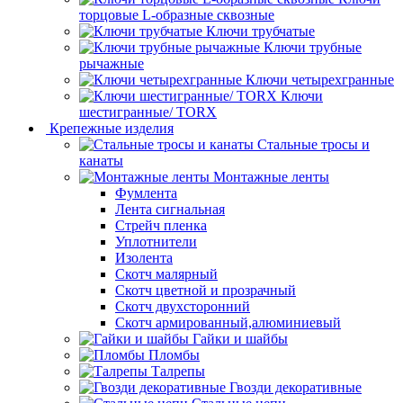
торцовые L-образные сквозные
Ключи трубчатые
Ключи трубные
рычажные
Ключи четырехгранные
Ключи
шестигранные/ TORX
Крепежные изделия
Стальные тросы и
канаты
Монтажные ленты
Фумлента
Лента сигнальная
Стрейч пленка
Уплотнители
Изолента
Скотч малярный
Скотч цветной и прозрачный
Скотч двухсторонний
Скотч армированный,алюминиевый
Гайки и шайбы
Пломбы
Талрепы
Гвозди декоративные