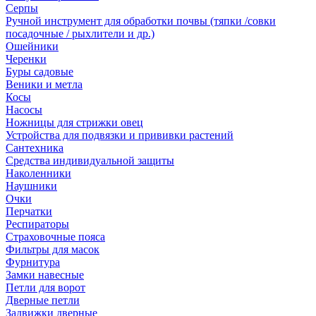
Серпы
Ручной инструмент для обработки почвы (тяпки /совки
посадочные / рыхлители и др.)
Ошейники
Черенки
Буры садовые
Веники и метла
Косы
Насосы
Ножницы для стрижки овец
Устройства для подвязки и прививки растений
Сантехника
Средства индивидуальной защиты
Наколенники
Наушники
Очки
Перчатки
Респираторы
Страховочные пояса
Фильтры для масок
Фурнитура
Замки навесные
Петли для ворот
Дверные петли
Задвижки дверные