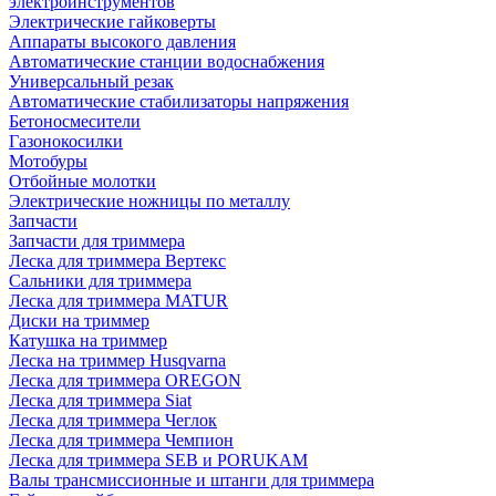
электроинструментов
Электрические гайковерты
Аппараты высокого давления
Автоматические станции водоснабжения
Универсальный резак
Автоматические стабилизаторы напряжения
Бетоносмесители
Газонокосилки
Мотобуры
Отбойные молотки
Электрические ножницы по металлу
Запчасти
Запчасти для триммера
Леска для триммера Вертекс
Сальники для триммера
Леска для триммера MATUR
Диски на триммер
Катушка на триммер
Леска на триммер Husqvarna
Леска для триммера OREGON
Леска для триммера Siat
Леска для триммера Чеглок
Леска для триммера Чемпион
Леска для триммера SEB и PORUKAM
Валы трансмиссионные и штанги для триммера