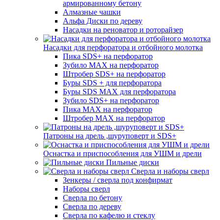
армированному бетону
Алмазные чашки
Альфа Диски по дереву
Насадки на реноватор и роторайзер
Насадки для перфоратора и отбойного молотка
Пика SDS+ на перфоратор
Зубило MAX на перфоратор
Штробер SDS+ на перфоратор
Буры SDS + для перфоратора
Буры SDS MAX для перфоратора
Зубило SDS+ на перфоратор
Пика MAX на перфоратор
Штробер MAX на перфоратор
Патроны на дрель ,шуруповерт и SDS+
Оснастка и приспособления для УШМ и дрели
Пильные диски
Сверла и наборы сверл
Зенкеры / сверла под конфирмат
Наборы сверл
Сверла по бетону
Сверла по дереву
Сверла по кафелю и стеклу