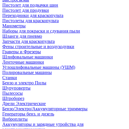
Пистолет для подкачки шин
Пистолет для продувки
Переходники для краскопульта
Пистолеты для краскопульта
Манометры
Наборы для покраски и сдувания пыли
Шланги для пневмо
Запчасти для краскопульта
Фены строительные и воздуходувки
Граверы и Фрезеры
Шлифовальные машинки
Ленточные машинки
Углошлифовальные машины (УШМ)
Полировальные машины
Станки
Бензо и электро Пилы
Шуруповерты
Пылесосы
Штроборез
Дрели Электрические
Бензо/Электро/Аккумуляторные триммеры
Генераторы бенз. и дизель
Виброплиты
Аккумуляторы и зарядные утройства для