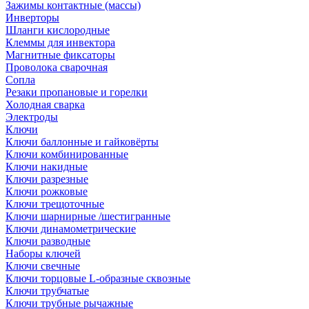
Зажимы контактные (массы)
Инверторы
Шланги кислородные
Клеммы для инвектора
Магнитные фиксаторы
Проволока сварочная
Сопла
Резаки пропановые и горелки
Холодная сварка
Электроды
Ключи
Ключи баллонные и гайковёрты
Ключи комбинированные
Ключи накидные
Ключи разрезные
Ключи рожковые
Ключи трещоточные
Ключи шарнирные /шестигранные
Ключи динамометрические
Ключи разводные
Наборы ключей
Ключи свечные
Ключи торцовые L-образные сквозные
Ключи трубчатые
Ключи трубные рычажные