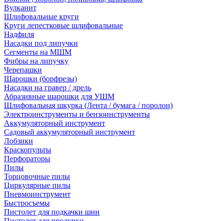
Вулканит
Шлифовальные круги
Круги лепестковые шлифовальные
Надфиля
Насадки под липучки
Сегменты на МШМ
Фибры на липучку
Черепашки
Шарошки (борфрезы)
Насадки на гравер / дрель
Абразивные шарошки для УШМ
Шлифовальная шкурка (Лента / бумага / поролон)
Электроинструменты и бензоинструменты
Аккумуляторный инструмент
Садовый аккумуляторный инструмент
Лобзики
Краскопульты
Перфораторы
Пилы
Торцовочные пилы
Циркулярные пилы
Пневмоинструмент
Быстросъемы
Пистолет для подкачки шин
Пистолет для продувки