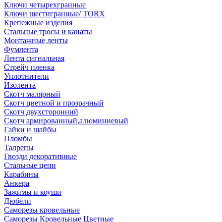
Ключи четырехгранные
Ключи шестигранные/ TORX
Крепежные изделия
Стальные тросы и канаты
Монтажные ленты
Фумлента
Лента сигнальная
Стрейч пленка
Уплотнители
Изолента
Скотч малярный
Скотч цветной и прозрачный
Скотч двухсторонний
Скотч армированный,алюминиевый
Гайки и шайбы
Пломбы
Талрепы
Гвозди декоративные
Стальные цепи
Карабины
Анкера
Зажимы и коуши
Дюбели
Саморезы кровельные
Саморезы Кровельные Цветные