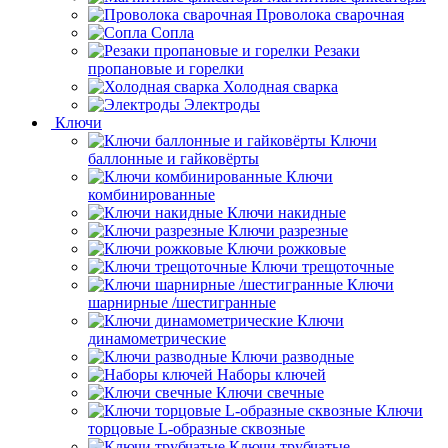
Проволока сварочная
Сопла
Резаки
пропановые и горелки
Холодная сварка
Электроды
Ключи
Ключи
баллонные и гайковёрты
Ключи
комбинированные
Ключи накидные
Ключи разрезные
Ключи рожковые
Ключи трещоточные
Ключи
шарнирные /шестигранные
Ключи
динамометрические
Ключи разводные
Наборы ключей
Ключи свечные
Ключи
торцовые L-образные сквозные
Ключи трубчатые