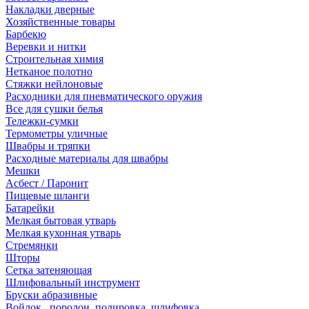
Накладки дверные
Хозяйственные товары
Барбекю
Веревки и нитки
Строительная химия
Нетканое полотно
Стяжки нейлоновые
Расходники для пневматического оружия
Все для сушки белья
Тележки-сумки
Термометры уличные
Швабры и тряпки
Расходные материалы для швабры
Мешки
Асбест / Паронит
Пищевые шланги
Батарейки
Мелкая бытовая утварь
Мелкая кухонная утварь
Стремянки
Шторы
Сетка затеняющая
Шлифовальный инструмент
Бруски абразивные
Войлок , поролон, полировка, шлифовка