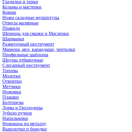
Гладилки и терки
Кельмы и мастерки
Ковши
Ножи складные мультитулы
Отвесы малярные
Правило
Шприцы для смазки и Масленки
Шарманки
Разметочный инструмент
Маркера, мел, карандаши, чертилки
Профильные шаблоны
Шнуры отбивочные
Слесарный инструмент
Топоры
Молотки
Отвертки
Метчики
Ножовки
Плашки
Болторезы
Ломы и Гвоздодеры
Зубило ручное
Напильники
Ножницы по металлу
Выколотки и бородки