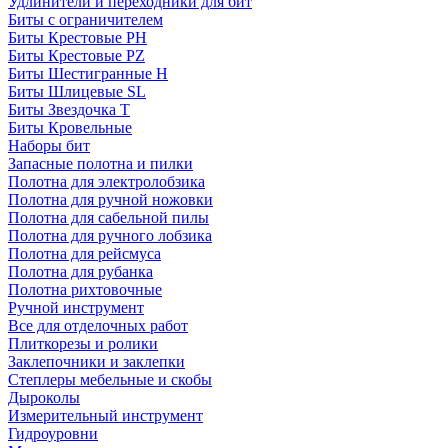
Удлинители и переходники для бит
Биты с ограничителем
Биты Крестовые PH
Биты Крестовые PZ
Биты Шестигранные H
Биты Шлицевые SL
Биты Звездочка T
Биты Кровельные
Наборы бит
Запасные полотна и пилки
Полотна для электролобзика
Полотна для ручной ножовки
Полотна для сабельной пилы
Полотна для ручного лобзика
Полотна для рейсмуса
Полотна для рубанка
Полотна рихтовочные
Ручной инструмент
Все для отделочных работ
Плиткорезы и ролики
Заклепочники и заклепки
Степлеры мебельные и скобы
Дыроколы
Измерительный инструмент
Гидроуровни