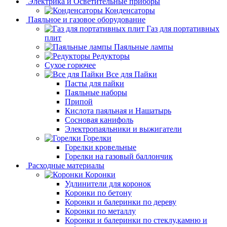
Электрика и Осветительные приборы
Конденсаторы
Паяльное и газовое оборудование
Газ для портативных
плит
Паяльные лампы
Редукторы
Сухое горючее
Все для Пайки
Пасты для пайки
Паяльные наборы
Припой
Кислота паяльная и Нашатырь
Сосновая канифоль
Электропаяльники и выжигатели
Горелки
Горелки кровельные
Горелки на газовый баллончик
Расходные материалы
Коронки
Удлинители для коронок
Коронки по бетону
Коронки и балеринки по дереву
Коронки по металлу
Коронки и балеринки по стеклу,камню и