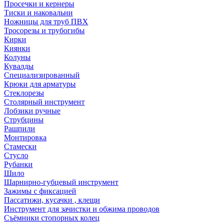
Просечки и кернеры
Тиски и наковальни
Ножницы для труб ПВХ
Тросорезы и трубогибы
Кирки
Киянки
Колуны
Кувалды
Специализированный
Крюки для арматуры
Стеклорезы
Столярный инструмент
Лобзики ручные
Струбцины
Рашпили
Монтировка
Стамески
Стусло
Рубанки
Шило
Шарнирно-губцевый инструмент
Зажимы с фиксацией
Пассатижи, кусачки , клещи
Инструмент для зачистки и обжима проводов
Съёмники стопорных колец