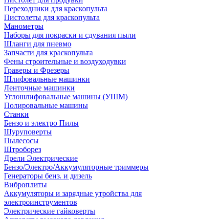
Переходники для краскопульта
Пистолеты для краскопульта
Манометры
Наборы для покраски и сдувания пыли
Шланги для пневмо
Запчасти для краскопульта
Фены строительные и воздуходувки
Граверы и Фрезеры
Шлифовальные машинки
Ленточные машинки
Углошлифовальные машины (УШМ)
Полировальные машины
Станки
Бензо и электро Пилы
Шуруповерты
Пылесосы
Штроборез
Дрели Электрические
Бензо/Электро/Аккумуляторные триммеры
Генераторы бенз. и дизель
Виброплиты
Аккумуляторы и зарядные утройства для
электроинструментов
Электрические гайковерты