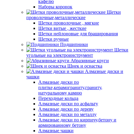
кафелю
Наборы коронок
Щетки
проволочные,металлические
Щетки проволочные , мягкие
Щетки витые , жесткие
Щетки нейлоновые для браширования
Щетки ручные
Подшипники
Щетки
угольные на электроинструмент
Абразивные круги
Шнек и оснастка
Алмазные диски и
чашки
Алмазные диски по
плитке,керамограниту,граниту,
натуральному камню
Переходные кольца
Алмазные диски по асфальту
Алмазные диски по дереву
Алмазные диски по металлу
Алмазные диски по кирпичу,бетону и
армированному бетону
Алмазные чашки