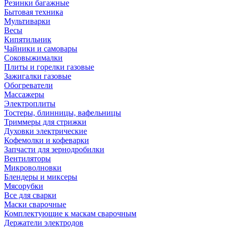
Резинки багажные
Бытовая техника
Мультиварки
Весы
Кипятильник
Чайники и самовары
Соковыжималки
Плиты и горелки газовые
Зажигалки газовые
Обогреватели
Массажеры
Электроплиты
Тостеры, блинницы, вафельницы
Триммеры для стрижки
Духовки электрические
Кофемолки и кофеварки
Запчасти для зернодробилки
Вентиляторы
Микроволновки
Блендеры и миксеры
Мясорубки
Все для сварки
Маски сварочные
Комплектующие к маскам сварочным
Держатели электродов