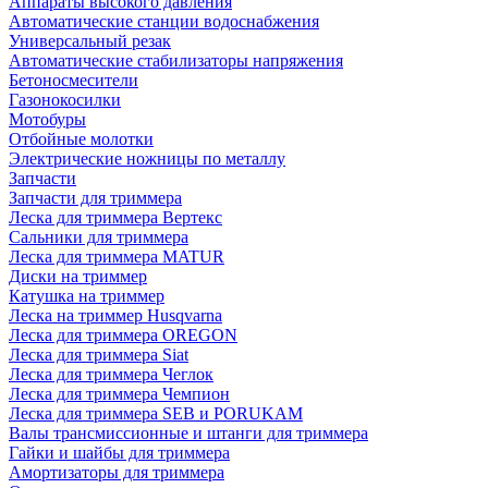
Аппараты высокого давления
Автоматические станции водоснабжения
Универсальный резак
Автоматические стабилизаторы напряжения
Бетоносмесители
Газонокосилки
Мотобуры
Отбойные молотки
Электрические ножницы по металлу
Запчасти
Запчасти для триммера
Леска для триммера Вертекс
Сальники для триммера
Леска для триммера MATUR
Диски на триммер
Катушка на триммер
Леска на триммер Husqvarna
Леска для триммера OREGON
Леска для триммера Siat
Леска для триммера Чеглок
Леска для триммера Чемпион
Леска для триммера SEB и PORUKAM
Валы трансмиссионные и штанги для триммера
Гайки и шайбы для триммера
Амортизаторы для триммера