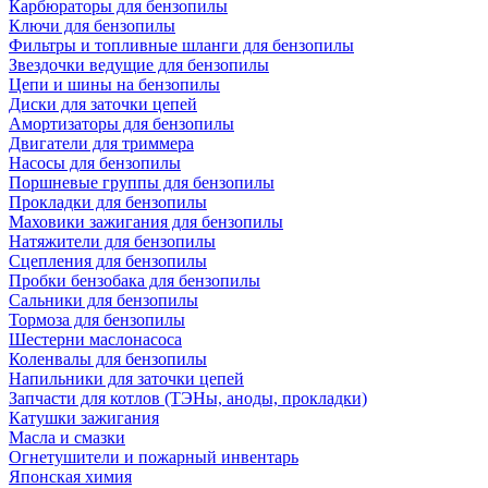
Карбюраторы для бензопилы
Ключи для бензопилы
Фильтры и топливные шланги для бензопилы
Звездочки ведущие для бензопилы
Цепи и шины на бензопилы
Диски для заточки цепей
Амортизаторы для бензопилы
Двигатели для триммера
Насосы для бензопилы
Поршневые группы для бензопилы
Прокладки для бензопилы
Маховики зажигания для бензопилы
Натяжители для бензопилы
Сцепления для бензопилы
Пробки бензобака для бензопилы
Сальники для бензопилы
Тормоза для бензопилы
Шестерни маслонасоса
Коленвалы для бензопилы
Напильники для заточки цепей
Запчасти для котлов (ТЭНы, аноды, прокладки)
Катушки зажигания
Масла и смазки
Огнетушители и пожарный инвентарь
Японская химия