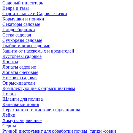
Садовый инвентарь
Ведра и тазы
Строительные и Садовые тачки
Кормушки и поилки
Секаторы садовые
Плодосборники
Сетка садовая
Сучкорезы садовые
Грабли и вилы садовые
Защита от насекомых и вредителей
Кусторезы садовые
Лопаты
Лопаты садовые
Лопаты снеговые
Ножовка садовая
Опрыскиватели
Комплектующие к опрыскивателям
Полив
Шланги для полива
Капельный полив
Переходники и пистолеты для полива
Лейки
Хомуты червячные
Серпы
Ручной инструмент для обработки почвы (тяпки /совки