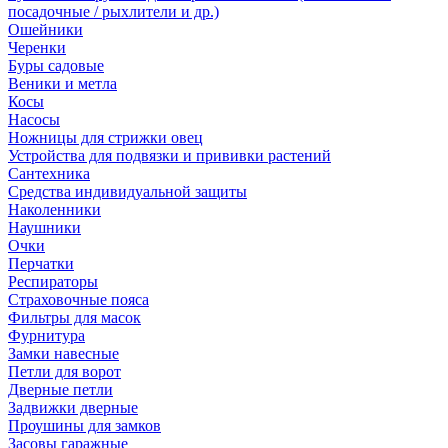
посадочные / рыхлители и др.)
Ошейники
Черенки
Буры садовые
Веники и метла
Косы
Насосы
Ножницы для стрижки овец
Устройства для подвязки и прививки растений
Сантехника
Средства индивидуальной защиты
Наколенники
Наушники
Очки
Перчатки
Респираторы
Страховочные пояса
Фильтры для масок
Фурнитура
Замки навесные
Петли для ворот
Дверные петли
Задвижки дверные
Проушины для замков
Засовы гаражные