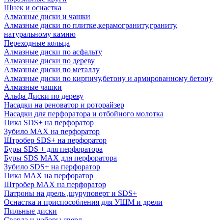
Шнек и оснастка
Алмазные диски и чашки
Алмазные диски по плитке,керамограниту,граниту,
натуральному камню
Переходные кольца
Алмазные диски по асфальту
Алмазные диски по дереву
Алмазные диски по металлу
Алмазные диски по кирпичу,бетону и армированному бетону
Алмазные чашки
Альфа Диски по дереву
Насадки на реноватор и роторайзер
Насадки для перфоратора и отбойного молотка
Пика SDS+ на перфоратор
Зубило MAX на перфоратор
Штробер SDS+ на перфоратор
Буры SDS + для перфоратора
Буры SDS MAX для перфоратора
Зубило SDS+ на перфоратор
Пика MAX на перфоратор
Штробер MAX на перфоратор
Патроны на дрель ,шуруповерт и SDS+
Оснастка и приспособления для УШМ и дрели
Пильные диски
Сверла и наборы сверл