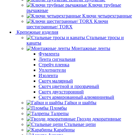
Ключи трубные
рычажные
Ключи четырехгранные
Ключи
шестигранные/ TORX
Крепежные изделия
Стальные тросы и
канаты
Монтажные ленты
Фумлента
Лента сигнальная
Стрейч пленка
Уплотнители
Изолента
Скотч малярный
Скотч цветной и прозрачный
Скотч двухсторонний
Скотч армированный,алюминиевый
Гайки и шайбы
Пломбы
Талрепы
Гвозди декоративные
Стальные цепи
Карабины