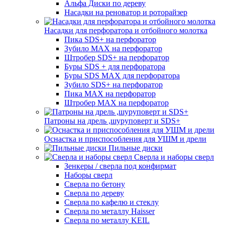
Альфа Диски по дереву
Насадки на реноватор и роторайзер
Насадки для перфоратора и отбойного молотка
Пика SDS+ на перфоратор
Зубило MAX на перфоратор
Штробер SDS+ на перфоратор
Буры SDS + для перфоратора
Буры SDS MAX для перфоратора
Зубило SDS+ на перфоратор
Пика MAX на перфоратор
Штробер MAX на перфоратор
Патроны на дрель ,шуруповерт и SDS+
Оснастка и приспособления для УШМ и дрели
Пильные диски
Сверла и наборы сверл
Зенкеры / сверла под конфирмат
Наборы сверл
Сверла по бетону
Сверла по дереву
Сверла по кафелю и стеклу
Сверла по металлу Haisser
Сверла по металлу KEIL