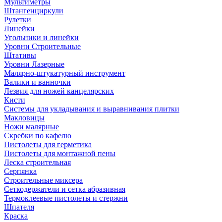
Мультиметры
Штангенциркули
Рулетки
Линейки
Угольники и линейки
Уровни Строительные
Штативы
Уровни Лазерные
Малярно-штукатурный инструмент
Валики и ванночки
Лезвия для ножей канцелярских
Кисти
Системы для укладывания и выравнивания плитки
Макловицы
Ножи малярные
Скребки по кафелю
Пистолеты для герметика
Пистолеты для монтажной пены
Леска строительная
Серпянка
Строительные миксера
Сеткодержатели и сетка абразивная
Термоклеевые пистолеты и стержни
Шпателя
Краска