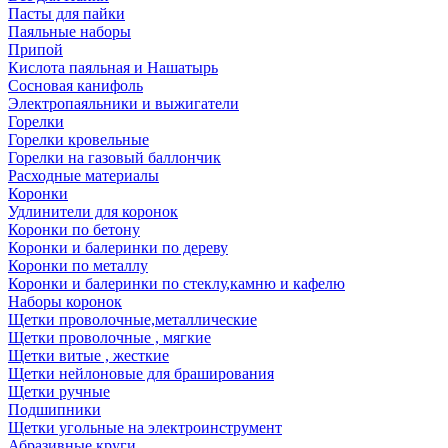
Пасты для пайки
Паяльные наборы
Припой
Кислота паяльная и Нашатырь
Сосновая канифоль
Электропаяльники и выжигатели
Горелки
Горелки кровельные
Горелки на газовый баллончик
Расходные материалы
Коронки
Удлинители для коронок
Коронки по бетону
Коронки и балеринки по дереву
Коронки по металлу
Коронки и балеринки по стеклу,камню и кафелю
Наборы коронок
Щетки проволочные,металлические
Щетки проволочные , мягкие
Щетки витые , жесткие
Щетки нейлоновые для браширования
Щетки ручные
Подшипники
Щетки угольные на электроинструмент
Абразивные круги