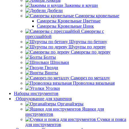
Анкера
Зажимы и коуши
Дюбели
Саморезы кровельные
Саморезы Кровельные Цветные
Саморезы Кровельные Цинк
Саморезы с
прессшайбой
Шурупы по бетону
Шурупы по дереву
Саморезы по дереву
Болты
Шпильки
Гвозди
Винты
Саморез по металлу
Проволока вязальная
Уголки
Наборы инструментов
Оборудование для хранения
Органайзеры
Ящики для
инструментов
Сумки и пояса
для инструментов