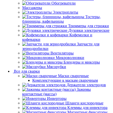
Обогреватели
Массажеры
Электроплиты
Тостеры,
блинницы, вафельницы
Триммеры для стрижки
Духовки электрические
Кофемолки и
кофеварки
Запчасти для
зернодробилки
Вентиляторы
Микроволновки
Блендеры и миксеры
Мясорубки
Все для сварки
Маски сварочные
Комплектующие к маскам сварочным
Держатели электродов
Зажимы
контактные (массы)
Инверторы
Шланги кислородные
Клеммы для инвектора
Магнитные фиксаторы