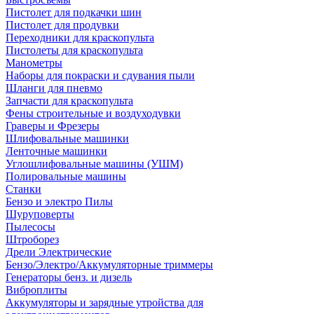
Пистолет для подкачки шин
Пистолет для продувки
Переходники для краскопульта
Пистолеты для краскопульта
Манометры
Наборы для покраски и сдувания пыли
Шланги для пневмо
Запчасти для краскопульта
Фены строительные и воздуходувки
Граверы и Фрезеры
Шлифовальные машинки
Ленточные машинки
Углошлифовальные машины (УШМ)
Полировальные машины
Станки
Бензо и электро Пилы
Шуруповерты
Пылесосы
Штроборез
Дрели Электрические
Бензо/Электро/Аккумуляторные триммеры
Генераторы бенз. и дизель
Виброплиты
Аккумуляторы и зарядные утройства для