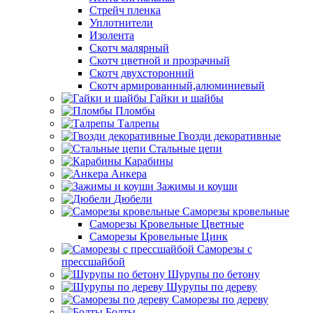
Стрейч пленка
Уплотнители
Изолента
Скотч малярный
Скотч цветной и прозрачный
Скотч двухсторонний
Скотч армированный,алюминиевый
Гайки и шайбы
Пломбы
Талрепы
Гвозди декоративные
Стальные цепи
Карабины
Анкера
Зажимы и коуши
Дюбели
Саморезы кровельные
Саморезы Кровельные Цветные
Саморезы Кровельные Цинк
Саморезы с
прессшайбой
Шурупы по бетону
Шурупы по дереву
Саморезы по дереву
Болты