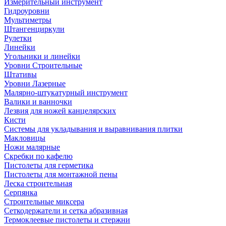
Измерительный инструмент
Гидроуровни
Мультиметры
Штангенциркули
Рулетки
Линейки
Угольники и линейки
Уровни Строительные
Штативы
Уровни Лазерные
Малярно-штукатурный инструмент
Валики и ванночки
Лезвия для ножей канцелярских
Кисти
Системы для укладывания и выравнивания плитки
Макловицы
Ножи малярные
Скребки по кафелю
Пистолеты для герметика
Пистолеты для монтажной пены
Леска строительная
Серпянка
Строительные миксера
Сеткодержатели и сетка абразивная
Термоклеевые пистолеты и стержни