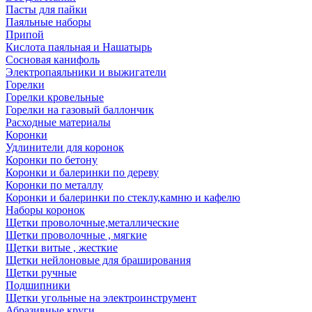
Пасты для пайки
Паяльные наборы
Припой
Кислота паяльная и Нашатырь
Сосновая канифоль
Электропаяльники и выжигатели
Горелки
Горелки кровельные
Горелки на газовый баллончик
Расходные материалы
Коронки
Удлинители для коронок
Коронки по бетону
Коронки и балеринки по дереву
Коронки по металлу
Коронки и балеринки по стеклу,камню и кафелю
Наборы коронок
Щетки проволочные,металлические
Щетки проволочные , мягкие
Щетки витые , жесткие
Щетки нейлоновые для браширования
Щетки ручные
Подшипники
Щетки угольные на электроинструмент
Абразивные круги