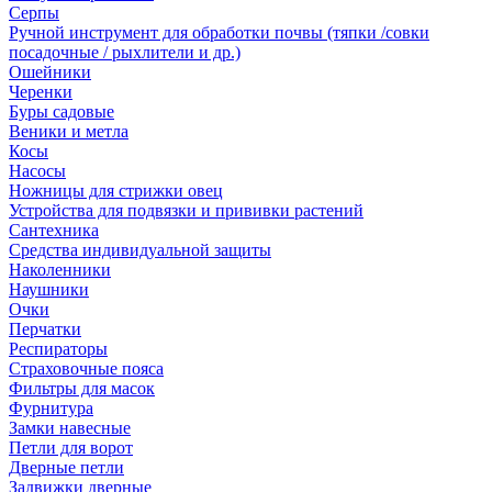
Серпы
Ручной инструмент для обработки почвы (тяпки /совки
посадочные / рыхлители и др.)
Ошейники
Черенки
Буры садовые
Веники и метла
Косы
Насосы
Ножницы для стрижки овец
Устройства для подвязки и прививки растений
Сантехника
Средства индивидуальной защиты
Наколенники
Наушники
Очки
Перчатки
Респираторы
Страховочные пояса
Фильтры для масок
Фурнитура
Замки навесные
Петли для ворот
Дверные петли
Задвижки дверные