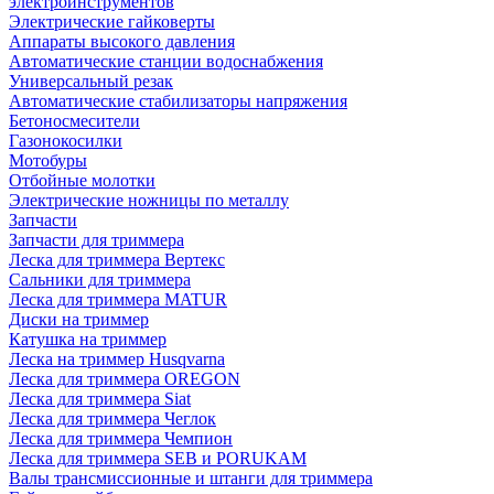
электроинструментов
Электрические гайковерты
Аппараты высокого давления
Автоматические станции водоснабжения
Универсальный резак
Автоматические стабилизаторы напряжения
Бетоносмесители
Газонокосилки
Мотобуры
Отбойные молотки
Электрические ножницы по металлу
Запчасти
Запчасти для триммера
Леска для триммера Вертекс
Сальники для триммера
Леска для триммера MATUR
Диски на триммер
Катушка на триммер
Леска на триммер Husqvarna
Леска для триммера OREGON
Леска для триммера Siat
Леска для триммера Чеглок
Леска для триммера Чемпион
Леска для триммера SEB и PORUKAM
Валы трансмиссионные и штанги для триммера