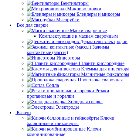
Вентиляторы
Микроволновки
Блендеры и миксеры
Мясорубки
Все для сварки
Маски сварочные
Комплектующие к маскам сварочным
Держатели электродов
Зажимы
контактные (массы)
Инверторы
Шланги кислородные
Клеммы для инвектора
Магнитные фиксаторы
Проволока сварочная
Сопла
Резаки
пропановые и горелки
Холодная сварка
Электроды
Ключи
Ключи
баллонные и гайковёрты
Ключи
комбинированные