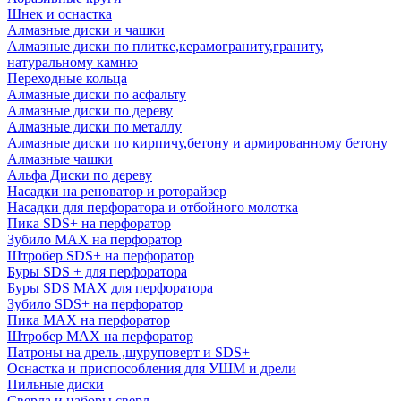
Шнек и оснастка
Алмазные диски и чашки
Алмазные диски по плитке,керамограниту,граниту,
натуральному камню
Переходные кольца
Алмазные диски по асфальту
Алмазные диски по дереву
Алмазные диски по металлу
Алмазные диски по кирпичу,бетону и армированному бетону
Алмазные чашки
Альфа Диски по дереву
Насадки на реноватор и роторайзер
Насадки для перфоратора и отбойного молотка
Пика SDS+ на перфоратор
Зубило MAX на перфоратор
Штробер SDS+ на перфоратор
Буры SDS + для перфоратора
Буры SDS MAX для перфоратора
Зубило SDS+ на перфоратор
Пика MAX на перфоратор
Штробер MAX на перфоратор
Патроны на дрель ,шуруповерт и SDS+
Оснастка и приспособления для УШМ и дрели
Пильные диски
Сверла и наборы сверл