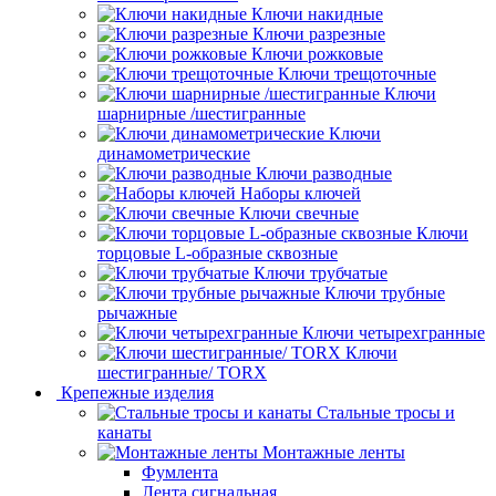
Ключи накидные
Ключи разрезные
Ключи рожковые
Ключи трещоточные
Ключи
шарнирные /шестигранные
Ключи
динамометрические
Ключи разводные
Наборы ключей
Ключи свечные
Ключи
торцовые L-образные сквозные
Ключи трубчатые
Ключи трубные
рычажные
Ключи четырехгранные
Ключи
шестигранные/ TORX
Крепежные изделия
Стальные тросы и
канаты
Монтажные ленты
Фумлента
Лента сигнальная