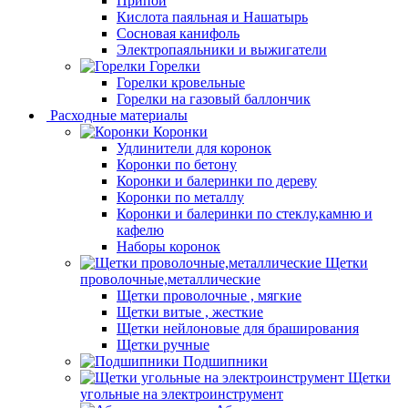
Припой
Кислота паяльная и Нашатырь
Сосновая канифоль
Электропаяльники и выжигатели
Горелки
Горелки кровельные
Горелки на газовый баллончик
Расходные материалы
Коронки
Удлинители для коронок
Коронки по бетону
Коронки и балеринки по дереву
Коронки по металлу
Коронки и балеринки по стеклу,камню и
кафелю
Наборы коронок
Щетки
проволочные,металлические
Щетки проволочные , мягкие
Щетки витые , жесткие
Щетки нейлоновые для браширования
Щетки ручные
Подшипники
Щетки
угольные на электроинструмент