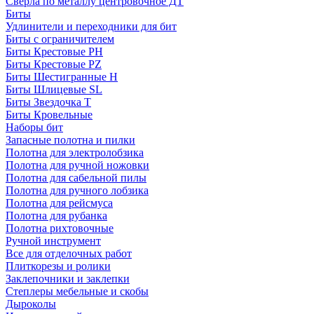
Сверла по металлу центровочное ДТ
Биты
Удлинители и переходники для бит
Биты с ограничителем
Биты Крестовые PH
Биты Крестовые PZ
Биты Шестигранные H
Биты Шлицевые SL
Биты Звездочка T
Биты Кровельные
Наборы бит
Запасные полотна и пилки
Полотна для электролобзика
Полотна для ручной ножовки
Полотна для сабельной пилы
Полотна для ручного лобзика
Полотна для рейсмуса
Полотна для рубанка
Полотна рихтовочные
Ручной инструмент
Все для отделочных работ
Плиткорезы и ролики
Заклепочники и заклепки
Степлеры мебельные и скобы
Дыроколы