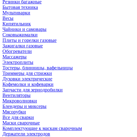
Резинки багажные
Бытовая техника
Мультиварки
Весы
Кипятильник
Чайники и самовары
Соковыжималки
Плиты и горелки газовые
Зажигалки газовые
Обогреватели
Массажеры
Электроплиты
Тостеры, блинницы, вафельницы
Триммеры для стрижки
Духовки электрические
Кофемолки и кофеварки
Запчасти для зернодробилки
Вентиляторы
Микроволновки
Блендеры и миксеры
Мясорубки
Все для сварки
Маски сварочные
Комплектующие к маскам сварочным
Держатели электродов