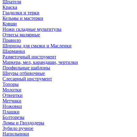
Шпателя
Краска
Гладилки и терки
Кельмы и мастерки
Ковши
Ножи складные мультитулы
Отвесы малярные
Правило
Шприцы для смазки и Масленки
Шарманки
Разметочный инструмент
Маркера, мел, карандаши, чертилки
Профильные шаблоны
Шнуры отбивочные
Слесарный инструмент
Топоры
Молотки
Отвертки
Метчики
Ножовки
Плашки
Болторезы
Ломы и Гвоздодеры
Зубило ручное
Напильники