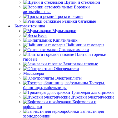
Щетки и стекломои
Воронки
автомобильные
Тросы и ремни
Резинки багажные
Бытовая техника
Мультиварки
Весы
Кипятильник
Чайники и самовары
Соковыжималки
Плиты и горелки
газовые
Зажигалки газовые
Обогреватели
Массажеры
Электроплиты
Тостеры,
блинницы, вафельницы
Триммеры для стрижки
Духовки электрические
Кофемолки и
кофеварки
Запчасти для
зернодробилки