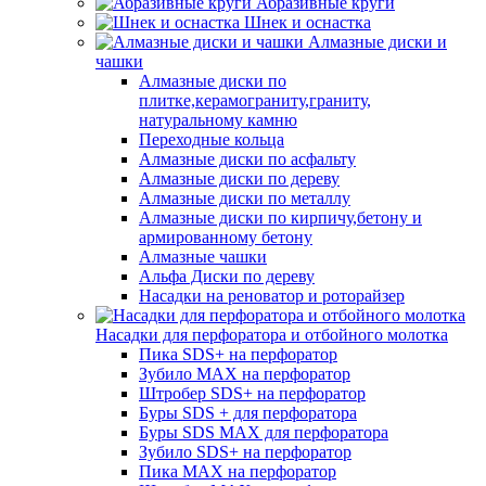
Абразивные круги
Шнек и оснастка
Алмазные диски и
чашки
Алмазные диски по
плитке,керамограниту,граниту,
натуральному камню
Переходные кольца
Алмазные диски по асфальту
Алмазные диски по дереву
Алмазные диски по металлу
Алмазные диски по кирпичу,бетону и
армированному бетону
Алмазные чашки
Альфа Диски по дереву
Насадки на реноватор и роторайзер
Насадки для перфоратора и отбойного молотка
Пика SDS+ на перфоратор
Зубило MAX на перфоратор
Штробер SDS+ на перфоратор
Буры SDS + для перфоратора
Буры SDS MAX для перфоратора
Зубило SDS+ на перфоратор
Пика MAX на перфоратор