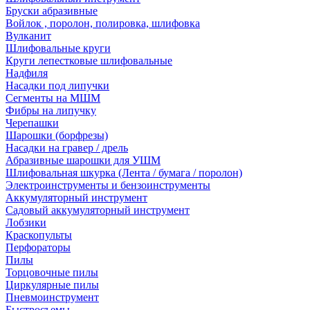
Бруски абразивные
Войлок , поролон, полировка, шлифовка
Вулканит
Шлифовальные круги
Круги лепестковые шлифовальные
Надфиля
Насадки под липучки
Сегменты на МШМ
Фибры на липучку
Черепашки
Шарошки (борфрезы)
Насадки на гравер / дрель
Абразивные шарошки для УШМ
Шлифовальная шкурка (Лента / бумага / поролон)
Электроинструменты и бензоинструменты
Аккумуляторный инструмент
Садовый аккумуляторный инструмент
Лобзики
Краскопульты
Перфораторы
Пилы
Торцовочные пилы
Циркулярные пилы
Пневмоинструмент
Быстросъемы