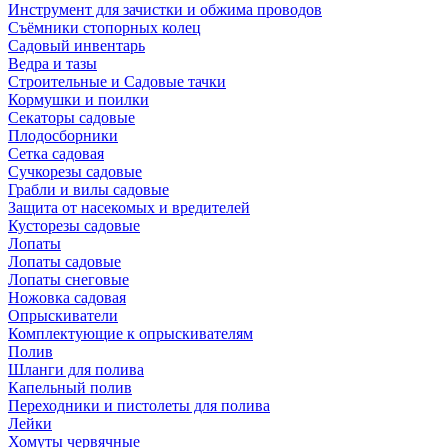
Инструмент для зачистки и обжима проводов
Съёмники стопорных колец
Садовый инвентарь
Ведра и тазы
Строительные и Садовые тачки
Кормушки и поилки
Секаторы садовые
Плодосборники
Сетка садовая
Сучкорезы садовые
Грабли и вилы садовые
Защита от насекомых и вредителей
Кусторезы садовые
Лопаты
Лопаты садовые
Лопаты снеговые
Ножовка садовая
Опрыскиватели
Комплектующие к опрыскивателям
Полив
Шланги для полива
Капельный полив
Переходники и пистолеты для полива
Лейки
Хомуты червячные