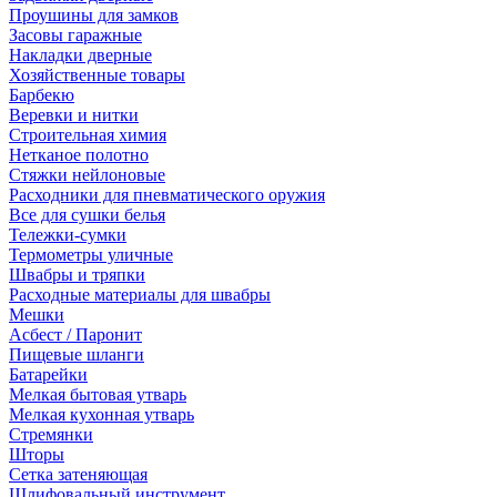
Проушины для замков
Засовы гаражные
Накладки дверные
Хозяйственные товары
Барбекю
Веревки и нитки
Строительная химия
Нетканое полотно
Стяжки нейлоновые
Расходники для пневматического оружия
Все для сушки белья
Тележки-сумки
Термометры уличные
Швабры и тряпки
Расходные материалы для швабры
Мешки
Асбест / Паронит
Пищевые шланги
Батарейки
Мелкая бытовая утварь
Мелкая кухонная утварь
Стремянки
Шторы
Сетка затеняющая
Шлифовальный инструмент