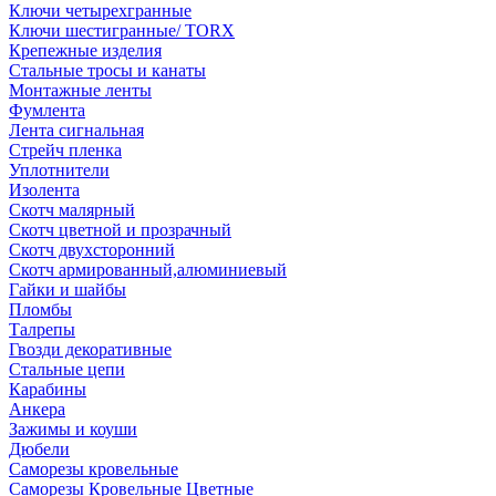
Ключи четырехгранные
Ключи шестигранные/ TORX
Крепежные изделия
Стальные тросы и канаты
Монтажные ленты
Фумлента
Лента сигнальная
Стрейч пленка
Уплотнители
Изолента
Скотч малярный
Скотч цветной и прозрачный
Скотч двухсторонний
Скотч армированный,алюминиевый
Гайки и шайбы
Пломбы
Талрепы
Гвозди декоративные
Стальные цепи
Карабины
Анкера
Зажимы и коуши
Дюбели
Саморезы кровельные
Саморезы Кровельные Цветные