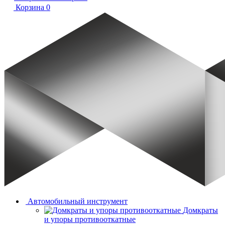
Корзина
0
Автомобильный инструмент
Домкраты
и упоры противооткатные