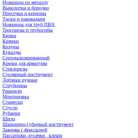
Ножницы по металлу
Выколотки и бородки
Просечки и кернеры
Тиски и наковальни
Ножницы для труб ПВХ
Тросорезы и трубогибы
Кирки
Киянки
Колуны
Кувалды
Специализированный
Крюки для арматуры
Стеклорезы
Столярный инструмент
Лобзики ручные
Струбцины
Рашпили
Монтировка
Стамески
Стусло
Рубанки
Шило
Шарнирно-губцевый инструмент
Зажимы с фиксацией
Пассатижи, кусачки , клещи