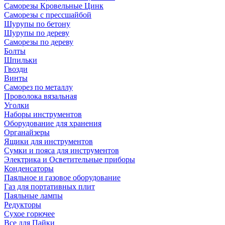
Саморезы Кровельные Цинк
Саморезы с прессшайбой
Шурупы по бетону
Шурупы по дереву
Саморезы по дереву
Болты
Шпильки
Гвозди
Винты
Саморез по металлу
Проволока вязальная
Уголки
Наборы инструментов
Оборудование для хранения
Органайзеры
Ящики для инструментов
Сумки и пояса для инструментов
Электрика и Осветительные приборы
Конденсаторы
Паяльное и газовое оборудование
Газ для портативных плит
Паяльные лампы
Редукторы
Сухое горючее
Все для Пайки