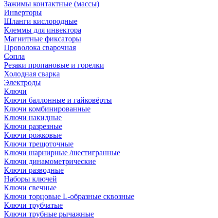
Зажимы контактные (массы)
Инверторы
Шланги кислородные
Клеммы для инвектора
Магнитные фиксаторы
Проволока сварочная
Сопла
Резаки пропановые и горелки
Холодная сварка
Электроды
Ключи
Ключи баллонные и гайковёрты
Ключи комбинированные
Ключи накидные
Ключи разрезные
Ключи рожковые
Ключи трещоточные
Ключи шарнирные /шестигранные
Ключи динамометрические
Ключи разводные
Наборы ключей
Ключи свечные
Ключи торцовые L-образные сквозные
Ключи трубчатые
Ключи трубные рычажные