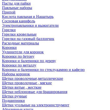
Пасты для пайки
Паяльные наборы
Припой
Кислота паяльная и Нашатырь
Сосновая канифоль
Электропаяльники и выжигатели
Горелки
Горелки кровельные
Горелки на газовый баллончик
Расходные материалы
Коронки
Удлинители для коронок
Коронки по бетону
Коронки и балеринки по дереву
Коронки по металлу
Коронки и балеринки по стеклу,камню и кафелю
Наборы коронок
Щетки проволочные,металлические
Щетки проволочные , мягкие
Щетки витые , жесткие
Щетки нейлоновые для браширования
Щетки ручные
Подшипники
Щетки угольные на электроинструмент
Абразивные круги