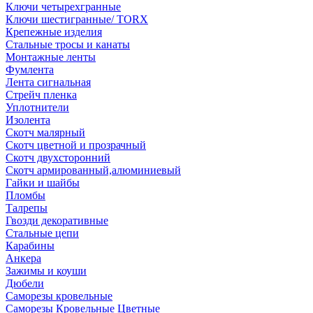
Ключи четырехгранные
Ключи шестигранные/ TORX
Крепежные изделия
Стальные тросы и канаты
Монтажные ленты
Фумлента
Лента сигнальная
Стрейч пленка
Уплотнители
Изолента
Скотч малярный
Скотч цветной и прозрачный
Скотч двухсторонний
Скотч армированный,алюминиевый
Гайки и шайбы
Пломбы
Талрепы
Гвозди декоративные
Стальные цепи
Карабины
Анкера
Зажимы и коуши
Дюбели
Саморезы кровельные
Саморезы Кровельные Цветные