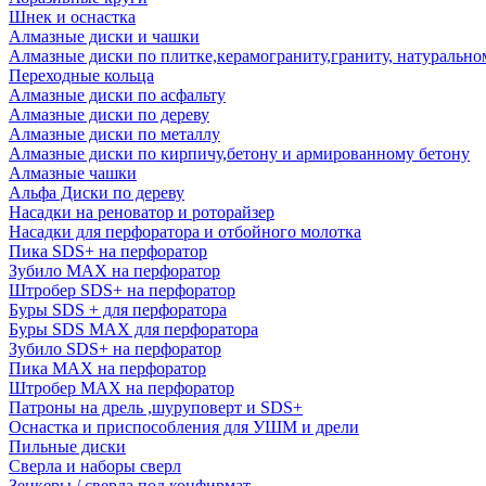
Шнек и оснастка
Алмазные диски и чашки
Алмазные диски по плитке,керамограниту,граниту, натуральн
Переходные кольца
Алмазные диски по асфальту
Алмазные диски по дереву
Алмазные диски по металлу
Алмазные диски по кирпичу,бетону и армированному бетону
Алмазные чашки
Альфа Диски по дереву
Насадки на реноватор и роторайзер
Насадки для перфоратора и отбойного молотка
Пика SDS+ на перфоратор
Зубило MAX на перфоратор
Штробер SDS+ на перфоратор
Буры SDS + для перфоратора
Буры SDS MAX для перфоратора
Зубило SDS+ на перфоратор
Пика MAX на перфоратор
Штробер MAX на перфоратор
Патроны на дрель ,шуруповерт и SDS+
Оснастка и приспособления для УШМ и дрели
Пильные диски
Сверла и наборы сверл
Зенкеры / сверла под конфирмат