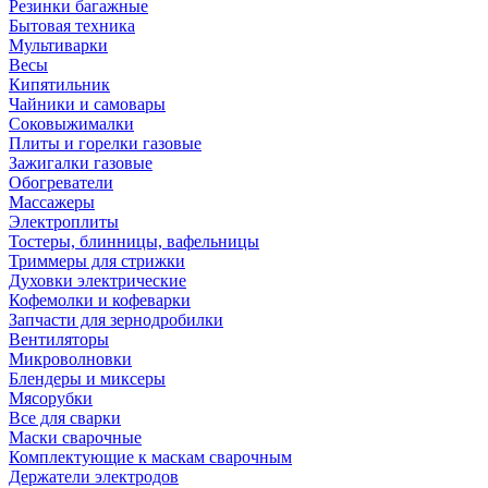
Резинки багажные
Бытовая техника
Мультиварки
Весы
Кипятильник
Чайники и самовары
Соковыжималки
Плиты и горелки газовые
Зажигалки газовые
Обогреватели
Массажеры
Электроплиты
Тостеры, блинницы, вафельницы
Триммеры для стрижки
Духовки электрические
Кофемолки и кофеварки
Запчасти для зернодробилки
Вентиляторы
Микроволновки
Блендеры и миксеры
Мясорубки
Все для сварки
Маски сварочные
Комплектующие к маскам сварочным
Держатели электродов