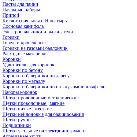
Пасты для пайки
Паяльные наборы
Припой
Кислота паяльная и Нашатырь
Сосновая канифоль
Электропаяльники и выжигатели
Горелки
Горелки кровельные
Горелки на газовый баллончик
Расходные материалы
Коронки
Удлинители для коронок
Коронки по бетону
Коронки и балеринки по дереву
Коронки по металлу
Коронки и балеринки по стеклу,камню и кафелю
Наборы коронок
Щетки проволочные,металлические
Щетки проволочные , мягкие
Щетки витые , жесткие
Щетки нейлоновые для браширования
Щетки ручные
Подшипники
Щетки угольные на электроинструмент
Абразивные круги