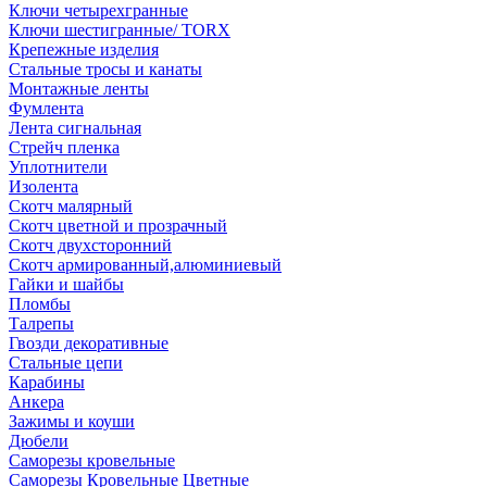
Ключи четырехгранные
Ключи шестигранные/ TORX
Крепежные изделия
Стальные тросы и канаты
Монтажные ленты
Фумлента
Лента сигнальная
Стрейч пленка
Уплотнители
Изолента
Скотч малярный
Скотч цветной и прозрачный
Скотч двухсторонний
Скотч армированный,алюминиевый
Гайки и шайбы
Пломбы
Талрепы
Гвозди декоративные
Стальные цепи
Карабины
Анкера
Зажимы и коуши
Дюбели
Саморезы кровельные
Саморезы Кровельные Цветные