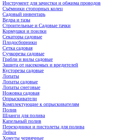
Инструмент для зачистки и обжима проводов
Съёмники стопорных колец
Садовый инвентарь
Ведра и тазы
Строительные и Садовые тачки
Кормушки и поилки
Секаторы садовые
Плодосборники
Сетка садовая
Сучкорезы садовые
Грабли и вилы садовые
Защита от насекомых и вредителей
Кусторезы садовые
Лопаты
Лопаты садовые
Лопаты снеговые
Ножовка садовая
Опрыскиватели
Комплектующие к опрыскивателям
Полив
Шланги для полива
Капельный полив
Переходники и пистолеты для полива
Лейки
Хомуты червячные