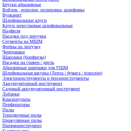
Бруски абразивные
Войлок , поролон, полировка, шлифовка
Вулканит
Шлифовальные круги
Круги лепестковые шлифовальные
Надфиля
Насадки под липучки
Сегменты на МШМ
Фибры на липучку
Черепашки
Шарошки (борфрезы)
Насадки на гравер / дрель
Абразивные шарошки для УШМ
Шлифовальная шкурка (Лента / бумага / поролон)
Электроинструменты и бензоинструменты
Аккумуляторный инструмент
Садовый аккумуляторный инструмент
Лобзики
Краскопульты
Перфораторы
Пилы
Торцовочные пилы
Циркулярные пилы
Пневмоинструмент
Быстросъемы