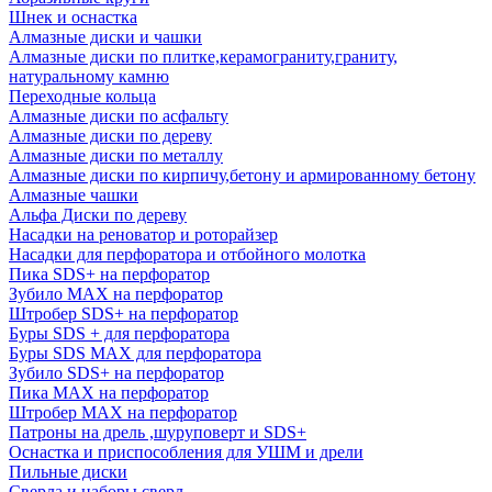
Шнек и оснастка
Алмазные диски и чашки
Алмазные диски по плитке,керамограниту,граниту,
натуральному камню
Переходные кольца
Алмазные диски по асфальту
Алмазные диски по дереву
Алмазные диски по металлу
Алмазные диски по кирпичу,бетону и армированному бетону
Алмазные чашки
Альфа Диски по дереву
Насадки на реноватор и роторайзер
Насадки для перфоратора и отбойного молотка
Пика SDS+ на перфоратор
Зубило MAX на перфоратор
Штробер SDS+ на перфоратор
Буры SDS + для перфоратора
Буры SDS MAX для перфоратора
Зубило SDS+ на перфоратор
Пика MAX на перфоратор
Штробер MAX на перфоратор
Патроны на дрель ,шуруповерт и SDS+
Оснастка и приспособления для УШМ и дрели
Пильные диски
Сверла и наборы сверл