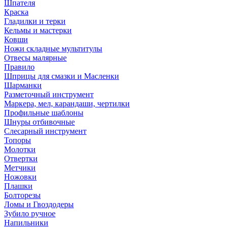
Шпателя
Краска
Гладилки и терки
Кельмы и мастерки
Ковши
Ножи складные мультитулы
Отвесы малярные
Правило
Шприцы для смазки и Масленки
Шарманки
Разметочный инструмент
Маркера, мел, карандаши, чертилки
Профильные шаблоны
Шнуры отбивочные
Слесарный инструмент
Топоры
Молотки
Отвертки
Метчики
Ножовки
Плашки
Болторезы
Ломы и Гвоздодеры
Зубило ручное
Напильники