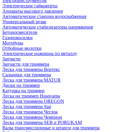
электроинструментов
Электрические гайковерты
Аппараты высокого давления
Автоматические станции водоснабжения
Универсальный резак
Автоматические стабилизаторы напряжения
Бетоносмесители
Газонокосилки
Мотобуры
Отбойные молотки
Электрические ножницы по металлу
Запчасти
Запчасти для триммера
Леска для триммера Вертекс
Сальники для триммера
Леска для триммера MATUR
Диски на триммер
Катушка на триммер
Леска на триммер Husqvarna
Леска для триммера OREGON
Леска для триммера Siat
Леска для триммера Чеглок
Леска для триммера Чемпион
Леска для триммера SEB и PORUKAM
Валы трансмиссионные и штанги для триммера