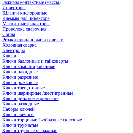
Зажимы контактные (массы)
Инверторы
Шланги кислородные
Клеммы для инвектора
Магнитные фиксаторы
Проволока сварочная
Сопла
Резаки пропановые и горелки
Холодная сварка
Электроды
Ключи
Ключи баллонные и гайковёрты
Ключи комбинированные
Ключи накидные
Ключи разрезные
Ключи рожковые
Ключи трещоточные
Ключи шарнирные /шестигранные
Ключи динамометрические
Ключи разводные
Наборы ключей
Ключи свечные
Ключи торцовые L-образные сквозные
Ключи трубчатые
Ключи трубные рычажные