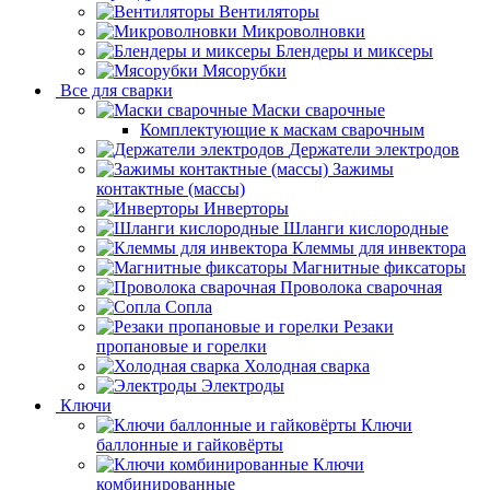
Вентиляторы
Микроволновки
Блендеры и миксеры
Мясорубки
Все для сварки
Маски сварочные
Комплектующие к маскам сварочным
Держатели электродов
Зажимы
контактные (массы)
Инверторы
Шланги кислородные
Клеммы для инвектора
Магнитные фиксаторы
Проволока сварочная
Сопла
Резаки
пропановые и горелки
Холодная сварка
Электроды
Ключи
Ключи
баллонные и гайковёрты
Ключи
комбинированные