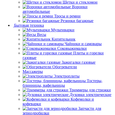
Щетки и стекломои
Воронки
автомобильные
Тросы и ремни
Резинки багажные
Бытовая техника
Мультиварки
Весы
Кипятильник
Чайники и самовары
Соковыжималки
Плиты и горелки
газовые
Зажигалки газовые
Обогреватели
Массажеры
Электроплиты
Тостеры,
блинницы, вафельницы
Триммеры для стрижки
Духовки электрические
Кофемолки и
кофеварки
Запчасти для
зернодробилки