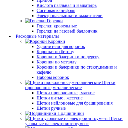
Припой
Кислота паяльная и Нашатырь
Сосновая канифоль
Электропаяльники и выжигатели
Горелки
Горелки кровельные
Горелки на газовый баллончик
Расходные материалы
Коронки
Удлинители для коронок
Коронки по бетону
Коронки и балеринки по дереву
Коронки по металлу
Коронки и балеринки по стеклу,камню и
кафелю
Наборы коронок
Щетки
проволочные,металлические
Щетки проволочные , мягкие
Щетки витые , жесткие
Щетки нейлоновые для браширования
Щетки ручные
Подшипники
Щетки
угольные на электроинструмент