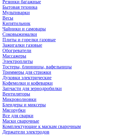
Резинки багажные
Бытовая техника
Мультиварки
Весы
Кипятильник
Чайники и самовары
Соковыжималки
Плиты и горелки газовые
Зажигалки газовые
Обогреватели
Массажеры
Электроплиты
Тостеры, блинницы, вафельницы
Триммеры для стрижки
Духовки электрические
Кофемолки и кофеварки
Запчасти для зернодробилки
Вентиляторы
Микроволновки
Блендеры и миксеры
Мясорубки
Все для сварки
Маски сварочные
Комплектующие к маскам сварочным
Держатели электродов