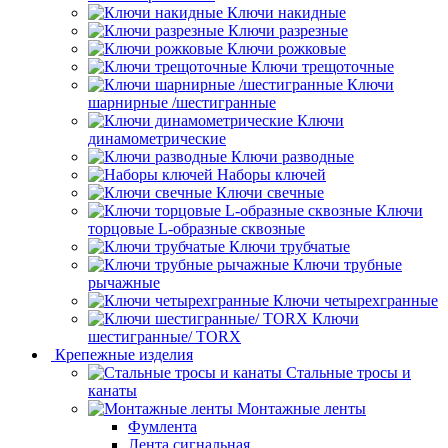
Ключи накидные
Ключи разрезные
Ключи рожковые
Ключи трещоточные
Ключи
шарнирные /шестигранные
Ключи
динамометрические
Ключи разводные
Наборы ключей
Ключи свечные
Ключи
торцовые L-образные сквозные
Ключи трубчатые
Ключи трубные
рычажные
Ключи четырехгранные
Ключи
шестигранные/ TORX
Крепежные изделия
Стальные тросы и
канаты
Монтажные ленты
Фумлента
Лента сигнальная