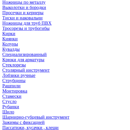
Ножницы по металлу
Выколотки и бородки
Просечки и кернеры
Тиски и наковальни
Ножницы для труб ПВХ
Тросорезы и трубогибы
Кирки
Киянки
Колуны
Кувалды
Специализированный
Крюки для арматуры
Стеклорезы
Столярный инструмент
Лобзики ручные
Струбцины
Рашпили
Монтировка
Стамески
Стусло
Рубанки
Шило
Шарнирно-губцевый инструмент
Зажимы с фиксацией
Пассатижи, кусачки , клещи