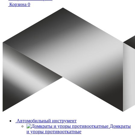
Корзина
0
Автомобильный инструмент
Домкраты
и упоры противооткатные