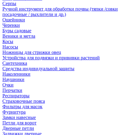
Серпы
Ручной инструмент для обработки почвы (тяпки /совки
посадочные / рыхлители и др.)
Ошейники
Черенки
Буры садовые
Веники и метла
Косы
Насосы
Ножницы для стрижки овец
Устройства для подвязки и прививки растений
Сантехника
Средства индивидуальной защиты
Наколенники
Наушники
Очки
Перчатки
Респираторы
Страховочные пояса
Фильтры для масок
Фурнитура
Замки навесные
Петли для ворот
Дверные петли
Задвижки дверные