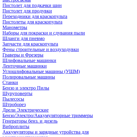
Пистолет для подкачки шин
Пистолет для продувки
Переходники для краскопульта
Пистолеты для краскопульта
Манометры
Наборы для покраски и сдувания пыли
Шланги для пневмо
Запчасти для краскопульта
Фены строительные и воздуходувки
Граверы и Фрезеры
Шлифовальные машинки
Ленточные машинки
Углошлифовальные машины (УШМ)
Полировальные машины
Станки
Бензо и электро Пилы
Шуруповерты
Пылесосы
Штроборез
Дрели Электрические
Бензо/Электро/Аккумуляторные триммеры
Генераторы бенз. и дизель
Виброплиты
Аккумуляторы и зарядные утройства для