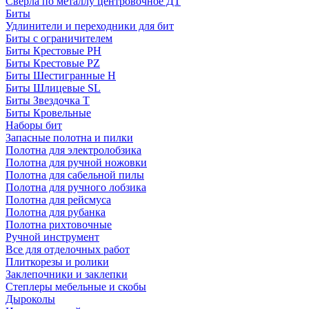
Сверла по металлу центровочное ДТ
Биты
Удлинители и переходники для бит
Биты с ограничителем
Биты Крестовые PH
Биты Крестовые PZ
Биты Шестигранные H
Биты Шлицевые SL
Биты Звездочка T
Биты Кровельные
Наборы бит
Запасные полотна и пилки
Полотна для электролобзика
Полотна для ручной ножовки
Полотна для сабельной пилы
Полотна для ручного лобзика
Полотна для рейсмуса
Полотна для рубанка
Полотна рихтовочные
Ручной инструмент
Все для отделочных работ
Плиткорезы и ролики
Заклепочники и заклепки
Степлеры мебельные и скобы
Дыроколы