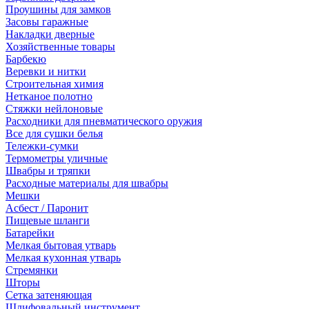
Проушины для замков
Засовы гаражные
Накладки дверные
Хозяйственные товары
Барбекю
Веревки и нитки
Строительная химия
Нетканое полотно
Стяжки нейлоновые
Расходники для пневматического оружия
Все для сушки белья
Тележки-сумки
Термометры уличные
Швабры и тряпки
Расходные материалы для швабры
Мешки
Асбест / Паронит
Пищевые шланги
Батарейки
Мелкая бытовая утварь
Мелкая кухонная утварь
Стремянки
Шторы
Сетка затеняющая
Шлифовальный инструмент