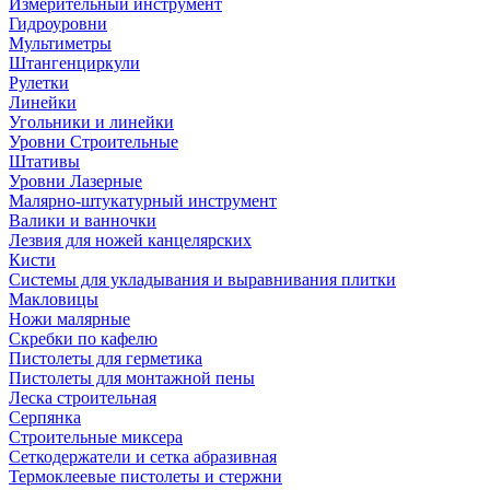
Измерительный инструмент
Гидроуровни
Мультиметры
Штангенциркули
Рулетки
Линейки
Угольники и линейки
Уровни Строительные
Штативы
Уровни Лазерные
Малярно-штукатурный инструмент
Валики и ванночки
Лезвия для ножей канцелярских
Кисти
Системы для укладывания и выравнивания плитки
Макловицы
Ножи малярные
Скребки по кафелю
Пистолеты для герметика
Пистолеты для монтажной пены
Леска строительная
Серпянка
Строительные миксера
Сеткодержатели и сетка абразивная
Термоклеевые пистолеты и стержни