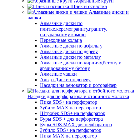
Абразивные круги
Шнек и оснастка
Алмазные диски и
чашки
Алмазные диски по
плитке,керамограниту,граниту,
натуральному камню
Переходные кольца
Алмазные диски по асфальту
Алмазные диски по дереву
Алмазные диски по металлу
Алмазные диски по кирпичу,бетону и
армированному бетону
Алмазные чашки
Альфа Диски по дереву
Насадки на реноватор и роторайзер
Насадки для перфоратора и отбойного молотка
Пика SDS+ на перфоратор
Зубило MAX на перфоратор
Штробер SDS+ на перфоратор
Буры SDS + для перфоратора
Буры SDS MAX для перфоратора
Зубило SDS+ на перфоратор
Пика MAX на перфоратор