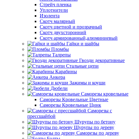
Стрейч пленка
Уплотнители
Изолента
Скотч малярный
Скотч цветной и прозрачный
Скотч двухсторонний
Скотч армированный,алюминиевый
Гайки и шайбы
Пломбы
Талрепы
Гвозди декоративные
Стальные цепи
Карабины
Анкера
Зажимы и коуши
Дюбели
Саморезы кровельные
Саморезы Кровельные Цветные
Саморезы Кровельные Цинк
Саморезы с
прессшайбой
Шурупы по бетону
Шурупы по дереву
Саморезы по дереву
Болты