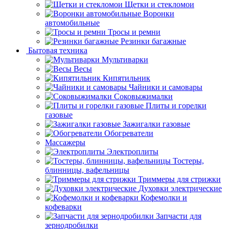
Щетки и стекломои
Воронки
автомобильные
Тросы и ремни
Резинки багажные
Бытовая техника
Мультиварки
Весы
Кипятильник
Чайники и самовары
Соковыжималки
Плиты и горелки
газовые
Зажигалки газовые
Обогреватели
Массажеры
Электроплиты
Тостеры,
блинницы, вафельницы
Триммеры для стрижки
Духовки электрические
Кофемолки и
кофеварки
Запчасти для
зернодробилки