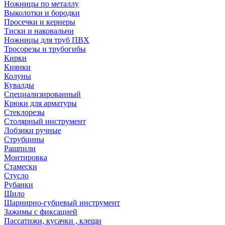
Ножницы по металлу
Выколотки и бородки
Просечки и кернеры
Тиски и наковальни
Ножницы для труб ПВХ
Тросорезы и трубогибы
Кирки
Киянки
Колуны
Кувалды
Специализированный
Крюки для арматуры
Стеклорезы
Столярный инструмент
Лобзики ручные
Струбцины
Рашпили
Монтировка
Стамески
Стусло
Рубанки
Шило
Шарнирно-губцевый инструмент
Зажимы с фиксацией
Пассатижи, кусачки , клещи