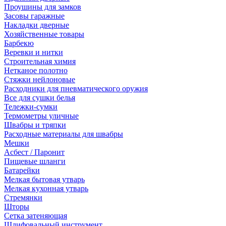
Проушины для замков
Засовы гаражные
Накладки дверные
Хозяйственные товары
Барбекю
Веревки и нитки
Строительная химия
Нетканое полотно
Стяжки нейлоновые
Расходники для пневматического оружия
Все для сушки белья
Тележки-сумки
Термометры уличные
Швабры и тряпки
Расходные материалы для швабры
Мешки
Асбест / Паронит
Пищевые шланги
Батарейки
Мелкая бытовая утварь
Мелкая кухонная утварь
Стремянки
Шторы
Сетка затеняющая
Шлифовальный инструмент