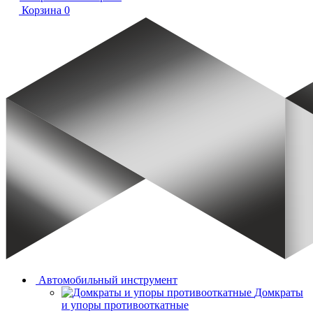
Корзина
0
Автомобильный инструмент
Домкраты
и упоры противооткатные