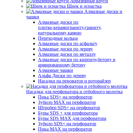
Абразивные круги
Шнек и оснастка
Алмазные диски и
чашки
Алмазные диски по
плитке,керамограниту,граниту,
натуральному камню
Переходные кольца
Алмазные диски по асфальту
Алмазные диски по дереву
Алмазные диски по металлу
Алмазные диски по кирпичу,бетону и
армированному бетону
Алмазные чашки
Альфа Диски по дереву
Насадки на реноватор и роторайзер
Насадки для перфоратора и отбойного молотка
Пика SDS+ на перфоратор
Зубило MAX на перфоратор
Штробер SDS+ на перфоратор
Буры SDS + для перфоратора
Буры SDS MAX для перфоратора
Зубило SDS+ на перфоратор
Пика MAX на перфоратор