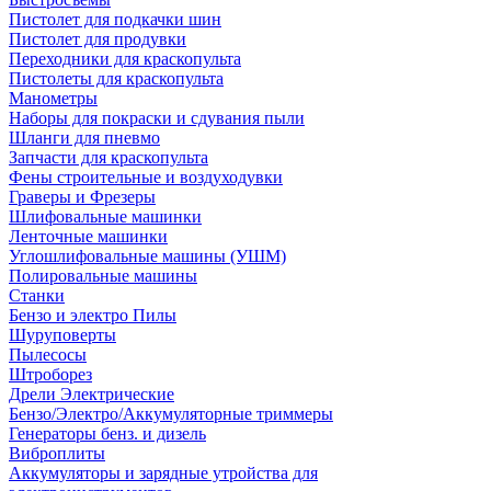
Пистолет для подкачки шин
Пистолет для продувки
Переходники для краскопульта
Пистолеты для краскопульта
Манометры
Наборы для покраски и сдувания пыли
Шланги для пневмо
Запчасти для краскопульта
Фены строительные и воздуходувки
Граверы и Фрезеры
Шлифовальные машинки
Ленточные машинки
Углошлифовальные машины (УШМ)
Полировальные машины
Станки
Бензо и электро Пилы
Шуруповерты
Пылесосы
Штроборез
Дрели Электрические
Бензо/Электро/Аккумуляторные триммеры
Генераторы бенз. и дизель
Виброплиты
Аккумуляторы и зарядные утройства для