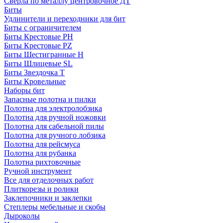
Сверла по металлу центровочное ДТ
Биты
Удлинители и переходники для бит
Биты с ограничителем
Биты Крестовые PH
Биты Крестовые PZ
Биты Шестигранные H
Биты Шлицевые SL
Биты Звездочка T
Биты Кровельные
Наборы бит
Запасные полотна и пилки
Полотна для электролобзика
Полотна для ручной ножовки
Полотна для сабельной пилы
Полотна для ручного лобзика
Полотна для рейсмуса
Полотна для рубанка
Полотна рихтовочные
Ручной инструмент
Все для отделочных работ
Плиткорезы и ролики
Заклепочники и заклепки
Степлеры мебельные и скобы
Дыроколы