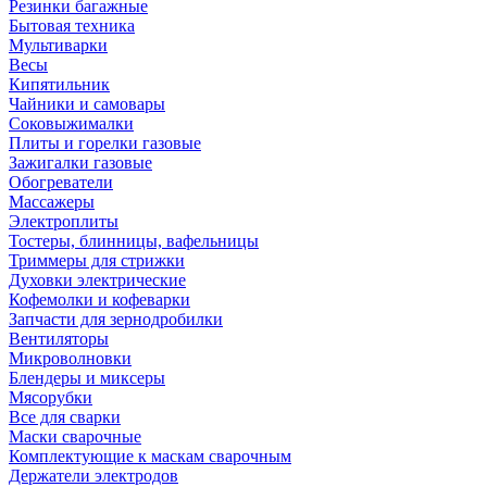
Резинки багажные
Бытовая техника
Мультиварки
Весы
Кипятильник
Чайники и самовары
Соковыжималки
Плиты и горелки газовые
Зажигалки газовые
Обогреватели
Массажеры
Электроплиты
Тостеры, блинницы, вафельницы
Триммеры для стрижки
Духовки электрические
Кофемолки и кофеварки
Запчасти для зернодробилки
Вентиляторы
Микроволновки
Блендеры и миксеры
Мясорубки
Все для сварки
Маски сварочные
Комплектующие к маскам сварочным
Держатели электродов