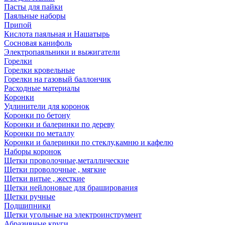
Пасты для пайки
Паяльные наборы
Припой
Кислота паяльная и Нашатырь
Сосновая канифоль
Электропаяльники и выжигатели
Горелки
Горелки кровельные
Горелки на газовый баллончик
Расходные материалы
Коронки
Удлинители для коронок
Коронки по бетону
Коронки и балеринки по дереву
Коронки по металлу
Коронки и балеринки по стеклу,камню и кафелю
Наборы коронок
Щетки проволочные,металлические
Щетки проволочные , мягкие
Щетки витые , жесткие
Щетки нейлоновые для браширования
Щетки ручные
Подшипники
Щетки угольные на электроинструмент
Абразивные круги