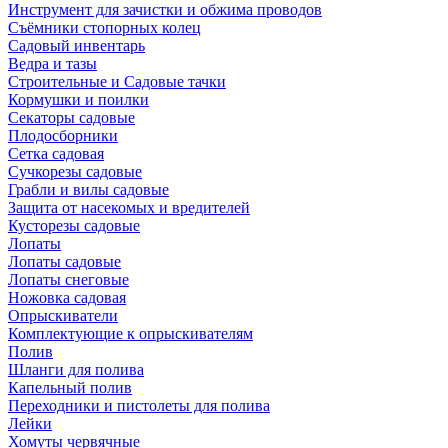
Инструмент для зачистки и обжима проводов
Съёмники стопорных колец
Садовый инвентарь
Ведра и тазы
Строительные и Садовые тачки
Кормушки и поилки
Секаторы садовые
Плодосборники
Сетка садовая
Сучкорезы садовые
Грабли и вилы садовые
Защита от насекомых и вредителей
Кусторезы садовые
Лопаты
Лопаты садовые
Лопаты снеговые
Ножовка садовая
Опрыскиватели
Комплектующие к опрыскивателям
Полив
Шланги для полива
Капельный полив
Переходники и пистолеты для полива
Лейки
Хомуты червячные