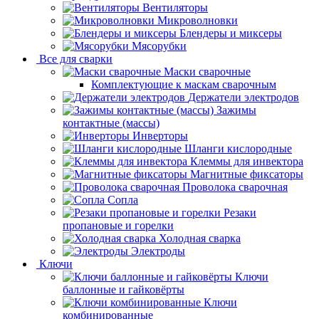
Вентиляторы
Микроволновки
Блендеры и миксеры
Мясорубки
Все для сварки
Маски сварочные
Комплектующие к маскам сварочным
Держатели электродов
Зажимы
контактные (массы)
Инверторы
Шланги кислородные
Клеммы для инвектора
Магнитные фиксаторы
Проволока сварочная
Сопла
Резаки
пропановые и горелки
Холодная сварка
Электроды
Ключи
Ключи
баллонные и гайковёрты
Ключи
комбинированные