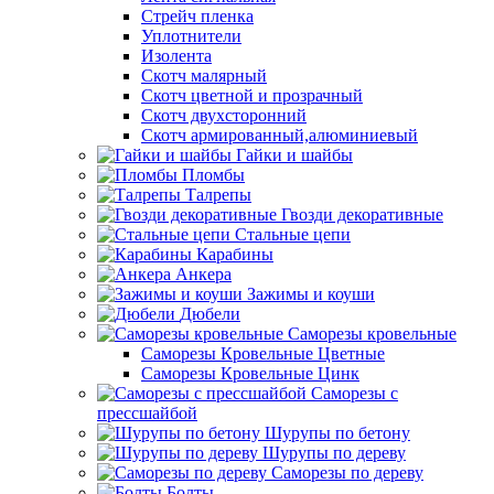
Стрейч пленка
Уплотнители
Изолента
Скотч малярный
Скотч цветной и прозрачный
Скотч двухсторонний
Скотч армированный,алюминиевый
Гайки и шайбы
Пломбы
Талрепы
Гвозди декоративные
Стальные цепи
Карабины
Анкера
Зажимы и коуши
Дюбели
Саморезы кровельные
Саморезы Кровельные Цветные
Саморезы Кровельные Цинк
Саморезы с
прессшайбой
Шурупы по бетону
Шурупы по дереву
Саморезы по дереву
Болты