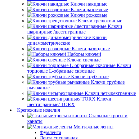
Ключи накидные
Ключи разрезные
Ключи рожковые
Ключи трещоточные
Ключи
шарнирные /шестигранные
Ключи
динамометрические
Ключи разводные
Наборы ключей
Ключи свечные
Ключи
торцовые L-образные сквозные
Ключи трубчатые
Ключи трубные
рычажные
Ключи четырехгранные
Ключи
шестигранные/ TORX
Крепежные изделия
Стальные тросы и
канаты
Монтажные ленты
Фумлента
Лента сигнальная