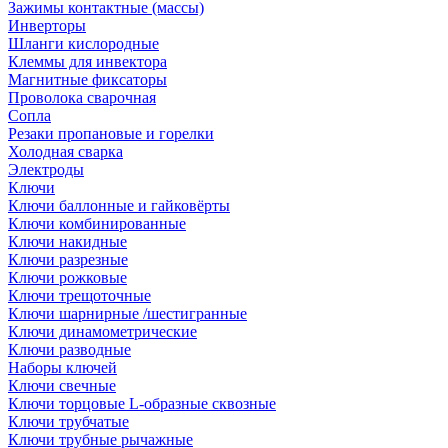
Зажимы контактные (массы)
Инверторы
Шланги кислородные
Клеммы для инвектора
Магнитные фиксаторы
Проволока сварочная
Сопла
Резаки пропановые и горелки
Холодная сварка
Электроды
Ключи
Ключи баллонные и гайковёрты
Ключи комбинированные
Ключи накидные
Ключи разрезные
Ключи рожковые
Ключи трещоточные
Ключи шарнирные /шестигранные
Ключи динамометрические
Ключи разводные
Наборы ключей
Ключи свечные
Ключи торцовые L-образные сквозные
Ключи трубчатые
Ключи трубные рычажные