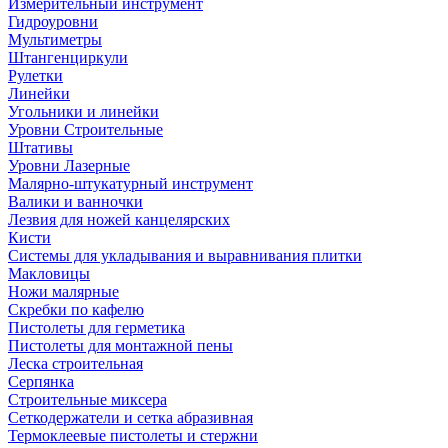
Измерительный инструмент
Гидроуровни
Мультиметры
Штангенциркули
Рулетки
Линейки
Угольники и линейки
Уровни Строительные
Штативы
Уровни Лазерные
Малярно-штукатурный инструмент
Валики и ванночки
Лезвия для ножей канцелярских
Кисти
Системы для укладывания и выравнивания плитки
Макловицы
Ножи малярные
Скребки по кафелю
Пистолеты для герметика
Пистолеты для монтажной пены
Леска строительная
Серпянка
Строительные миксера
Сеткодержатели и сетка абразивная
Термоклеевые пистолеты и стержни