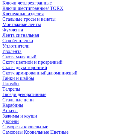
Ключи четырехгранные
Ключи шестигранные/ TORX
Крепежные изделия
Стальные тросы и канаты
Монтажные ленты
Фумлента
Лента сигнальная
Стрейч пленка
Уплотнители
Изолента
Скотч малярный
Скотч цветной и прозрачный
Скотч двухсторонний
Скотч армированный,алюминиевый
Гайки и шайбы
Пломбы
Талрепы
Гвозди декоративные
Стальные цепи
Карабины
Анкера
Зажимы и коуши
Дюбели
Саморезы кровельные
Саморезы Кровельные Цветные