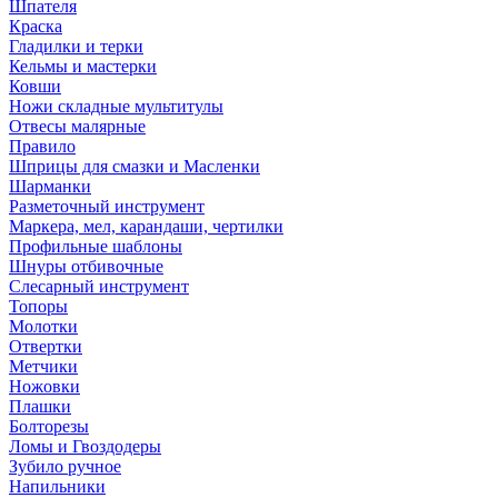
Шпателя
Краска
Гладилки и терки
Кельмы и мастерки
Ковши
Ножи складные мультитулы
Отвесы малярные
Правило
Шприцы для смазки и Масленки
Шарманки
Разметочный инструмент
Маркера, мел, карандаши, чертилки
Профильные шаблоны
Шнуры отбивочные
Слесарный инструмент
Топоры
Молотки
Отвертки
Метчики
Ножовки
Плашки
Болторезы
Ломы и Гвоздодеры
Зубило ручное
Напильники