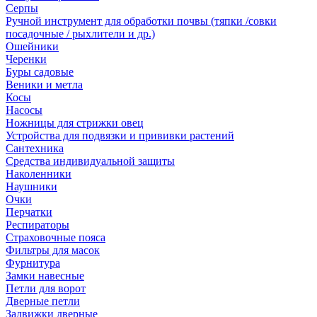
Серпы
Ручной инструмент для обработки почвы (тяпки /совки
посадочные / рыхлители и др.)
Ошейники
Черенки
Буры садовые
Веники и метла
Косы
Насосы
Ножницы для стрижки овец
Устройства для подвязки и прививки растений
Сантехника
Средства индивидуальной защиты
Наколенники
Наушники
Очки
Перчатки
Респираторы
Страховочные пояса
Фильтры для масок
Фурнитура
Замки навесные
Петли для ворот
Дверные петли
Задвижки дверные