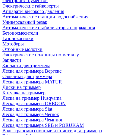
электроинструментов
Электрические гайковерты
Аппараты высокого давления
Автоматические станции водоснабжения
Универсальный резак
Автоматические стабилизаторы напряжения
Бетоносмесители
Газонокосилки
Мотобуры
Отбойные молотки
Электрические ножницы по металлу
Запчасти
Запчасти для триммера
Леска для триммера Вертекс
Сальники для триммера
Леска для триммера MATUR
Диски на триммер
Катушка на триммер
Леска на триммер Husqvarna
Леска для триммера OREGON
Леска для триммера Siat
Леска для триммера Чеглок
Леска для триммера Чемпион
Леска для триммера SEB и PORUKAM
Валы трансмиссионные и штанги для триммера