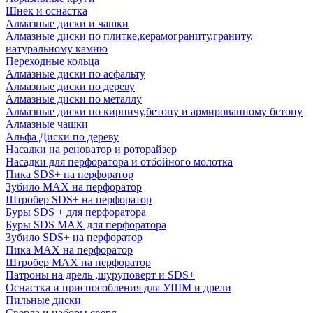
Шнек и оснастка
Алмазные диски и чашки
Алмазные диски по плитке,керамограниту,граниту,
натуральному камню
Переходные кольца
Алмазные диски по асфальту
Алмазные диски по дереву
Алмазные диски по металлу
Алмазные диски по кирпичу,бетону и армированному бетону
Алмазные чашки
Альфа Диски по дереву
Насадки на реноватор и роторайзер
Насадки для перфоратора и отбойного молотка
Пика SDS+ на перфоратор
Зубило MAX на перфоратор
Штробер SDS+ на перфоратор
Буры SDS + для перфоратора
Буры SDS MAX для перфоратора
Зубило SDS+ на перфоратор
Пика MAX на перфоратор
Штробер MAX на перфоратор
Патроны на дрель ,шуруповерт и SDS+
Оснастка и приспособления для УШМ и дрели
Пильные диски
Сверла и наборы сверл