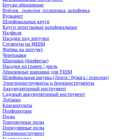
Бруски абразивные
Войлок , поролон, полировка, шлифовка
Вулканит
Шлифовальные круги
Круги лепестковые шлифовальные
Надфиля
Насадки под липучки
Сегменты на МШМ
Фибры на липучку
Черепашки
Шарошки (борфрезы)
Насадки на гравер / дрель
Абразивные шарошки для УШМ
Шлифовальная шкурка (Лента / бумага / поролон)
Электроинструменты и бензоинструменты
Аккумуляторный инструмент
Садовый аккумуляторный инструмент
Лобзики
Краскопульты
Перфораторы
Пилы
Торцовочные пилы
Циркулярные пилы
Пневмоинструмент
Быстросъемы