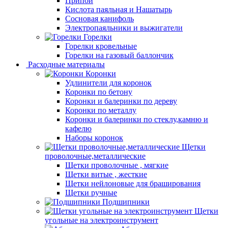
Припой
Кислота паяльная и Нашатырь
Сосновая канифоль
Электропаяльники и выжигатели
Горелки
Горелки кровельные
Горелки на газовый баллончик
Расходные материалы
Коронки
Удлинители для коронок
Коронки по бетону
Коронки и балеринки по дереву
Коронки по металлу
Коронки и балеринки по стеклу,камню и
кафелю
Наборы коронок
Щетки
проволочные,металлические
Щетки проволочные , мягкие
Щетки витые , жесткие
Щетки нейлоновые для браширования
Щетки ручные
Подшипники
Щетки
угольные на электроинструмент