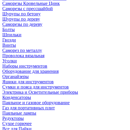
Саморезы Кровельные Цинк
Саморезы с прессшайбой
Шурупы по бетону
Шурупы по дереву
Саморезы по дереву
Болты
Шпильки
Гвозди
Винты
Саморез по металлу
Проволока вязальная
Уголки
Наборы инструментов
Оборудование для хранения
Органайзеры
Ящики для инструментов
Сумки и пояса для инструментов
Электрика и Осветительные приборы
Конденсаторы
Паяльное и газовое оборудование
Газ для портативных плит
Паяльные лампы
Редукторы
Сухое горючее
Все для Пайки