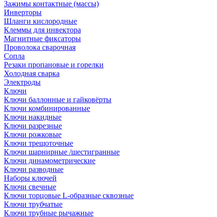
Зажимы контактные (массы)
Инверторы
Шланги кислородные
Клеммы для инвектора
Магнитные фиксаторы
Проволока сварочная
Сопла
Резаки пропановые и горелки
Холодная сварка
Электроды
Ключи
Ключи баллонные и гайковёрты
Ключи комбинированные
Ключи накидные
Ключи разрезные
Ключи рожковые
Ключи трещоточные
Ключи шарнирные /шестигранные
Ключи динамометрические
Ключи разводные
Наборы ключей
Ключи свечные
Ключи торцовые L-образные сквозные
Ключи трубчатые
Ключи трубные рычажные