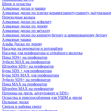
Шнек и оснастка
Алмазные диски и чашки
Алмазные диски по плитке,керамограниту,граниту, натуральн
Переходные кольца
Алмазные диски по асфальту
Алмазные диски по дереву
Алмазные диски по металлу
Алмазные диски по кирпичу,бетону и армированному бетону
Алмазные чашки
Альфа Диски по дереву
Насадки на реноватор и роторайзер
Насадки для перфоратора и отбойного молотка
Пика SDS+ на перфоратор
Зубило MAX на перфоратор
Штробер SDS+ на перфоратор
Буры SDS + для перфоратора
Буры SDS MAX для перфоратора
Зубило SDS+ на перфоратор
Пика MAX на перфоратор
Штробер MAX на перфоратор
Патроны на дрель ,шуруповерт и SDS+
Оснастка и приспособления для УШМ и дрели
Пильные диски
Сверла и наборы сверл
Зенкеры / сверла под конфирмат