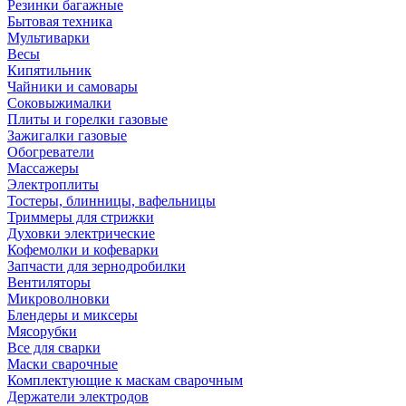
Резинки багажные
Бытовая техника
Мультиварки
Весы
Кипятильник
Чайники и самовары
Соковыжималки
Плиты и горелки газовые
Зажигалки газовые
Обогреватели
Массажеры
Электроплиты
Тостеры, блинницы, вафельницы
Триммеры для стрижки
Духовки электрические
Кофемолки и кофеварки
Запчасти для зернодробилки
Вентиляторы
Микроволновки
Блендеры и миксеры
Мясорубки
Все для сварки
Маски сварочные
Комплектующие к маскам сварочным
Держатели электродов