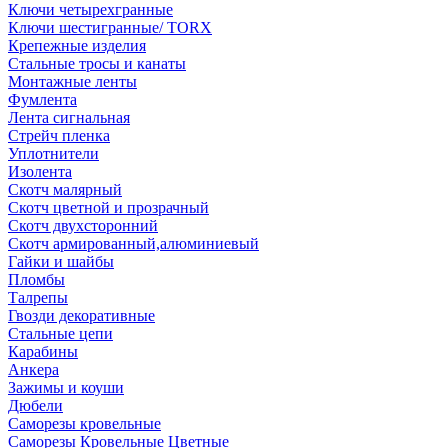
Ключи четырехгранные
Ключи шестигранные/ TORX
Крепежные изделия
Стальные тросы и канаты
Монтажные ленты
Фумлента
Лента сигнальная
Стрейч пленка
Уплотнители
Изолента
Скотч малярный
Скотч цветной и прозрачный
Скотч двухсторонний
Скотч армированный,алюминиевый
Гайки и шайбы
Пломбы
Талрепы
Гвозди декоративные
Стальные цепи
Карабины
Анкера
Зажимы и коуши
Дюбели
Саморезы кровельные
Саморезы Кровельные Цветные