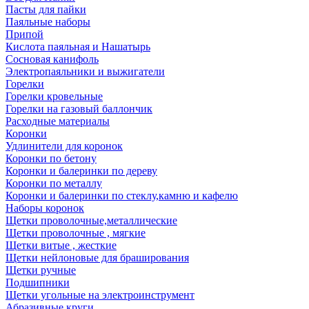
Пасты для пайки
Паяльные наборы
Припой
Кислота паяльная и Нашатырь
Сосновая канифоль
Электропаяльники и выжигатели
Горелки
Горелки кровельные
Горелки на газовый баллончик
Расходные материалы
Коронки
Удлинители для коронок
Коронки по бетону
Коронки и балеринки по дереву
Коронки по металлу
Коронки и балеринки по стеклу,камню и кафелю
Наборы коронок
Щетки проволочные,металлические
Щетки проволочные , мягкие
Щетки витые , жесткие
Щетки нейлоновые для браширования
Щетки ручные
Подшипники
Щетки угольные на электроинструмент
Абразивные круги