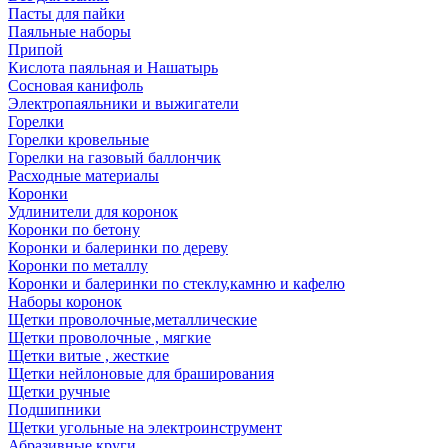
Пасты для пайки
Паяльные наборы
Припой
Кислота паяльная и Нашатырь
Сосновая канифоль
Электропаяльники и выжигатели
Горелки
Горелки кровельные
Горелки на газовый баллончик
Расходные материалы
Коронки
Удлинители для коронок
Коронки по бетону
Коронки и балеринки по дереву
Коронки по металлу
Коронки и балеринки по стеклу,камню и кафелю
Наборы коронок
Щетки проволочные,металлические
Щетки проволочные , мягкие
Щетки витые , жесткие
Щетки нейлоновые для браширования
Щетки ручные
Подшипники
Щетки угольные на электроинструмент
Абразивные круги