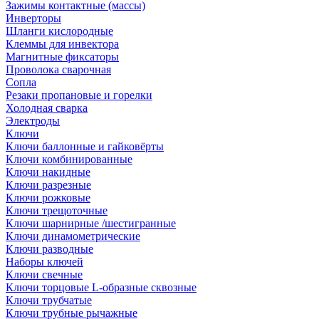
Зажимы контактные (массы)
Инверторы
Шланги кислородные
Клеммы для инвектора
Магнитные фиксаторы
Проволока сварочная
Сопла
Резаки пропановые и горелки
Холодная сварка
Электроды
Ключи
Ключи баллонные и гайковёрты
Ключи комбинированные
Ключи накидные
Ключи разрезные
Ключи рожковые
Ключи трещоточные
Ключи шарнирные /шестигранные
Ключи динамометрические
Ключи разводные
Наборы ключей
Ключи свечные
Ключи торцовые L-образные сквозные
Ключи трубчатые
Ключи трубные рычажные