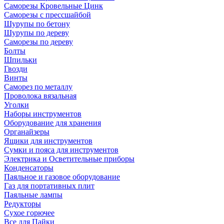
Саморезы Кровельные Цинк
Саморезы с прессшайбой
Шурупы по бетону
Шурупы по дереву
Саморезы по дереву
Болты
Шпильки
Гвозди
Винты
Саморез по металлу
Проволока вязальная
Уголки
Наборы инструментов
Оборудование для хранения
Органайзеры
Ящики для инструментов
Сумки и пояса для инструментов
Электрика и Осветительные приборы
Конденсаторы
Паяльное и газовое оборудование
Газ для портативных плит
Паяльные лампы
Редукторы
Сухое горючее
Все для Пайки