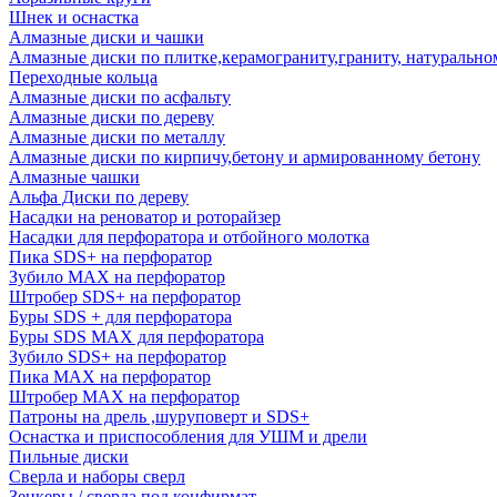
Шнек и оснастка
Алмазные диски и чашки
Алмазные диски по плитке,керамограниту,граниту, натуральн
Переходные кольца
Алмазные диски по асфальту
Алмазные диски по дереву
Алмазные диски по металлу
Алмазные диски по кирпичу,бетону и армированному бетону
Алмазные чашки
Альфа Диски по дереву
Насадки на реноватор и роторайзер
Насадки для перфоратора и отбойного молотка
Пика SDS+ на перфоратор
Зубило MAX на перфоратор
Штробер SDS+ на перфоратор
Буры SDS + для перфоратора
Буры SDS MAX для перфоратора
Зубило SDS+ на перфоратор
Пика MAX на перфоратор
Штробер MAX на перфоратор
Патроны на дрель ,шуруповерт и SDS+
Оснастка и приспособления для УШМ и дрели
Пильные диски
Сверла и наборы сверл
Зенкеры / сверла под конфирмат