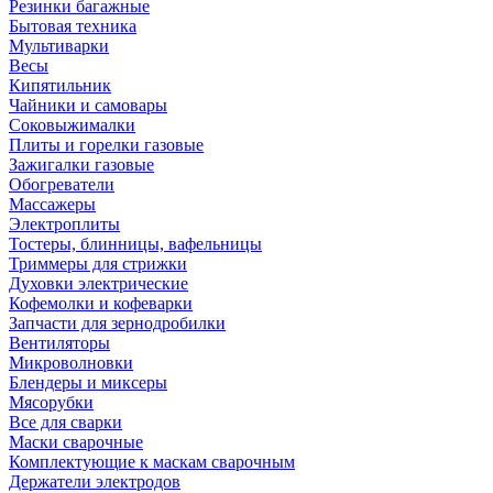
Резинки багажные
Бытовая техника
Мультиварки
Весы
Кипятильник
Чайники и самовары
Соковыжималки
Плиты и горелки газовые
Зажигалки газовые
Обогреватели
Массажеры
Электроплиты
Тостеры, блинницы, вафельницы
Триммеры для стрижки
Духовки электрические
Кофемолки и кофеварки
Запчасти для зернодробилки
Вентиляторы
Микроволновки
Блендеры и миксеры
Мясорубки
Все для сварки
Маски сварочные
Комплектующие к маскам сварочным
Держатели электродов