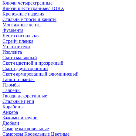
Ключи четырехгранные
Ключи шестигранные/ TORX
Крепежные изделия
Стальные тросы и канаты
Монтажные ленты
Фумлента
Лента сигнальная
Стрейч пленка
Уплотнители
Изолента
Скотч малярный
Скотч цветной и прозрачный
Скотч двухсторонний
Скотч армированный,алюминиевый
Гайки и шайбы
Пломбы
Талрепы
Гвозди декоративные
Стальные цепи
Карабины
Анкера
Зажимы и коуши
Дюбели
Саморезы кровельные
Саморезы Кровельные Цветные