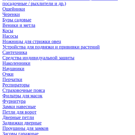
посадочные / рыхлители и др.)
Ошейники
Черенки
Буры садовые
Веники и метла
Косы
Насосы
Ножницы для стрижки овец
Устройства для подвязки и прививки растений
Сантехника
Средства индивидуальной защиты
Наколенники
Наушники
Очки
Перчатки
Респираторы
Страховочные пояса
Фильтры для масок
Фурнитура
Замки навесные
Петли для ворот
Дверные петли
Задвижки дверные
Проушины для замков
Засовы гаражные