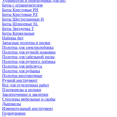
Удлинители и переходники для бит
Биты с ограничителем
Биты Крестовые PH
Биты Крестовые PZ
Биты Шестигранные H
Биты Шлицевые SL
Биты Звездочка T
Биты Кровельные
Наборы бит
Запасные полотна и пилки
Полотна для электролобзика
Полотна для ручной ножовки
Полотна для сабельной пилы
Полотна для ручного лобзика
Полотна для рейсмуса
Полотна для рубанка
Полотна рихтовочные
Ручной инструмент
Все для отделочных работ
Плиткорезы и ролики
Заклепочники и заклепки
Степлеры мебельные и скобы
Дыроколы
Измерительный инструмент
Гидроуровни