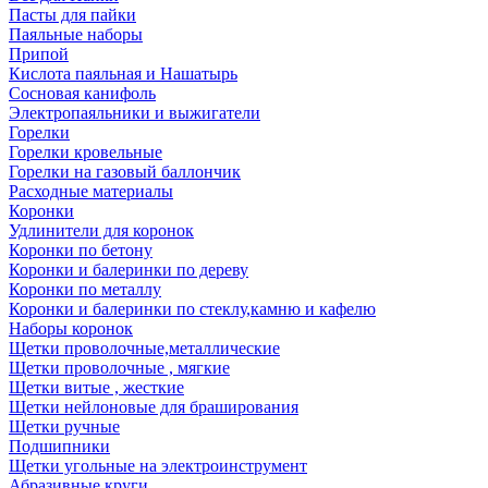
Пасты для пайки
Паяльные наборы
Припой
Кислота паяльная и Нашатырь
Сосновая канифоль
Электропаяльники и выжигатели
Горелки
Горелки кровельные
Горелки на газовый баллончик
Расходные материалы
Коронки
Удлинители для коронок
Коронки по бетону
Коронки и балеринки по дереву
Коронки по металлу
Коронки и балеринки по стеклу,камню и кафелю
Наборы коронок
Щетки проволочные,металлические
Щетки проволочные , мягкие
Щетки витые , жесткие
Щетки нейлоновые для браширования
Щетки ручные
Подшипники
Щетки угольные на электроинструмент
Абразивные круги