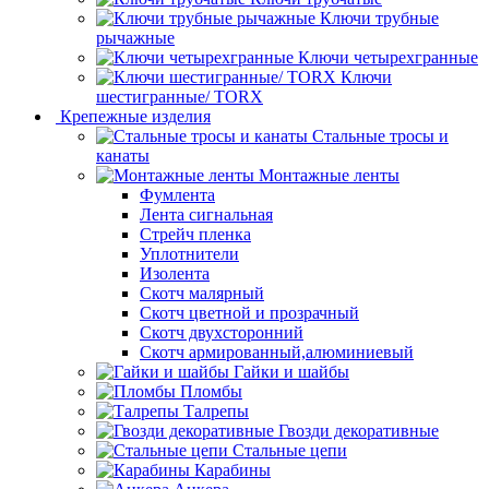
Ключи трубные
рычажные
Ключи четырехгранные
Ключи
шестигранные/ TORX
Крепежные изделия
Стальные тросы и
канаты
Монтажные ленты
Фумлента
Лента сигнальная
Стрейч пленка
Уплотнители
Изолента
Скотч малярный
Скотч цветной и прозрачный
Скотч двухсторонний
Скотч армированный,алюминиевый
Гайки и шайбы
Пломбы
Талрепы
Гвозди декоративные
Стальные цепи
Карабины