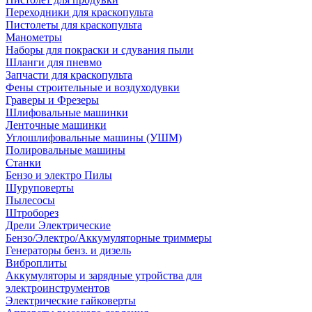
Переходники для краскопульта
Пистолеты для краскопульта
Манометры
Наборы для покраски и сдувания пыли
Шланги для пневмо
Запчасти для краскопульта
Фены строительные и воздуходувки
Граверы и Фрезеры
Шлифовальные машинки
Ленточные машинки
Углошлифовальные машины (УШМ)
Полировальные машины
Станки
Бензо и электро Пилы
Шуруповерты
Пылесосы
Штроборез
Дрели Электрические
Бензо/Электро/Аккумуляторные триммеры
Генераторы бенз. и дизель
Виброплиты
Аккумуляторы и зарядные утройства для
электроинструментов
Электрические гайковерты