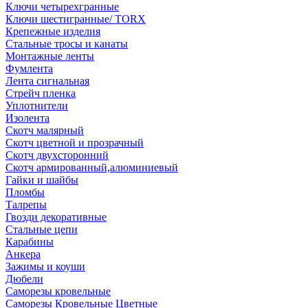
Ключи четырехгранные
Ключи шестигранные/ TORX
Крепежные изделия
Стальные тросы и канаты
Монтажные ленты
Фумлента
Лента сигнальная
Стрейч пленка
Уплотнители
Изолента
Скотч малярный
Скотч цветной и прозрачный
Скотч двухсторонний
Скотч армированный,алюминиевый
Гайки и шайбы
Пломбы
Талрепы
Гвозди декоративные
Стальные цепи
Карабины
Анкера
Зажимы и коуши
Дюбели
Саморезы кровельные
Саморезы Кровельные Цветные