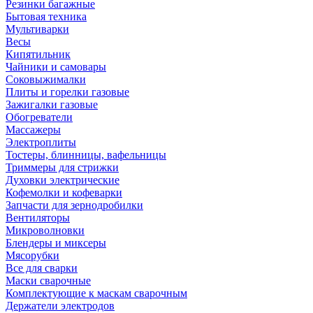
Резинки багажные
Бытовая техника
Мультиварки
Весы
Кипятильник
Чайники и самовары
Соковыжималки
Плиты и горелки газовые
Зажигалки газовые
Обогреватели
Массажеры
Электроплиты
Тостеры, блинницы, вафельницы
Триммеры для стрижки
Духовки электрические
Кофемолки и кофеварки
Запчасти для зернодробилки
Вентиляторы
Микроволновки
Блендеры и миксеры
Мясорубки
Все для сварки
Маски сварочные
Комплектующие к маскам сварочным
Держатели электродов