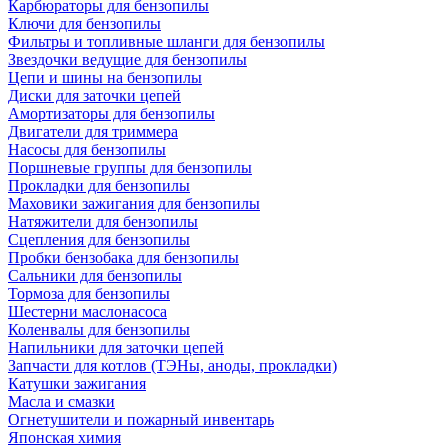
Карбюраторы для бензопилы
Ключи для бензопилы
Фильтры и топливные шланги для бензопилы
Звездочки ведущие для бензопилы
Цепи и шины на бензопилы
Диски для заточки цепей
Амортизаторы для бензопилы
Двигатели для триммера
Насосы для бензопилы
Поршневые группы для бензопилы
Прокладки для бензопилы
Маховики зажигания для бензопилы
Натяжители для бензопилы
Сцепления для бензопилы
Пробки бензобака для бензопилы
Сальники для бензопилы
Тормоза для бензопилы
Шестерни маслонасоса
Коленвалы для бензопилы
Напильники для заточки цепей
Запчасти для котлов (ТЭНы, аноды, прокладки)
Катушки зажигания
Масла и смазки
Огнетушители и пожарный инвентарь
Японская химия