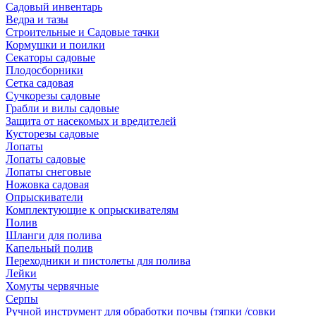
Садовый инвентарь
Ведра и тазы
Строительные и Садовые тачки
Кормушки и поилки
Секаторы садовые
Плодосборники
Сетка садовая
Сучкорезы садовые
Грабли и вилы садовые
Защита от насекомых и вредителей
Кусторезы садовые
Лопаты
Лопаты садовые
Лопаты снеговые
Ножовка садовая
Опрыскиватели
Комплектующие к опрыскивателям
Полив
Шланги для полива
Капельный полив
Переходники и пистолеты для полива
Лейки
Хомуты червячные
Серпы
Ручной инструмент для обработки почвы (тяпки /совки