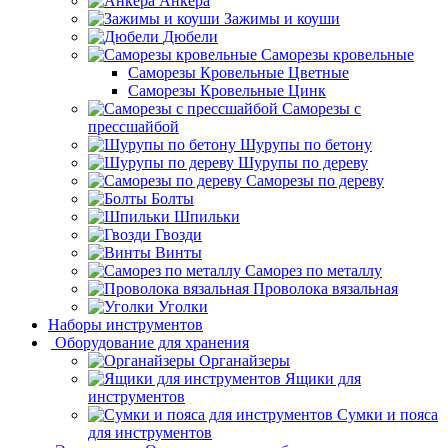
Анкера
Зажимы и коуши
Дюбели
Саморезы кровельные
Саморезы Кровельные Цветные
Саморезы Кровельные Цинк
Саморезы с
прессшайбой
Шурупы по бетону
Шурупы по дереву
Саморезы по дереву
Болты
Шпильки
Гвозди
Винты
Саморез по металлу
Проволока вязальная
Уголки
Наборы инструментов
Оборудование для хранения
Органайзеры
Ящики для
инструментов
Сумки и пояса
для инструментов