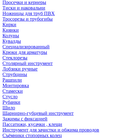
Просечки и кернеры
Тиски и наковальни
Ножницы для труб ПВХ
Тросорезы и трубогибы
Кирки
Киянки
Колуны
Кувалды
Специализированный
Крюки для арматуры
Стеклорезы
Столярный инструмент
Лобзики ручные
Струбцины
Рашпили
Монтировка
Стамески
Стусло
Рубанки
Шило
Шарнирно-губцевый инструмент
Зажимы с фиксацией
Пассатижи, кусачки , клещи
Инструмент для зачистки и обжима проводов
Съёмники стопорных колец