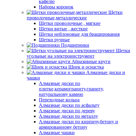
кафелю
Наборы коронок
Щетки
проволочные,металлические
Щетки проволочные , мягкие
Щетки витые , жесткие
Щетки нейлоновые для браширования
Щетки ручные
Подшипники
Щетки
угольные на электроинструмент
Абразивные круги
Шнек и оснастка
Алмазные диски и
чашки
Алмазные диски по
плитке,керамограниту,граниту,
натуральному камню
Переходные кольца
Алмазные диски по асфальту
Алмазные диски по дереву
Алмазные диски по металлу
Алмазные диски по кирпичу,бетону и
армированному бетону
Алмазные чашки