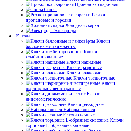
Проволока сварочная
Сопла
Резаки
пропановые и горелки
Холодная сварка
Электроды
Ключи
Ключи
баллонные и гайковёрты
Ключи
комбинированные
Ключи накидные
Ключи разрезные
Ключи рожковые
Ключи трещоточные
Ключи
шарнирные /шестигранные
Ключи
динамометрические
Ключи разводные
Наборы ключей
Ключи свечные
Ключи
торцовые L-образные сквозные
Ключи трубчатые