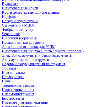
Вулканит
Шлифовальные круги
Круги лепестковые шлифовальные
Надфиля
Насадки под липучки
Сегменты на МШМ
Фибры на липучку
Черепашки
Шарошки (борфрезы)
Насадки на гравер / дрель
Абразивные шарошки для УШМ
Шлифовальная шкурка (Лента / бумага / поролон)
Электроинструменты и бензоинструменты
Аккумуляторный инструмент
Садовый аккумуляторный инструмент
Лобзики
Краскопульты
Перфораторы
Пилы
Торцовочные пилы
Циркулярные пилы
Пневмоинструмент
Быстросъемы
Пистолет для подкачки шин
Пистолет для продувки