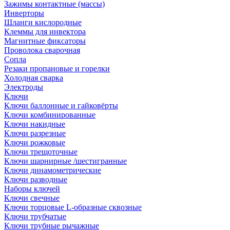
Зажимы контактные (массы)
Инверторы
Шланги кислородные
Клеммы для инвектора
Магнитные фиксаторы
Проволока сварочная
Сопла
Резаки пропановые и горелки
Холодная сварка
Электроды
Ключи
Ключи баллонные и гайковёрты
Ключи комбинированные
Ключи накидные
Ключи разрезные
Ключи рожковые
Ключи трещоточные
Ключи шарнирные /шестигранные
Ключи динамометрические
Ключи разводные
Наборы ключей
Ключи свечные
Ключи торцовые L-образные сквозные
Ключи трубчатые
Ключи трубные рычажные