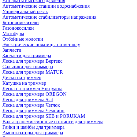
Аппараты высокого давления
Автоматические станции водоснабжения
Универсальный резак
Автоматические стабилизаторы напряжения
Бетоносмесители
Газонокосилки
Мотобуры
Отбойные молотки
Электрические ножницы по металлу
Запчасти
Запчасти для триммера
Леска для триммера Вертекс
Сальники для триммера
Леска для триммера MATUR
Диски на триммер
Катушка на триммер
Леска на триммер Husqvarna
Леска для триммера OREGON
Леска для триммера Siat
Леска для триммера Чеглок
Леска для триммера Чемпион
Леска для триммера SEB и PORUKAM
Валы трансмиссионные и штанги для триммера
Гайки и шайбы для триммера
Амортизаторы для триммера