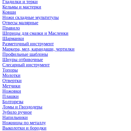
Гладилки и терки
Кельмы и мастерки
Ковши
Ножи складные мультитулы
Отвесы малярные
Правило
Шприцы для смазки и Масленки
Шарманки
Разметочный инструмент
Маркера, мел, карандаши, чертилки
Профильные шаблоны
Шнуры отбивочные
Слесарный инструмент
Топоры
Молотки
Отвертки
Метчики
Ножовки
Плашки
Болторезы
Ломы и Гвоздодеры
Зубило ручное
Напильники
Ножницы по металлу
Выколотки и бородки