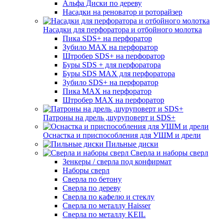
Альфа Диски по дереву
Насадки на реноватор и роторайзер
Насадки для перфоратора и отбойного молотка
Пика SDS+ на перфоратор
Зубило MAX на перфоратор
Штробер SDS+ на перфоратор
Буры SDS + для перфоратора
Буры SDS MAX для перфоратора
Зубило SDS+ на перфоратор
Пика MAX на перфоратор
Штробер MAX на перфоратор
Патроны на дрель ,шуруповерт и SDS+
Оснастка и приспособления для УШМ и дрели
Пильные диски
Сверла и наборы сверл
Зенкеры / сверла под конфирмат
Наборы сверл
Сверла по бетону
Сверла по дереву
Сверла по кафелю и стеклу
Сверла по металлу Haisser
Сверла по металлу KEIL