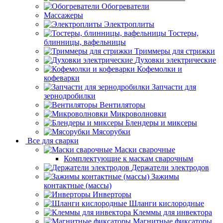
Обогреватели
Массажеры
Электроплиты
Тостеры,
блинницы, вафельницы
Триммеры для стрижки
Духовки электрические
Кофемолки и
кофеварки
Запчасти для
зернодробилки
Вентиляторы
Микроволновки
Блендеры и миксеры
Мясорубки
Все для сварки
Маски сварочные
Комплектующие к маскам сварочным
Держатели электродов
Зажимы
контактные (массы)
Инверторы
Шланги кислородные
Клеммы для инвектора
Магнитные фиксаторы