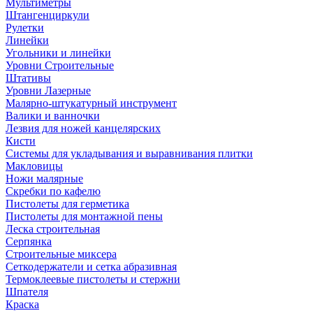
Мультиметры
Штангенциркули
Рулетки
Линейки
Угольники и линейки
Уровни Строительные
Штативы
Уровни Лазерные
Малярно-штукатурный инструмент
Валики и ванночки
Лезвия для ножей канцелярских
Кисти
Системы для укладывания и выравнивания плитки
Макловицы
Ножи малярные
Скребки по кафелю
Пистолеты для герметика
Пистолеты для монтажной пены
Леска строительная
Серпянка
Строительные миксера
Сеткодержатели и сетка абразивная
Термоклеевые пистолеты и стержни
Шпателя
Краска