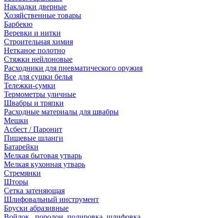
Накладки дверные
Хозяйственные товары
Барбекю
Веревки и нитки
Строительная химия
Нетканое полотно
Стяжки нейлоновые
Расходники для пневматического оружия
Все для сушки белья
Тележки-сумки
Термометры уличные
Швабры и тряпки
Расходные материалы для швабры
Мешки
Асбест / Паронит
Пищевые шланги
Батарейки
Мелкая бытовая утварь
Мелкая кухонная утварь
Стремянки
Шторы
Сетка затеняющая
Шлифовальный инструмент
Бруски абразивные
Войлок , поролон, полировка, шлифовка