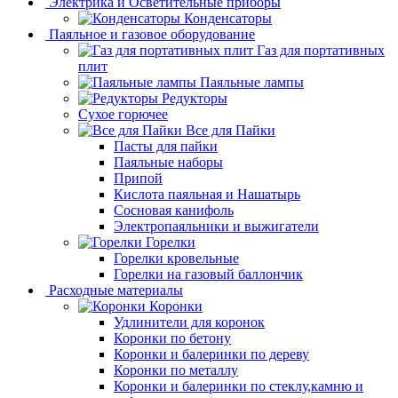
Электрика и Осветительные приборы
Конденсаторы
Паяльное и газовое оборудование
Газ для портативных
плит
Паяльные лампы
Редукторы
Сухое горючее
Все для Пайки
Пасты для пайки
Паяльные наборы
Припой
Кислота паяльная и Нашатырь
Сосновая канифоль
Электропаяльники и выжигатели
Горелки
Горелки кровельные
Горелки на газовый баллончик
Расходные материалы
Коронки
Удлинители для коронок
Коронки по бетону
Коронки и балеринки по дереву
Коронки по металлу
Коронки и балеринки по стеклу,камню и