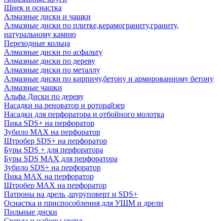
Шнек и оснастка
Алмазные диски и чашки
Алмазные диски по плитке,керамограниту,граниту,
натуральному камню
Переходные кольца
Алмазные диски по асфальту
Алмазные диски по дереву
Алмазные диски по металлу
Алмазные диски по кирпичу,бетону и армированному бетону
Алмазные чашки
Альфа Диски по дереву
Насадки на реноватор и роторайзер
Насадки для перфоратора и отбойного молотка
Пика SDS+ на перфоратор
Зубило MAX на перфоратор
Штробер SDS+ на перфоратор
Буры SDS + для перфоратора
Буры SDS MAX для перфоратора
Зубило SDS+ на перфоратор
Пика MAX на перфоратор
Штробер MAX на перфоратор
Патроны на дрель ,шуруповерт и SDS+
Оснастка и приспособления для УШМ и дрели
Пильные диски
Сверла и наборы сверл