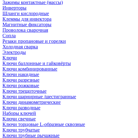
Зажимы контактные (массы)
Инверторы
Шланги кислородные
Клеммы для инвектора
Магнитные фиксаторы
Проволока сварочная
Сопла
Резаки пропановые и горелки
Холодная сварка
Электроды
Ключи
Ключи баллонные и гайковёрты
Ключи комбинированные
Ключи накидные
Ключи разрезные
Ключи рожковые
Ключи трещоточные
Ключи шарнирные /шестигранные
Ключи динамометрические
Ключи разводные
Наборы ключей
Ключи свечные
Ключи торцовые L-образные сквозные
Ключи трубчатые
Ключи трубные рычажные