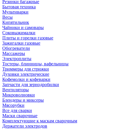
Резинки багажные
Бытовая техника
Мультиварки
Весы
Кипятильник
Чайники и самовары
Соковыжималки
Плиты и горелки газовые
Зажигалки газовые
Обогреватели
Массажеры
Электроплиты
Тостеры, блинницы, вафельницы
Триммеры для стрижки
Духовки электрические
Кофемолки и кофеварки
Запчасти для зернодробилки
Вентиляторы
Микроволновки
Блендеры и миксеры
Мясорубки
Все для сварки
Маски сварочные
Комплектующие к маскам сварочным
Держатели электродов