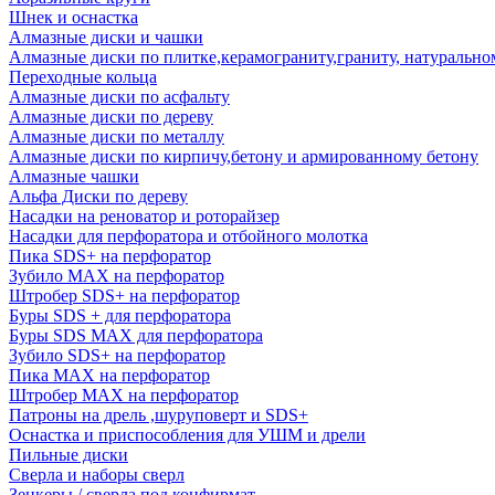
Шнек и оснастка
Алмазные диски и чашки
Алмазные диски по плитке,керамограниту,граниту, натуральн
Переходные кольца
Алмазные диски по асфальту
Алмазные диски по дереву
Алмазные диски по металлу
Алмазные диски по кирпичу,бетону и армированному бетону
Алмазные чашки
Альфа Диски по дереву
Насадки на реноватор и роторайзер
Насадки для перфоратора и отбойного молотка
Пика SDS+ на перфоратор
Зубило MAX на перфоратор
Штробер SDS+ на перфоратор
Буры SDS + для перфоратора
Буры SDS MAX для перфоратора
Зубило SDS+ на перфоратор
Пика MAX на перфоратор
Штробер MAX на перфоратор
Патроны на дрель ,шуруповерт и SDS+
Оснастка и приспособления для УШМ и дрели
Пильные диски
Сверла и наборы сверл
Зенкеры / сверла под конфирмат