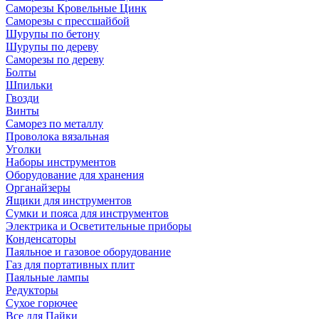
Саморезы Кровельные Цинк
Саморезы с прессшайбой
Шурупы по бетону
Шурупы по дереву
Саморезы по дереву
Болты
Шпильки
Гвозди
Винты
Саморез по металлу
Проволока вязальная
Уголки
Наборы инструментов
Оборудование для хранения
Органайзеры
Ящики для инструментов
Сумки и пояса для инструментов
Электрика и Осветительные приборы
Конденсаторы
Паяльное и газовое оборудование
Газ для портативных плит
Паяльные лампы
Редукторы
Сухое горючее
Все для Пайки