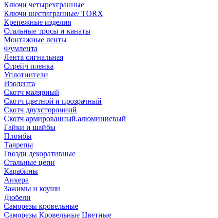
Ключи четырехгранные
Ключи шестигранные/ TORX
Крепежные изделия
Стальные тросы и канаты
Монтажные ленты
Фумлента
Лента сигнальная
Стрейч пленка
Уплотнители
Изолента
Скотч малярный
Скотч цветной и прозрачный
Скотч двухсторонний
Скотч армированный,алюминиевый
Гайки и шайбы
Пломбы
Талрепы
Гвозди декоративные
Стальные цепи
Карабины
Анкера
Зажимы и коуши
Дюбели
Саморезы кровельные
Саморезы Кровельные Цветные