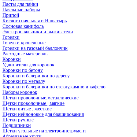
Пасты для пайки
Паяльные наборы
Припой
Кислота паяльная и Нашатырь
Сосновая канифоль
Электропаяльники и выжигатели
Горелки
Горелки кровельные
Горелки на газовый баллончик
Расходные материалы
Коронки
Удлинители для коронок
Коронки по бетону
Коронки и балеринки по дереву
Коронки по металлу
Коронки и балеринки по стеклу,камню и кафелю
Наборы коронок
Щетки проволочные,металлические
Щетки проволочные , мягкие
Щетки витые , жесткие
Щетки нейлоновые для браширования
Щетки ручные
Подшипники
Щетки угольные на электроинструмент
Абразивные круги