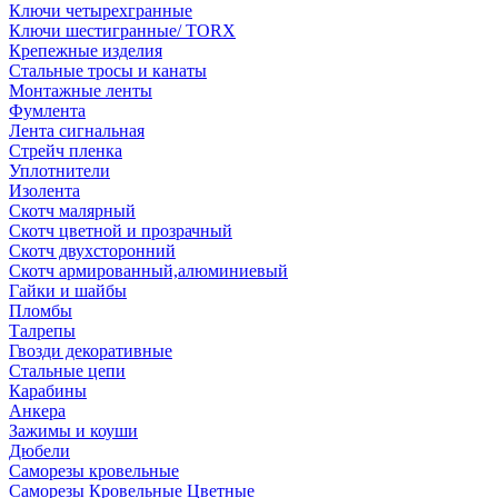
Ключи четырехгранные
Ключи шестигранные/ TORX
Крепежные изделия
Стальные тросы и канаты
Монтажные ленты
Фумлента
Лента сигнальная
Стрейч пленка
Уплотнители
Изолента
Скотч малярный
Скотч цветной и прозрачный
Скотч двухсторонний
Скотч армированный,алюминиевый
Гайки и шайбы
Пломбы
Талрепы
Гвозди декоративные
Стальные цепи
Карабины
Анкера
Зажимы и коуши
Дюбели
Саморезы кровельные
Саморезы Кровельные Цветные