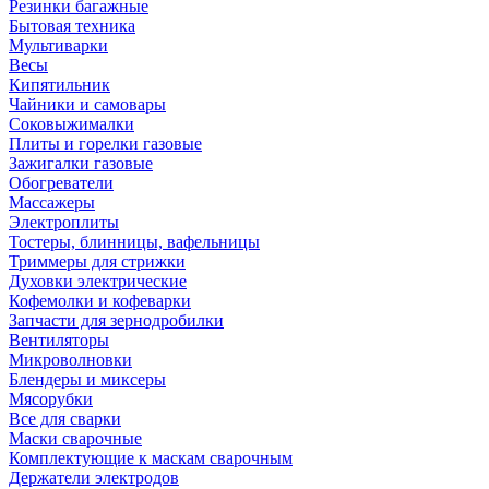
Резинки багажные
Бытовая техника
Мультиварки
Весы
Кипятильник
Чайники и самовары
Соковыжималки
Плиты и горелки газовые
Зажигалки газовые
Обогреватели
Массажеры
Электроплиты
Тостеры, блинницы, вафельницы
Триммеры для стрижки
Духовки электрические
Кофемолки и кофеварки
Запчасти для зернодробилки
Вентиляторы
Микроволновки
Блендеры и миксеры
Мясорубки
Все для сварки
Маски сварочные
Комплектующие к маскам сварочным
Держатели электродов