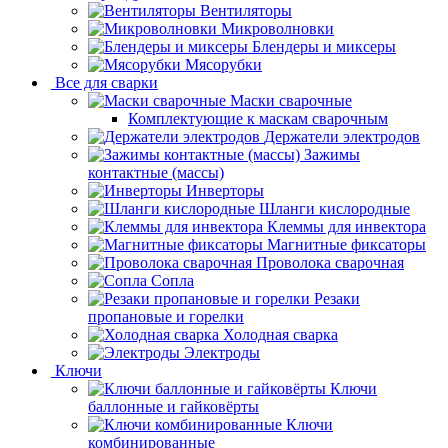
Вентиляторы
Микроволновки
Блендеры и миксеры
Мясорубки
Все для сварки
Маски сварочные
Комплектующие к маскам сварочным
Держатели электродов
Зажимы
контактные (массы)
Инверторы
Шланги кислородные
Клеммы для инвектора
Магнитные фиксаторы
Проволока сварочная
Сопла
Резаки
пропановые и горелки
Холодная сварка
Электроды
Ключи
Ключи
баллонные и гайковёрты
Ключи
комбинированные