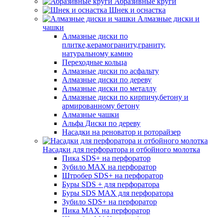
Абразивные круги
Шнек и оснастка
Алмазные диски и
чашки
Алмазные диски по
плитке,керамограниту,граниту,
натуральному камню
Переходные кольца
Алмазные диски по асфальту
Алмазные диски по дереву
Алмазные диски по металлу
Алмазные диски по кирпичу,бетону и
армированному бетону
Алмазные чашки
Альфа Диски по дереву
Насадки на реноватор и роторайзер
Насадки для перфоратора и отбойного молотка
Пика SDS+ на перфоратор
Зубило MAX на перфоратор
Штробер SDS+ на перфоратор
Буры SDS + для перфоратора
Буры SDS MAX для перфоратора
Зубило SDS+ на перфоратор
Пика MAX на перфоратор