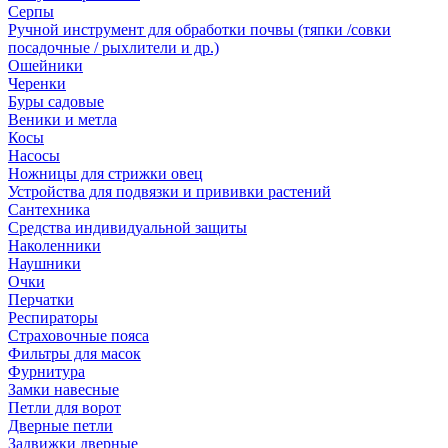
Серпы
Ручной инструмент для обработки почвы (тяпки /совки
посадочные / рыхлители и др.)
Ошейники
Черенки
Буры садовые
Веники и метла
Косы
Насосы
Ножницы для стрижки овец
Устройства для подвязки и прививки растений
Сантехника
Средства индивидуальной защиты
Наколенники
Наушники
Очки
Перчатки
Респираторы
Страховочные пояса
Фильтры для масок
Фурнитура
Замки навесные
Петли для ворот
Дверные петли
Задвижки дверные