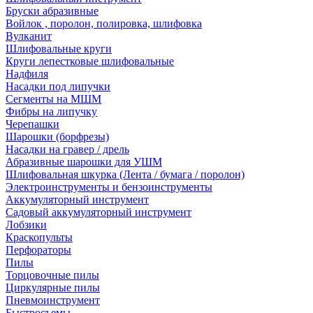
Бруски абразивные
Войлок , поролон, полировка, шлифовка
Вулканит
Шлифовальные круги
Круги лепестковые шлифовальные
Надфиля
Насадки под липучки
Сегменты на МШМ
Фибры на липучку
Черепашки
Шарошки (борфрезы)
Насадки на гравер / дрель
Абразивные шарошки для УШМ
Шлифовальная шкурка (Лента / бумага / поролон)
Электроинструменты и бензоинструменты
Аккумуляторный инструмент
Садовый аккумуляторный инструмент
Лобзики
Краскопульты
Перфораторы
Пилы
Торцовочные пилы
Циркулярные пилы
Пневмоинструмент
Быстросъемы