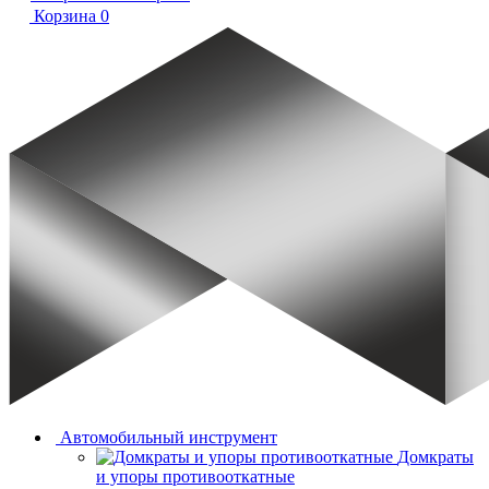
Корзина
0
Автомобильный инструмент
Домкраты
и упоры противооткатные