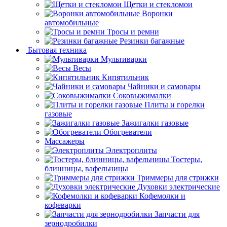
Щетки и стекломои
Воронки
автомобильные
Тросы и ремни
Резинки багажные
Бытовая техника
Мультиварки
Весы
Кипятильник
Чайники и самовары
Соковыжималки
Плиты и горелки
газовые
Зажигалки газовые
Обогреватели
Массажеры
Электроплиты
Тостеры,
блинницы, вафельницы
Триммеры для стрижки
Духовки электрические
Кофемолки и
кофеварки
Запчасти для
зернодробилки