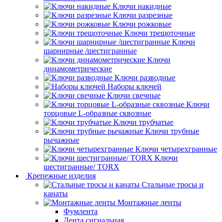
Ключи накидные
Ключи разрезные
Ключи рожковые
Ключи трещоточные
Ключи
шарнирные /шестигранные
Ключи
динамометрические
Ключи разводные
Наборы ключей
Ключи свечные
Ключи
торцовые L-образные сквозные
Ключи трубчатые
Ключи трубные
рычажные
Ключи четырехгранные
Ключи
шестигранные/ TORX
Крепежные изделия
Стальные тросы и
канаты
Монтажные ленты
Фумлента
Лента сигнальная