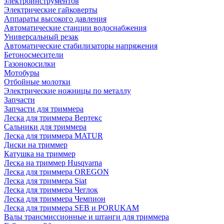
электроинструментов
Электрические гайковерты
Аппараты высокого давления
Автоматические станции водоснабжения
Универсальный резак
Автоматические стабилизаторы напряжения
Бетоносмесители
Газонокосилки
Мотобуры
Отбойные молотки
Электрические ножницы по металлу
Запчасти
Запчасти для триммера
Леска для триммера Вертекс
Сальники для триммера
Леска для триммера MATUR
Диски на триммер
Катушка на триммер
Леска на триммер Husqvarna
Леска для триммера OREGON
Леска для триммера Siat
Леска для триммера Чеглок
Леска для триммера Чемпион
Леска для триммера SEB и PORUKAM
Валы трансмиссионные и штанги для триммера