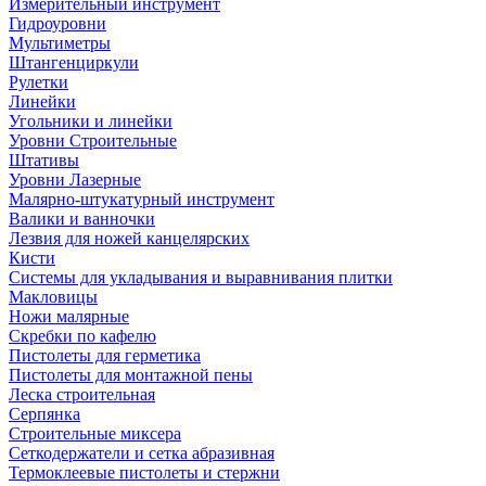
Измерительный инструмент
Гидроуровни
Мультиметры
Штангенциркули
Рулетки
Линейки
Угольники и линейки
Уровни Строительные
Штативы
Уровни Лазерные
Малярно-штукатурный инструмент
Валики и ванночки
Лезвия для ножей канцелярских
Кисти
Системы для укладывания и выравнивания плитки
Макловицы
Ножи малярные
Скребки по кафелю
Пистолеты для герметика
Пистолеты для монтажной пены
Леска строительная
Серпянка
Строительные миксера
Сеткодержатели и сетка абразивная
Термоклеевые пистолеты и стержни