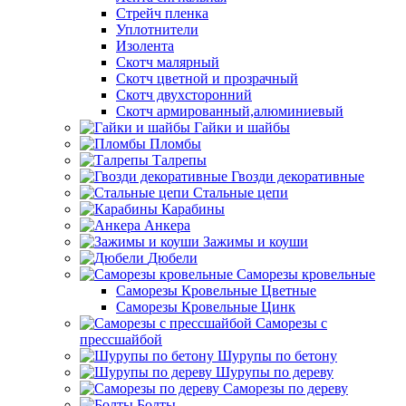
Стрейч пленка
Уплотнители
Изолента
Скотч малярный
Скотч цветной и прозрачный
Скотч двухсторонний
Скотч армированный,алюминиевый
Гайки и шайбы
Пломбы
Талрепы
Гвозди декоративные
Стальные цепи
Карабины
Анкера
Зажимы и коуши
Дюбели
Саморезы кровельные
Саморезы Кровельные Цветные
Саморезы Кровельные Цинк
Саморезы с
прессшайбой
Шурупы по бетону
Шурупы по дереву
Саморезы по дереву
Болты