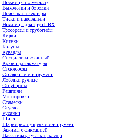
Ножницы по металлу
Выколотки и бородки
Просечки и кернеры
Тиски и наковальни
Ножницы для труб ПВХ
Тросорезы и трубогибы
Кирки
Киянки
Колуны
Кувалды
Специализированный
Крюки для арматуры
Стеклорезы
Столярный инструмент
Лобзики ручные
Струбцины
Рашпили
Монтировка
Стамески
Стусло
Рубанки
Шило
Шарнирно-губцевый инструмент
Зажимы с фиксацией
Пассатижи, кусачки , клещи