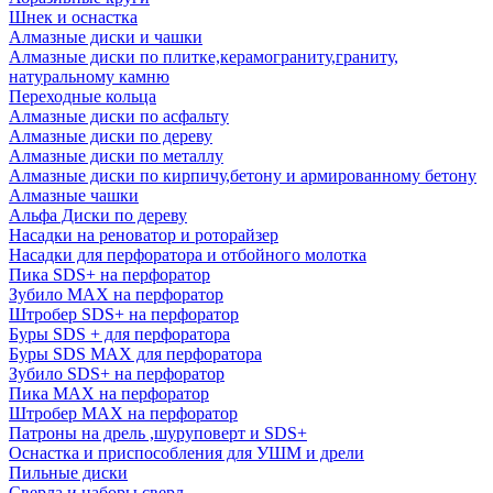
Шнек и оснастка
Алмазные диски и чашки
Алмазные диски по плитке,керамограниту,граниту,
натуральному камню
Переходные кольца
Алмазные диски по асфальту
Алмазные диски по дереву
Алмазные диски по металлу
Алмазные диски по кирпичу,бетону и армированному бетону
Алмазные чашки
Альфа Диски по дереву
Насадки на реноватор и роторайзер
Насадки для перфоратора и отбойного молотка
Пика SDS+ на перфоратор
Зубило MAX на перфоратор
Штробер SDS+ на перфоратор
Буры SDS + для перфоратора
Буры SDS MAX для перфоратора
Зубило SDS+ на перфоратор
Пика MAX на перфоратор
Штробер MAX на перфоратор
Патроны на дрель ,шуруповерт и SDS+
Оснастка и приспособления для УШМ и дрели
Пильные диски
Сверла и наборы сверл