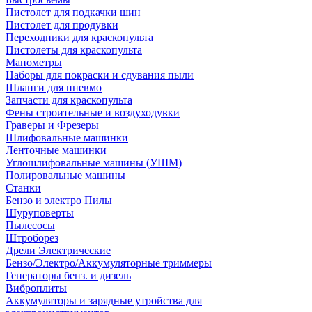
Пистолет для подкачки шин
Пистолет для продувки
Переходники для краскопульта
Пистолеты для краскопульта
Манометры
Наборы для покраски и сдувания пыли
Шланги для пневмо
Запчасти для краскопульта
Фены строительные и воздуходувки
Граверы и Фрезеры
Шлифовальные машинки
Ленточные машинки
Углошлифовальные машины (УШМ)
Полировальные машины
Станки
Бензо и электро Пилы
Шуруповерты
Пылесосы
Штроборез
Дрели Электрические
Бензо/Электро/Аккумуляторные триммеры
Генераторы бенз. и дизель
Виброплиты
Аккумуляторы и зарядные утройства для