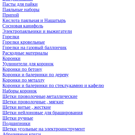
Пасты для пайки
Паяльные наборы
Припой
Кислота паяльная и Нашатырь
Сосновая канифоль
Электропаяльники и выжигатели
Горелки
Горелки кровельные
Горелки на газовый баллончик
Расходные материалы
Коронки
Удлинители для коронок
Коронки по бетону
Коронки и балеринки по дереву
Коронки по металлу
Коронки и балеринки по стеклу,камню и кафелю
Наборы коронок
Щетки проволочные,металлические
Щетки проволочные , мягкие
Щетки витые , жесткие
Щетки нейлоновые для браширования
Щетки ручные
Подшипники
Щетки угольные на электроинструмент
Абразивные круги