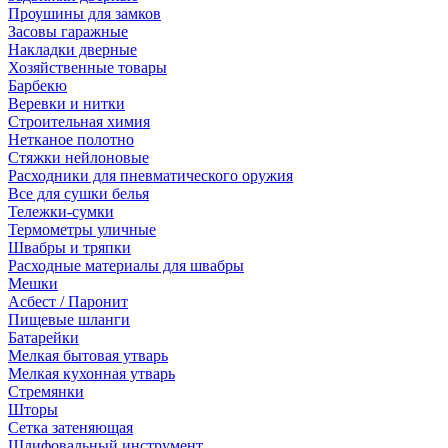
Проушины для замков
Засовы гаражные
Накладки дверные
Хозяйственные товары
Барбекю
Веревки и нитки
Строительная химия
Нетканое полотно
Стяжки нейлоновые
Расходники для пневматического оружия
Все для сушки белья
Тележки-сумки
Термометры уличные
Швабры и тряпки
Расходные материалы для швабры
Мешки
Асбест / Паронит
Пищевые шланги
Батарейки
Мелкая бытовая утварь
Мелкая кухонная утварь
Стремянки
Шторы
Сетка затеняющая
Шлифовальный инструмент