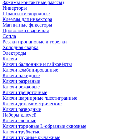
Зажимы контактные (массы)
Инверторы
Шланги кислородные
Клеммы для инвектора
Магнитные фиксаторы
Проволока сварочная
Сопла
Резаки пропановые и горелки
Холодная сварка
Электроды
Ключи
Ключи баллонные и гайковёрты
Ключи комбинированные
Ключи накидные
Ключи разрезные
Ключи рожковые
Ключи трещоточные
Ключи шарнирные /шестигранные
Ключи динамометрические
Ключи разводные
Наборы ключей
Ключи свечные
Ключи торцовые L-образные сквозные
Ключи трубчатые
Ключи трубные рычажные