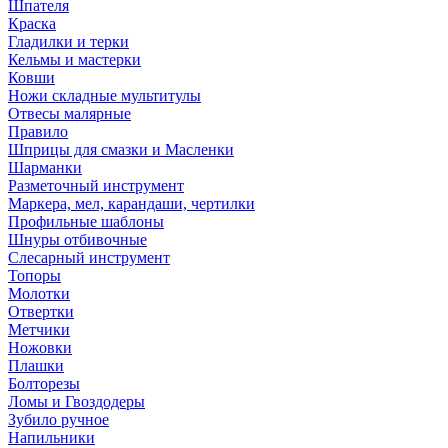
Шпателя
Краска
Гладилки и терки
Кельмы и мастерки
Ковши
Ножи складные мультитулы
Отвесы малярные
Правило
Шприцы для смазки и Масленки
Шарманки
Разметочный инструмент
Маркера, мел, карандаши, чертилки
Профильные шаблоны
Шнуры отбивочные
Слесарный инструмент
Топоры
Молотки
Отвертки
Метчики
Ножовки
Плашки
Болторезы
Ломы и Гвоздодеры
Зубило ручное
Напильники