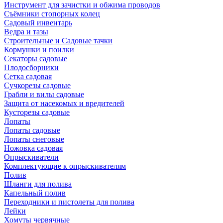
Инструмент для зачистки и обжима проводов
Съёмники стопорных колец
Садовый инвентарь
Ведра и тазы
Строительные и Садовые тачки
Кормушки и поилки
Секаторы садовые
Плодосборники
Сетка садовая
Сучкорезы садовые
Грабли и вилы садовые
Защита от насекомых и вредителей
Кусторезы садовые
Лопаты
Лопаты садовые
Лопаты снеговые
Ножовка садовая
Опрыскиватели
Комплектующие к опрыскивателям
Полив
Шланги для полива
Капельный полив
Переходники и пистолеты для полива
Лейки
Хомуты червячные