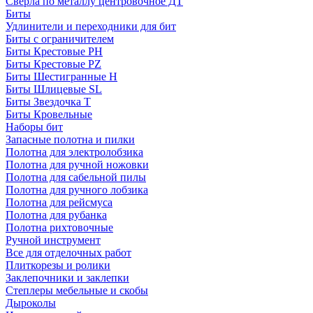
Сверла по металлу центровочное ДТ
Биты
Удлинители и переходники для бит
Биты с ограничителем
Биты Крестовые PH
Биты Крестовые PZ
Биты Шестигранные H
Биты Шлицевые SL
Биты Звездочка T
Биты Кровельные
Наборы бит
Запасные полотна и пилки
Полотна для электролобзика
Полотна для ручной ножовки
Полотна для сабельной пилы
Полотна для ручного лобзика
Полотна для рейсмуса
Полотна для рубанка
Полотна рихтовочные
Ручной инструмент
Все для отделочных работ
Плиткорезы и ролики
Заклепочники и заклепки
Степлеры мебельные и скобы
Дыроколы