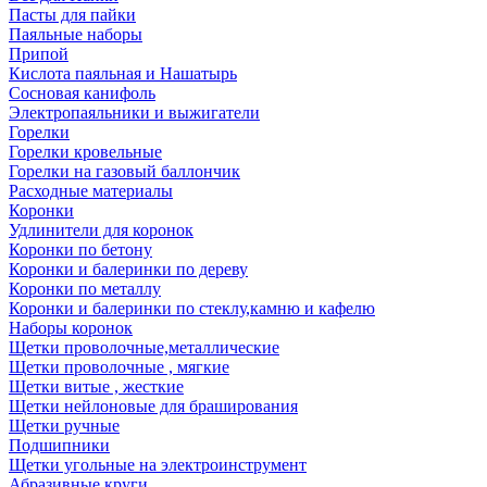
Пасты для пайки
Паяльные наборы
Припой
Кислота паяльная и Нашатырь
Сосновая канифоль
Электропаяльники и выжигатели
Горелки
Горелки кровельные
Горелки на газовый баллончик
Расходные материалы
Коронки
Удлинители для коронок
Коронки по бетону
Коронки и балеринки по дереву
Коронки по металлу
Коронки и балеринки по стеклу,камню и кафелю
Наборы коронок
Щетки проволочные,металлические
Щетки проволочные , мягкие
Щетки витые , жесткие
Щетки нейлоновые для браширования
Щетки ручные
Подшипники
Щетки угольные на электроинструмент
Абразивные круги