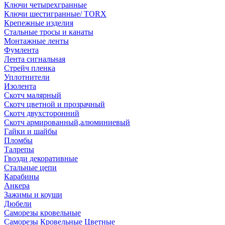
Ключи четырехгранные
Ключи шестигранные/ TORX
Крепежные изделия
Стальные тросы и канаты
Монтажные ленты
Фумлента
Лента сигнальная
Стрейч пленка
Уплотнители
Изолента
Скотч малярный
Скотч цветной и прозрачный
Скотч двухсторонний
Скотч армированный,алюминиевый
Гайки и шайбы
Пломбы
Талрепы
Гвозди декоративные
Стальные цепи
Карабины
Анкера
Зажимы и коуши
Дюбели
Саморезы кровельные
Саморезы Кровельные Цветные