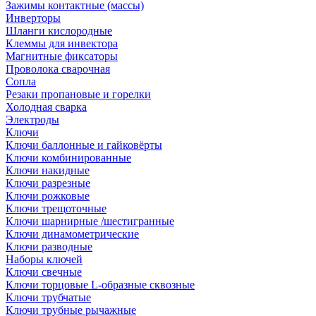
Зажимы контактные (массы)
Инверторы
Шланги кислородные
Клеммы для инвектора
Магнитные фиксаторы
Проволока сварочная
Сопла
Резаки пропановые и горелки
Холодная сварка
Электроды
Ключи
Ключи баллонные и гайковёрты
Ключи комбинированные
Ключи накидные
Ключи разрезные
Ключи рожковые
Ключи трещоточные
Ключи шарнирные /шестигранные
Ключи динамометрические
Ключи разводные
Наборы ключей
Ключи свечные
Ключи торцовые L-образные сквозные
Ключи трубчатые
Ключи трубные рычажные