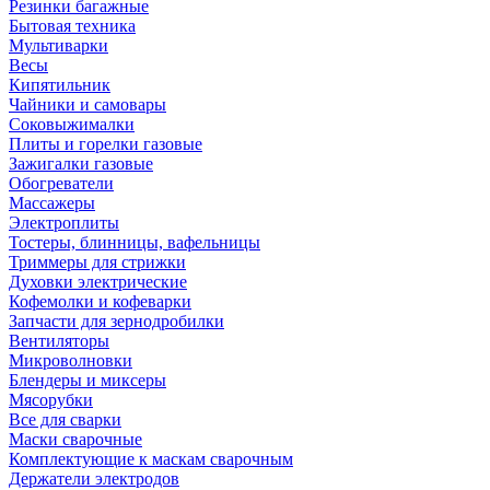
Резинки багажные
Бытовая техника
Мультиварки
Весы
Кипятильник
Чайники и самовары
Соковыжималки
Плиты и горелки газовые
Зажигалки газовые
Обогреватели
Массажеры
Электроплиты
Тостеры, блинницы, вафельницы
Триммеры для стрижки
Духовки электрические
Кофемолки и кофеварки
Запчасти для зернодробилки
Вентиляторы
Микроволновки
Блендеры и миксеры
Мясорубки
Все для сварки
Маски сварочные
Комплектующие к маскам сварочным
Держатели электродов