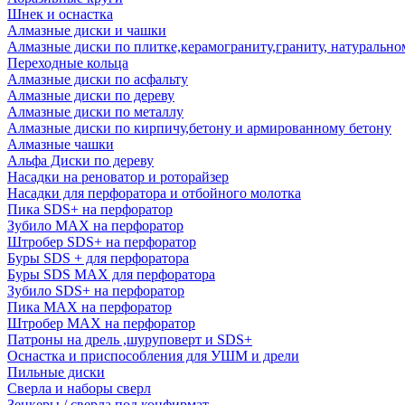
Шнек и оснастка
Алмазные диски и чашки
Алмазные диски по плитке,керамограниту,граниту, натуральн
Переходные кольца
Алмазные диски по асфальту
Алмазные диски по дереву
Алмазные диски по металлу
Алмазные диски по кирпичу,бетону и армированному бетону
Алмазные чашки
Альфа Диски по дереву
Насадки на реноватор и роторайзер
Насадки для перфоратора и отбойного молотка
Пика SDS+ на перфоратор
Зубило MAX на перфоратор
Штробер SDS+ на перфоратор
Буры SDS + для перфоратора
Буры SDS MAX для перфоратора
Зубило SDS+ на перфоратор
Пика MAX на перфоратор
Штробер MAX на перфоратор
Патроны на дрель ,шуруповерт и SDS+
Оснастка и приспособления для УШМ и дрели
Пильные диски
Сверла и наборы сверл
Зенкеры / сверла под конфирмат