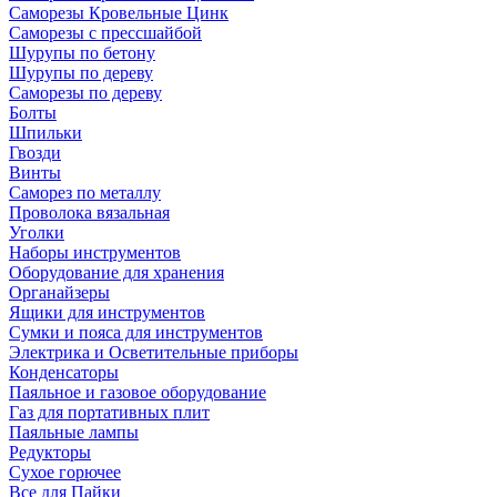
Саморезы Кровельные Цинк
Саморезы с прессшайбой
Шурупы по бетону
Шурупы по дереву
Саморезы по дереву
Болты
Шпильки
Гвозди
Винты
Саморез по металлу
Проволока вязальная
Уголки
Наборы инструментов
Оборудование для хранения
Органайзеры
Ящики для инструментов
Сумки и пояса для инструментов
Электрика и Осветительные приборы
Конденсаторы
Паяльное и газовое оборудование
Газ для портативных плит
Паяльные лампы
Редукторы
Сухое горючее
Все для Пайки