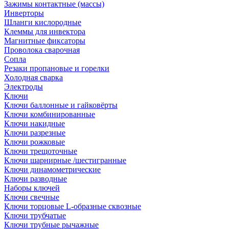
Зажимы контактные (массы)
Инверторы
Шланги кислородные
Клеммы для инвектора
Магнитные фиксаторы
Проволока сварочная
Сопла
Резаки пропановые и горелки
Холодная сварка
Электроды
Ключи
Ключи баллонные и гайковёрты
Ключи комбинированные
Ключи накидные
Ключи разрезные
Ключи рожковые
Ключи трещоточные
Ключи шарнирные /шестигранные
Ключи динамометрические
Ключи разводные
Наборы ключей
Ключи свечные
Ключи торцовые L-образные сквозные
Ключи трубчатые
Ключи трубные рычажные