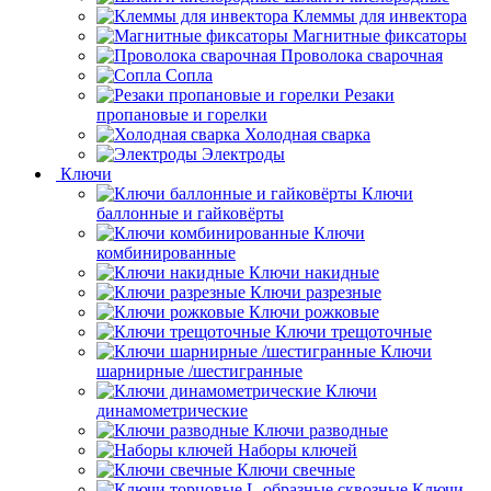
Клеммы для инвектора
Магнитные фиксаторы
Проволока сварочная
Сопла
Резаки
пропановые и горелки
Холодная сварка
Электроды
Ключи
Ключи
баллонные и гайковёрты
Ключи
комбинированные
Ключи накидные
Ключи разрезные
Ключи рожковые
Ключи трещоточные
Ключи
шарнирные /шестигранные
Ключи
динамометрические
Ключи разводные
Наборы ключей
Ключи свечные
Ключи