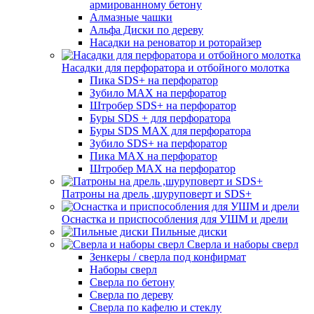
армированному бетону
Алмазные чашки
Альфа Диски по дереву
Насадки на реноватор и роторайзер
Насадки для перфоратора и отбойного молотка
Пика SDS+ на перфоратор
Зубило MAX на перфоратор
Штробер SDS+ на перфоратор
Буры SDS + для перфоратора
Буры SDS MAX для перфоратора
Зубило SDS+ на перфоратор
Пика MAX на перфоратор
Штробер MAX на перфоратор
Патроны на дрель ,шуруповерт и SDS+
Оснастка и приспособления для УШМ и дрели
Пильные диски
Сверла и наборы сверл
Зенкеры / сверла под конфирмат
Наборы сверл
Сверла по бетону
Сверла по дереву
Сверла по кафелю и стеклу