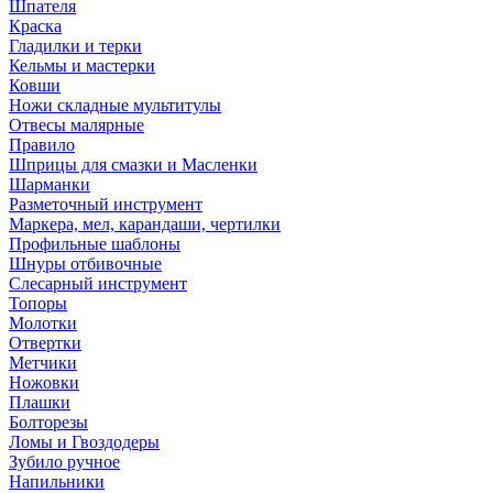
Шпателя
Краска
Гладилки и терки
Кельмы и мастерки
Ковши
Ножи складные мультитулы
Отвесы малярные
Правило
Шприцы для смазки и Масленки
Шарманки
Разметочный инструмент
Маркера, мел, карандаши, чертилки
Профильные шаблоны
Шнуры отбивочные
Слесарный инструмент
Топоры
Молотки
Отвертки
Метчики
Ножовки
Плашки
Болторезы
Ломы и Гвоздодеры
Зубило ручное
Напильники