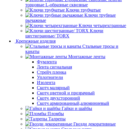
торцовые L-образные сквозные
Ключи трубчатые
Ключи трубные
рычажные
Ключи четырехгранные
Ключи
шестигранные/ TORX
Крепежные изделия
Стальные тросы и
канаты
Монтажные ленты
Фумлента
Лента сигнальная
Стрейч пленка
Уплотнители
Изолента
Скотч малярный
Скотч цветной и прозрачный
Скотч двухсторонний
Скотч армированный,алюминиевый
Гайки и шайбы
Пломбы
Талрепы
Гвозди декоративные