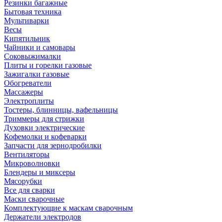
Резинки багажные
Бытовая техника
Мультиварки
Весы
Кипятильник
Чайники и самовары
Соковыжималки
Плиты и горелки газовые
Зажигалки газовые
Обогреватели
Массажеры
Электроплиты
Тостеры, блинницы, вафельницы
Триммеры для стрижки
Духовки электрические
Кофемолки и кофеварки
Запчасти для зернодробилки
Вентиляторы
Микроволновки
Блендеры и миксеры
Мясорубки
Все для сварки
Маски сварочные
Комплектующие к маскам сварочным
Держатели электродов