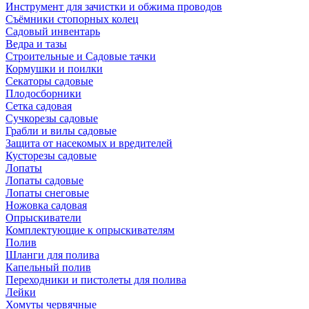
Инструмент для зачистки и обжима проводов
Съёмники стопорных колец
Садовый инвентарь
Ведра и тазы
Строительные и Садовые тачки
Кормушки и поилки
Секаторы садовые
Плодосборники
Сетка садовая
Сучкорезы садовые
Грабли и вилы садовые
Защита от насекомых и вредителей
Кусторезы садовые
Лопаты
Лопаты садовые
Лопаты снеговые
Ножовка садовая
Опрыскиватели
Комплектующие к опрыскивателям
Полив
Шланги для полива
Капельный полив
Переходники и пистолеты для полива
Лейки
Хомуты червячные