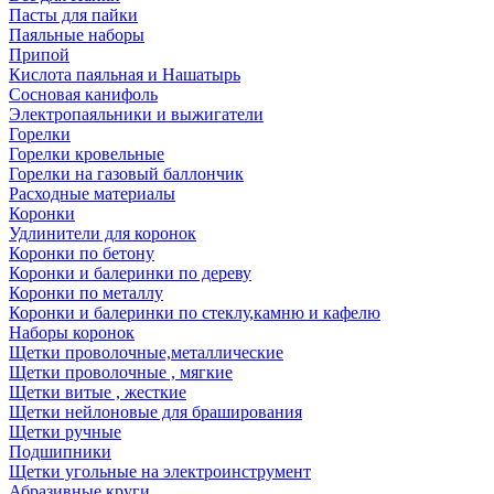
Пасты для пайки
Паяльные наборы
Припой
Кислота паяльная и Нашатырь
Сосновая канифоль
Электропаяльники и выжигатели
Горелки
Горелки кровельные
Горелки на газовый баллончик
Расходные материалы
Коронки
Удлинители для коронок
Коронки по бетону
Коронки и балеринки по дереву
Коронки по металлу
Коронки и балеринки по стеклу,камню и кафелю
Наборы коронок
Щетки проволочные,металлические
Щетки проволочные , мягкие
Щетки витые , жесткие
Щетки нейлоновые для браширования
Щетки ручные
Подшипники
Щетки угольные на электроинструмент
Абразивные круги