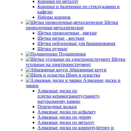
Коронки по металлу
Коронки и балеринки по стеклу,камню и
кафелю
Наборы коронок
Щетки
проволочные,металлические
Щетки проволочные , мягкие
Щетки витые , жесткие
Щетки нейлоновые для браширования
Щетки ручные
Подшипники
Щетки
угольные на электроинструмент
Абразивные круги
Шнек и оснастка
Алмазные диски и
чашки
Алмазные диски по
плитке,керамограниту,граниту,
натуральному камню
Переходные кольца
Алмазные диски по асфальту
Алмазные диски по дереву
Алмазные диски по металлу
Алмазные диски по кирпичу,бетону и