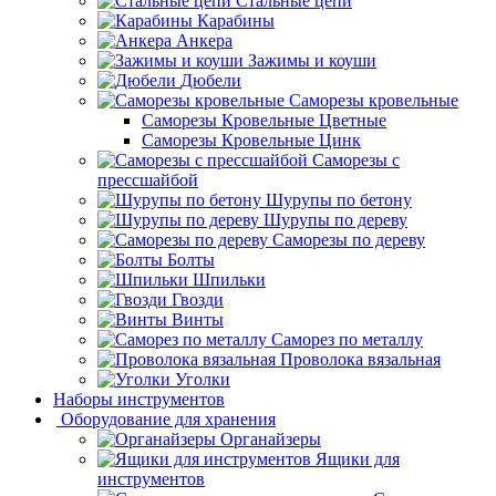
Стальные цепи
Карабины
Анкера
Зажимы и коуши
Дюбели
Саморезы кровельные
Саморезы Кровельные Цветные
Саморезы Кровельные Цинк
Саморезы с
прессшайбой
Шурупы по бетону
Шурупы по дереву
Саморезы по дереву
Болты
Шпильки
Гвозди
Винты
Саморез по металлу
Проволока вязальная
Уголки
Наборы инструментов
Оборудование для хранения
Органайзеры
Ящики для
инструментов