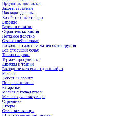
Проушины для замков
Засовы гаражные
Накладки дверные
Хозяйственные товары
Барбекю
Веревки и нитки
Строительная химия
Нетканое полотно
Стяжки нейлоновые
Расходники для пневматического оружия
Все для сушки белья
Тележки-сумки
Термометры уличные
Швабры и тряпки
Расходные материалы для швабры
Мешки
Асбест / Паронит
Пищевые шланги
Батарейки
Мелкая бытовая утварь
Мелкая кухонная утварь
Стремянки
Шторы
Сетка затеняющая
Шлифовальный инструмент