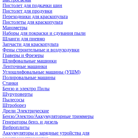
Пистолет для подкачки шин
Пистолет для продувки
Переходники для краскопульта
Пистолеты для краскопульта
Манометры
Наборы для покраски и сдувания пыли
Шланги для пневмо
Запчасти для краскопульта
Фены строительные и воздуходувки
Граверы и Фрезеры
Шлифовальные машинки
Ленточные машинки
Углошлифовальные машины (УШМ)
Полировальные машины
Станки
Бензо и электро Пилы
Шуруповерты
Пылесосы
Штроборез
Дрели Электрические
Бензо/Электро/Аккумуляторные триммеры
Генераторы бенз. и дизель
Виброплиты
Аккумуляторы и зарядные утройства для