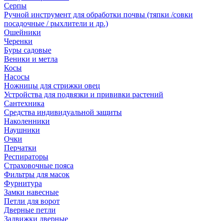
Серпы
Ручной инструмент для обработки почвы (тяпки /совки
посадочные / рыхлители и др.)
Ошейники
Черенки
Буры садовые
Веники и метла
Косы
Насосы
Ножницы для стрижки овец
Устройства для подвязки и прививки растений
Сантехника
Средства индивидуальной защиты
Наколенники
Наушники
Очки
Перчатки
Респираторы
Страховочные пояса
Фильтры для масок
Фурнитура
Замки навесные
Петли для ворот
Дверные петли
Задвижки дверные