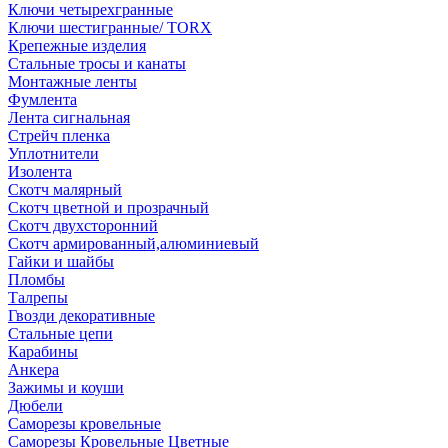
Ключи четырехгранные
Ключи шестигранные/ TORX
Крепежные изделия
Стальные тросы и канаты
Монтажные ленты
Фумлента
Лента сигнальная
Стрейч пленка
Уплотнители
Изолента
Скотч малярный
Скотч цветной и прозрачный
Скотч двухсторонний
Скотч армированный,алюминиевый
Гайки и шайбы
Пломбы
Талрепы
Гвозди декоративные
Стальные цепи
Карабины
Анкера
Зажимы и коуши
Дюбели
Саморезы кровельные
Саморезы Кровельные Цветные