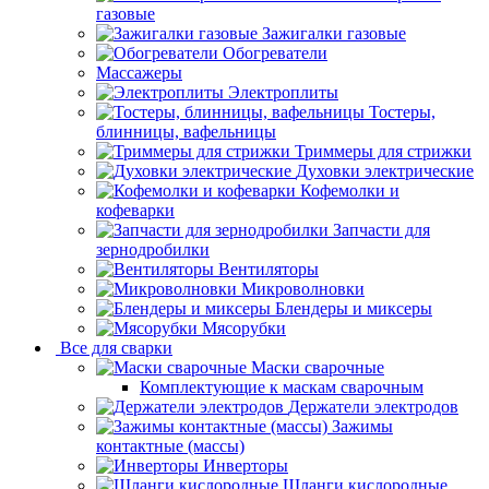
газовые
Зажигалки газовые
Обогреватели
Массажеры
Электроплиты
Тостеры,
блинницы, вафельницы
Триммеры для стрижки
Духовки электрические
Кофемолки и
кофеварки
Запчасти для
зернодробилки
Вентиляторы
Микроволновки
Блендеры и миксеры
Мясорубки
Все для сварки
Маски сварочные
Комплектующие к маскам сварочным
Держатели электродов
Зажимы
контактные (массы)
Инверторы
Шланги кислородные