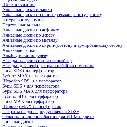
Шнек и оснастка
Алмазные диски и чашки
Алмазные диски по плитке,керамограниту,граниту,
натуральному камню
Переходные кольца
Алмазные диски по асфальту
Алмазные диски по дереву
Алмазные диски по металлу
Алмазные диски по кирпичу,бетону и армированному бетону
Алмазные чашки
Альфа Диски по дереву
Насадки на реноватор и роторайзер
Насадки для перфоратора и отбойного молотка
Пика SDS+ на перфоратор
Зубило MAX на перфоратор
Штробер SDS+ на перфоратор
Буры SDS + для перфоратора
Буры SDS MAX для перфоратора
Зубило SDS+ на перфоратор
Пика MAX на перфоратор
Штробер MAX на перфоратор
Патроны на дрель ,шуруповерт и SDS+
Оснастка и приспособления для УШМ и дрели
Пильные диски
Сверла и наборы сверл