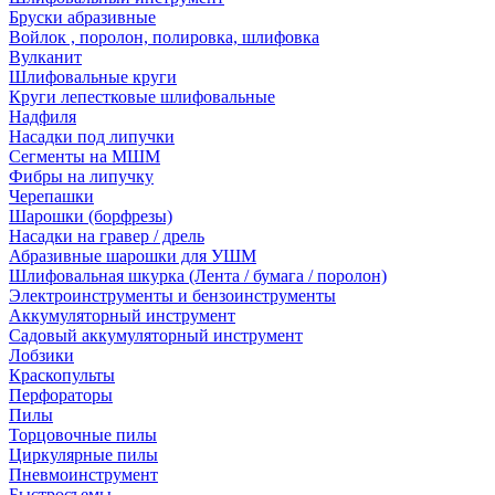
Бруски абразивные
Войлок , поролон, полировка, шлифовка
Вулканит
Шлифовальные круги
Круги лепестковые шлифовальные
Надфиля
Насадки под липучки
Сегменты на МШМ
Фибры на липучку
Черепашки
Шарошки (борфрезы)
Насадки на гравер / дрель
Абразивные шарошки для УШМ
Шлифовальная шкурка (Лента / бумага / поролон)
Электроинструменты и бензоинструменты
Аккумуляторный инструмент
Садовый аккумуляторный инструмент
Лобзики
Краскопульты
Перфораторы
Пилы
Торцовочные пилы
Циркулярные пилы
Пневмоинструмент
Быстросъемы