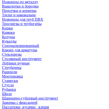
Ножницы по металлу
Выколотки и бородки
Просечки и кернеры
Тиски и наковальни
Ножницы для труб ПВХ
Тросорезы и трубогибы
Кирки
Киянки
Колуны
Кувалды
Специализированный
Крюки для арматуры
Стеклорезы
Столярный инструмент
Лобзики ручные
Струбцины
Рашпили
Монтировка
Стамески
Стусло
Рубанки
Шило
Шарнирно-губцевый инструмент
Зажимы с фиксацией
Пассатижи, кусачки , клещи