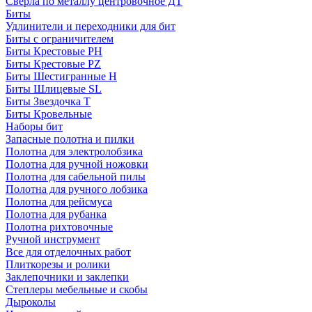
Сверла по металлу центровочное ДТ
Биты
Удлинители и переходники для бит
Биты с ограничителем
Биты Крестовые PH
Биты Крестовые PZ
Биты Шестигранные H
Биты Шлицевые SL
Биты Звездочка T
Биты Кровельные
Наборы бит
Запасные полотна и пилки
Полотна для электролобзика
Полотна для ручной ножовки
Полотна для сабельной пилы
Полотна для ручного лобзика
Полотна для рейсмуса
Полотна для рубанка
Полотна рихтовочные
Ручной инструмент
Все для отделочных работ
Плиткорезы и ролики
Заклепочники и заклепки
Степлеры мебельные и скобы
Дыроколы