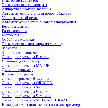
электроинструментов
Электрические гайковерты
Аппараты высокого давления
Автоматические станции водоснабжения
Универсальный резак
Автоматические стабилизаторы напряжения
Бетоносмесители
Газонокосилки
Мотобуры
Отбойные молотки
Электрические ножницы по металлу
Запчасти
Запчасти для триммера
Леска для триммера Вертекс
Сальники для триммера
Леска для триммера MATUR
Диски на триммер
Катушка на триммер
Леска на триммер Husqvarna
Леска для триммера OREGON
Леска для триммера Siat
Леска для триммера Чеглок
Леска для триммера Чемпион
Леска для триммера SEB и PORUKAM
Валы трансмиссионные и штанги для триммера