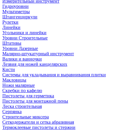
Измерительный инструмент
Гидроуровни
Мультиметры
Штангенциркули
Рулетки
Линейки
Угольники и линейки
Уровни Строительные
Штативы
Уровни Лазерные
Малярно-штукатурный инструмент
Валики и ванночки
Лезвия для ножей канцелярских
Кисти
Системы для укладывания и выравнивания плитки
Макловицы
Ножи малярные
Скребки по кафелю
Пистолеты для герметика
Пистолеты для монтажной пены
Леска строительная
Серпянка
Строительные миксера
Сеткодержатели и сетка абразивная
Термоклеевые пистолеты и стержни