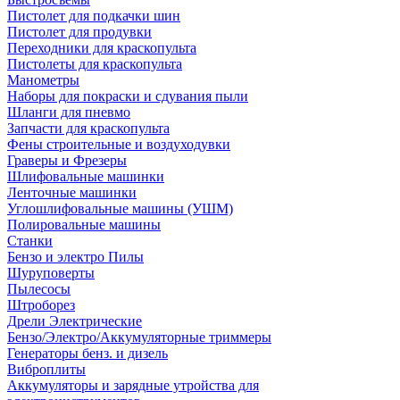
Пистолет для подкачки шин
Пистолет для продувки
Переходники для краскопульта
Пистолеты для краскопульта
Манометры
Наборы для покраски и сдувания пыли
Шланги для пневмо
Запчасти для краскопульта
Фены строительные и воздуходувки
Граверы и Фрезеры
Шлифовальные машинки
Ленточные машинки
Углошлифовальные машины (УШМ)
Полировальные машины
Станки
Бензо и электро Пилы
Шуруповерты
Пылесосы
Штроборез
Дрели Электрические
Бензо/Электро/Аккумуляторные триммеры
Генераторы бенз. и дизель
Виброплиты
Аккумуляторы и зарядные утройства для