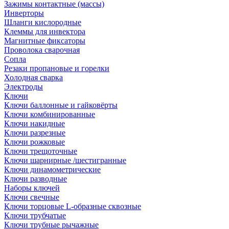
Зажимы контактные (массы)
Инверторы
Шланги кислородные
Клеммы для инвектора
Магнитные фиксаторы
Проволока сварочная
Сопла
Резаки пропановые и горелки
Холодная сварка
Электроды
Ключи
Ключи баллонные и гайковёрты
Ключи комбинированные
Ключи накидные
Ключи разрезные
Ключи рожковые
Ключи трещоточные
Ключи шарнирные /шестигранные
Ключи динамометрические
Ключи разводные
Наборы ключей
Ключи свечные
Ключи торцовые L-образные сквозные
Ключи трубчатые
Ключи трубные рычажные