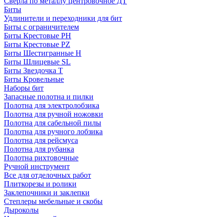
Сверла по металлу центровочное ДТ
Биты
Удлинители и переходники для бит
Биты с ограничителем
Биты Крестовые PH
Биты Крестовые PZ
Биты Шестигранные H
Биты Шлицевые SL
Биты Звездочка T
Биты Кровельные
Наборы бит
Запасные полотна и пилки
Полотна для электролобзика
Полотна для ручной ножовки
Полотна для сабельной пилы
Полотна для ручного лобзика
Полотна для рейсмуса
Полотна для рубанка
Полотна рихтовочные
Ручной инструмент
Все для отделочных работ
Плиткорезы и ролики
Заклепочники и заклепки
Степлеры мебельные и скобы
Дыроколы