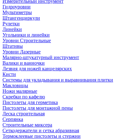
Измерительный инструмент
Гидроуровни
Мультиметры
Штангенциркули
Рулетки
Линейки
Угольники и линейки
Уровни Строительные
Штативы
Уровни Лазерные
Малярно-штукатурный инструмент
Валики и ванночки
Лезвия для ножей канцелярских
Кисти
Системы для укладывания и выравнивания плитки
Макловицы
Ножи малярные
Скребки по кафелю
Пистолеты для герметика
Пистолеты для монтажной пены
Леска строительная
Серпянка
Строительные миксера
Сеткодержатели и сетка абразивная
Термоклеевые пистолеты и стержни