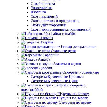
Стрейч пленка
Уплотнители
Изолента
Скотч малярный
Скотч цветной и прозрачный
Скотч двухсторонний
Скотч армированный,алюминиевый
Гайки и шайбы
Пломбы
Талрепы
Гвозди декоративные
Стальные цепи
Карабины
Анкера
Зажимы и коуши
Дюбели
Саморезы кровельные
Саморезы Кровельные Цветные
Саморезы Кровельные Цинк
Саморезы с
прессшайбой
Шурупы по бетону
Шурупы по дереву
Саморезы по дереву
Болты