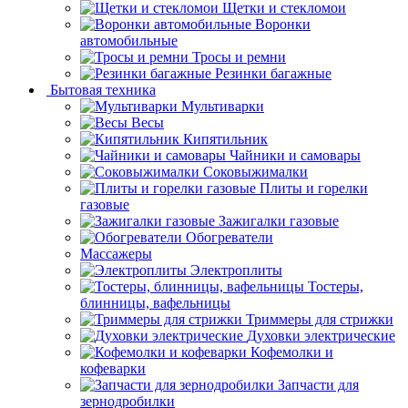
Щетки и стекломои
Воронки
автомобильные
Тросы и ремни
Резинки багажные
Бытовая техника
Мультиварки
Весы
Кипятильник
Чайники и самовары
Соковыжималки
Плиты и горелки
газовые
Зажигалки газовые
Обогреватели
Массажеры
Электроплиты
Тостеры,
блинницы, вафельницы
Триммеры для стрижки
Духовки электрические
Кофемолки и
кофеварки
Запчасти для
зернодробилки