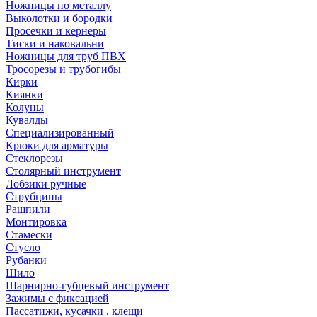
Ножницы по металлу
Выколотки и бородки
Просечки и кернеры
Тиски и наковальни
Ножницы для труб ПВХ
Тросорезы и трубогибы
Кирки
Киянки
Колуны
Кувалды
Специализированный
Крюки для арматуры
Стеклорезы
Столярный инструмент
Лобзики ручные
Струбцины
Рашпили
Монтировка
Стамески
Стусло
Рубанки
Шило
Шарнирно-губцевый инструмент
Зажимы с фиксацией
Пассатижи, кусачки , клещи