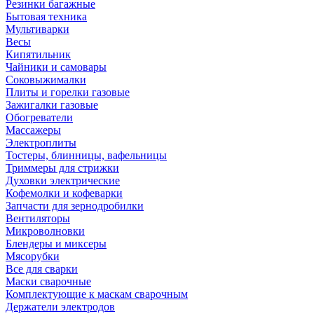
Резинки багажные
Бытовая техника
Мультиварки
Весы
Кипятильник
Чайники и самовары
Соковыжималки
Плиты и горелки газовые
Зажигалки газовые
Обогреватели
Массажеры
Электроплиты
Тостеры, блинницы, вафельницы
Триммеры для стрижки
Духовки электрические
Кофемолки и кофеварки
Запчасти для зернодробилки
Вентиляторы
Микроволновки
Блендеры и миксеры
Мясорубки
Все для сварки
Маски сварочные
Комплектующие к маскам сварочным
Держатели электродов