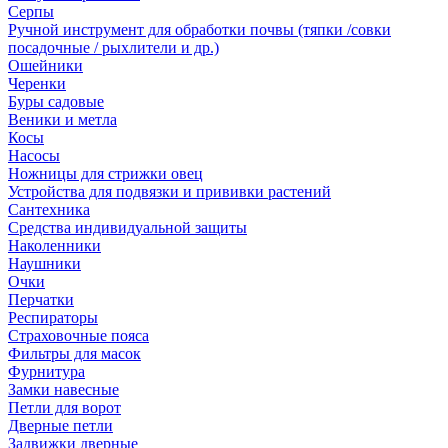
Серпы
Ручной инструмент для обработки почвы (тяпки /совки
посадочные / рыхлители и др.)
Ошейники
Черенки
Буры садовые
Веники и метла
Косы
Насосы
Ножницы для стрижки овец
Устройства для подвязки и прививки растений
Сантехника
Средства индивидуальной защиты
Наколенники
Наушники
Очки
Перчатки
Респираторы
Страховочные пояса
Фильтры для масок
Фурнитура
Замки навесные
Петли для ворот
Дверные петли
Задвижки дверные