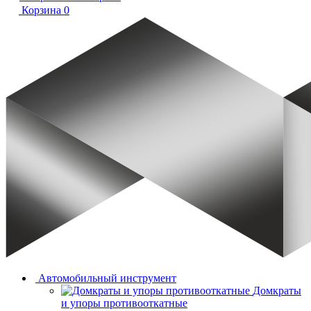
Корзина
0
Автомобильный инструмент
Домкраты
и упоры противооткатные