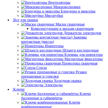
Вентиляторы
Микроволновки
Блендеры и миксеры
Мясорубки
Все для сварки
Маски сварочные
Комплектующие к маскам сварочным
Держатели электродов
Зажимы
контактные (массы)
Инверторы
Шланги кислородные
Клеммы для инвектора
Магнитные фиксаторы
Проволока сварочная
Сопла
Резаки
пропановые и горелки
Холодная сварка
Электроды
Ключи
Ключи
баллонные и гайковёрты
Ключи
комбинированные