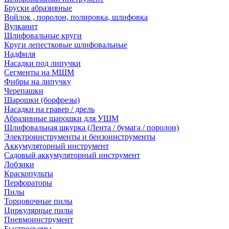
Бруски абразивные
Войлок , поролон, полировка, шлифовка
Вулканит
Шлифовальные круги
Круги лепестковые шлифовальные
Надфиля
Насадки под липучки
Сегменты на МШМ
Фибры на липучку
Черепашки
Шарошки (борфрезы)
Насадки на гравер / дрель
Абразивные шарошки для УШМ
Шлифовальная шкурка (Лента / бумага / поролон)
Электроинструменты и бензоинструменты
Аккумуляторный инструмент
Садовый аккумуляторный инструмент
Лобзики
Краскопульты
Перфораторы
Пилы
Торцовочные пилы
Циркулярные пилы
Пневмоинструмент
Быстросъемы