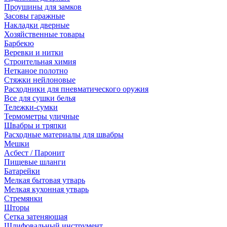
Проушины для замков
Засовы гаражные
Накладки дверные
Хозяйственные товары
Барбекю
Веревки и нитки
Строительная химия
Нетканое полотно
Стяжки нейлоновые
Расходники для пневматического оружия
Все для сушки белья
Тележки-сумки
Термометры уличные
Швабры и тряпки
Расходные материалы для швабры
Мешки
Асбест / Паронит
Пищевые шланги
Батарейки
Мелкая бытовая утварь
Мелкая кухонная утварь
Стремянки
Шторы
Сетка затеняющая
Шлифовальный инструмент