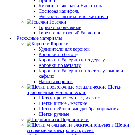
Припой
Кислота паяльная и Нашатырь
Сосновая канифоль
Электропаяльники и выжигатели
Горелки
Горелки кровельные
Горелки на газовый баллончик
Расходные материалы
Коронки
Удлинители для коронок
Коронки по бетону
Коронки и балеринки по дереву
Коронки по металлу
Коронки и балеринки по стеклу,камню и
кафелю
Наборы коронок
Щетки
проволочные,металлические
Щетки проволочные , мягкие
Щетки витые , жесткие
Щетки нейлоновые для браширования
Щетки ручные
Подшипники
Щетки
угольные на электроинструмент