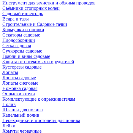
Инструмент для зачистки и обжима проводов
Съёмники стопорных колец
Садовый инвентарь
Ведра и тазы
Строительные и Садовые тачки
Кормушки и поилки
Секаторы садовые
Плодосборники
Сетка садовая
Сучкорезы садовые
Грабли и вилы садовые
Защита от насекомых и вредителей
Кусторезы садовые
Лопаты
Лопаты садовые
Лопаты снеговые
Ножовка садовая
Опрыскиватели
Комплектующие к опрыскивателям
Полив
Шланги для полива
Капельный полив
Переходники и пистолеты для полива
Лейки
Хомуты червячные