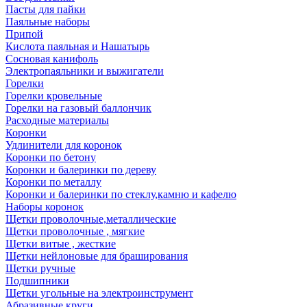
Пасты для пайки
Паяльные наборы
Припой
Кислота паяльная и Нашатырь
Сосновая канифоль
Электропаяльники и выжигатели
Горелки
Горелки кровельные
Горелки на газовый баллончик
Расходные материалы
Коронки
Удлинители для коронок
Коронки по бетону
Коронки и балеринки по дереву
Коронки по металлу
Коронки и балеринки по стеклу,камню и кафелю
Наборы коронок
Щетки проволочные,металлические
Щетки проволочные , мягкие
Щетки витые , жесткие
Щетки нейлоновые для браширования
Щетки ручные
Подшипники
Щетки угольные на электроинструмент
Абразивные круги