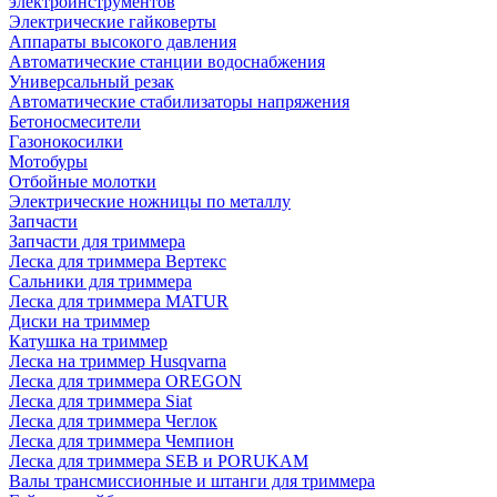
электроинструментов
Электрические гайковерты
Аппараты высокого давления
Автоматические станции водоснабжения
Универсальный резак
Автоматические стабилизаторы напряжения
Бетоносмесители
Газонокосилки
Мотобуры
Отбойные молотки
Электрические ножницы по металлу
Запчасти
Запчасти для триммера
Леска для триммера Вертекс
Сальники для триммера
Леска для триммера MATUR
Диски на триммер
Катушка на триммер
Леска на триммер Husqvarna
Леска для триммера OREGON
Леска для триммера Siat
Леска для триммера Чеглок
Леска для триммера Чемпион
Леска для триммера SEB и PORUKAM
Валы трансмиссионные и штанги для триммера