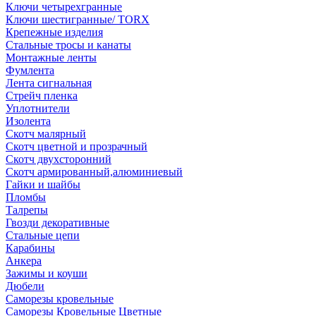
Ключи четырехгранные
Ключи шестигранные/ TORX
Крепежные изделия
Стальные тросы и канаты
Монтажные ленты
Фумлента
Лента сигнальная
Стрейч пленка
Уплотнители
Изолента
Скотч малярный
Скотч цветной и прозрачный
Скотч двухсторонний
Скотч армированный,алюминиевый
Гайки и шайбы
Пломбы
Талрепы
Гвозди декоративные
Стальные цепи
Карабины
Анкера
Зажимы и коуши
Дюбели
Саморезы кровельные
Саморезы Кровельные Цветные