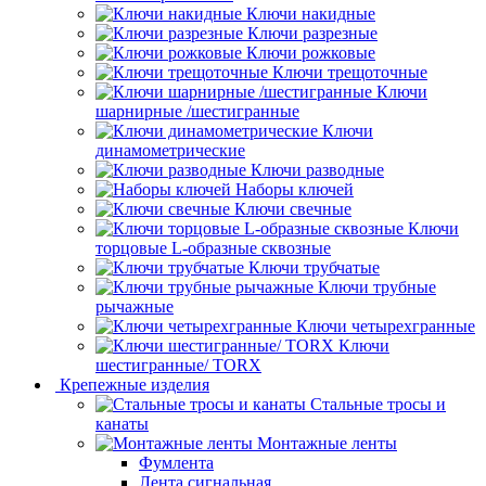
Ключи накидные
Ключи разрезные
Ключи рожковые
Ключи трещоточные
Ключи
шарнирные /шестигранные
Ключи
динамометрические
Ключи разводные
Наборы ключей
Ключи свечные
Ключи
торцовые L-образные сквозные
Ключи трубчатые
Ключи трубные
рычажные
Ключи четырехгранные
Ключи
шестигранные/ TORX
Крепежные изделия
Стальные тросы и
канаты
Монтажные ленты
Фумлента
Лента сигнальная