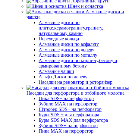
Абразивные круги
Шнек и оснастка
Алмазные диски и
чашки
Алмазные диски по
плитке,керамограниту,граниту,
натуральному камню
Переходные кольца
Алмазные диски по асфальту
Алмазные диски по дереву
Алмазные диски по металлу
Алмазные диски по кирпичу,бетону и
армированному бетону
Алмазные чашки
Альфа Диски по дереву
Насадки на реноватор и роторайзер
Насадки для перфоратора и отбойного молотка
Пика SDS+ на перфоратор
Зубило MAX на перфоратор
Штробер SDS+ на перфоратор
Буры SDS + для перфоратора
Буры SDS MAX для перфоратора
Зубило SDS+ на перфоратор
Пика MAX на перфоратор