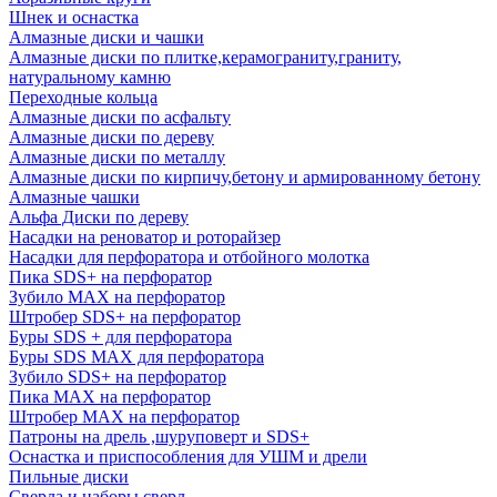
Шнек и оснастка
Алмазные диски и чашки
Алмазные диски по плитке,керамограниту,граниту,
натуральному камню
Переходные кольца
Алмазные диски по асфальту
Алмазные диски по дереву
Алмазные диски по металлу
Алмазные диски по кирпичу,бетону и армированному бетону
Алмазные чашки
Альфа Диски по дереву
Насадки на реноватор и роторайзер
Насадки для перфоратора и отбойного молотка
Пика SDS+ на перфоратор
Зубило MAX на перфоратор
Штробер SDS+ на перфоратор
Буры SDS + для перфоратора
Буры SDS MAX для перфоратора
Зубило SDS+ на перфоратор
Пика MAX на перфоратор
Штробер MAX на перфоратор
Патроны на дрель ,шуруповерт и SDS+
Оснастка и приспособления для УШМ и дрели
Пильные диски
Сверла и наборы сверл