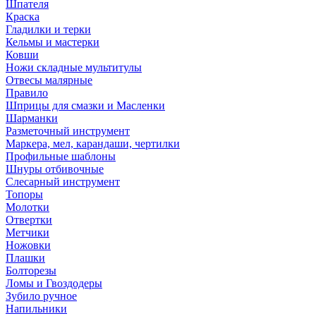
Шпателя
Краска
Гладилки и терки
Кельмы и мастерки
Ковши
Ножи складные мультитулы
Отвесы малярные
Правило
Шприцы для смазки и Масленки
Шарманки
Разметочный инструмент
Маркера, мел, карандаши, чертилки
Профильные шаблоны
Шнуры отбивочные
Слесарный инструмент
Топоры
Молотки
Отвертки
Метчики
Ножовки
Плашки
Болторезы
Ломы и Гвоздодеры
Зубило ручное
Напильники