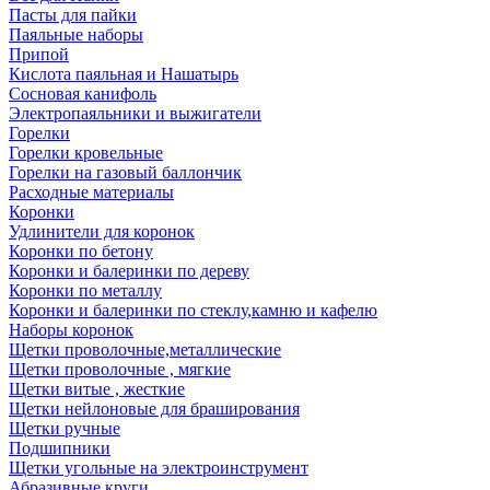
Пасты для пайки
Паяльные наборы
Припой
Кислота паяльная и Нашатырь
Сосновая канифоль
Электропаяльники и выжигатели
Горелки
Горелки кровельные
Горелки на газовый баллончик
Расходные материалы
Коронки
Удлинители для коронок
Коронки по бетону
Коронки и балеринки по дереву
Коронки по металлу
Коронки и балеринки по стеклу,камню и кафелю
Наборы коронок
Щетки проволочные,металлические
Щетки проволочные , мягкие
Щетки витые , жесткие
Щетки нейлоновые для браширования
Щетки ручные
Подшипники
Щетки угольные на электроинструмент
Абразивные круги