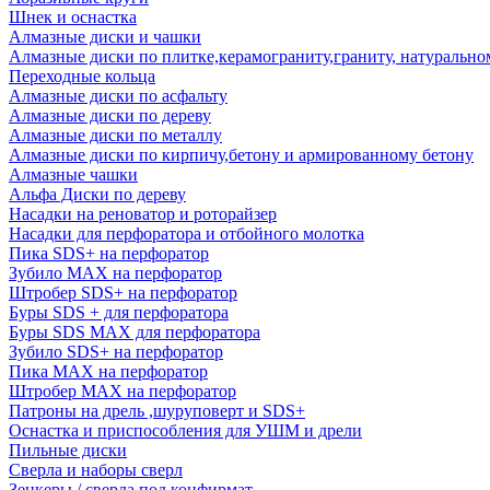
Шнек и оснастка
Алмазные диски и чашки
Алмазные диски по плитке,керамограниту,граниту, натуральн
Переходные кольца
Алмазные диски по асфальту
Алмазные диски по дереву
Алмазные диски по металлу
Алмазные диски по кирпичу,бетону и армированному бетону
Алмазные чашки
Альфа Диски по дереву
Насадки на реноватор и роторайзер
Насадки для перфоратора и отбойного молотка
Пика SDS+ на перфоратор
Зубило MAX на перфоратор
Штробер SDS+ на перфоратор
Буры SDS + для перфоратора
Буры SDS MAX для перфоратора
Зубило SDS+ на перфоратор
Пика MAX на перфоратор
Штробер MAX на перфоратор
Патроны на дрель ,шуруповерт и SDS+
Оснастка и приспособления для УШМ и дрели
Пильные диски
Сверла и наборы сверл
Зенкеры / сверла под конфирмат