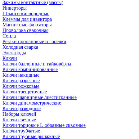
Зажимы контактные (массы)
Инверторы
Шланги кислородные
Клеммы для инвектора
Магнитные фиксаторы
Проволока сварочная
Сопла
Резаки пропановые и горелки
Холодная сварка
Электроды
Ключи
Ключи баллонные и гайковёрты
Ключи комбинированные
Ключи накидные
Ключи разрезные
Ключи рожковые
Ключи трещоточные
Ключи шарнирные /шестигранные
Ключи динамометрические
Ключи разводные
Наборы ключей
Ключи свечные
Ключи торцовые L-образные сквозные
Ключи трубчатые
Ключи трубные рычажные