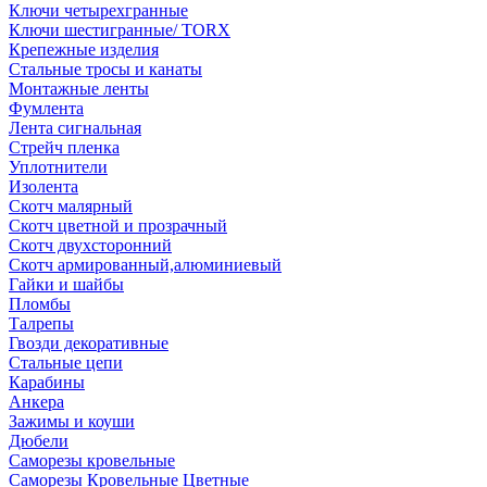
Ключи четырехгранные
Ключи шестигранные/ TORX
Крепежные изделия
Стальные тросы и канаты
Монтажные ленты
Фумлента
Лента сигнальная
Стрейч пленка
Уплотнители
Изолента
Скотч малярный
Скотч цветной и прозрачный
Скотч двухсторонний
Скотч армированный,алюминиевый
Гайки и шайбы
Пломбы
Талрепы
Гвозди декоративные
Стальные цепи
Карабины
Анкера
Зажимы и коуши
Дюбели
Саморезы кровельные
Саморезы Кровельные Цветные