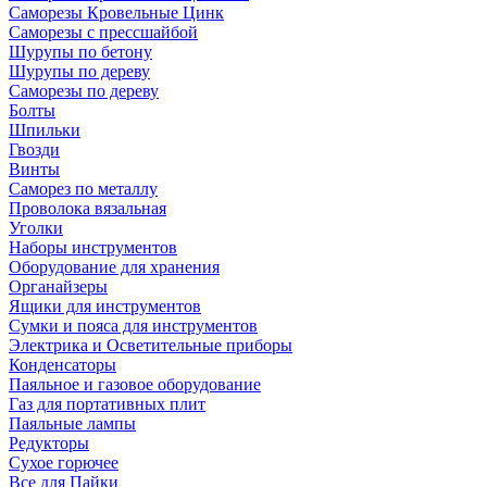
Саморезы Кровельные Цинк
Саморезы с прессшайбой
Шурупы по бетону
Шурупы по дереву
Саморезы по дереву
Болты
Шпильки
Гвозди
Винты
Саморез по металлу
Проволока вязальная
Уголки
Наборы инструментов
Оборудование для хранения
Органайзеры
Ящики для инструментов
Сумки и пояса для инструментов
Электрика и Осветительные приборы
Конденсаторы
Паяльное и газовое оборудование
Газ для портативных плит
Паяльные лампы
Редукторы
Сухое горючее
Все для Пайки