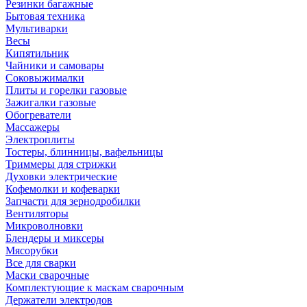
Резинки багажные
Бытовая техника
Мультиварки
Весы
Кипятильник
Чайники и самовары
Соковыжималки
Плиты и горелки газовые
Зажигалки газовые
Обогреватели
Массажеры
Электроплиты
Тостеры, блинницы, вафельницы
Триммеры для стрижки
Духовки электрические
Кофемолки и кофеварки
Запчасти для зернодробилки
Вентиляторы
Микроволновки
Блендеры и миксеры
Мясорубки
Все для сварки
Маски сварочные
Комплектующие к маскам сварочным
Держатели электродов