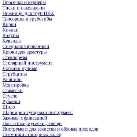
Просечки и кернеры
Тиски и наковальни
Ножницы для труб ПВХ
Тросорезы и трубогибы
Кирки
Киянки
Колуны
Кувалды
Специализированный
Крюки для арматуры
Стеклорезы
Столярный инструмент
Лобзики ручные
Струбцины
Рашпили
Монтировка
Стамески
Стусло
Рубанки
Шило
Шарнирно-губцевый инструмент
Зажимы с фиксацией
Пассатижи, кусачки , клещи
Инструмент для зачистки и обжима проводов
Съёмники стопорных колец