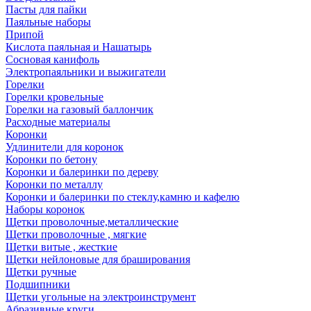
Пасты для пайки
Паяльные наборы
Припой
Кислота паяльная и Нашатырь
Сосновая канифоль
Электропаяльники и выжигатели
Горелки
Горелки кровельные
Горелки на газовый баллончик
Расходные материалы
Коронки
Удлинители для коронок
Коронки по бетону
Коронки и балеринки по дереву
Коронки по металлу
Коронки и балеринки по стеклу,камню и кафелю
Наборы коронок
Щетки проволочные,металлические
Щетки проволочные , мягкие
Щетки витые , жесткие
Щетки нейлоновые для браширования
Щетки ручные
Подшипники
Щетки угольные на электроинструмент
Абразивные круги