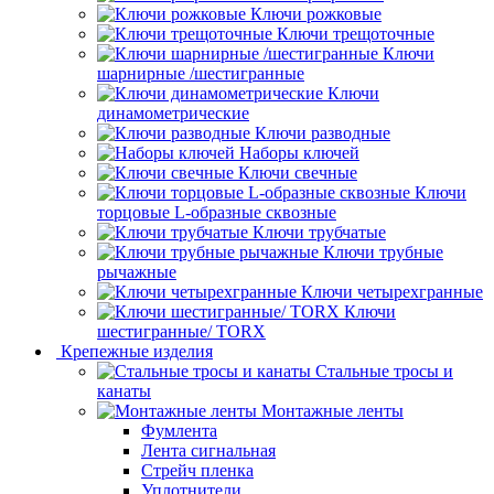
Ключи рожковые
Ключи трещоточные
Ключи
шарнирные /шестигранные
Ключи
динамометрические
Ключи разводные
Наборы ключей
Ключи свечные
Ключи
торцовые L-образные сквозные
Ключи трубчатые
Ключи трубные
рычажные
Ключи четырехгранные
Ключи
шестигранные/ TORX
Крепежные изделия
Стальные тросы и
канаты
Монтажные ленты
Фумлента
Лента сигнальная
Стрейч пленка
Уплотнители