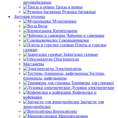
автомобильные
Тросы и ремни
Резинки багажные
Бытовая техника
Мультиварки
Весы
Кипятильник
Чайники и самовары
Соковыжималки
Плиты и горелки
газовые
Зажигалки газовые
Обогреватели
Массажеры
Электроплиты
Тостеры,
блинницы, вафельницы
Триммеры для стрижки
Духовки электрические
Кофемолки и
кофеварки
Запчасти для
зернодробилки
Вентиляторы
Микроволновки