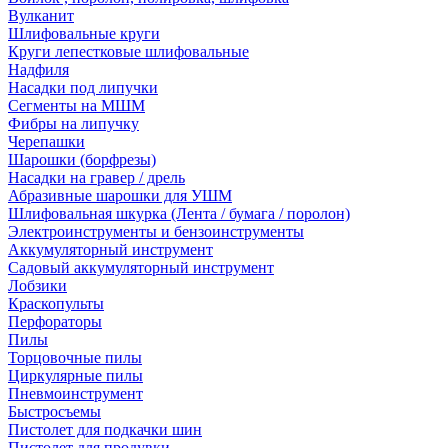
Вулканит
Шлифовальные круги
Круги лепестковые шлифовальные
Надфиля
Насадки под липучки
Сегменты на МШМ
Фибры на липучку
Черепашки
Шарошки (борфрезы)
Насадки на гравер / дрель
Абразивные шарошки для УШМ
Шлифовальная шкурка (Лента / бумага / поролон)
Электроинструменты и бензоинструменты
Аккумуляторный инструмент
Садовый аккумуляторный инструмент
Лобзики
Краскопульты
Перфораторы
Пилы
Торцовочные пилы
Циркулярные пилы
Пневмоинструмент
Быстросъемы
Пистолет для подкачки шин
Пистолет для продувки