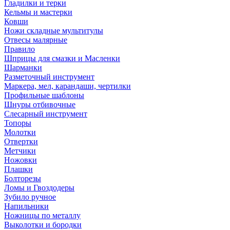
Гладилки и терки
Кельмы и мастерки
Ковши
Ножи складные мультитулы
Отвесы малярные
Правило
Шприцы для смазки и Масленки
Шарманки
Разметочный инструмент
Маркера, мел, карандаши, чертилки
Профильные шаблоны
Шнуры отбивочные
Слесарный инструмент
Топоры
Молотки
Отвертки
Метчики
Ножовки
Плашки
Болторезы
Ломы и Гвоздодеры
Зубило ручное
Напильники
Ножницы по металлу
Выколотки и бородки