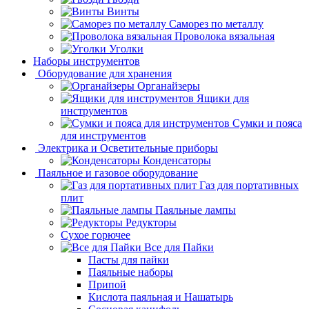
Винты
Саморез по металлу
Проволока вязальная
Уголки
Наборы инструментов
Оборудование для хранения
Органайзеры
Ящики для
инструментов
Сумки и пояса
для инструментов
Электрика и Осветительные приборы
Конденсаторы
Паяльное и газовое оборудование
Газ для портативных
плит
Паяльные лампы
Редукторы
Сухое горючее
Все для Пайки
Пасты для пайки
Паяльные наборы
Припой
Кислота паяльная и Нашатырь