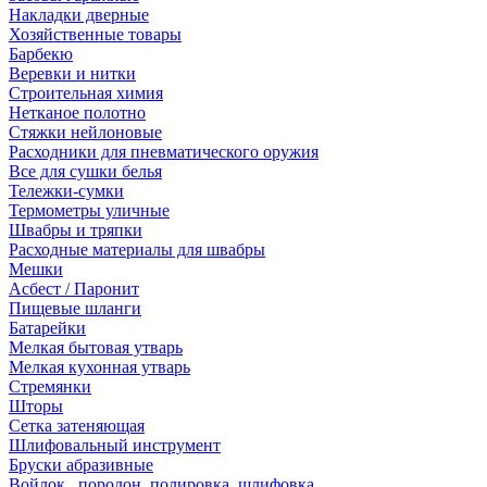
Накладки дверные
Хозяйственные товары
Барбекю
Веревки и нитки
Строительная химия
Нетканое полотно
Стяжки нейлоновые
Расходники для пневматического оружия
Все для сушки белья
Тележки-сумки
Термометры уличные
Швабры и тряпки
Расходные материалы для швабры
Мешки
Асбест / Паронит
Пищевые шланги
Батарейки
Мелкая бытовая утварь
Мелкая кухонная утварь
Стремянки
Шторы
Сетка затеняющая
Шлифовальный инструмент
Бруски абразивные
Войлок , поролон, полировка, шлифовка