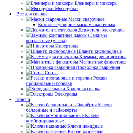
Блендеры и миксеры
Мясорубки
Все для сварки
Маски сварочные
Комплектующие к маскам сварочным
Держатели электродов
Зажимы
контактные (массы)
Инверторы
Шланги кислородные
Клеммы для инвектора
Магнитные фиксаторы
Проволока сварочная
Сопла
Резаки
пропановые и горелки
Холодная сварка
Электроды
Ключи
Ключи
баллонные и гайковёрты
Ключи
комбинированные
Ключи накидные
Ключи разрезные