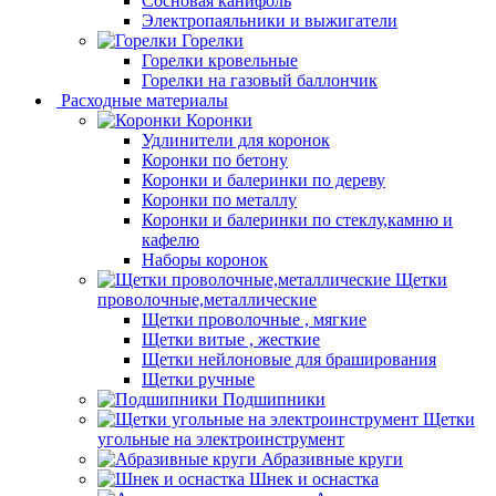
Сосновая канифоль
Электропаяльники и выжигатели
Горелки
Горелки кровельные
Горелки на газовый баллончик
Расходные материалы
Коронки
Удлинители для коронок
Коронки по бетону
Коронки и балеринки по дереву
Коронки по металлу
Коронки и балеринки по стеклу,камню и
кафелю
Наборы коронок
Щетки
проволочные,металлические
Щетки проволочные , мягкие
Щетки витые , жесткие
Щетки нейлоновые для браширования
Щетки ручные
Подшипники
Щетки
угольные на электроинструмент
Абразивные круги
Шнек и оснастка