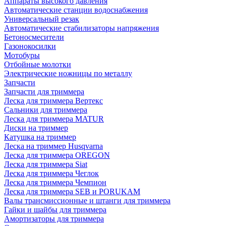
Аппараты высокого давления
Автоматические станции водоснабжения
Универсальный резак
Автоматические стабилизаторы напряжения
Бетоносмесители
Газонокосилки
Мотобуры
Отбойные молотки
Электрические ножницы по металлу
Запчасти
Запчасти для триммера
Леска для триммера Вертекс
Сальники для триммера
Леска для триммера MATUR
Диски на триммер
Катушка на триммер
Леска на триммер Husqvarna
Леска для триммера OREGON
Леска для триммера Siat
Леска для триммера Чеглок
Леска для триммера Чемпион
Леска для триммера SEB и PORUKAM
Валы трансмиссионные и штанги для триммера
Гайки и шайбы для триммера
Амортизаторы для триммера