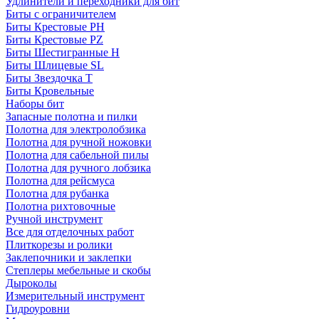
Удлинители и переходники для бит
Биты с ограничителем
Биты Крестовые PH
Биты Крестовые PZ
Биты Шестигранные H
Биты Шлицевые SL
Биты Звездочка T
Биты Кровельные
Наборы бит
Запасные полотна и пилки
Полотна для электролобзика
Полотна для ручной ножовки
Полотна для сабельной пилы
Полотна для ручного лобзика
Полотна для рейсмуса
Полотна для рубанка
Полотна рихтовочные
Ручной инструмент
Все для отделочных работ
Плиткорезы и ролики
Заклепочники и заклепки
Степлеры мебельные и скобы
Дыроколы
Измерительный инструмент
Гидроуровни