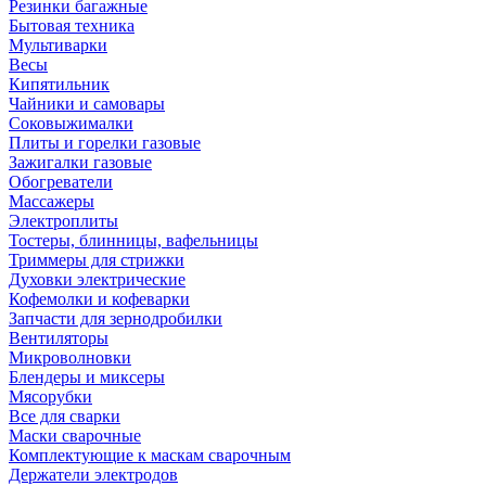
Резинки багажные
Бытовая техника
Мультиварки
Весы
Кипятильник
Чайники и самовары
Соковыжималки
Плиты и горелки газовые
Зажигалки газовые
Обогреватели
Массажеры
Электроплиты
Тостеры, блинницы, вафельницы
Триммеры для стрижки
Духовки электрические
Кофемолки и кофеварки
Запчасти для зернодробилки
Вентиляторы
Микроволновки
Блендеры и миксеры
Мясорубки
Все для сварки
Маски сварочные
Комплектующие к маскам сварочным
Держатели электродов