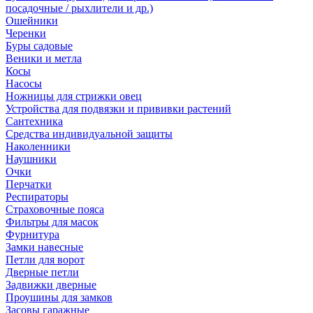
посадочные / рыхлители и др.)
Ошейники
Черенки
Буры садовые
Веники и метла
Косы
Насосы
Ножницы для стрижки овец
Устройства для подвязки и прививки растений
Сантехника
Средства индивидуальной защиты
Наколенники
Наушники
Очки
Перчатки
Респираторы
Страховочные пояса
Фильтры для масок
Фурнитура
Замки навесные
Петли для ворот
Дверные петли
Задвижки дверные
Проушины для замков
Засовы гаражные