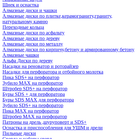
Шнек и оснастка
Алмазные диски и чашки
Алмазные диски по плитке,керамограниту,граниту,
натуральному камню
Переходные кольца
Алмазные диски по асфальту
Алмазные диски по дереву
Алмазные диски по металлу
Алмазные диски по кирпичу,бетону и армированному бетону
Алмазные чашки
Альфа Диски по дереву
Насадки на реноватор и роторайзер
Насадки для перфоратора и отбойного молотка
Пика SDS+ на перфоратор
Зубило MAX на перфоратор
Штробер SDS+ на перфоратор
Буры SDS + для перфоратора
Буры SDS MAX для перфоратора
Зубило SDS+ на перфоратор
Пика MAX на перфоратор
Штробер MAX на перфоратор
Патроны на дрель ,шуруповерт и SDS+
Оснастка и приспособления для УШМ и дрели
Пильные диски
Сверла и наборы сверл