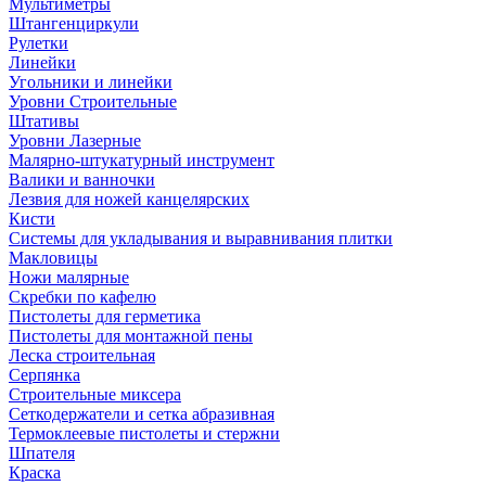
Мультиметры
Штангенциркули
Рулетки
Линейки
Угольники и линейки
Уровни Строительные
Штативы
Уровни Лазерные
Малярно-штукатурный инструмент
Валики и ванночки
Лезвия для ножей канцелярских
Кисти
Системы для укладывания и выравнивания плитки
Макловицы
Ножи малярные
Скребки по кафелю
Пистолеты для герметика
Пистолеты для монтажной пены
Леска строительная
Серпянка
Строительные миксера
Сеткодержатели и сетка абразивная
Термоклеевые пистолеты и стержни
Шпателя
Краска