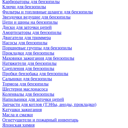
Карбюраторы для бензопилы
Ключи для бензопилы
Фильтры и топливные шланги для бензопилы
Звездочки ведущие для бензопилы
Цепи и шины на бензопилы
Диски для заточки цепей
Амортизаторы для бензопилы
Двигатели для триммера
Насосы для бензопилы
Поршневые группы для бензопилы
Прокладки для бензопилы
Маховики зажигания для бензопилы
Натяжители для бензопилы
Сцепления для бензопилы
Пробки бензобака для бензопилы
Сальники для бензопилы
Тормоза для бензопилы
Шестерни маслонасоса
Коленвалы для бензопилы
Напильники для заточки цепей
Запчасти для котлов (ТЭНы, аноды, прокладки)
Катушки зажигания
Масла и смазки
Огнетушители и пожарный инвентарь
Японская химия