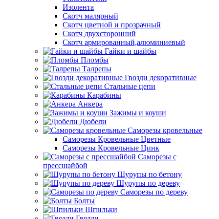
Изолента
Скотч малярный
Скотч цветной и прозрачный
Скотч двухсторонний
Скотч армированный,алюминиевый
Гайки и шайбы
Пломбы
Талрепы
Гвозди декоративные
Стальные цепи
Карабины
Анкера
Зажимы и коуши
Дюбели
Саморезы кровельные
Саморезы Кровельные Цветные
Саморезы Кровельные Цинк
Саморезы с
прессшайбой
Шурупы по бетону
Шурупы по дереву
Саморезы по дереву
Болты
Шпильки
Гвозди