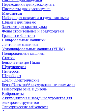
Переходники для краскопульта
Пистолеты для краскопульта
Манометры
Наборы для покраски и сдувания пыли
Шланги для пневмо
Запчасти для краскопульта
Фены строительные и воздуходувки
Граверы и Фрезеры
Шлифовальные машинки
Ленточные машинки
Углошлифовальные машины (УШМ)
Полировальные машины
Станки
Бензо и электро Пилы
Шуруповерты
Пылесосы
Штроборез
Дрели Электрические
Бензо/Электро/Аккумуляторные триммеры
Генераторы бенз. и дизель
Виброплиты
Аккумуляторы и зарядные утройства для
электроинструментов
Электрические гайковерты