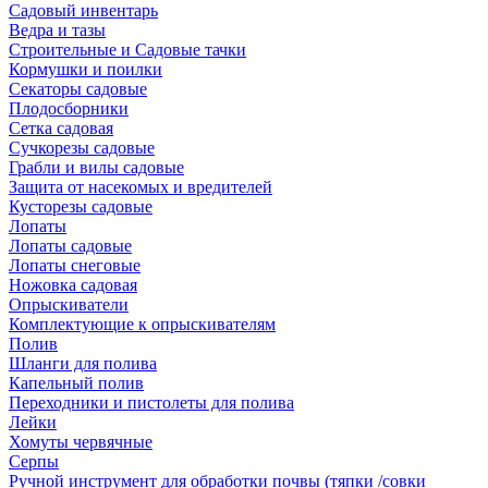
Садовый инвентарь
Ведра и тазы
Строительные и Садовые тачки
Кормушки и поилки
Секаторы садовые
Плодосборники
Сетка садовая
Сучкорезы садовые
Грабли и вилы садовые
Защита от насекомых и вредителей
Кусторезы садовые
Лопаты
Лопаты садовые
Лопаты снеговые
Ножовка садовая
Опрыскиватели
Комплектующие к опрыскивателям
Полив
Шланги для полива
Капельный полив
Переходники и пистолеты для полива
Лейки
Хомуты червячные
Серпы
Ручной инструмент для обработки почвы (тяпки /совки