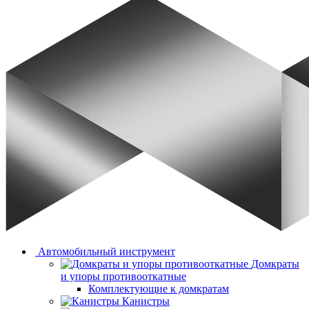
Автомобильный инструмент
Домкраты
и упоры противооткатные
Комплектующие к домкратам
Канистры