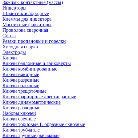
Зажимы контактные (массы)
Инверторы
Шланги кислородные
Клеммы для инвектора
Магнитные фиксаторы
Проволока сварочная
Сопла
Резаки пропановые и горелки
Холодная сварка
Электроды
Ключи
Ключи баллонные и гайковёрты
Ключи комбинированные
Ключи накидные
Ключи разрезные
Ключи рожковые
Ключи трещоточные
Ключи шарнирные /шестигранные
Ключи динамометрические
Ключи разводные
Наборы ключей
Ключи свечные
Ключи торцовые L-образные сквозные
Ключи трубчатые
Ключи трубные рычажные