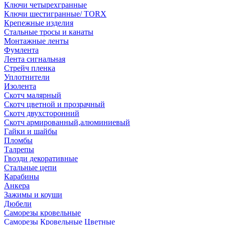
Ключи четырехгранные
Ключи шестигранные/ TORX
Крепежные изделия
Стальные тросы и канаты
Монтажные ленты
Фумлента
Лента сигнальная
Стрейч пленка
Уплотнители
Изолента
Скотч малярный
Скотч цветной и прозрачный
Скотч двухсторонний
Скотч армированный,алюминиевый
Гайки и шайбы
Пломбы
Талрепы
Гвозди декоративные
Стальные цепи
Карабины
Анкера
Зажимы и коуши
Дюбели
Саморезы кровельные
Саморезы Кровельные Цветные