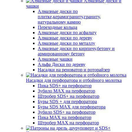
Алмазные диски и
чашки
Алмазные диски по
плитке,керамограниту,граниту,
натуральному камню
Переходные кольца
Алмазные диски по асфальту
Алмазные диски по дереву
Алмазные диски по металлу
Алмазные диски по кирпичу,бетону и
армированному бетону
Алмазные чашки
Альфа Диски по дереву
Насадки на реноватор и роторайзер
Насадки для перфоратора и отбойного молотка
Пика SDS+ на перфоратор
Зубило MAX на перфоратор
Штробер SDS+ на перфоратор
Буры SDS + для перфоратора
Буры SDS MAX для перфоратора
Зубило SDS+ на перфоратор
Пика MAX на перфоратор
Штробер MAX на перфоратор