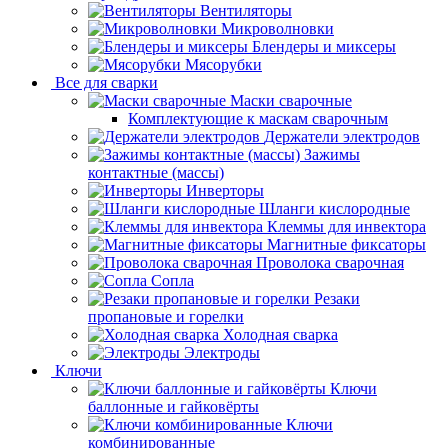
Вентиляторы
Микроволновки
Блендеры и миксеры
Мясорубки
Все для сварки
Маски сварочные
Комплектующие к маскам сварочным
Держатели электродов
Зажимы
контактные (массы)
Инверторы
Шланги кислородные
Клеммы для инвектора
Магнитные фиксаторы
Проволока сварочная
Сопла
Резаки
пропановые и горелки
Холодная сварка
Электроды
Ключи
Ключи
баллонные и гайковёрты
Ключи
комбинированные