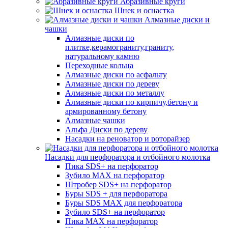
Абразивные круги
Шнек и оснастка
Алмазные диски и
чашки
Алмазные диски по
плитке,керамограниту,граниту,
натуральному камню
Переходные кольца
Алмазные диски по асфальту
Алмазные диски по дереву
Алмазные диски по металлу
Алмазные диски по кирпичу,бетону и
армированному бетону
Алмазные чашки
Альфа Диски по дереву
Насадки на реноватор и роторайзер
Насадки для перфоратора и отбойного молотка
Пика SDS+ на перфоратор
Зубило MAX на перфоратор
Штробер SDS+ на перфоратор
Буры SDS + для перфоратора
Буры SDS MAX для перфоратора
Зубило SDS+ на перфоратор
Пика MAX на перфоратор