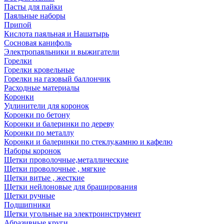
Пасты для пайки
Паяльные наборы
Припой
Кислота паяльная и Нашатырь
Сосновая канифоль
Электропаяльники и выжигатели
Горелки
Горелки кровельные
Горелки на газовый баллончик
Расходные материалы
Коронки
Удлинители для коронок
Коронки по бетону
Коронки и балеринки по дереву
Коронки по металлу
Коронки и балеринки по стеклу,камню и кафелю
Наборы коронок
Щетки проволочные,металлические
Щетки проволочные , мягкие
Щетки витые , жесткие
Щетки нейлоновые для браширования
Щетки ручные
Подшипники
Щетки угольные на электроинструмент
Абразивные круги