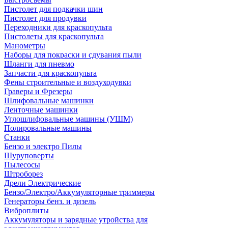
Пистолет для подкачки шин
Пистолет для продувки
Переходники для краскопульта
Пистолеты для краскопульта
Манометры
Наборы для покраски и сдувания пыли
Шланги для пневмо
Запчасти для краскопульта
Фены строительные и воздуходувки
Граверы и Фрезеры
Шлифовальные машинки
Ленточные машинки
Углошлифовальные машины (УШМ)
Полировальные машины
Станки
Бензо и электро Пилы
Шуруповерты
Пылесосы
Штроборез
Дрели Электрические
Бензо/Электро/Аккумуляторные триммеры
Генераторы бенз. и дизель
Виброплиты
Аккумуляторы и зарядные утройства для