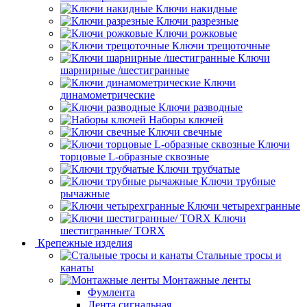
Ключи накидные
Ключи разрезные
Ключи рожковые
Ключи трещоточные
Ключи
шарнирные /шестигранные
Ключи
динамометрические
Ключи разводные
Наборы ключей
Ключи свечные
Ключи
торцовые L-образные сквозные
Ключи трубчатые
Ключи трубные
рычажные
Ключи четырехгранные
Ключи
шестигранные/ TORX
Крепежные изделия
Стальные тросы и
канаты
Монтажные ленты
Фумлента
Лента сигнальная