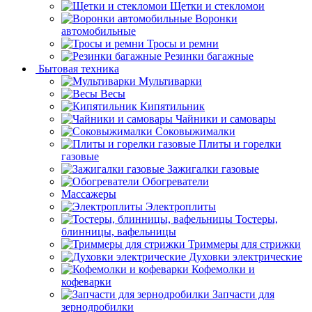
Щетки и стекломои
Воронки
автомобильные
Тросы и ремни
Резинки багажные
Бытовая техника
Мультиварки
Весы
Кипятильник
Чайники и самовары
Соковыжималки
Плиты и горелки
газовые
Зажигалки газовые
Обогреватели
Массажеры
Электроплиты
Тостеры,
блинницы, вафельницы
Триммеры для стрижки
Духовки электрические
Кофемолки и
кофеварки
Запчасти для
зернодробилки