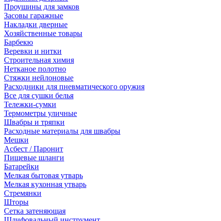
Проушины для замков
Засовы гаражные
Накладки дверные
Хозяйственные товары
Барбекю
Веревки и нитки
Строительная химия
Нетканое полотно
Стяжки нейлоновые
Расходники для пневматического оружия
Все для сушки белья
Тележки-сумки
Термометры уличные
Швабры и тряпки
Расходные материалы для швабры
Мешки
Асбест / Паронит
Пищевые шланги
Батарейки
Мелкая бытовая утварь
Мелкая кухонная утварь
Стремянки
Шторы
Сетка затеняющая
Шлифовальный инструмент