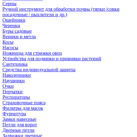
Серпы
Ручной инструмент для обработки почвы (тяпки /совки
посадочные / рыхлители и др.)
Ошейники
Черенки
Буры садовые
Веники и метла
Косы
Насосы
Ножницы для стрижки овец
Устройства для подвязки и прививки растений
Сантехника
Средства индивидуальной защиты
Наколенники
Наушники
Очки
Перчатки
Респираторы
Страховочные пояса
Фильтры для масок
Фурнитура
Замки навесные
Петли для ворот
Дверные петли
Задвижки дверные