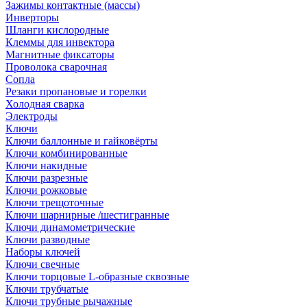
Зажимы контактные (массы)
Инверторы
Шланги кислородные
Клеммы для инвектора
Магнитные фиксаторы
Проволока сварочная
Сопла
Резаки пропановые и горелки
Холодная сварка
Электроды
Ключи
Ключи баллонные и гайковёрты
Ключи комбинированные
Ключи накидные
Ключи разрезные
Ключи рожковые
Ключи трещоточные
Ключи шарнирные /шестигранные
Ключи динамометрические
Ключи разводные
Наборы ключей
Ключи свечные
Ключи торцовые L-образные сквозные
Ключи трубчатые
Ключи трубные рычажные