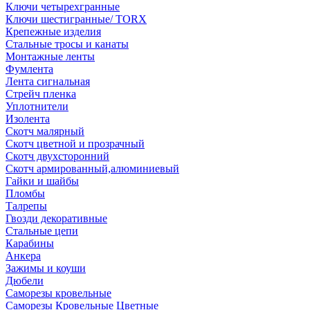
Ключи четырехгранные
Ключи шестигранные/ TORX
Крепежные изделия
Стальные тросы и канаты
Монтажные ленты
Фумлента
Лента сигнальная
Стрейч пленка
Уплотнители
Изолента
Скотч малярный
Скотч цветной и прозрачный
Скотч двухсторонний
Скотч армированный,алюминиевый
Гайки и шайбы
Пломбы
Талрепы
Гвозди декоративные
Стальные цепи
Карабины
Анкера
Зажимы и коуши
Дюбели
Саморезы кровельные
Саморезы Кровельные Цветные