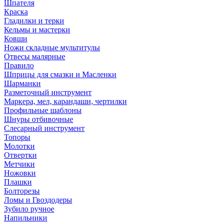
Шпателя
Краска
Гладилки и терки
Кельмы и мастерки
Ковши
Ножи складные мультитулы
Отвесы малярные
Правило
Шприцы для смазки и Масленки
Шарманки
Разметочный инструмент
Маркера, мел, карандаши, чертилки
Профильные шаблоны
Шнуры отбивочные
Слесарный инструмент
Топоры
Молотки
Отвертки
Метчики
Ножовки
Плашки
Болторезы
Ломы и Гвоздодеры
Зубило ручное
Напильники