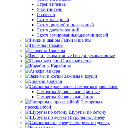
Стрейч пленка
Уплотнители
Изолента
Скотч малярный
Скотч цветной и прозрачный
Скотч двухсторонний
Скотч армированный,алюминиевый
Гайки и шайбы
Пломбы
Талрепы
Гвозди декоративные
Стальные цепи
Карабины
Анкера
Зажимы и коуши
Дюбели
Саморезы кровельные
Саморезы Кровельные Цветные
Саморезы Кровельные Цинк
Саморезы с
прессшайбой
Шурупы по бетону
Шурупы по дереву
Саморезы по дереву
Болты