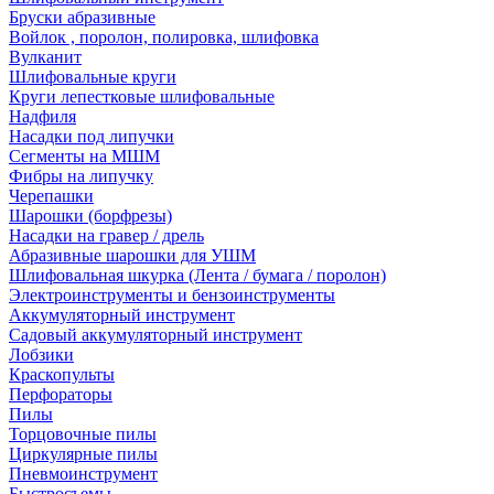
Бруски абразивные
Войлок , поролон, полировка, шлифовка
Вулканит
Шлифовальные круги
Круги лепестковые шлифовальные
Надфиля
Насадки под липучки
Сегменты на МШМ
Фибры на липучку
Черепашки
Шарошки (борфрезы)
Насадки на гравер / дрель
Абразивные шарошки для УШМ
Шлифовальная шкурка (Лента / бумага / поролон)
Электроинструменты и бензоинструменты
Аккумуляторный инструмент
Садовый аккумуляторный инструмент
Лобзики
Краскопульты
Перфораторы
Пилы
Торцовочные пилы
Циркулярные пилы
Пневмоинструмент
Быстросъемы