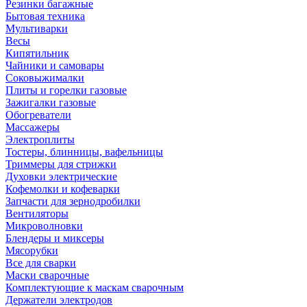
Резинки багажные
Бытовая техника
Мультиварки
Весы
Кипятильник
Чайники и самовары
Соковыжималки
Плиты и горелки газовые
Зажигалки газовые
Обогреватели
Массажеры
Электроплиты
Тостеры, блинницы, вафельницы
Триммеры для стрижки
Духовки электрические
Кофемолки и кофеварки
Запчасти для зернодробилки
Вентиляторы
Микроволновки
Блендеры и миксеры
Мясорубки
Все для сварки
Маски сварочные
Комплектующие к маскам сварочным
Держатели электродов