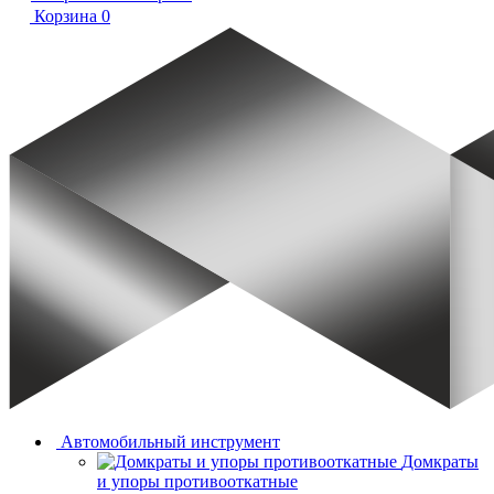
Корзина
0
Автомобильный инструмент
Домкраты
и упоры противооткатные