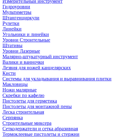
Измерительный инструмент
Гидроуровни
Мультиметры
Штангенциркули
Рулетки
Линейки
Угольники и линейки
Уровни Строительные
Штативы
Уровни Лазерные
Малярно-штукатурный инструмент
Валики и ванночки
Лезвия для ножей канцелярских
Кисти
Системы для укладывания и выравнивания плитки
Макловицы
Ножи малярные
Скребки по кафелю
Пистолеты для герметика
Пистолеты для монтажной пены
Леска строительная
Серпянка
Строительные миксера
Сеткодержатели и сетка абразивная
Термоклеевые пистолеты и стержни