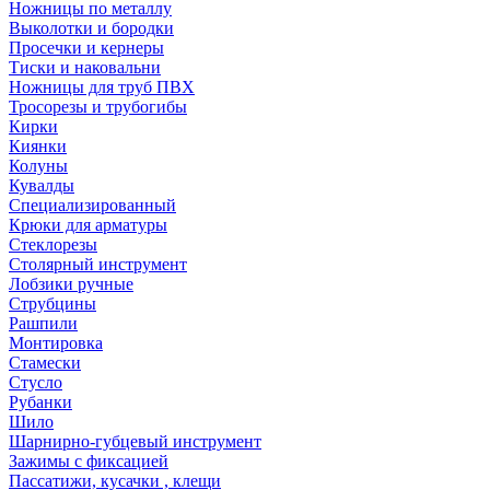
Ножницы по металлу
Выколотки и бородки
Просечки и кернеры
Тиски и наковальни
Ножницы для труб ПВХ
Тросорезы и трубогибы
Кирки
Киянки
Колуны
Кувалды
Специализированный
Крюки для арматуры
Стеклорезы
Столярный инструмент
Лобзики ручные
Струбцины
Рашпили
Монтировка
Стамески
Стусло
Рубанки
Шило
Шарнирно-губцевый инструмент
Зажимы с фиксацией
Пассатижи, кусачки , клещи