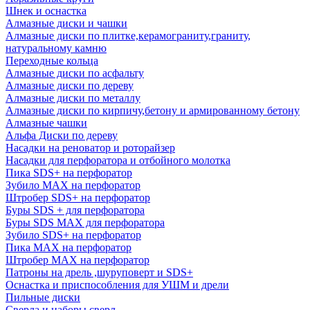
Шнек и оснастка
Алмазные диски и чашки
Алмазные диски по плитке,керамограниту,граниту,
натуральному камню
Переходные кольца
Алмазные диски по асфальту
Алмазные диски по дереву
Алмазные диски по металлу
Алмазные диски по кирпичу,бетону и армированному бетону
Алмазные чашки
Альфа Диски по дереву
Насадки на реноватор и роторайзер
Насадки для перфоратора и отбойного молотка
Пика SDS+ на перфоратор
Зубило MAX на перфоратор
Штробер SDS+ на перфоратор
Буры SDS + для перфоратора
Буры SDS MAX для перфоратора
Зубило SDS+ на перфоратор
Пика MAX на перфоратор
Штробер MAX на перфоратор
Патроны на дрель ,шуруповерт и SDS+
Оснастка и приспособления для УШМ и дрели
Пильные диски
Сверла и наборы сверл