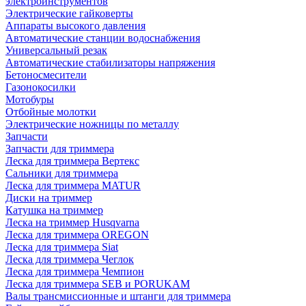
электроинструментов
Электрические гайковерты
Аппараты высокого давления
Автоматические станции водоснабжения
Универсальный резак
Автоматические стабилизаторы напряжения
Бетоносмесители
Газонокосилки
Мотобуры
Отбойные молотки
Электрические ножницы по металлу
Запчасти
Запчасти для триммера
Леска для триммера Вертекс
Сальники для триммера
Леска для триммера MATUR
Диски на триммер
Катушка на триммер
Леска на триммер Husqvarna
Леска для триммера OREGON
Леска для триммера Siat
Леска для триммера Чеглок
Леска для триммера Чемпион
Леска для триммера SEB и PORUKAM
Валы трансмиссионные и штанги для триммера