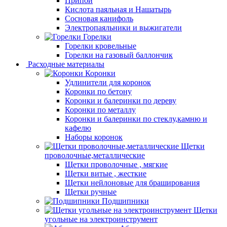
Припой
Кислота паяльная и Нашатырь
Сосновая канифоль
Электропаяльники и выжигатели
Горелки
Горелки кровельные
Горелки на газовый баллончик
Расходные материалы
Коронки
Удлинители для коронок
Коронки по бетону
Коронки и балеринки по дереву
Коронки по металлу
Коронки и балеринки по стеклу,камню и
кафелю
Наборы коронок
Щетки
проволочные,металлические
Щетки проволочные , мягкие
Щетки витые , жесткие
Щетки нейлоновые для браширования
Щетки ручные
Подшипники
Щетки
угольные на электроинструмент