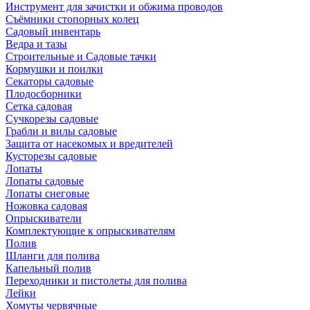
Инструмент для зачистки и обжима проводов
Съёмники стопорных колец
Садовый инвентарь
Ведра и тазы
Строительные и Садовые тачки
Кормушки и поилки
Секаторы садовые
Плодосборники
Сетка садовая
Сучкорезы садовые
Грабли и вилы садовые
Защита от насекомых и вредителей
Кусторезы садовые
Лопаты
Лопаты садовые
Лопаты снеговые
Ножовка садовая
Опрыскиватели
Комплектующие к опрыскивателям
Полив
Шланги для полива
Капельный полив
Переходники и пистолеты для полива
Лейки
Хомуты червячные