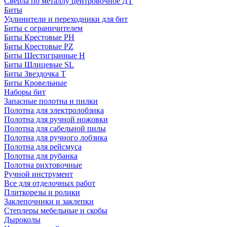
Сверла по металлу центровочное ДТ
Биты
Удлинители и переходники для бит
Биты с ограничителем
Биты Крестовые PH
Биты Крестовые PZ
Биты Шестигранные H
Биты Шлицевые SL
Биты Звездочка T
Биты Кровельные
Наборы бит
Запасные полотна и пилки
Полотна для электролобзика
Полотна для ручной ножовки
Полотна для сабельной пилы
Полотна для ручного лобзика
Полотна для рейсмуса
Полотна для рубанка
Полотна рихтовочные
Ручной инструмент
Все для отделочных работ
Плиткорезы и ролики
Заклепочники и заклепки
Степлеры мебельные и скобы
Дыроколы