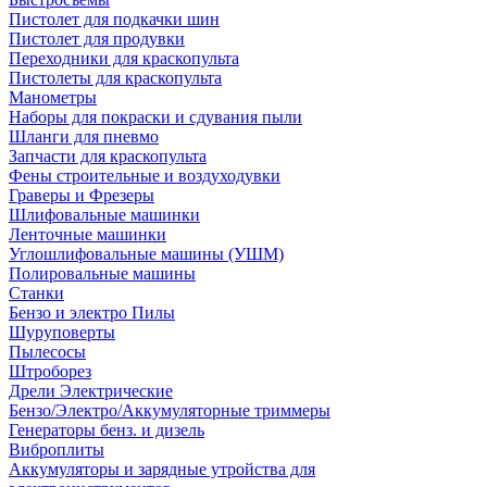
Пистолет для подкачки шин
Пистолет для продувки
Переходники для краскопульта
Пистолеты для краскопульта
Манометры
Наборы для покраски и сдувания пыли
Шланги для пневмо
Запчасти для краскопульта
Фены строительные и воздуходувки
Граверы и Фрезеры
Шлифовальные машинки
Ленточные машинки
Углошлифовальные машины (УШМ)
Полировальные машины
Станки
Бензо и электро Пилы
Шуруповерты
Пылесосы
Штроборез
Дрели Электрические
Бензо/Электро/Аккумуляторные триммеры
Генераторы бенз. и дизель
Виброплиты
Аккумуляторы и зарядные утройства для