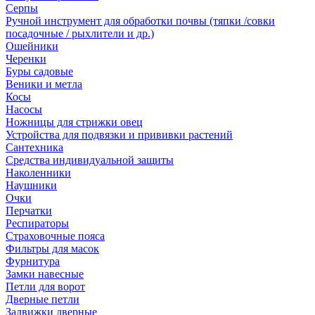
Серпы
Ручной инструмент для обработки почвы (тяпки /совки
посадочные / рыхлители и др.)
Ошейники
Черенки
Буры садовые
Веники и метла
Косы
Насосы
Ножницы для стрижки овец
Устройства для подвязки и прививки растений
Сантехника
Средства индивидуальной защиты
Наколенники
Наушники
Очки
Перчатки
Респираторы
Страховочные пояса
Фильтры для масок
Фурнитура
Замки навесные
Петли для ворот
Дверные петли
Задвижки дверные