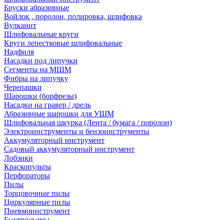
Бруски абразивные
Войлок , поролон, полировка, шлифовка
Вулканит
Шлифовальные круги
Круги лепестковые шлифовальные
Надфиля
Насадки под липучки
Сегменты на МШМ
Фибры на липучку
Черепашки
Шарошки (борфрезы)
Насадки на гравер / дрель
Абразивные шарошки для УШМ
Шлифовальная шкурка (Лента / бумага / поролон)
Электроинструменты и бензоинструменты
Аккумуляторный инструмент
Садовый аккумуляторный инструмент
Лобзики
Краскопульты
Перфораторы
Пилы
Торцовочные пилы
Циркулярные пилы
Пневмоинструмент
Быстросъемы