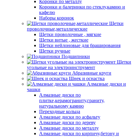
Коронки по металлу
Коронки и балеринки по стеклу,камню и
кафелю
Наборы коронок
Щетки
проволочные,металлические
Щетки проволочные , мягкие
Щетки витые , жесткие
Щетки нейлоновые для браширования
Щетки ручные
Подшипники
Щетки
угольные на электроинструмент
Абразивные круги
Шнек и оснастка
Алмазные диски и
чашки
Алмазные диски по
плитке,керамограниту,граниту,
натуральному камню
Переходные кольца
Алмазные диски по асфальту
Алмазные диски по дереву
Алмазные диски по металлу
Алмазные диски по кирпичу,бетону и