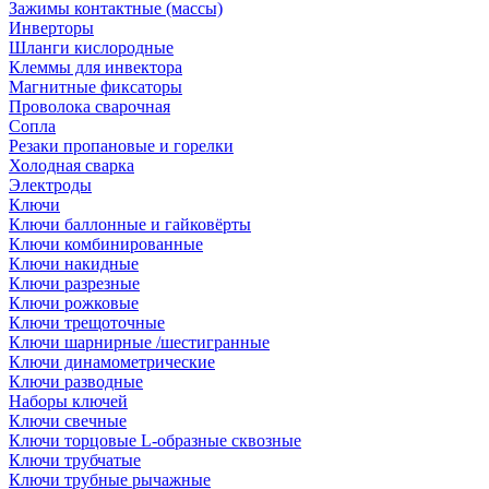
Зажимы контактные (массы)
Инверторы
Шланги кислородные
Клеммы для инвектора
Магнитные фиксаторы
Проволока сварочная
Сопла
Резаки пропановые и горелки
Холодная сварка
Электроды
Ключи
Ключи баллонные и гайковёрты
Ключи комбинированные
Ключи накидные
Ключи разрезные
Ключи рожковые
Ключи трещоточные
Ключи шарнирные /шестигранные
Ключи динамометрические
Ключи разводные
Наборы ключей
Ключи свечные
Ключи торцовые L-образные сквозные
Ключи трубчатые
Ключи трубные рычажные