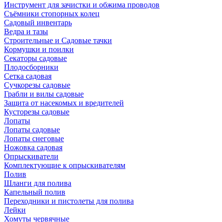
Инструмент для зачистки и обжима проводов
Съёмники стопорных колец
Садовый инвентарь
Ведра и тазы
Строительные и Садовые тачки
Кормушки и поилки
Секаторы садовые
Плодосборники
Сетка садовая
Сучкорезы садовые
Грабли и вилы садовые
Защита от насекомых и вредителей
Кусторезы садовые
Лопаты
Лопаты садовые
Лопаты снеговые
Ножовка садовая
Опрыскиватели
Комплектующие к опрыскивателям
Полив
Шланги для полива
Капельный полив
Переходники и пистолеты для полива
Лейки
Хомуты червячные