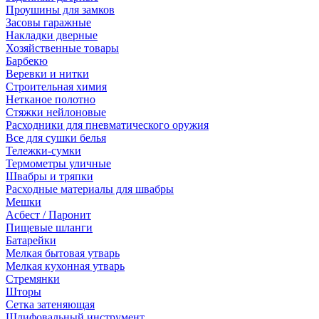
Проушины для замков
Засовы гаражные
Накладки дверные
Хозяйственные товары
Барбекю
Веревки и нитки
Строительная химия
Нетканое полотно
Стяжки нейлоновые
Расходники для пневматического оружия
Все для сушки белья
Тележки-сумки
Термометры уличные
Швабры и тряпки
Расходные материалы для швабры
Мешки
Асбест / Паронит
Пищевые шланги
Батарейки
Мелкая бытовая утварь
Мелкая кухонная утварь
Стремянки
Шторы
Сетка затеняющая
Шлифовальный инструмент