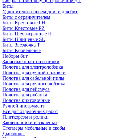
Сверла по металлу центровочное ДТ
Биты
Удлинители и переходники для бит
Биты с ограничителем
Биты Крестовые PH
Биты Крестовые PZ
Биты Шестигранные H
Биты Шлицевые SL
Биты Звездочка T
Биты Кровельные
Наборы бит
Запасные полотна и пилки
Полотна для электролобзика
Полотна для ручной ножовки
Полотна для сабельной пилы
Полотна для ручного лобзика
Полотна для рейсмуса
Полотна для рубанка
Полотна рихтовочные
Ручной инструмент
Все для отделочных работ
Плиткорезы и ролики
Заклепочники и заклепки
Степлеры мебельные и скобы
Дыроколы