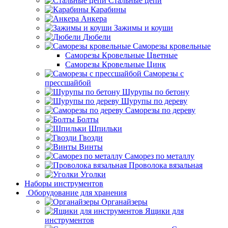
Стальные цепи
Карабины
Анкера
Зажимы и коуши
Дюбели
Саморезы кровельные
Саморезы Кровельные Цветные
Саморезы Кровельные Цинк
Саморезы с
прессшайбой
Шурупы по бетону
Шурупы по дереву
Саморезы по дереву
Болты
Шпильки
Гвозди
Винты
Саморез по металлу
Проволока вязальная
Уголки
Наборы инструментов
Оборудование для хранения
Органайзеры
Ящики для
инструментов