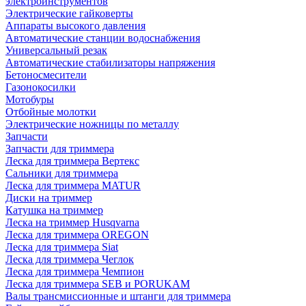
электроинструментов
Электрические гайковерты
Аппараты высокого давления
Автоматические станции водоснабжения
Универсальный резак
Автоматические стабилизаторы напряжения
Бетоносмесители
Газонокосилки
Мотобуры
Отбойные молотки
Электрические ножницы по металлу
Запчасти
Запчасти для триммера
Леска для триммера Вертекс
Сальники для триммера
Леска для триммера MATUR
Диски на триммер
Катушка на триммер
Леска на триммер Husqvarna
Леска для триммера OREGON
Леска для триммера Siat
Леска для триммера Чеглок
Леска для триммера Чемпион
Леска для триммера SEB и PORUKAM
Валы трансмиссионные и штанги для триммера