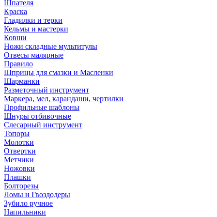
Шпателя
Краска
Гладилки и терки
Кельмы и мастерки
Ковши
Ножи складные мультитулы
Отвесы малярные
Правило
Шприцы для смазки и Масленки
Шарманки
Разметочный инструмент
Маркера, мел, карандаши, чертилки
Профильные шаблоны
Шнуры отбивочные
Слесарный инструмент
Топоры
Молотки
Отвертки
Метчики
Ножовки
Плашки
Болторезы
Ломы и Гвоздодеры
Зубило ручное
Напильники