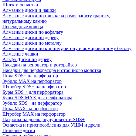
Шнек и оснастка
Алмазные диски и чашки
Алмазные диски по плитке,керамограниту,граниту,
натуральному камню
Переходные кольца
Алмазные диски по асфальту
Алмазные диски по дереву
Алмазные диски по металлу
Алмазные диски по кирпичу,бетону и армированному бетону
Алмазные чашки
Альфа Диски по дереву
Насадки на реноватор и роторайзер
Насадки для перфоратора и отбойного молотка
Пика SDS+ на перфоратор
Зубило MAX на перфоратор
Штробер SDS+ на перфоратор
Буры SDS + для перфоратора
Буры SDS MAX для перфоратора
Зубило SDS+ на перфоратор
Пика MAX на перфоратор
Штробер MAX на перфоратор
Патроны на дрель ,шуруповерт и SDS+
Оснастка и приспособления для УШМ и дрели
Пильные диски
Сверла и наборы сверл