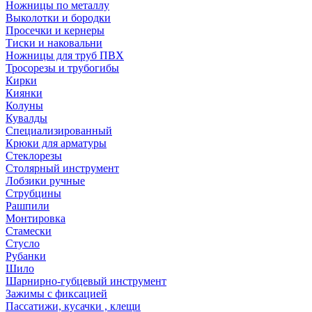
Ножницы по металлу
Выколотки и бородки
Просечки и кернеры
Тиски и наковальни
Ножницы для труб ПВХ
Тросорезы и трубогибы
Кирки
Киянки
Колуны
Кувалды
Специализированный
Крюки для арматуры
Стеклорезы
Столярный инструмент
Лобзики ручные
Струбцины
Рашпили
Монтировка
Стамески
Стусло
Рубанки
Шило
Шарнирно-губцевый инструмент
Зажимы с фиксацией
Пассатижи, кусачки , клещи