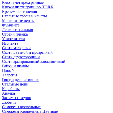
Ключи четырехгранные
Ключи шестигранные/ TORX
Крепежные изделия
Стальные тросы и канаты
Монтажные ленты
Фумлента
Лента сигнальная
Стрейч пленка
Уплотнители
Изолента
Скотч малярный
Скотч цветной и прозрачный
Скотч двухсторонний
Скотч армированный,алюминиевый
Гайки и шайбы
Пломбы
Талрепы
Гвозди декоративные
Стальные цепи
Карабины
Анкера
Зажимы и коуши
Дюбели
Саморезы кровельные
Саморезы Кровельные Цветные