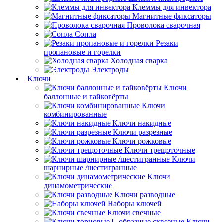
Клеммы для инвектора
Магнитные фиксаторы
Проволока сварочная
Сопла
Резаки
пропановые и горелки
Холодная сварка
Электроды
Ключи
Ключи
баллонные и гайковёрты
Ключи
комбинированные
Ключи накидные
Ключи разрезные
Ключи рожковые
Ключи трещоточные
Ключи
шарнирные /шестигранные
Ключи
динамометрические
Ключи разводные
Наборы ключей
Ключи свечные
Ключи