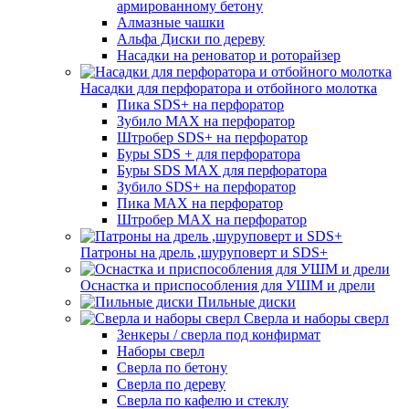
армированному бетону
Алмазные чашки
Альфа Диски по дереву
Насадки на реноватор и роторайзер
Насадки для перфоратора и отбойного молотка
Пика SDS+ на перфоратор
Зубило MAX на перфоратор
Штробер SDS+ на перфоратор
Буры SDS + для перфоратора
Буры SDS MAX для перфоратора
Зубило SDS+ на перфоратор
Пика MAX на перфоратор
Штробер MAX на перфоратор
Патроны на дрель ,шуруповерт и SDS+
Оснастка и приспособления для УШМ и дрели
Пильные диски
Сверла и наборы сверл
Зенкеры / сверла под конфирмат
Наборы сверл
Сверла по бетону
Сверла по дереву
Сверла по кафелю и стеклу