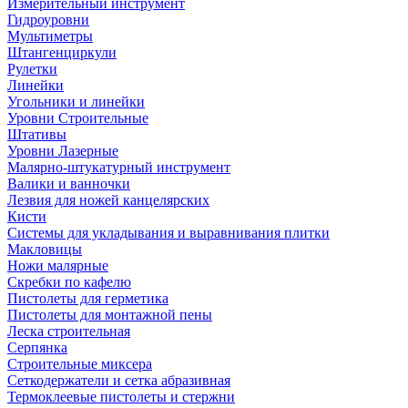
Измерительный инструмент
Гидроуровни
Мультиметры
Штангенциркули
Рулетки
Линейки
Угольники и линейки
Уровни Строительные
Штативы
Уровни Лазерные
Малярно-штукатурный инструмент
Валики и ванночки
Лезвия для ножей канцелярских
Кисти
Системы для укладывания и выравнивания плитки
Макловицы
Ножи малярные
Скребки по кафелю
Пистолеты для герметика
Пистолеты для монтажной пены
Леска строительная
Серпянка
Строительные миксера
Сеткодержатели и сетка абразивная
Термоклеевые пистолеты и стержни