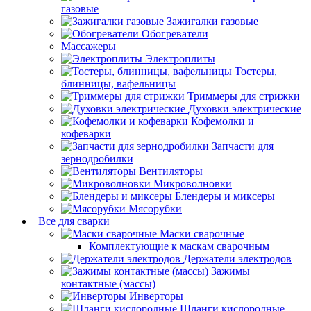
газовые
Зажигалки газовые
Обогреватели
Массажеры
Электроплиты
Тостеры,
блинницы, вафельницы
Триммеры для стрижки
Духовки электрические
Кофемолки и
кофеварки
Запчасти для
зернодробилки
Вентиляторы
Микроволновки
Блендеры и миксеры
Мясорубки
Все для сварки
Маски сварочные
Комплектующие к маскам сварочным
Держатели электродов
Зажимы
контактные (массы)
Инверторы
Шланги кислородные