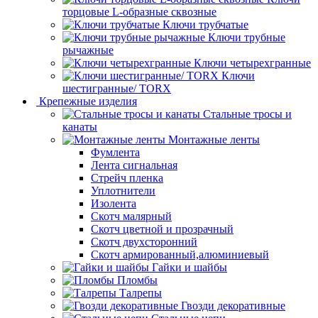
торцовые L-образные сквозные
Ключи трубчатые
Ключи трубные
рычажные
Ключи четырехгранные
Ключи
шестигранные/ TORX
Крепежные изделия
Стальные тросы и
канаты
Монтажные ленты
Фумлента
Лента сигнальная
Стрейч пленка
Уплотнители
Изолента
Скотч малярный
Скотч цветной и прозрачный
Скотч двухсторонний
Скотч армированный,алюминиевый
Гайки и шайбы
Пломбы
Талрепы
Гвозди декоративные