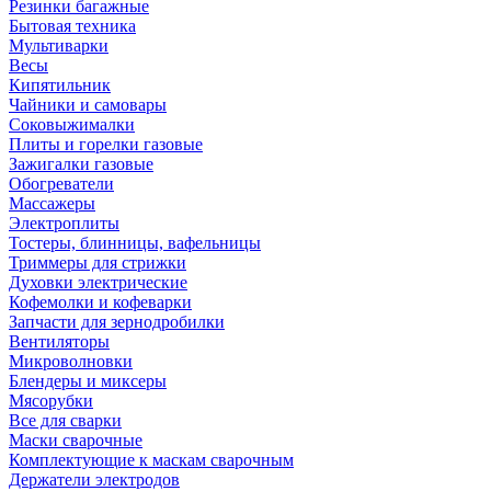
Резинки багажные
Бытовая техника
Мультиварки
Весы
Кипятильник
Чайники и самовары
Соковыжималки
Плиты и горелки газовые
Зажигалки газовые
Обогреватели
Массажеры
Электроплиты
Тостеры, блинницы, вафельницы
Триммеры для стрижки
Духовки электрические
Кофемолки и кофеварки
Запчасти для зернодробилки
Вентиляторы
Микроволновки
Блендеры и миксеры
Мясорубки
Все для сварки
Маски сварочные
Комплектующие к маскам сварочным
Держатели электродов