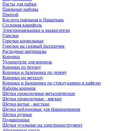
Пасты для пайки
Паяльные наборы
Припой
Кислота паяльная и Нашатырь
Сосновая канифоль
Электропаяльники и выжигатели
Горелки
Горелки кровельные
Горелки на газовый баллончик
Расходные материалы
Коронки
Удлинители для коронок
Коронки по бетону
Коронки и балеринки по дереву
Коронки по металлу
Коронки и балеринки по стеклу,камню и кафелю
Наборы коронок
Щетки проволочные,металлические
Щетки проволочные , мягкие
Щетки витые , жесткие
Щетки нейлоновые для браширования
Щетки ручные
Подшипники
Щетки угольные на электроинструмент
Абразивные круги