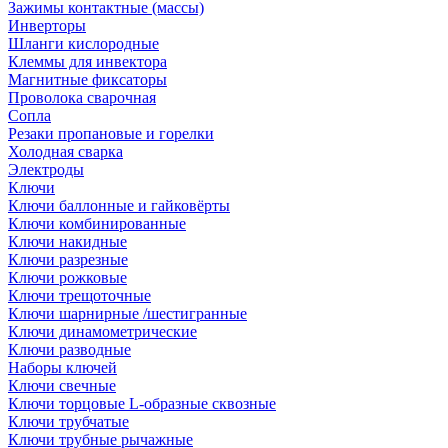
Зажимы контактные (массы)
Инверторы
Шланги кислородные
Клеммы для инвектора
Магнитные фиксаторы
Проволока сварочная
Сопла
Резаки пропановые и горелки
Холодная сварка
Электроды
Ключи
Ключи баллонные и гайковёрты
Ключи комбинированные
Ключи накидные
Ключи разрезные
Ключи рожковые
Ключи трещоточные
Ключи шарнирные /шестигранные
Ключи динамометрические
Ключи разводные
Наборы ключей
Ключи свечные
Ключи торцовые L-образные сквозные
Ключи трубчатые
Ключи трубные рычажные