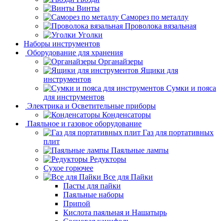
Винты
Саморез по металлу
Проволока вязальная
Уголки
Наборы инструментов
Оборудование для хранения
Органайзеры
Ящики для
инструментов
Сумки и пояса
для инструментов
Электрика и Осветительные приборы
Конденсаторы
Паяльное и газовое оборудование
Газ для портативных
плит
Паяльные лампы
Редукторы
Сухое горючее
Все для Пайки
Пасты для пайки
Паяльные наборы
Припой
Кислота паяльная и Нашатырь