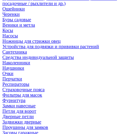
посадочные / рыхлители и др.)
Ошейники
Черенки
Буры садовые
Веники и метла
Косы
Насосы
Ножницы для стрижки овец
Устройства для подвязки и прививки растений
Сантехника
Средства индивидуальной защиты
Наколенники
Наушники
Очки
Перчатки
Респираторы
Страховочные пояса
Фильтры для масок
Фурнитура
Замки навесные
Петли для ворот
Дверные петли
Задвижки дверные
Проушины для замков
Засовы гаражные