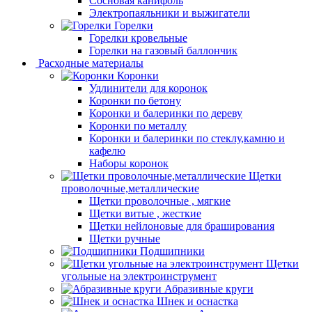
Сосновая канифоль
Электропаяльники и выжигатели
Горелки
Горелки кровельные
Горелки на газовый баллончик
Расходные материалы
Коронки
Удлинители для коронок
Коронки по бетону
Коронки и балеринки по дереву
Коронки по металлу
Коронки и балеринки по стеклу,камню и
кафелю
Наборы коронок
Щетки
проволочные,металлические
Щетки проволочные , мягкие
Щетки витые , жесткие
Щетки нейлоновые для браширования
Щетки ручные
Подшипники
Щетки
угольные на электроинструмент
Абразивные круги
Шнек и оснастка