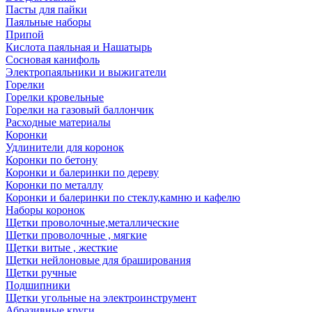
Пасты для пайки
Паяльные наборы
Припой
Кислота паяльная и Нашатырь
Сосновая канифоль
Электропаяльники и выжигатели
Горелки
Горелки кровельные
Горелки на газовый баллончик
Расходные материалы
Коронки
Удлинители для коронок
Коронки по бетону
Коронки и балеринки по дереву
Коронки по металлу
Коронки и балеринки по стеклу,камню и кафелю
Наборы коронок
Щетки проволочные,металлические
Щетки проволочные , мягкие
Щетки витые , жесткие
Щетки нейлоновые для браширования
Щетки ручные
Подшипники
Щетки угольные на электроинструмент
Абразивные круги