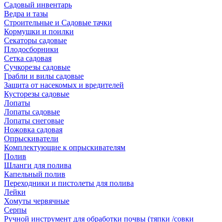
Садовый инвентарь
Ведра и тазы
Строительные и Садовые тачки
Кормушки и поилки
Секаторы садовые
Плодосборники
Сетка садовая
Сучкорезы садовые
Грабли и вилы садовые
Защита от насекомых и вредителей
Кусторезы садовые
Лопаты
Лопаты садовые
Лопаты снеговые
Ножовка садовая
Опрыскиватели
Комплектующие к опрыскивателям
Полив
Шланги для полива
Капельный полив
Переходники и пистолеты для полива
Лейки
Хомуты червячные
Серпы
Ручной инструмент для обработки почвы (тяпки /совки