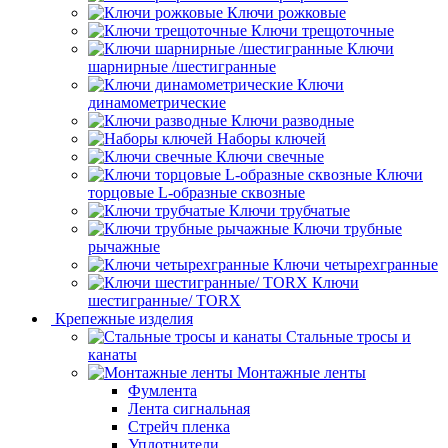
Ключи рожковые
Ключи трещоточные
Ключи
шарнирные /шестигранные
Ключи
динамометрические
Ключи разводные
Наборы ключей
Ключи свечные
Ключи
торцовые L-образные сквозные
Ключи трубчатые
Ключи трубные
рычажные
Ключи четырехгранные
Ключи
шестигранные/ TORX
Крепежные изделия
Стальные тросы и
канаты
Монтажные ленты
Фумлента
Лента сигнальная
Стрейч пленка
Уплотнители