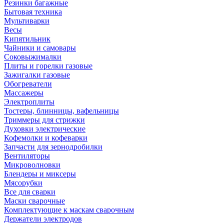
Резинки багажные
Бытовая техника
Мультиварки
Весы
Кипятильник
Чайники и самовары
Соковыжималки
Плиты и горелки газовые
Зажигалки газовые
Обогреватели
Массажеры
Электроплиты
Тостеры, блинницы, вафельницы
Триммеры для стрижки
Духовки электрические
Кофемолки и кофеварки
Запчасти для зернодробилки
Вентиляторы
Микроволновки
Блендеры и миксеры
Мясорубки
Все для сварки
Маски сварочные
Комплектующие к маскам сварочным
Держатели электродов