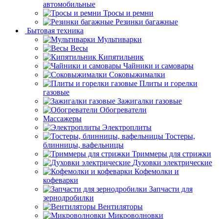
автомобильные
Тросы и ремни
Резинки багажные
Бытовая техника
Мультиварки
Весы
Кипятильник
Чайники и самовары
Соковыжималки
Плиты и горелки
газовые
Зажигалки газовые
Обогреватели
Массажеры
Электроплиты
Тостеры,
блинницы, вафельницы
Триммеры для стрижки
Духовки электрические
Кофемолки и
кофеварки
Запчасти для
зернодробилки
Вентиляторы
Микроволновки