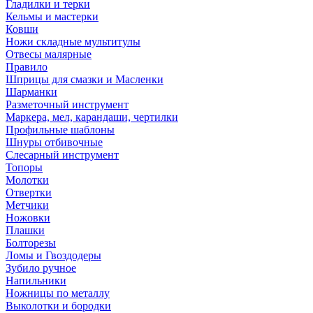
Гладилки и терки
Кельмы и мастерки
Ковши
Ножи складные мультитулы
Отвесы малярные
Правило
Шприцы для смазки и Масленки
Шарманки
Разметочный инструмент
Маркера, мел, карандаши, чертилки
Профильные шаблоны
Шнуры отбивочные
Слесарный инструмент
Топоры
Молотки
Отвертки
Метчики
Ножовки
Плашки
Болторезы
Ломы и Гвоздодеры
Зубило ручное
Напильники
Ножницы по металлу
Выколотки и бородки