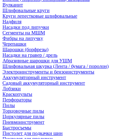
Вулканит
Шлифовальные круги
Круги лепестковые шлифовальные
Надфиля
Насадки под липучки
Сегменты на МШМ
Фибры на липучку
Черепашки
Шарошки (борфрезы)
Насадки на гравер / дрель
Абразивные шарошки для УШМ
Шлифовальная шкурка (Лента / бумага / поролон)
Электроинструменты и бензоинструменты
Аккумуляторный инструмент
Садовый аккумуляторный инструмент
Лобзики
Краскопульты
Перфораторы
Пилы
Торцовочные пилы
Циркулярные пилы
Пневмоинструмент
Быстросъемы
Пистолет для подкачки шин
Пистолет для продувки