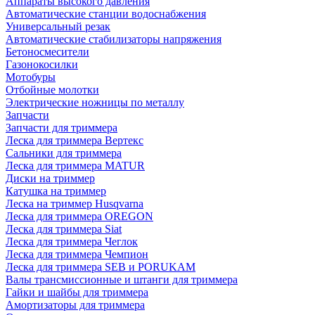
Аппараты высокого давления
Автоматические станции водоснабжения
Универсальный резак
Автоматические стабилизаторы напряжения
Бетоносмесители
Газонокосилки
Мотобуры
Отбойные молотки
Электрические ножницы по металлу
Запчасти
Запчасти для триммера
Леска для триммера Вертекс
Сальники для триммера
Леска для триммера MATUR
Диски на триммер
Катушка на триммер
Леска на триммер Husqvarna
Леска для триммера OREGON
Леска для триммера Siat
Леска для триммера Чеглок
Леска для триммера Чемпион
Леска для триммера SEB и PORUKAM
Валы трансмиссионные и штанги для триммера
Гайки и шайбы для триммера
Амортизаторы для триммера