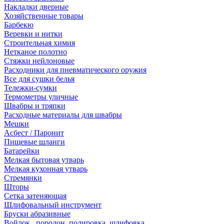
Накладки дверные
Хозяйственные товары
Барбекю
Веревки и нитки
Строительная химия
Нетканое полотно
Стяжки нейлоновые
Расходники для пневматического оружия
Все для сушки белья
Тележки-сумки
Термометры уличные
Швабры и тряпки
Расходные материалы для швабры
Мешки
Асбест / Паронит
Пищевые шланги
Батарейки
Мелкая бытовая утварь
Мелкая кухонная утварь
Стремянки
Шторы
Сетка затеняющая
Шлифовальный инструмент
Бруски абразивные
Войлок , поролон, полировка, шлифовка