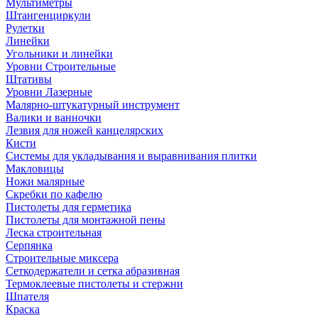
Мультиметры
Штангенциркули
Рулетки
Линейки
Угольники и линейки
Уровни Строительные
Штативы
Уровни Лазерные
Малярно-штукатурный инструмент
Валики и ванночки
Лезвия для ножей канцелярских
Кисти
Системы для укладывания и выравнивания плитки
Макловицы
Ножи малярные
Скребки по кафелю
Пистолеты для герметика
Пистолеты для монтажной пены
Леска строительная
Серпянка
Строительные миксера
Сеткодержатели и сетка абразивная
Термоклеевые пистолеты и стержни
Шпателя
Краска