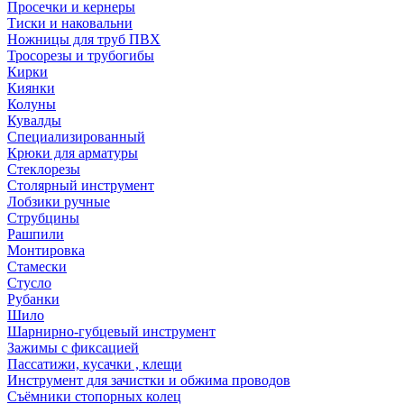
Просечки и кернеры
Тиски и наковальни
Ножницы для труб ПВХ
Тросорезы и трубогибы
Кирки
Киянки
Колуны
Кувалды
Специализированный
Крюки для арматуры
Стеклорезы
Столярный инструмент
Лобзики ручные
Струбцины
Рашпили
Монтировка
Стамески
Стусло
Рубанки
Шило
Шарнирно-губцевый инструмент
Зажимы с фиксацией
Пассатижи, кусачки , клещи
Инструмент для зачистки и обжима проводов
Съёмники стопорных колец