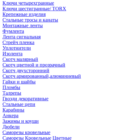
Ключи четырехгранные
Ключи шестигранные/ TORX
Крепежные изделия
Стальные тросы и канаты
Монтажные ленты
Фумлента
Лента сигнальная
Стрейч пленка
Уплотнители
Изолента
Скотч малярный
Скотч цветной и прозрачный
Скотч двухсторонний
Скотч армированный,алюминиевый
Гайки и шайбы
Пломбы
Талрепы
Гвозди декоративные
Стальные цепи
Карабины
Анкера
Зажимы и коуши
Дюбели
Саморезы кровельные
Саморезы Кровельные Цветные