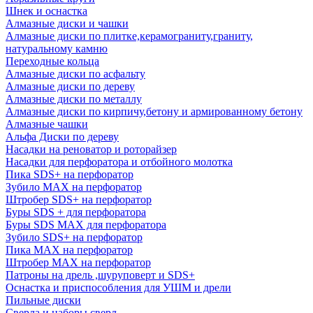
Шнек и оснастка
Алмазные диски и чашки
Алмазные диски по плитке,керамограниту,граниту,
натуральному камню
Переходные кольца
Алмазные диски по асфальту
Алмазные диски по дереву
Алмазные диски по металлу
Алмазные диски по кирпичу,бетону и армированному бетону
Алмазные чашки
Альфа Диски по дереву
Насадки на реноватор и роторайзер
Насадки для перфоратора и отбойного молотка
Пика SDS+ на перфоратор
Зубило MAX на перфоратор
Штробер SDS+ на перфоратор
Буры SDS + для перфоратора
Буры SDS MAX для перфоратора
Зубило SDS+ на перфоратор
Пика MAX на перфоратор
Штробер MAX на перфоратор
Патроны на дрель ,шуруповерт и SDS+
Оснастка и приспособления для УШМ и дрели
Пильные диски
Сверла и наборы сверл