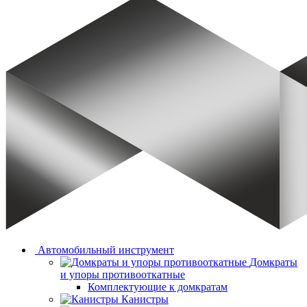
Автомобильный инструмент
Домкраты
и упоры противооткатные
Комплектующие к домкратам
Канистры