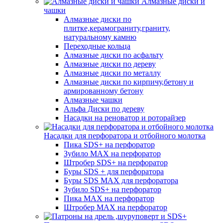
Алмазные диски и
чашки
Алмазные диски по
плитке,керамограниту,граниту,
натуральному камню
Переходные кольца
Алмазные диски по асфальту
Алмазные диски по дереву
Алмазные диски по металлу
Алмазные диски по кирпичу,бетону и
армированному бетону
Алмазные чашки
Альфа Диски по дереву
Насадки на реноватор и роторайзер
Насадки для перфоратора и отбойного молотка
Пика SDS+ на перфоратор
Зубило MAX на перфоратор
Штробер SDS+ на перфоратор
Буры SDS + для перфоратора
Буры SDS MAX для перфоратора
Зубило SDS+ на перфоратор
Пика MAX на перфоратор
Штробер MAX на перфоратор