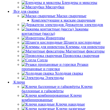
Блендеры и миксеры
Мясорубки
Все для сварки
Маски сварочные
Комплектующие к маскам сварочным
Держатели электродов
Зажимы
контактные (массы)
Инверторы
Шланги кислородные
Клеммы для инвектора
Магнитные фиксаторы
Проволока сварочная
Сопла
Резаки
пропановые и горелки
Холодная сварка
Электроды
Ключи
Ключи
баллонные и гайковёрты
Ключи
комбинированные
Ключи накидные
Ключи разрезные