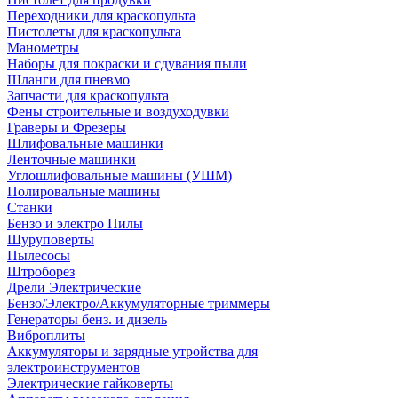
Переходники для краскопульта
Пистолеты для краскопульта
Манометры
Наборы для покраски и сдувания пыли
Шланги для пневмо
Запчасти для краскопульта
Фены строительные и воздуходувки
Граверы и Фрезеры
Шлифовальные машинки
Ленточные машинки
Углошлифовальные машины (УШМ)
Полировальные машины
Станки
Бензо и электро Пилы
Шуруповерты
Пылесосы
Штроборез
Дрели Электрические
Бензо/Электро/Аккумуляторные триммеры
Генераторы бенз. и дизель
Виброплиты
Аккумуляторы и зарядные утройства для
электроинструментов
Электрические гайковерты