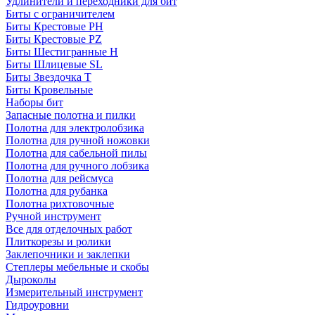
Удлинители и переходники для бит
Биты с ограничителем
Биты Крестовые PH
Биты Крестовые PZ
Биты Шестигранные H
Биты Шлицевые SL
Биты Звездочка T
Биты Кровельные
Наборы бит
Запасные полотна и пилки
Полотна для электролобзика
Полотна для ручной ножовки
Полотна для сабельной пилы
Полотна для ручного лобзика
Полотна для рейсмуса
Полотна для рубанка
Полотна рихтовочные
Ручной инструмент
Все для отделочных работ
Плиткорезы и ролики
Заклепочники и заклепки
Степлеры мебельные и скобы
Дыроколы
Измерительный инструмент
Гидроуровни