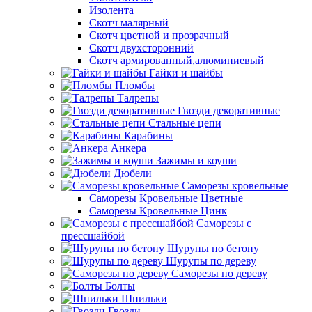
Изолента
Скотч малярный
Скотч цветной и прозрачный
Скотч двухсторонний
Скотч армированный,алюминиевый
Гайки и шайбы
Пломбы
Талрепы
Гвозди декоративные
Стальные цепи
Карабины
Анкера
Зажимы и коуши
Дюбели
Саморезы кровельные
Саморезы Кровельные Цветные
Саморезы Кровельные Цинк
Саморезы с
прессшайбой
Шурупы по бетону
Шурупы по дереву
Саморезы по дереву
Болты
Шпильки
Гвозди