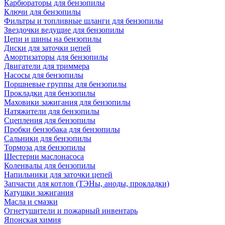
Карбюраторы для бензопилы
Ключи для бензопилы
Фильтры и топливные шланги для бензопилы
Звездочки ведущие для бензопилы
Цепи и шины на бензопилы
Диски для заточки цепей
Амортизаторы для бензопилы
Двигатели для триммера
Насосы для бензопилы
Поршневые группы для бензопилы
Прокладки для бензопилы
Маховики зажигания для бензопилы
Натяжители для бензопилы
Сцепления для бензопилы
Пробки бензобака для бензопилы
Сальники для бензопилы
Тормоза для бензопилы
Шестерни маслонасоса
Коленвалы для бензопилы
Напильники для заточки цепей
Запчасти для котлов (ТЭНы, аноды, прокладки)
Катушки зажигания
Масла и смазки
Огнетушители и пожарный инвентарь
Японская химия