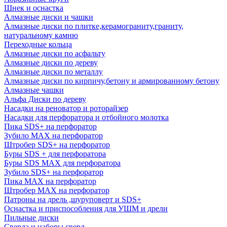
Шнек и оснастка
Алмазные диски и чашки
Алмазные диски по плитке,керамограниту,граниту,
натуральному камню
Переходные кольца
Алмазные диски по асфальту
Алмазные диски по дереву
Алмазные диски по металлу
Алмазные диски по кирпичу,бетону и армированному бетону
Алмазные чашки
Альфа Диски по дереву
Насадки на реноватор и роторайзер
Насадки для перфоратора и отбойного молотка
Пика SDS+ на перфоратор
Зубило MAX на перфоратор
Штробер SDS+ на перфоратор
Буры SDS + для перфоратора
Буры SDS MAX для перфоратора
Зубило SDS+ на перфоратор
Пика MAX на перфоратор
Штробер MAX на перфоратор
Патроны на дрель ,шуруповерт и SDS+
Оснастка и приспособления для УШМ и дрели
Пильные диски
Сверла и наборы сверл