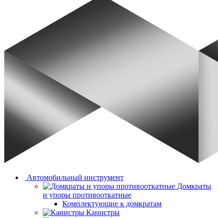
Автомобильный инструмент
Домкраты
и упоры противооткатные
Комплектующие к домкратам
Канистры