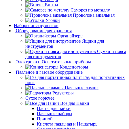
Винты
Саморез по металлу
Проволока вязальная
Уголки
Наборы инструментов
Оборудование для хранения
Органайзеры
Ящики для
инструментов
Сумки и пояса
для инструментов
Электрика и Осветительные приборы
Конденсаторы
Паяльное и газовое оборудование
Газ для портативных
плит
Паяльные лампы
Редукторы
Сухое горючее
Все для Пайки
Пасты для пайки
Паяльные наборы
Припой
Кислота паяльная и Нашатырь