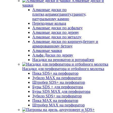
Алмазные диски и
чашки
Алмазные диски по
плитке,керамограниту,граниту,
натуральному камню
Переходные кольца
Алмазные диски по асфальту
Алмазные диски по дереву
Алмазные диски по металлу
Алмазные диски по кирпичу,бетону и
армированному бетону
Алмазные чашки
Альфа Диски по дереву
Насадки на реноватор и роторайзер
Насадки для перфоратора и отбойного молотка
Пика SDS+ на перфоратор
Зубило MAX на перфоратор
Штробер SDS+ на перфоратор
Буры SDS + для перфоратора
Буры SDS MAX для перфоратора
Зубило SDS+ на перфоратор
Пика MAX на перфоратор
Штробер MAX на перфоратор