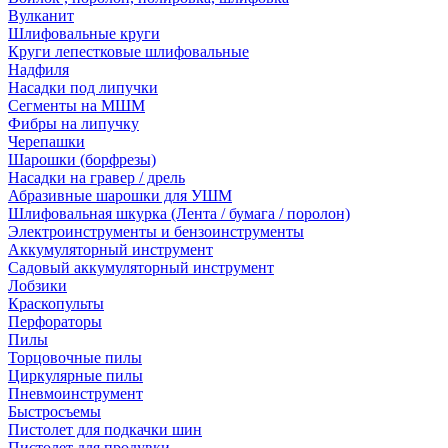
Вулканит
Шлифовальные круги
Круги лепестковые шлифовальные
Надфиля
Насадки под липучки
Сегменты на МШМ
Фибры на липучку
Черепашки
Шарошки (борфрезы)
Насадки на гравер / дрель
Абразивные шарошки для УШМ
Шлифовальная шкурка (Лента / бумага / поролон)
Электроинструменты и бензоинструменты
Аккумуляторный инструмент
Садовый аккумуляторный инструмент
Лобзики
Краскопульты
Перфораторы
Пилы
Торцовочные пилы
Циркулярные пилы
Пневмоинструмент
Быстросъемы
Пистолет для подкачки шин
Пистолет для продувки