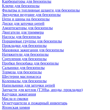
Карбюраторы для бензопилы
Ключи для бензопилы
Фильтры и топливные шланги для бензопилы
Звездочки ведущие для бензопилы
Цепи и шины на бензопилы
Диски для заточки цепей
Амортизаторы для бензопилы
Двигатели для триммера
Насосы для бензопилы
Поршневые группы для бензопилы
Прокладки для бензопилы
Маховики зажигания для бензопилы
Натяжители для бензопилы
Сцепления для бензопилы
Пробки бензобака для бензопилы
Сальники для бензопилы
Тормоза для бензопилы
Шестерни маслонасоса
Коленвалы для бензопилы
Напильники для заточки цепей
Запчасти для котлов (ТЭНы, аноды, прокладки)
Катушки зажигания
Масла и смазки
Огнетушители и пожарный инвентарь
Японская химия