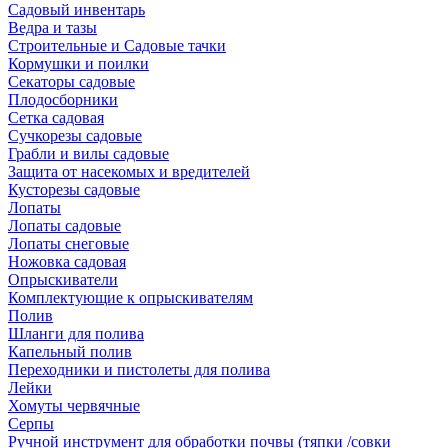
Садовый инвентарь
Ведра и тазы
Строительные и Садовые тачки
Кормушки и поилки
Секаторы садовые
Плодосборники
Сетка садовая
Сучкорезы садовые
Грабли и вилы садовые
Защита от насекомых и вредителей
Кусторезы садовые
Лопаты
Лопаты садовые
Лопаты снеговые
Ножовка садовая
Опрыскиватели
Комплектующие к опрыскивателям
Полив
Шланги для полива
Капельный полив
Переходники и пистолеты для полива
Лейки
Хомуты червячные
Серпы
Ручной инструмент для обработки почвы (тяпки /совки