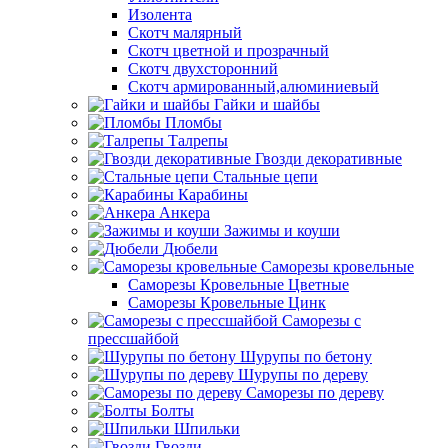
Изолента
Скотч малярный
Скотч цветной и прозрачный
Скотч двухсторонний
Скотч армированный,алюминиевый
Гайки и шайбы
Пломбы
Талрепы
Гвозди декоративные
Стальные цепи
Карабины
Анкера
Зажимы и коуши
Дюбели
Саморезы кровельные
Саморезы Кровельные Цветные
Саморезы Кровельные Цинк
Саморезы с
прессшайбой
Шурупы по бетону
Шурупы по дереву
Саморезы по дереву
Болты
Шпильки
Гвозди