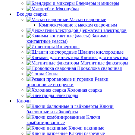
Блендеры и миксеры
Мясорубки
Все для сварки
Маски сварочные
Комплектующие к маскам сварочным
Держатели электродов
Зажимы
контактные (массы)
Инверторы
Шланги кислородные
Клеммы для инвектора
Магнитные фиксаторы
Проволока сварочная
Сопла
Резаки
пропановые и горелки
Холодная сварка
Электроды
Ключи
Ключи
баллонные и гайковёрты
Ключи
комбинированные
Ключи накидные
Ключи разрезные