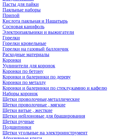
Пасты для пайки
Паяльные наборы
Припой
Кислота паяльная и Нашатырь
Сосновая канифоль
Электропаяльники и выжигатели
Горелки
Горелки кровельные
Горелки на газовый баллончик
Расходные материалы
Коронки
Удлинители для коронок
Коронки по бетону
Коронки и балеринки по дереву
Коронки по металлу
Коронки и балеринки по стеклу,камню и кафелю
Наборы коронок
Щетки проволочные,металлические
Щетки проволочные , мягкие
Щетки витые , жесткие
Щетки нейлоновые для браширования
Щетки ручные
Подшипники
Щетки угольные на электроинструмент
Абразивные круги