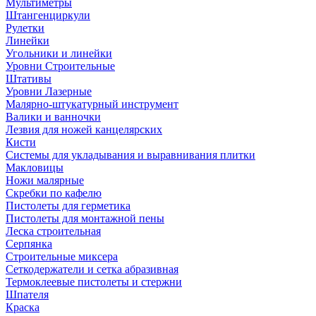
Мультиметры
Штангенциркули
Рулетки
Линейки
Угольники и линейки
Уровни Строительные
Штативы
Уровни Лазерные
Малярно-штукатурный инструмент
Валики и ванночки
Лезвия для ножей канцелярских
Кисти
Системы для укладывания и выравнивания плитки
Макловицы
Ножи малярные
Скребки по кафелю
Пистолеты для герметика
Пистолеты для монтажной пены
Леска строительная
Серпянка
Строительные миксера
Сеткодержатели и сетка абразивная
Термоклеевые пистолеты и стержни
Шпателя
Краска