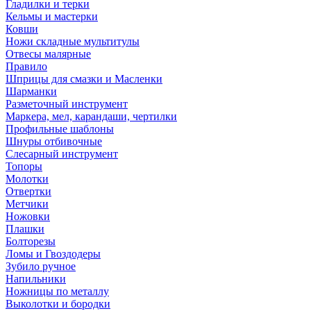
Гладилки и терки
Кельмы и мастерки
Ковши
Ножи складные мультитулы
Отвесы малярные
Правило
Шприцы для смазки и Масленки
Шарманки
Разметочный инструмент
Маркера, мел, карандаши, чертилки
Профильные шаблоны
Шнуры отбивочные
Слесарный инструмент
Топоры
Молотки
Отвертки
Метчики
Ножовки
Плашки
Болторезы
Ломы и Гвоздодеры
Зубило ручное
Напильники
Ножницы по металлу
Выколотки и бородки