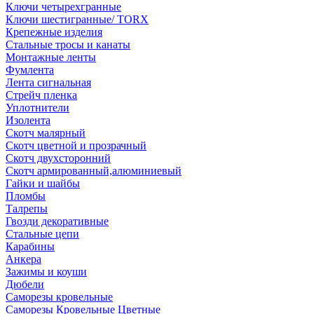
Ключи четырехгранные
Ключи шестигранные/ TORX
Крепежные изделия
Стальные тросы и канаты
Монтажные ленты
Фумлента
Лента сигнальная
Стрейч пленка
Уплотнители
Изолента
Скотч малярный
Скотч цветной и прозрачный
Скотч двухсторонний
Скотч армированный,алюминиевый
Гайки и шайбы
Пломбы
Талрепы
Гвозди декоративные
Стальные цепи
Карабины
Анкера
Зажимы и коуши
Дюбели
Саморезы кровельные
Саморезы Кровельные Цветные