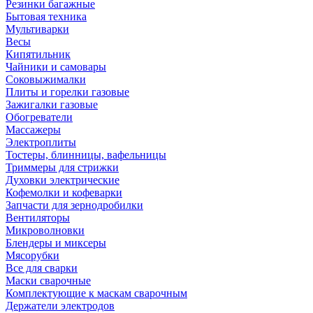
Резинки багажные
Бытовая техника
Мультиварки
Весы
Кипятильник
Чайники и самовары
Соковыжималки
Плиты и горелки газовые
Зажигалки газовые
Обогреватели
Массажеры
Электроплиты
Тостеры, блинницы, вафельницы
Триммеры для стрижки
Духовки электрические
Кофемолки и кофеварки
Запчасти для зернодробилки
Вентиляторы
Микроволновки
Блендеры и миксеры
Мясорубки
Все для сварки
Маски сварочные
Комплектующие к маскам сварочным
Держатели электродов