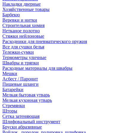
Накладки дверные
Хозяйственные товары
Барбекю
Веревки и нитки
Строительная химия
Нетканое полотно
Стяжки нейлоновые
Расходники для пневматического оружия
Все для сушки белья
Тележки-сумки
Термометры уличные
Швабры и тряпки
Расходные материалы для швабры
Мешки
Асбест / Паронит
Пищевые шланги
Батарейки
Мелкая бытовая утварь
Мелкая кухонная утварь
Стремянки
Шторы
Сетка затеняющая
Шлифовальный инструмент
Бруски абразивные
Войлок , поролон, полировка, шлифовка