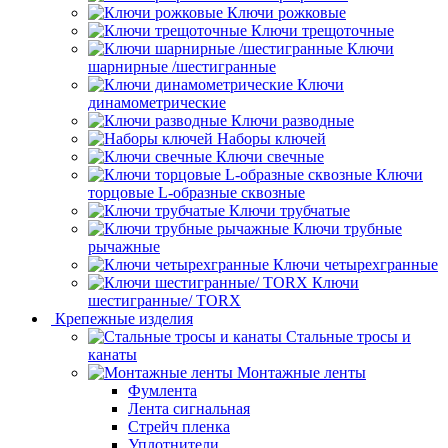
Ключи рожковые
Ключи трещоточные
Ключи
шарнирные /шестигранные
Ключи
динамометрические
Ключи разводные
Наборы ключей
Ключи свечные
Ключи
торцовые L-образные сквозные
Ключи трубчатые
Ключи трубные
рычажные
Ключи четырехгранные
Ключи
шестигранные/ TORX
Крепежные изделия
Стальные тросы и
канаты
Монтажные ленты
Фумлента
Лента сигнальная
Стрейч пленка
Уплотнители