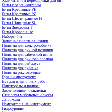
Удлинители и переходники для бит
Биты с ограничителем
Биты Крестовые PH
Биты Крестовые PZ
Биты Шестигранные H
Биты Шлицевые SL
Биты Звездочка T
Биты Кровельные
Наборы бит
Запасные полотна и пилки
Полотна для электролобзика
Полотна для ручной ножовки
Полотна для сабельной пилы
Полотна для ручного лобзика
Полотна для рейсмуса
Полотна для рубанка
Полотна рихтовочные
Ручной инструмент
Все для отделочных работ
Плиткорезы и ролики
Заклепочники и заклепки
Степлеры мебельные и скобы
Дыроколы
Измерительный инструмент
Гидроуровни