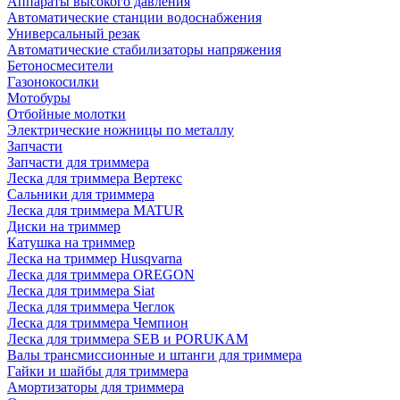
Аппараты высокого давления
Автоматические станции водоснабжения
Универсальный резак
Автоматические стабилизаторы напряжения
Бетоносмесители
Газонокосилки
Мотобуры
Отбойные молотки
Электрические ножницы по металлу
Запчасти
Запчасти для триммера
Леска для триммера Вертекс
Сальники для триммера
Леска для триммера MATUR
Диски на триммер
Катушка на триммер
Леска на триммер Husqvarna
Леска для триммера OREGON
Леска для триммера Siat
Леска для триммера Чеглок
Леска для триммера Чемпион
Леска для триммера SEB и PORUKAM
Валы трансмиссионные и штанги для триммера
Гайки и шайбы для триммера
Амортизаторы для триммера