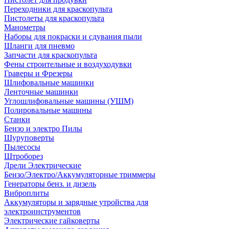
Переходники для краскопульта
Пистолеты для краскопульта
Манометры
Наборы для покраски и сдувания пыли
Шланги для пневмо
Запчасти для краскопульта
Фены строительные и воздуходувки
Граверы и Фрезеры
Шлифовальные машинки
Ленточные машинки
Углошлифовальные машины (УШМ)
Полировальные машины
Станки
Бензо и электро Пилы
Шуруповерты
Пылесосы
Штроборез
Дрели Электрические
Бензо/Электро/Аккумуляторные триммеры
Генераторы бенз. и дизель
Виброплиты
Аккумуляторы и зарядные утройства для
электроинструментов
Электрические гайковерты