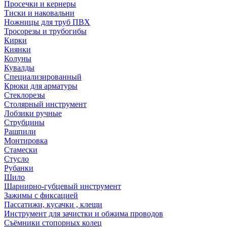
Просечки и кернеры
Тиски и наковальни
Ножницы для труб ПВХ
Тросорезы и трубогибы
Кирки
Киянки
Колуны
Кувалды
Специализированный
Крюки для арматуры
Стеклорезы
Столярный инструмент
Лобзики ручные
Струбцины
Рашпили
Монтировка
Стамески
Стусло
Рубанки
Шило
Шарнирно-губцевый инструмент
Зажимы с фиксацией
Пассатижи, кусачки , клещи
Инструмент для зачистки и обжима проводов
Съёмники стопорных колец