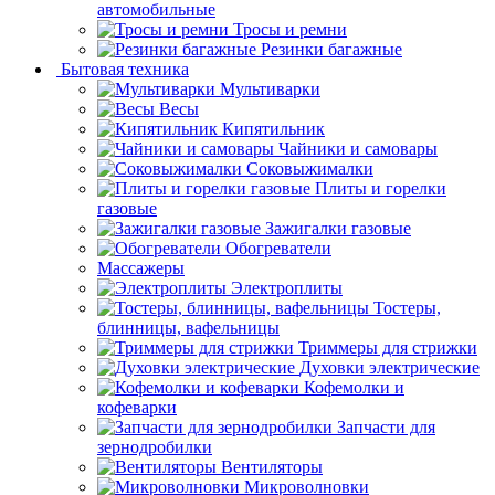
автомобильные
Тросы и ремни
Резинки багажные
Бытовая техника
Мультиварки
Весы
Кипятильник
Чайники и самовары
Соковыжималки
Плиты и горелки
газовые
Зажигалки газовые
Обогреватели
Массажеры
Электроплиты
Тостеры,
блинницы, вафельницы
Триммеры для стрижки
Духовки электрические
Кофемолки и
кофеварки
Запчасти для
зернодробилки
Вентиляторы
Микроволновки