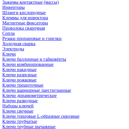
Зажимы контактные (массы)
Инверторы
Шланги кислородные
Клеммы для инвектора
Магнитные фиксаторы
Проволока сварочная
Сопла
Резаки пропановые и горелки
Холодная сварка
Электроды
Ключи
Ключи баллонные и гайковёрты
Ключи комбинированные
Ключи накидные
Ключи разрезные
Ключи рожковые
Ключи трещоточные
Ключи шарнирные /шестигранные
Ключи динамометрические
Ключи разводные
Наборы ключей
Ключи свечные
Ключи торцовые L-образные сквозные
Ключи трубчатые
Ключи трубные рычажные