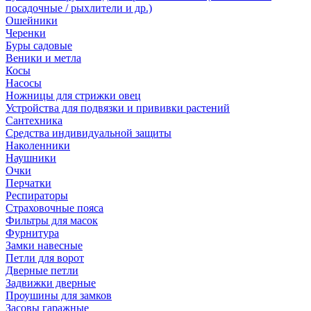
посадочные / рыхлители и др.)
Ошейники
Черенки
Буры садовые
Веники и метла
Косы
Насосы
Ножницы для стрижки овец
Устройства для подвязки и прививки растений
Сантехника
Средства индивидуальной защиты
Наколенники
Наушники
Очки
Перчатки
Респираторы
Страховочные пояса
Фильтры для масок
Фурнитура
Замки навесные
Петли для ворот
Дверные петли
Задвижки дверные
Проушины для замков
Засовы гаражные