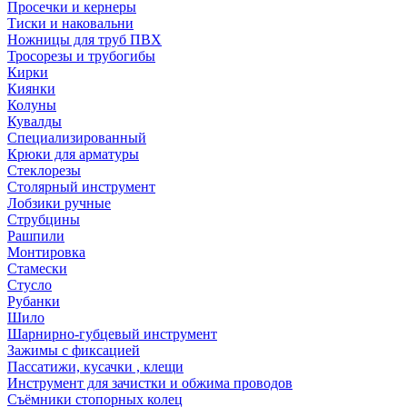
Просечки и кернеры
Тиски и наковальни
Ножницы для труб ПВХ
Тросорезы и трубогибы
Кирки
Киянки
Колуны
Кувалды
Специализированный
Крюки для арматуры
Стеклорезы
Столярный инструмент
Лобзики ручные
Струбцины
Рашпили
Монтировка
Стамески
Стусло
Рубанки
Шило
Шарнирно-губцевый инструмент
Зажимы с фиксацией
Пассатижи, кусачки , клещи
Инструмент для зачистки и обжима проводов
Съёмники стопорных колец