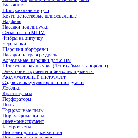
Вулканит
Шлифовальные круги
Круги лепестковые шлифовальные
Надфиля
Насадки под липучки
Сегменты на МШМ
Фибры на липучку
Черепашки
Шарошки (борфрезы)
Насадки на гравер / дрель
Абразивные шарошки для УШМ
Шлифовальная шкурка (Лента / бумага / поролон)
Электроинструменты и бензоинструменты
Аккумуляторный инструмент
Садовый аккумуляторный инструмент
Лобзики
Краскопульты
Перфораторы
Пилы
Торцовочные пилы
Циркулярные пилы
Пневмоинструмент
Быстросъемы
Пистолет для подкачки шин
Пистолет для продувки