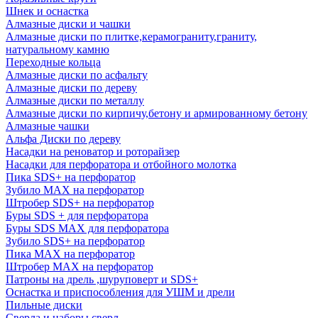
Шнек и оснастка
Алмазные диски и чашки
Алмазные диски по плитке,керамограниту,граниту,
натуральному камню
Переходные кольца
Алмазные диски по асфальту
Алмазные диски по дереву
Алмазные диски по металлу
Алмазные диски по кирпичу,бетону и армированному бетону
Алмазные чашки
Альфа Диски по дереву
Насадки на реноватор и роторайзер
Насадки для перфоратора и отбойного молотка
Пика SDS+ на перфоратор
Зубило MAX на перфоратор
Штробер SDS+ на перфоратор
Буры SDS + для перфоратора
Буры SDS MAX для перфоратора
Зубило SDS+ на перфоратор
Пика MAX на перфоратор
Штробер MAX на перфоратор
Патроны на дрель ,шуруповерт и SDS+
Оснастка и приспособления для УШМ и дрели
Пильные диски
Сверла и наборы сверл