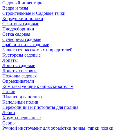
Садовый инвентарь
Ведра и тазы
Строительные и Садовые тачки
Кормушки и поилки
Секаторы садовые
Плодосборники
Сетка садовая
Сучкорезы садовые
Грабли и вилы садовые
Защита от насекомых и вредителей
Кусторезы садовые
Лопаты
Лопаты садовые
Лопаты снеговые
Ножовка садовая
Опрыскиватели
Комплектующие к опрыскивателям
Полив
Шланги для полива
Капельный полив
Переходники и пистолеты для полива
Лейки
Хомуты червячные
Серпы
Ручной инструмент для обработки почвы (тяпки /совки