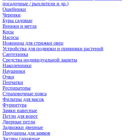
посадочные / рыхлители и др.)
Ошейники
Черенки
Буры садовые
Веники и метла
Косы
Насосы
Ножницы для стрижки овец
Устройства для подвязки и прививки растений
Сантехника
Средства индивидуальной защиты
Наколенники
Наушники
Очки
Перчатки
Респираторы
Страховочные пояса
Фильтры для масок
Фурнитура
Замки навесные
Петли для ворот
Дверные петли
Задвижки дверные
Проушины для замков
Засовы гаражные