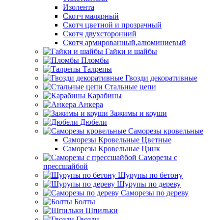
Изолента
Скотч малярный
Скотч цветной и прозрачный
Скотч двухсторонний
Скотч армированный,алюминиевый
Гайки и шайбы
Пломбы
Талрепы
Гвозди декоративные
Стальные цепи
Карабины
Анкера
Зажимы и коуши
Дюбели
Саморезы кровельные
Саморезы Кровельные Цветные
Саморезы Кровельные Цинк
Саморезы с
прессшайбой
Шурупы по бетону
Шурупы по дереву
Саморезы по дереву
Болты
Шпильки
Гвозди