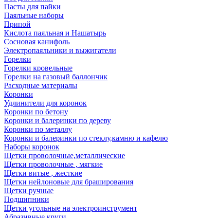
Пасты для пайки
Паяльные наборы
Припой
Кислота паяльная и Нашатырь
Сосновая канифоль
Электропаяльники и выжигатели
Горелки
Горелки кровельные
Горелки на газовый баллончик
Расходные материалы
Коронки
Удлинители для коронок
Коронки по бетону
Коронки и балеринки по дереву
Коронки по металлу
Коронки и балеринки по стеклу,камню и кафелю
Наборы коронок
Щетки проволочные,металлические
Щетки проволочные , мягкие
Щетки витые , жесткие
Щетки нейлоновые для браширования
Щетки ручные
Подшипники
Щетки угольные на электроинструмент
Абразивные круги