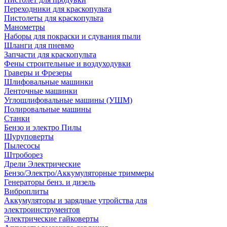
Переходники для краскопульта
Пистолеты для краскопульта
Манометры
Наборы для покраски и сдувания пыли
Шланги для пневмо
Запчасти для краскопульта
Фены строительные и воздуходувки
Граверы и Фрезеры
Шлифовальные машинки
Ленточные машинки
Углошлифовальные машины (УШМ)
Полировальные машины
Станки
Бензо и электро Пилы
Шуруповерты
Пылесосы
Штроборез
Дрели Электрические
Бензо/Электро/Аккумуляторные триммеры
Генераторы бенз. и дизель
Виброплиты
Аккумуляторы и зарядные утройства для
электроинструментов
Электрические гайковерты