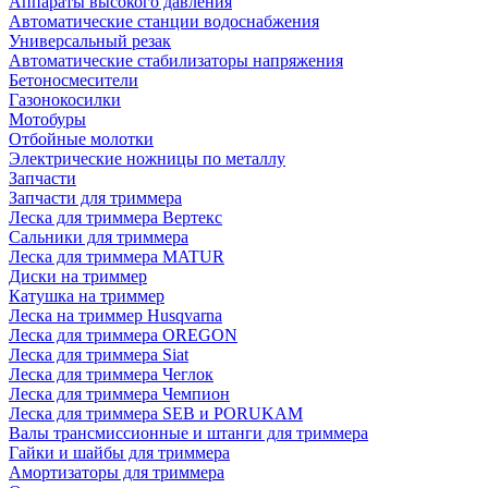
Аппараты высокого давления
Автоматические станции водоснабжения
Универсальный резак
Автоматические стабилизаторы напряжения
Бетоносмесители
Газонокосилки
Мотобуры
Отбойные молотки
Электрические ножницы по металлу
Запчасти
Запчасти для триммера
Леска для триммера Вертекс
Сальники для триммера
Леска для триммера MATUR
Диски на триммер
Катушка на триммер
Леска на триммер Husqvarna
Леска для триммера OREGON
Леска для триммера Siat
Леска для триммера Чеглок
Леска для триммера Чемпион
Леска для триммера SEB и PORUKAM
Валы трансмиссионные и штанги для триммера
Гайки и шайбы для триммера
Амортизаторы для триммера