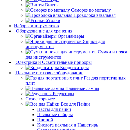
Винты
Саморез по металлу
Проволока вязальная
Уголки
Наборы инструментов
Оборудование для хранения
Органайзеры
Ящики для
инструментов
Сумки и пояса
для инструментов
Электрика и Осветительные приборы
Конденсаторы
Паяльное и газовое оборудование
Газ для портативных
плит
Паяльные лампы
Редукторы
Сухое горючее
Все для Пайки
Пасты для пайки
Паяльные наборы
Припой
Кислота паяльная и Нашатырь