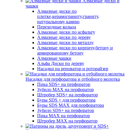
Алмазные диски и
чашки
Алмазные диски по
плитке,керамограниту,граниту,
натуральному камню
Переходные кольца
Алмазные диски по асфальту
Алмазные диски по дереву
Алмазные диски по металлу
Алмазные диски по кирпичу,бетону и
армированному бетону
Алмазные чашки
Альфа Диски по дереву
Насадки на реноватор и роторайзер
Насадки для перфоратора и отбойного молотка
Пика SDS+ на перфоратор
Зубило MAX на перфоратор
Штробер SDS+ на перфоратор
Буры SDS + для перфоратора
Буры SDS MAX для перфоратора
Зубило SDS+ на перфоратор
Пика MAX на перфоратор
Штробер MAX на перфоратор