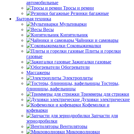
автомобильные
Тросы и ремни
Резинки багажные
Бытовая техника
Мультиварки
Весы
Кипятильник
Чайники и самовары
Соковыжималки
Плиты и горелки
газовые
Зажигалки газовые
Обогреватели
Массажеры
Электроплиты
Тостеры,
блинницы, вафельницы
Триммеры для стрижки
Духовки электрические
Кофемолки и
кофеварки
Запчасти для
зернодробилки
Вентиляторы
Микроволновки