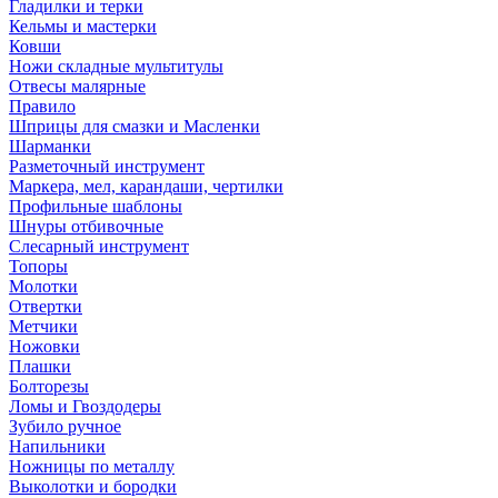
Гладилки и терки
Кельмы и мастерки
Ковши
Ножи складные мультитулы
Отвесы малярные
Правило
Шприцы для смазки и Масленки
Шарманки
Разметочный инструмент
Маркера, мел, карандаши, чертилки
Профильные шаблоны
Шнуры отбивочные
Слесарный инструмент
Топоры
Молотки
Отвертки
Метчики
Ножовки
Плашки
Болторезы
Ломы и Гвоздодеры
Зубило ручное
Напильники
Ножницы по металлу
Выколотки и бородки