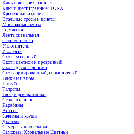
Ключи четырехгранные
Ключи шестигранные/ TORX
Крепежные изделия
Стальные тросы и канаты
Монтажные ленты
Фумлента
Лента сигнальная
Стрейч пленка
Уплотнители
Изолента
Скотч малярный
Скотч цветной и прозрачный
Скотч двухсторонний
Скотч армированный,алюминиевый
Гайки и шайбы
Пломбы
Талрепы
Гвозди декоративные
Стальные цепи
Карабины
Анкера
Зажимы и коуши
Дюбели
Саморезы кровельные
Саморезы Кровельные Цветные