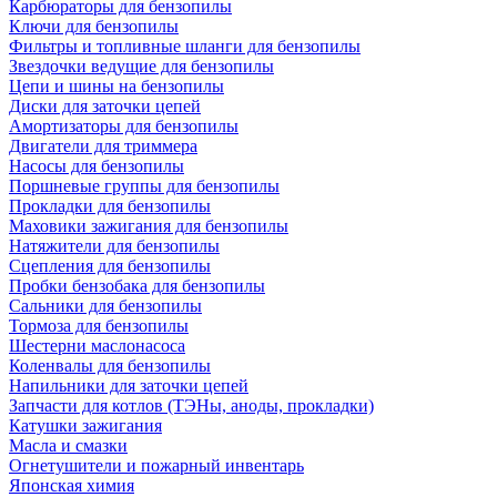
Карбюраторы для бензопилы
Ключи для бензопилы
Фильтры и топливные шланги для бензопилы
Звездочки ведущие для бензопилы
Цепи и шины на бензопилы
Диски для заточки цепей
Амортизаторы для бензопилы
Двигатели для триммера
Насосы для бензопилы
Поршневые группы для бензопилы
Прокладки для бензопилы
Маховики зажигания для бензопилы
Натяжители для бензопилы
Сцепления для бензопилы
Пробки бензобака для бензопилы
Сальники для бензопилы
Тормоза для бензопилы
Шестерни маслонасоса
Коленвалы для бензопилы
Напильники для заточки цепей
Запчасти для котлов (ТЭНы, аноды, прокладки)
Катушки зажигания
Масла и смазки
Огнетушители и пожарный инвентарь
Японская химия