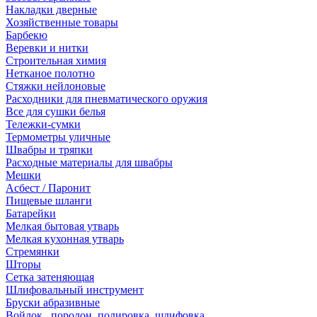
Накладки дверные
Хозяйственные товары
Барбекю
Веревки и нитки
Строительная химия
Нетканое полотно
Стяжки нейлоновые
Расходники для пневматического оружия
Все для сушки белья
Тележки-сумки
Термометры уличные
Швабры и тряпки
Расходные материалы для швабры
Мешки
Асбест / Паронит
Пищевые шланги
Батарейки
Мелкая бытовая утварь
Мелкая кухонная утварь
Стремянки
Шторы
Сетка затеняющая
Шлифовальный инструмент
Бруски абразивные
Войлок , поролон, полировка, шлифовка