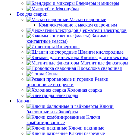
Блендеры и миксеры
Мясорубки
Все для сварки
Маски сварочные
Комплектующие к маскам сварочным
Держатели электродов
Зажимы
контактные (массы)
Инверторы
Шланги кислородные
Клеммы для инвектора
Магнитные фиксаторы
Проволока сварочная
Сопла
Резаки
пропановые и горелки
Холодная сварка
Электроды
Ключи
Ключи
баллонные и гайковёрты
Ключи
комбинированные
Ключи накидные
Ключи разрезные