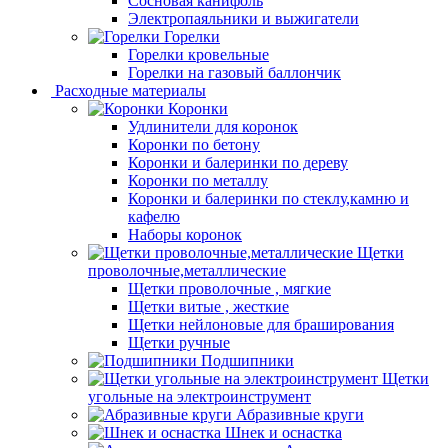
Сосновая канифоль
Электропаяльники и выжигатели
Горелки
Горелки кровельные
Горелки на газовый баллончик
Расходные материалы
Коронки
Удлинители для коронок
Коронки по бетону
Коронки и балеринки по дереву
Коронки по металлу
Коронки и балеринки по стеклу,камню и
кафелю
Наборы коронок
Щетки
проволочные,металлические
Щетки проволочные , мягкие
Щетки витые , жесткие
Щетки нейлоновые для браширования
Щетки ручные
Подшипники
Щетки
угольные на электроинструмент
Абразивные круги
Шнек и оснастка