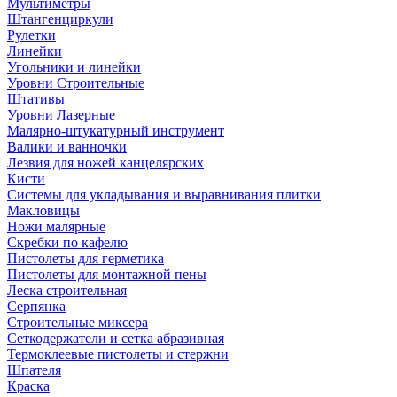
Мультиметры
Штангенциркули
Рулетки
Линейки
Угольники и линейки
Уровни Строительные
Штативы
Уровни Лазерные
Малярно-штукатурный инструмент
Валики и ванночки
Лезвия для ножей канцелярских
Кисти
Системы для укладывания и выравнивания плитки
Макловицы
Ножи малярные
Скребки по кафелю
Пистолеты для герметика
Пистолеты для монтажной пены
Леска строительная
Серпянка
Строительные миксера
Сеткодержатели и сетка абразивная
Термоклеевые пистолеты и стержни
Шпателя
Краска