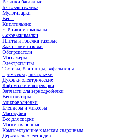
Резинки багажные
Бытовая техника
Мультиварки
Весы
Кипятильник
Чайники и самовары
Соковыжималки
Плиты и горелки газовые
Зажигалки газовые
Обогреватели
Массажеры
Электроплиты
Тостеры, блинницы, вафельницы
Триммеры для стрижки
Духовки электрические
Кофемолки и кофеварки
Запчасти для зернодробилки
Вентиляторы
Микроволновки
Блендеры и миксеры
Мясорубки
Все для сварки
Маски сварочные
Комплектующие к маскам сварочным
Держатели электродов