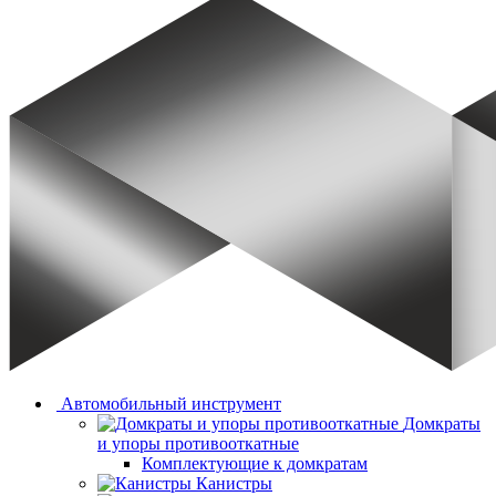
Автомобильный инструмент
Домкраты
и упоры противооткатные
Комплектующие к домкратам
Канистры