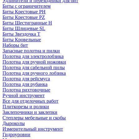
Удлинители и переходники для бит
Биты с ограничителем
Биты Крестовые PH
Биты Крестовые PZ
Биты Шестигранные H
Биты Шлицевые SL
Биты Звездочка T
Биты Кровельные
Наборы бит
Запасные полотна и пилки
Полотна для электролобзика
Полотна для ручной ножовки
Полотна для сабельной пилы
Полотна для ручного лобзика
Полотна для рейсмуса
Полотна для рубанка
Полотна рихтовочные
Ручной инструмент
Все для отделочных работ
Плиткорезы и ролики
Заклепочники и заклепки
Степлеры мебельные и скобы
Дыроколы
Измерительный инструмент
Гидроуровни