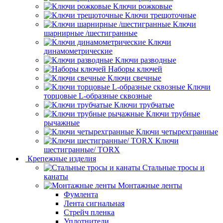
Ключи рожковые
Ключи трещоточные
Ключи
шарнирные /шестигранные
Ключи
динамометрические
Ключи разводные
Наборы ключей
Ключи свечные
Ключи
торцовые L-образные сквозные
Ключи трубчатые
Ключи трубные
рычажные
Ключи четырехгранные
Ключи
шестигранные/ TORX
Крепежные изделия
Стальные тросы и
канаты
Монтажные ленты
Фумлента
Лента сигнальная
Стрейч пленка
Уплотнители