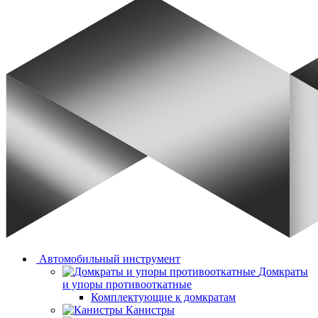
Автомобильный инструмент
Домкраты
и упоры противооткатные
Комплектующие к домкратам
Канистры