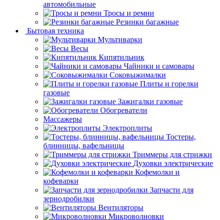
автомобильные
Тросы и ремни
Резинки багажные
Бытовая техника
Мультиварки
Весы
Кипятильник
Чайники и самовары
Соковыжималки
Плиты и горелки
газовые
Зажигалки газовые
Обогреватели
Массажеры
Электроплиты
Тостеры,
блинницы, вафельницы
Триммеры для стрижки
Духовки электрические
Кофемолки и
кофеварки
Запчасти для
зернодробилки
Вентиляторы
Микроволновки