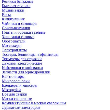
Резинки багажные
Бытовая техника
Мультиварки
Весы
Кипятильник
Чайники и самовары
Соковыжималки
Плиты и горелки газовые
Зажигалки газовые
Обогреватели
Массажеры
Электроплиты
Тостеры, блинницы, вафельницы
Триммеры для стрижки
Духовки электрические
Кофемолки и кофеварки
Запчасти для зернодробилки
Вентиляторы
Микроволновки
Блендеры и миксеры
Мясорубки
Все для сварки
Маски сварочные
Комплектующие к маскам сварочным
Держатели электродов