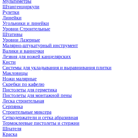
Мультиметры
Штангенциркули
Рулетки
Линейки
Угольники и линейки
Уровни Строительные
Штативы
Уровни Лазерные
Малярно-штукатурный инструмент
Валики и ванночки
Лезвия для ножей канцелярских
Кисти
Системы для укладывания и выравнивания плитки
Макловицы
Ножи малярные
Скребки по кафелю
Пистолеты для герметика
Пистолеты для монтажной пены
Леска строительная
Серпянка
Строительные миксера
Сеткодержатели и сетка абразивная
Термоклеевые пистолеты и стержни
Шпателя
Краска