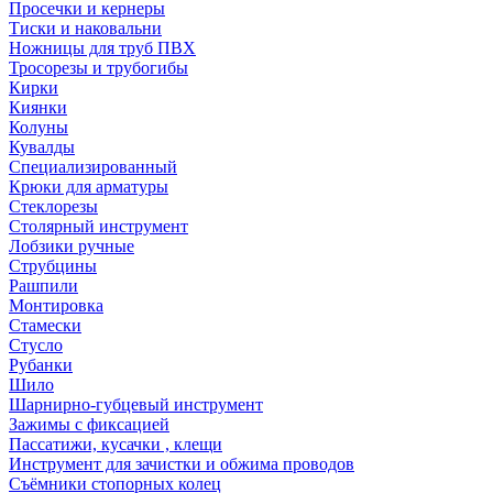
Просечки и кернеры
Тиски и наковальни
Ножницы для труб ПВХ
Тросорезы и трубогибы
Кирки
Киянки
Колуны
Кувалды
Специализированный
Крюки для арматуры
Стеклорезы
Столярный инструмент
Лобзики ручные
Струбцины
Рашпили
Монтировка
Стамески
Стусло
Рубанки
Шило
Шарнирно-губцевый инструмент
Зажимы с фиксацией
Пассатижи, кусачки , клещи
Инструмент для зачистки и обжима проводов
Съёмники стопорных колец