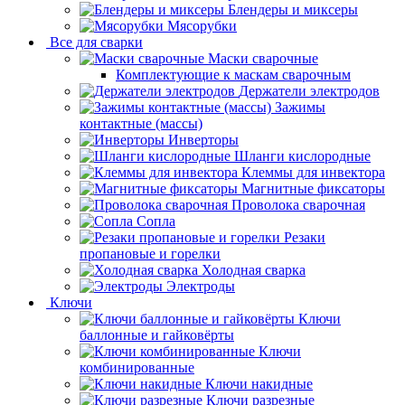
Блендеры и миксеры
Мясорубки
Все для сварки
Маски сварочные
Комплектующие к маскам сварочным
Держатели электродов
Зажимы
контактные (массы)
Инверторы
Шланги кислородные
Клеммы для инвектора
Магнитные фиксаторы
Проволока сварочная
Сопла
Резаки
пропановые и горелки
Холодная сварка
Электроды
Ключи
Ключи
баллонные и гайковёрты
Ключи
комбинированные
Ключи накидные
Ключи разрезные