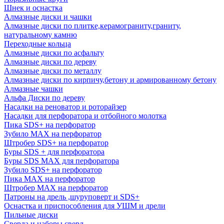
Шнек и оснастка
Алмазные диски и чашки
Алмазные диски по плитке,керамограниту,граниту,
натуральному камню
Переходные кольца
Алмазные диски по асфальту
Алмазные диски по дереву
Алмазные диски по металлу
Алмазные диски по кирпичу,бетону и армированному бетону
Алмазные чашки
Альфа Диски по дереву
Насадки на реноватор и роторайзер
Насадки для перфоратора и отбойного молотка
Пика SDS+ на перфоратор
Зубило MAX на перфоратор
Штробер SDS+ на перфоратор
Буры SDS + для перфоратора
Буры SDS MAX для перфоратора
Зубило SDS+ на перфоратор
Пика MAX на перфоратор
Штробер MAX на перфоратор
Патроны на дрель ,шуруповерт и SDS+
Оснастка и приспособления для УШМ и дрели
Пильные диски
Сверла и наборы сверл