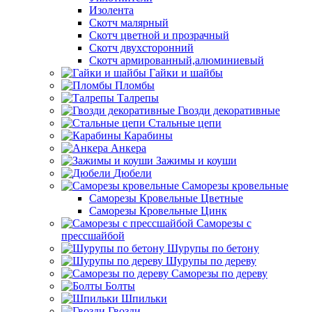
Изолента
Скотч малярный
Скотч цветной и прозрачный
Скотч двухсторонний
Скотч армированный,алюминиевый
Гайки и шайбы
Пломбы
Талрепы
Гвозди декоративные
Стальные цепи
Карабины
Анкера
Зажимы и коуши
Дюбели
Саморезы кровельные
Саморезы Кровельные Цветные
Саморезы Кровельные Цинк
Саморезы с
прессшайбой
Шурупы по бетону
Шурупы по дереву
Саморезы по дереву
Болты
Шпильки
Гвозди