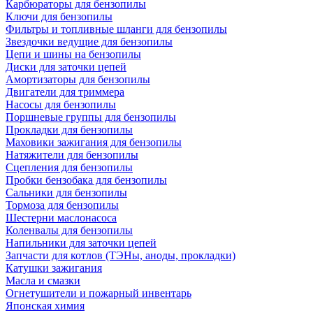
Карбюраторы для бензопилы
Ключи для бензопилы
Фильтры и топливные шланги для бензопилы
Звездочки ведущие для бензопилы
Цепи и шины на бензопилы
Диски для заточки цепей
Амортизаторы для бензопилы
Двигатели для триммера
Насосы для бензопилы
Поршневые группы для бензопилы
Прокладки для бензопилы
Маховики зажигания для бензопилы
Натяжители для бензопилы
Сцепления для бензопилы
Пробки бензобака для бензопилы
Сальники для бензопилы
Тормоза для бензопилы
Шестерни маслонасоса
Коленвалы для бензопилы
Напильники для заточки цепей
Запчасти для котлов (ТЭНы, аноды, прокладки)
Катушки зажигания
Масла и смазки
Огнетушители и пожарный инвентарь
Японская химия