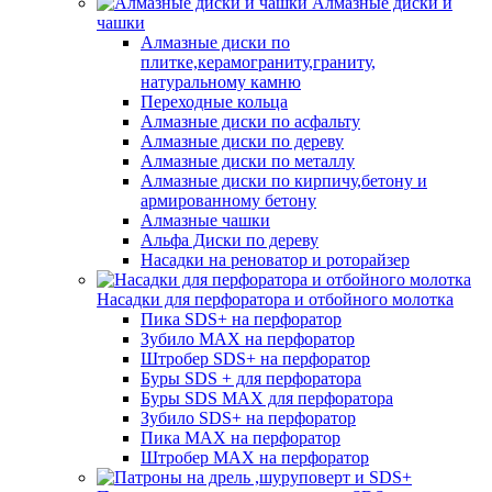
Алмазные диски и
чашки
Алмазные диски по
плитке,керамограниту,граниту,
натуральному камню
Переходные кольца
Алмазные диски по асфальту
Алмазные диски по дереву
Алмазные диски по металлу
Алмазные диски по кирпичу,бетону и
армированному бетону
Алмазные чашки
Альфа Диски по дереву
Насадки на реноватор и роторайзер
Насадки для перфоратора и отбойного молотка
Пика SDS+ на перфоратор
Зубило MAX на перфоратор
Штробер SDS+ на перфоратор
Буры SDS + для перфоратора
Буры SDS MAX для перфоратора
Зубило SDS+ на перфоратор
Пика MAX на перфоратор
Штробер MAX на перфоратор