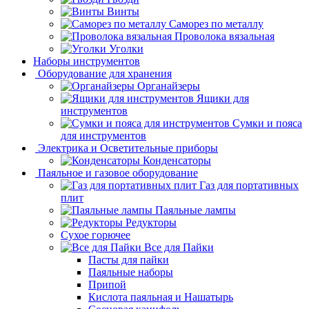
Винты
Саморез по металлу
Проволока вязальная
Уголки
Наборы инструментов
Оборудование для хранения
Органайзеры
Ящики для
инструментов
Сумки и пояса
для инструментов
Электрика и Осветительные приборы
Конденсаторы
Паяльное и газовое оборудование
Газ для портативных
плит
Паяльные лампы
Редукторы
Сухое горючее
Все для Пайки
Пасты для пайки
Паяльные наборы
Припой
Кислота паяльная и Нашатырь