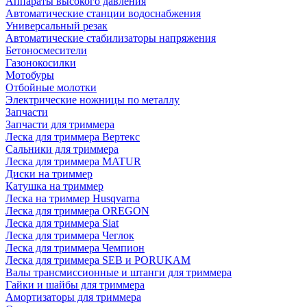
Аппараты высокого давления
Автоматические станции водоснабжения
Универсальный резак
Автоматические стабилизаторы напряжения
Бетоносмесители
Газонокосилки
Мотобуры
Отбойные молотки
Электрические ножницы по металлу
Запчасти
Запчасти для триммера
Леска для триммера Вертекс
Сальники для триммера
Леска для триммера MATUR
Диски на триммер
Катушка на триммер
Леска на триммер Husqvarna
Леска для триммера OREGON
Леска для триммера Siat
Леска для триммера Чеглок
Леска для триммера Чемпион
Леска для триммера SEB и PORUKAM
Валы трансмиссионные и штанги для триммера
Гайки и шайбы для триммера
Амортизаторы для триммера