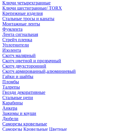
Ключи четырехгранные
Ключи шестигранные/ TORX
Крепежные изделия
Стальные тросы и канаты
Монтажные ленты
Фумлента
Лента сигнальная
Стрейч пленка
Уплотнители
Изолента
Скотч малярный
Скотч цветной и прозрачный
Скотч двухсторонний
Скотч армированный,алюминиевый
Гайки и шайбы
Пломбы
Талрепы
Гвозди декоративные
Стальные цепи
Карабины
Анкера
Зажимы и коуши
Дюбели
Саморезы кровельные
Саморезы Кровельные Цветные