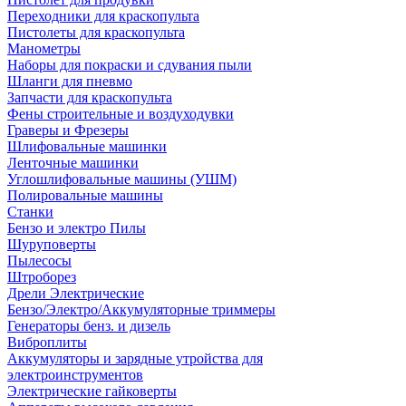
Переходники для краскопульта
Пистолеты для краскопульта
Манометры
Наборы для покраски и сдувания пыли
Шланги для пневмо
Запчасти для краскопульта
Фены строительные и воздуходувки
Граверы и Фрезеры
Шлифовальные машинки
Ленточные машинки
Углошлифовальные машины (УШМ)
Полировальные машины
Станки
Бензо и электро Пилы
Шуруповерты
Пылесосы
Штроборез
Дрели Электрические
Бензо/Электро/Аккумуляторные триммеры
Генераторы бенз. и дизель
Виброплиты
Аккумуляторы и зарядные утройства для
электроинструментов
Электрические гайковерты