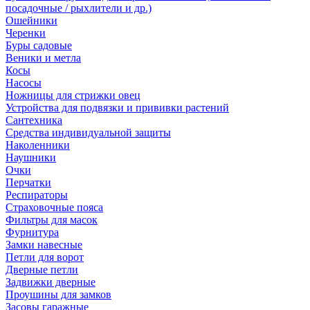
посадочные / рыхлители и др.)
Ошейники
Черенки
Буры садовые
Веники и метла
Косы
Насосы
Ножницы для стрижки овец
Устройства для подвязки и прививки растений
Сантехника
Средства индивидуальной защиты
Наколенники
Наушники
Очки
Перчатки
Респираторы
Страховочные пояса
Фильтры для масок
Фурнитура
Замки навесные
Петли для ворот
Дверные петли
Задвижки дверные
Проушины для замков
Засовы гаражные