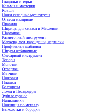
Гладилки и терки
Кельмы и мастерки
Ковши
Ножи складные мультитулы
Отвесы малярные
Правило
Шприцы для смазки и Масленки
Шарманки
Разметочный инструмент
Маркера, мел, карандаши, чертилки
Профильные шаблоны
Шнуры отбивочные
Слесарный инструмент
Топоры
Молотки
Отвертки
Метчики
Ножовки
Плашки
Болторезы
Ломы и Гвоздодеры
Зубило ручное
Напильники
Ножницы по металлу
Выколотки и бородки