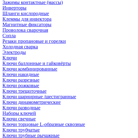
Зажимы контактные (массы)
Инверторы
Шланги кислородные
Клеммы для инвектора
Магнитные фиксаторы
Проволока сварочная
Сопла
Резаки пропановые и горелки
Холодная сварка
Электроды
Ключи
Ключи баллонные и гайковёрты
Ключи комбинированные
Ключи накидные
Ключи разрезные
Ключи рожковые
Ключи трещоточные
Ключи шарнирные /шестигранные
Ключи динамометрические
Ключи разводные
Наборы ключей
Ключи свечные
Ключи торцовые L-образные сквозные
Ключи трубчатые
Ключи трубные рычажные