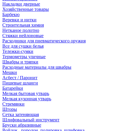
Накладки дверные
Хозяйственные товары
Барбекю
Веревки и нитки
Строительная химия
Нетканое полотно
Стяжки нейлоновые
Расходники для пневматического оружия
Все для сушки белья
Тележки-сумки
Термометры уличные
Швабры и тряпки
Расходные материалы для швабры
Мешки
Асбест / Паронит
Пищевые шланги
Батарейки
Мелкая бытовая утварь
Мелкая кухонная утварь
Стремянки
Шторы
Сетка затеняющая
Шлифовальный инструмент
Бруски абразивные
Войлок , поролон, полировка, шлифовка