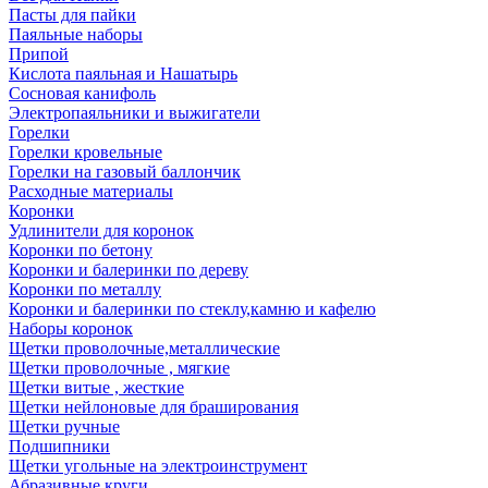
Пасты для пайки
Паяльные наборы
Припой
Кислота паяльная и Нашатырь
Сосновая канифоль
Электропаяльники и выжигатели
Горелки
Горелки кровельные
Горелки на газовый баллончик
Расходные материалы
Коронки
Удлинители для коронок
Коронки по бетону
Коронки и балеринки по дереву
Коронки по металлу
Коронки и балеринки по стеклу,камню и кафелю
Наборы коронок
Щетки проволочные,металлические
Щетки проволочные , мягкие
Щетки витые , жесткие
Щетки нейлоновые для браширования
Щетки ручные
Подшипники
Щетки угольные на электроинструмент
Абразивные круги