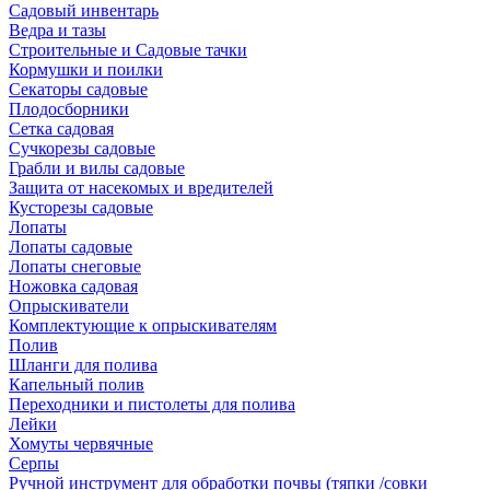
Садовый инвентарь
Ведра и тазы
Строительные и Садовые тачки
Кормушки и поилки
Секаторы садовые
Плодосборники
Сетка садовая
Сучкорезы садовые
Грабли и вилы садовые
Защита от насекомых и вредителей
Кусторезы садовые
Лопаты
Лопаты садовые
Лопаты снеговые
Ножовка садовая
Опрыскиватели
Комплектующие к опрыскивателям
Полив
Шланги для полива
Капельный полив
Переходники и пистолеты для полива
Лейки
Хомуты червячные
Серпы
Ручной инструмент для обработки почвы (тяпки /совки