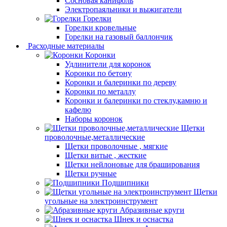
Сосновая канифоль
Электропаяльники и выжигатели
Горелки
Горелки кровельные
Горелки на газовый баллончик
Расходные материалы
Коронки
Удлинители для коронок
Коронки по бетону
Коронки и балеринки по дереву
Коронки по металлу
Коронки и балеринки по стеклу,камню и
кафелю
Наборы коронок
Щетки
проволочные,металлические
Щетки проволочные , мягкие
Щетки витые , жесткие
Щетки нейлоновые для браширования
Щетки ручные
Подшипники
Щетки
угольные на электроинструмент
Абразивные круги
Шнек и оснастка