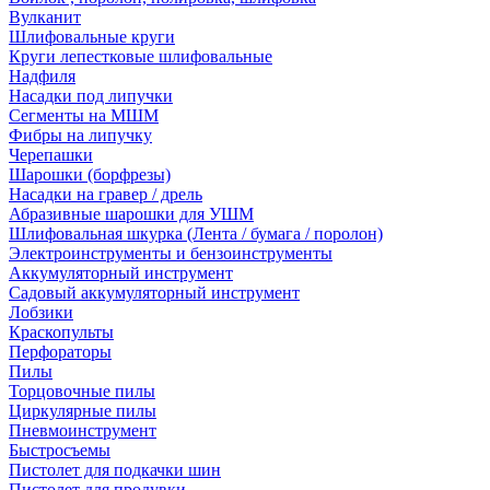
Вулканит
Шлифовальные круги
Круги лепестковые шлифовальные
Надфиля
Насадки под липучки
Сегменты на МШМ
Фибры на липучку
Черепашки
Шарошки (борфрезы)
Насадки на гравер / дрель
Абразивные шарошки для УШМ
Шлифовальная шкурка (Лента / бумага / поролон)
Электроинструменты и бензоинструменты
Аккумуляторный инструмент
Садовый аккумуляторный инструмент
Лобзики
Краскопульты
Перфораторы
Пилы
Торцовочные пилы
Циркулярные пилы
Пневмоинструмент
Быстросъемы
Пистолет для подкачки шин
Пистолет для продувки