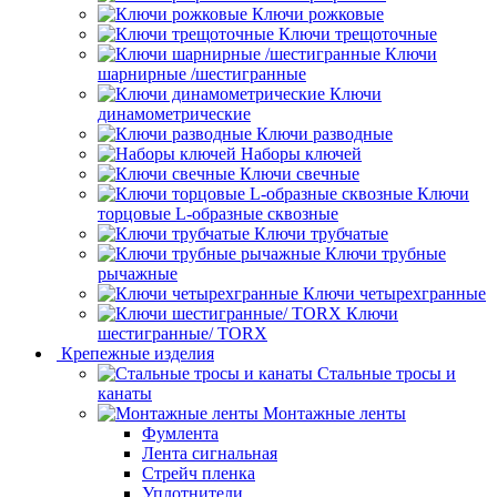
Ключи рожковые
Ключи трещоточные
Ключи
шарнирные /шестигранные
Ключи
динамометрические
Ключи разводные
Наборы ключей
Ключи свечные
Ключи
торцовые L-образные сквозные
Ключи трубчатые
Ключи трубные
рычажные
Ключи четырехгранные
Ключи
шестигранные/ TORX
Крепежные изделия
Стальные тросы и
канаты
Монтажные ленты
Фумлента
Лента сигнальная
Стрейч пленка
Уплотнители