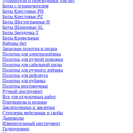
Удлинители и переходники для бит
Биты с ограничителем
Биты Крестовые PH
Биты Крестовые PZ
Биты Шестигранные H
Биты Шлицевые SL
Биты Звездочка T
Биты Кровельные
Наборы бит
Запасные полотна и пилки
Полотна для электролобзика
Полотна для ручной ножовки
Полотна для сабельной пилы
Полотна для ручного лобзика
Полотна для рейсмуса
Полотна для рубанка
Полотна рихтовочные
Ручной инструмент
Все для отделочных работ
Плиткорезы и ролики
Заклепочники и заклепки
Степлеры мебельные и скобы
Дыроколы
Измерительный инструмент
Гидроуровни