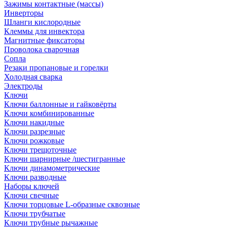
Зажимы контактные (массы)
Инверторы
Шланги кислородные
Клеммы для инвектора
Магнитные фиксаторы
Проволока сварочная
Сопла
Резаки пропановые и горелки
Холодная сварка
Электроды
Ключи
Ключи баллонные и гайковёрты
Ключи комбинированные
Ключи накидные
Ключи разрезные
Ключи рожковые
Ключи трещоточные
Ключи шарнирные /шестигранные
Ключи динамометрические
Ключи разводные
Наборы ключей
Ключи свечные
Ключи торцовые L-образные сквозные
Ключи трубчатые
Ключи трубные рычажные