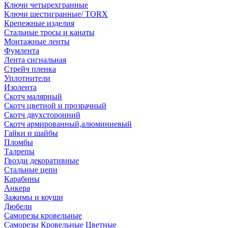
Ключи четырехгранные
Ключи шестигранные/ TORX
Крепежные изделия
Стальные тросы и канаты
Монтажные ленты
Фумлента
Лента сигнальная
Стрейч пленка
Уплотнители
Изолента
Скотч малярный
Скотч цветной и прозрачный
Скотч двухсторонний
Скотч армированный,алюминиевый
Гайки и шайбы
Пломбы
Талрепы
Гвозди декоративные
Стальные цепи
Карабины
Анкера
Зажимы и коуши
Дюбели
Саморезы кровельные
Саморезы Кровельные Цветные