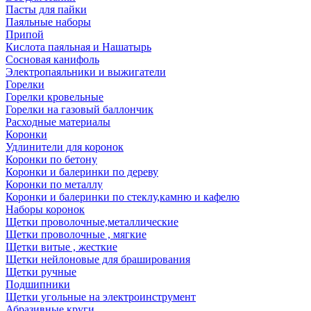
Пасты для пайки
Паяльные наборы
Припой
Кислота паяльная и Нашатырь
Сосновая канифоль
Электропаяльники и выжигатели
Горелки
Горелки кровельные
Горелки на газовый баллончик
Расходные материалы
Коронки
Удлинители для коронок
Коронки по бетону
Коронки и балеринки по дереву
Коронки по металлу
Коронки и балеринки по стеклу,камню и кафелю
Наборы коронок
Щетки проволочные,металлические
Щетки проволочные , мягкие
Щетки витые , жесткие
Щетки нейлоновые для браширования
Щетки ручные
Подшипники
Щетки угольные на электроинструмент
Абразивные круги