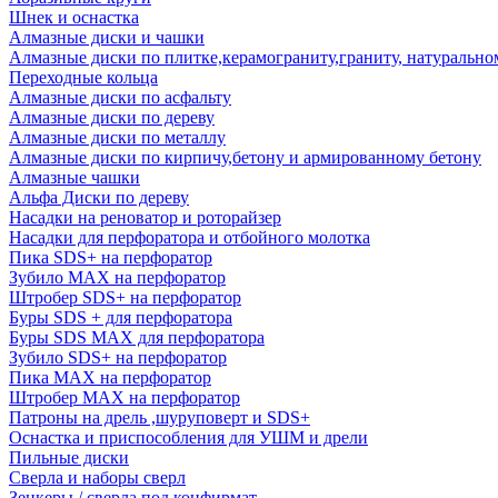
Шнек и оснастка
Алмазные диски и чашки
Алмазные диски по плитке,керамограниту,граниту, натуральн
Переходные кольца
Алмазные диски по асфальту
Алмазные диски по дереву
Алмазные диски по металлу
Алмазные диски по кирпичу,бетону и армированному бетону
Алмазные чашки
Альфа Диски по дереву
Насадки на реноватор и роторайзер
Насадки для перфоратора и отбойного молотка
Пика SDS+ на перфоратор
Зубило MAX на перфоратор
Штробер SDS+ на перфоратор
Буры SDS + для перфоратора
Буры SDS MAX для перфоратора
Зубило SDS+ на перфоратор
Пика MAX на перфоратор
Штробер MAX на перфоратор
Патроны на дрель ,шуруповерт и SDS+
Оснастка и приспособления для УШМ и дрели
Пильные диски
Сверла и наборы сверл
Зенкеры / сверла под конфирмат