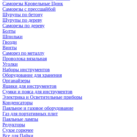
Саморезы Кровельные Цинк
Саморезы с прессшайбой
Шурупы по бетону
Шурупы по дереву
Саморезы по дереву
Болты
Шпильки
Гвозди
Винты
Саморез по металлу
Проволока вязальная
Уголки
Наборы инструментов
Оборудование для хранения
Органайзеры
Ящики для инструментов
Сумки и пояса для инструментов
Электрика и Осветительные приборы
Конденсаторы
Паяльное и газовое оборудование
Газ для портативных плит
Паяльные лампы
Редукторы
Сухое горючее
Все для Пайки