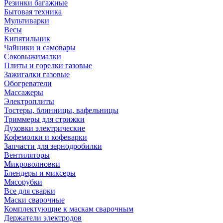
Резинки багажные
Бытовая техника
Мультиварки
Весы
Кипятильник
Чайники и самовары
Соковыжималки
Плиты и горелки газовые
Зажигалки газовые
Обогреватели
Массажеры
Электроплиты
Тостеры, блинницы, вафельницы
Триммеры для стрижки
Духовки электрические
Кофемолки и кофеварки
Запчасти для зернодробилки
Вентиляторы
Микроволновки
Блендеры и миксеры
Мясорубки
Все для сварки
Маски сварочные
Комплектующие к маскам сварочным
Держатели электродов