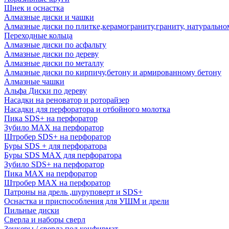
Шнек и оснастка
Алмазные диски и чашки
Алмазные диски по плитке,керамограниту,граниту, натуральн
Переходные кольца
Алмазные диски по асфальту
Алмазные диски по дереву
Алмазные диски по металлу
Алмазные диски по кирпичу,бетону и армированному бетону
Алмазные чашки
Альфа Диски по дереву
Насадки на реноватор и роторайзер
Насадки для перфоратора и отбойного молотка
Пика SDS+ на перфоратор
Зубило MAX на перфоратор
Штробер SDS+ на перфоратор
Буры SDS + для перфоратора
Буры SDS MAX для перфоратора
Зубило SDS+ на перфоратор
Пика MAX на перфоратор
Штробер MAX на перфоратор
Патроны на дрель ,шуруповерт и SDS+
Оснастка и приспособления для УШМ и дрели
Пильные диски
Сверла и наборы сверл
Зенкеры / сверла под конфирмат