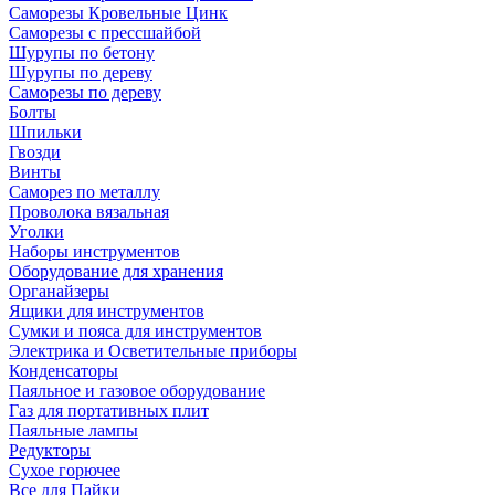
Саморезы Кровельные Цинк
Саморезы с прессшайбой
Шурупы по бетону
Шурупы по дереву
Саморезы по дереву
Болты
Шпильки
Гвозди
Винты
Саморез по металлу
Проволока вязальная
Уголки
Наборы инструментов
Оборудование для хранения
Органайзеры
Ящики для инструментов
Сумки и пояса для инструментов
Электрика и Осветительные приборы
Конденсаторы
Паяльное и газовое оборудование
Газ для портативных плит
Паяльные лампы
Редукторы
Сухое горючее
Все для Пайки