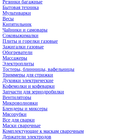
Резинки багажные
Бытовая техника
Мультиварки
Весы
Кипятильник
Чайники и самовары
Соковыжималки
Плиты и горелки газовые
Зажигалки газовые
Обогреватели
Массажеры
Электроплиты
Тостеры, блинницы, вафельницы
Триммеры для стрижки
Духовки электрические
Кофемолки и кофеварки
Запчасти для зернодробилки
Вентиляторы
Микроволновки
Блендеры и миксеры
Мясорубки
Все для сварки
Маски сварочные
Комплектующие к маскам сварочным
Держатели электродов