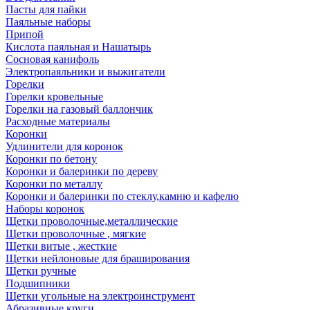
Пасты для пайки
Паяльные наборы
Припой
Кислота паяльная и Нашатырь
Сосновая канифоль
Электропаяльники и выжигатели
Горелки
Горелки кровельные
Горелки на газовый баллончик
Расходные материалы
Коронки
Удлинители для коронок
Коронки по бетону
Коронки и балеринки по дереву
Коронки по металлу
Коронки и балеринки по стеклу,камню и кафелю
Наборы коронок
Щетки проволочные,металлические
Щетки проволочные , мягкие
Щетки витые , жесткие
Щетки нейлоновые для браширования
Щетки ручные
Подшипники
Щетки угольные на электроинструмент
Абразивные круги