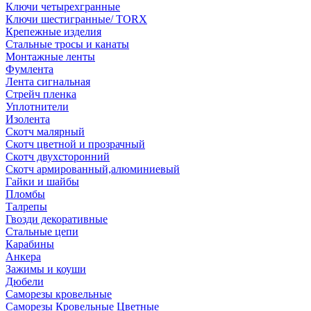
Ключи четырехгранные
Ключи шестигранные/ TORX
Крепежные изделия
Стальные тросы и канаты
Монтажные ленты
Фумлента
Лента сигнальная
Стрейч пленка
Уплотнители
Изолента
Скотч малярный
Скотч цветной и прозрачный
Скотч двухсторонний
Скотч армированный,алюминиевый
Гайки и шайбы
Пломбы
Талрепы
Гвозди декоративные
Стальные цепи
Карабины
Анкера
Зажимы и коуши
Дюбели
Саморезы кровельные
Саморезы Кровельные Цветные