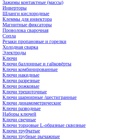
Зажимы контактные (массы)
Инверторы
Шланги кислородные
Клеммы для инвектора
Магнитные фиксаторы
Проволока сварочная
Сопла
Резаки пропановые и горелки
Холодная сварка
Электроды
Ключи
Ключи баллонные и гайковёрты
Ключи комбинированные
Ключи накидные
Ключи разрезные
Ключи рожковые
Ключи трещоточные
Ключи шарнирные /шестигранные
Ключи динамометрические
Ключи разводные
Наборы ключей
Ключи свечные
Ключи торцовые L-образные сквозные
Ключи трубчатые
Ключи трубные рычажные